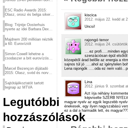
a sör fővárosából!
ESC Radio Awards 2015:
Olasz, orosz és belga siker,
kiscica
a svédek kimaradtak
2012. május 22. kedd at 2
Blog: Trijntje Oosterhuis
Uncsi!
nyerte az idei Barbara Dex
díjat
Majdnem 200 millióan nézték
rajongó tenor
a 60. Eurovíziót
2012. május 24. csütörtök
….ez profi…..minden együt
Simon Cowell lehetne a
szenzációsan épül elsőtől a
csodaszer a brit eurovízós
közepétől árad belőle az energia a rit
kudarcok ellen
sajnos túl jó …..ahol az igénytelen boh
Marcel Bezençon díjátadó
Lena rajongók …..oda ez nem való…p
2015: Olasz, svéd és norvég
győzelem
Lina
Sajtótájékoztatót tartott
2012. június 9. szombat a
tegnap az MTVA
Azt írja néhány kommentez
Legutóbbi
képviselte SZERB NYELVE
magyar nyelv az egyik legszebb nyel
énekesek, egy ilyen nagyszabású vers
ez a dal a harmadik lett, és magyar??
hozzászólások