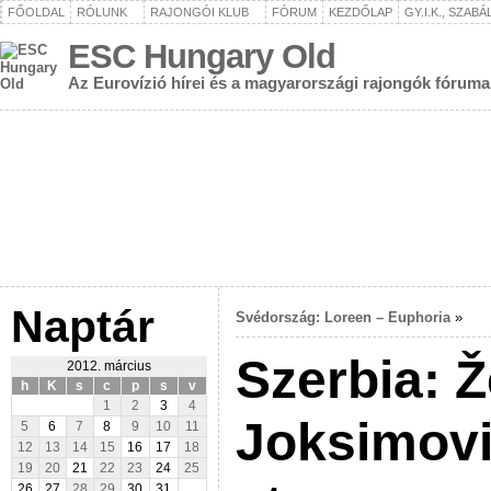
FŐOLDAL
RÓLUNK
RAJONGÓI KLUB
FÓRUM
KEZDŐLAP
GY.I.K., SZAB
ESC Hungary Old
Az Eurovízió hírei és a magyarországi rajongók fóruma
Naptár
Svédország: Loreen – Euphoria
»
Szerbia: Ž
2012. március
h
K
s
c
p
s
v
1
2
3
4
Joksimović
5
6
7
8
9
10
11
12
13
14
15
16
17
18
19
20
21
22
23
24
25
26
27
28
29
30
31