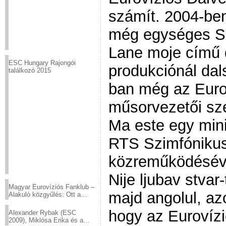
számít. 2004-ben
még egységes Sz
Lane moje című d
ESC Hungary Rajongói
produkciónál dal
találkozó 2015
ban még az Euro
műsorvezetői sz
Ma este egy mini 
RTS Szimfóniku
közreműködésével
Nije ljubav stvar-
Magyar Eurovíziós Fanklub –
majd angolul, a
Alakuló közgyűlés: Ott a
helyed!
hogy az Eurovíz
Alexander Rybak (ESC
2009), Miklósa Erika és a