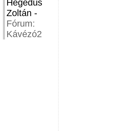
Hegedüs
Zoltán
-
Fórum:
Kávézó2