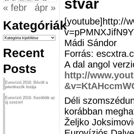
stvar
« febr
ápr »
[youtube]http:/
Kategóriák
v=pPMNXJifN9Y[
Kategóriák
Mádi Sándor
Recent
Forrás: escxtra.
A dal angol verzi
Posts
http://www.you
Eurovízió 2016: Bővült a
&v=KtAHccmW
jelentkezők listája
Déli szomszédun
Eurovízió 2016: Kezdődik az
új szezon!
korábban meghatá
Željko Joksimov
Eurovíziós Dalv