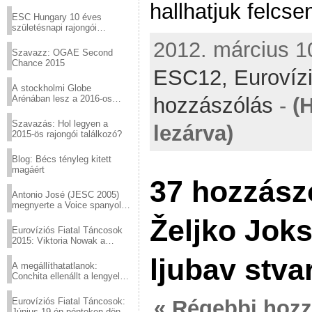
Virtuózok tehetségkutató
hallhatjuk felcse
sztárjai a Margitszigeten
ESC Hungary 10 éves
születésnapi rajongói
találkozó
2012. március 10
Szavazz: OGAE Second
Chance 2015
ESC12,
Eurovíz
A stockholmi Globe
Arénában lesz a 2016-os
hozzászólás
-
(
Eurovízió
Szavazás: Hol legyen a
lezárva)
2015-ös rajongói találkozó?
Blog: Bécs tényleg kitett
magáért
37 hozzász
Antonio José (JESC 2005)
megnyerte a Voice spanyol
verzióját
Željko Joks
Eurovíziós Fiatal Táncosok
2015: Viktoria Nowak a
győztes Lengyelországból
ljubav stva
A megállíthatatlanok:
Conchita ellenállt a lengyel
konzervatív nyomásnak
Eurovíziós Fiatal Táncosok:
« Régebbi hoz
Június 19-én pénteken döntő