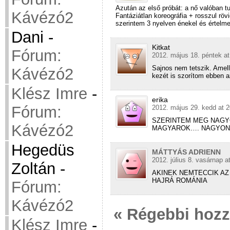
Azután az első próbát: a nő valóban t
Kávézó2
Fantáziátlan koreográfia + rosszul röv
szerintem 3 nyelven énekel és értelme
Dani
-
Kitkat
Fórum:
2012. május 18. péntek at
Sajnos nem tetszik. Amel
Kávézó2
kezét is szorítom ebben 
Klész Imre
-
erika
Fórum:
2012. május 29. kedd at 2
SZERINTEM MEG NAGYO
Kávézó2
MAGYAROK…. NAGYON
Hegedüs
MÁTTYÁS ADRIENN
2012. július 8. vasárnap a
Zoltán
-
AKINEK NEMTECCIK AZ
HAJRÁ ROMÁNIA
Fórum:
Kávézó2
« Régebbi hoz
Klész Imre
-