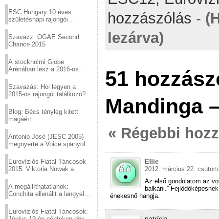
Virtuózok tehetségkutató
sztárjai a Margitszigeten
ESC Hungary 10 éves
hozzászólás
-
(
születésnapi rajongói
találkozó
lezárva)
Szavazz: OGAE Second
Chance 2015
A stockholmi Globe
Arénában lesz a 2016-os
51 hozzász
Eurovízió
Szavazás: Hol legyen a
2015-ös rajongói találkozó?
Mandinga –
Blog: Bécs tényleg kitett
magáért
« Régebbi hoz
Antonio José (JESC 2005)
megnyerte a Voice spanyol
verzióját
Ellie
Eurovíziós Fiatal Táncosok
2015: Viktoria Nowak a
2012. március 22. csütört
győztes Lengyelországból
Az első gondolatom az volt
A megállíthatatlanok:
balkáni.” Fejlődőképesnek
Conchita ellenállt a lengyel
énekesnő hangja.
konzervatív nyomásnak
Eurovíziós Fiatal Táncosok:
patrícia
Június 19-én pénteken döntő