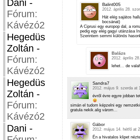
Dani
-
Balint005
2012. április 28. sz
Fórum:
Hát elég sajátos hal
bocsánat)
Kávézó2
A Ciprusi egy europop dal, a romá
pedig egy elég gagyi utánzása I
Hegedüs
Szerintem semmi különös hasonló
Zoltán
-
Balázs
Fórum:
2012. április 2
lehet… de vala
Kávézó2
Hegedüs
Sandra7
2012. május 9. szerda at 
Zoltán
-
évről évre egyre jobban 
Fórum:
simán el tudom képzelni egy nemzet
gratula nekik.alig várom…
Kávézó2
Gábor
Dani
-
2012. május 14. hétfő at 
Fórum:
Én a hivatalos klipet néz