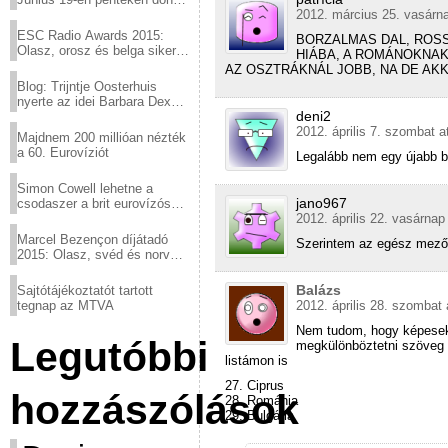
a sör fővárosából!
2012. március 25. vasárna
ESC Radio Awards 2015:
BORZALMAS DAL, ROSS
Olasz, orosz és belga siker,
HIÁBA, A ROMÁNOKNAK
a svédek kimaradtak
AZ OSZTRÁKNÁL JOBB, NA DE AK
Blog: Trijntje Oosterhuis
nyerte az idei Barbara Dex
deni2
díjat
2012. április 7. szombat a
Majdnem 200 millióan nézték
a 60. Eurovíziót
Legalább nem egy újabb b
Simon Cowell lehetne a
jano967
csodaszer a brit eurovízós
kudarcok ellen
2012. április 22. vasárnap
Marcel Bezençon díjátadó
Szerintem az egész mezőny
2015: Olasz, svéd és norvég
győzelem
Balázs
Sajtótájékoztatót tartott
tegnap az MTVA
2012. április 28. szombat 
Nem tudom, hogy képesek 
Legutóbbi
megkülönböztetni szöveg n
listámon is
27. Ciprus
hozzászólások
28. Románia
29. Bulgária