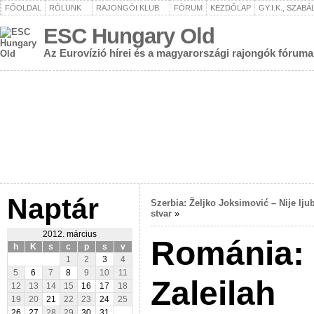
FŐOLDAL
RÓLUNK
RAJONGÓI KLUB
FÓRUM
KEZDŐLAP
GY.I.K., SZAB
ESC Hungary Old
Az Eurovízió hírei és a magyarországi rajongók fóruma
Naptár
Szerbia: Željko Joksimović – Nije lju
stvar
»
2012. március
Románia:
h
K
s
c
p
s
v
1
2
3
4
5
6
7
8
9
10
11
Zaleilah
12
13
14
15
16
17
18
19
20
21
22
23
24
25
26
27
28
29
30
31