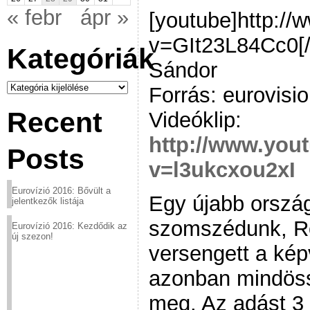
« febr
ápr »
[youtube]http:/
v=GIt23L84Cc0[/
Kategóriák
Sándor
Kategóriák
Forrás: eurovisio
Recent
Videóklip:
http://www.you
Posts
v=l3ukcxou2xI
Eurovízió 2016: Bővült a
Egy újabb ország,
jelentkezők listája
szomszédunk, Ro
Eurovízió 2016: Kezdődik az
új szezon!
versengett a képv
azonban mindöss
meg. Az adást 3 