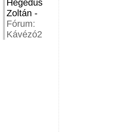
Hegedüs
Zoltán
-
Fórum:
Kávézó2