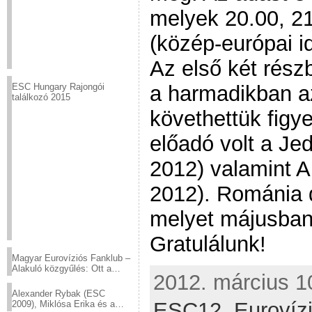
melyek 20.00, 21
(közép-európai i
Az első két rész
a harmadikban a
ESC Hungary Rajongói
találkozó 2015
követhettük figy
előadó volt a Je
2012) valamint 
2012). Románia d
melyet májusban
Gratulálunk!
Magyar Eurovíziós Fanklub –
Alakuló közgyűlés: Ott a
2012. március 10
helyed!
Alexander Rybak (ESC
ESC12,
Eurovíz
2009), Miklósa Erika és a