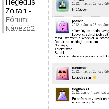
Hegedüs
2012. március 22. csütört
Zoltán
-
Imááádoom!!!!!
Fórum:
patrícia
2012. március 25. vasárna
Kávézó2
véleményem szerint tavaly
kedvenc. sokkal jobb volt 
rossz, szeretem a svédeket. a listámo
De persze, az idegi sorrendem:
Norvégia,
Törökország
Szerbia
Finnország, de egyre jobban tetszik G
euromach
2012. március 29. csütört
Legjobb szám
frogman30
2012. április 7. szombat a
Én azért nem vagyok enny
egy sima popdal