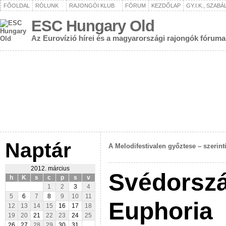
FŐOLDAL
RÓLUNK
RAJONGÓI KLUB
FÓRUM
KEZDŐLAP
GY.I.K., SZAB
ESC Hungary Old
Az Eurovízió hírei és a magyarországi rajongók fóruma
Naptár
A Melodifestivalen győztese – szerin
2012. március
Svédorszá
h
K
s
c
p
s
v
1
2
3
4
5
6
7
8
9
10
11
Euphoria
12
13
14
15
16
17
18
19
20
21
22
23
24
25
26
27
28
29
30
31