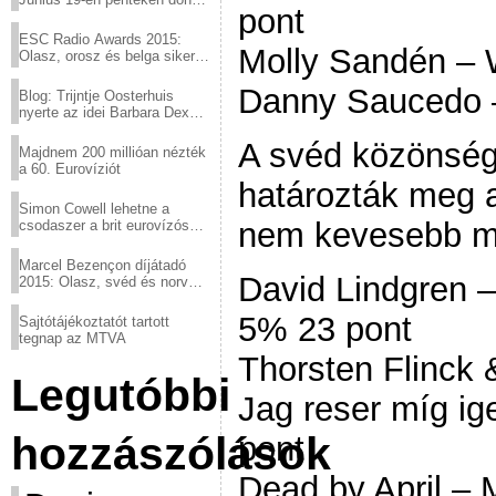
pont
a sör fővárosából!
ESC Radio Awards 2015:
Molly Sandén – 
Olasz, orosz és belga siker,
a svédek kimaradtak
Danny Saucedo 
Blog: Trijntje Oosterhuis
nyerte az idei Barbara Dex
díjat
A svéd közönsé
Majdnem 200 millióan nézték
a 60. Eurovíziót
határozták meg a
Simon Cowell lehetne a
nem kevesebb mi
csodaszer a brit eurovízós
kudarcok ellen
Marcel Bezençon díjátadó
David Lindgren –
2015: Olasz, svéd és norvég
győzelem
5% 23 pont
Sajtótájékoztatót tartott
tegnap az MTVA
Thorsten Flinck 
Legutóbbi
Jag reser míg ig
hozzászólások
pont
Dead by April – 