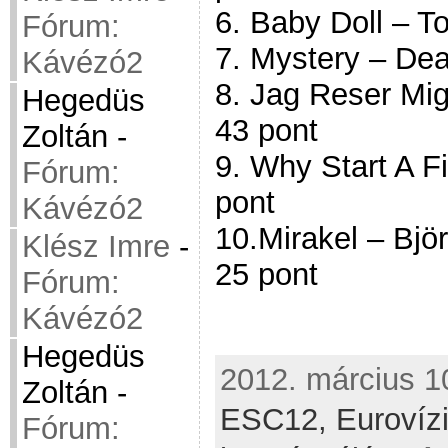
6. Baby Doll – T
Fórum:
7. Mystery – Dea
Kávézó2
8. Jag Reser Mig
Hegedüs
43 pont
Zoltán
-
9. Why Start A F
Fórum:
pont
Kávézó2
10.Mirakel – Björ
Klész Imre
-
25 pont
Fórum:
Kávézó2
Hegedüs
2012. március 10
Zoltán
-
ESC12,
Eurovíz
Fórum: