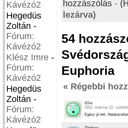
hozzászólás
-
(
Kávézó2
lezárva)
Hegedüs
Zoltán
-
Fórum:
54 hozzász
Kávézó2
Svédország
Klész Imre
-
Fórum:
Euphoria
Kávézó2
« Régebbi hoz
Hegedüs
Zoltán
-
Ellie
Fórum:
2012. március 22. csütört
Egész jó lett. Határozotta
Kávézó2
Timikee