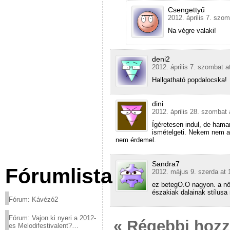
Csengettyű
2012. április 7. szom
Na végre valaki!
deni2
2012. április 7. szombat a
Hallgatható popdalocska!
dini
2012. április 28. szombat 
Ígéretesen indul, de hama
ismételgeti. Nekem nem a
nem érdemel.
Sandra7
Fórumlista
2012. május 9. szerda at 
ez betegO.O nagyon. a nő
északiak dalainak stílus
Fórum: Kávézó2
Fórum: Vajon ki nyeri a 2012-
« Régebbi hoz
es Melodifestivalent?