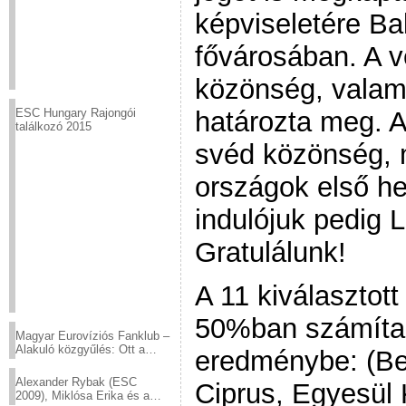
képviseletére B
fővárosában. A 
közönség, valami
határozta meg. A
ESC Hungary Rajongói
találkozó 2015
svéd közönség, 
országok első he
indulójuk pedig 
Gratulálunk!
A 11 kiválasztott
50%ban számíta
Magyar Eurovíziós Fanklub –
Alakuló közgyűlés: Ott a
eredménybe: (Be
helyed!
Alexander Rybak (ESC
Ciprus, Egyesül 
2009), Miklósa Erika és a