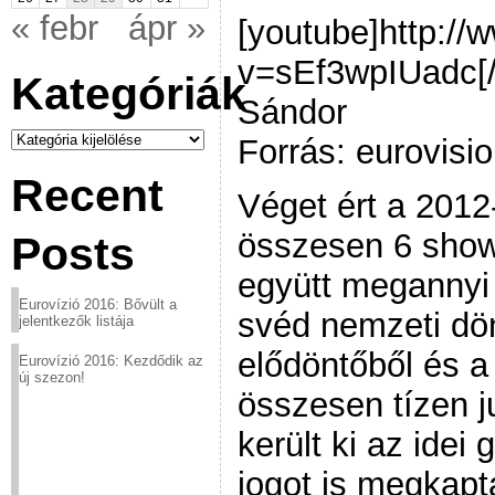
« febr
ápr »
[youtube]http:/
v=sEf3wpIUadc[/
Kategóriák
Sándor
Kategóriák
Forrás: eurovisio
Recent
Véget ért a 2012
összesen 6 showt
Posts
együtt megannyi r
Eurovízió 2016: Bővült a
svéd nemzeti dön
jelentkezők listája
elődöntőből és a
Eurovízió 2016: Kezdődik az
új szezon!
összesen tízen j
került ki az idei 
jogot is megkapt