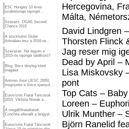
Virtuózok tehetségkutató
Hercegovina, Fra
sztárjai a Margitszigeten
ESC Hungary 10 éves
születésnapi rajongói
Málta, Németorsz
találkozó
Szavazz: OGAE Second
Chance 2015
David Lindgren –
A stockholmi Globe
Thorsten Flinck 
Arénában lesz a 2016-os
Eurovízió
Jag reser mig ig
Szavazás: Hol legyen a
2015-ös rajongói találkozó?
Dead by April – 
Blog: Bécs tényleg kitett
Lisa Miskovsky –
magáért
pont
Antonio José (JESC 2005)
megnyerte a Voice spanyol
verzióját
Top Cats – Baby 
Eurovíziós Fiatal Táncosok
2015: Viktoria Nowak a
Loreen – Euphor
győztes Lengyelországból
A megállíthatatlanok:
Ulrik Munther – 
Conchita ellenállt a lengyel
konzervatív nyomásnak
Björn Ranelid fea
Eurovíziós Fiatal Táncosok:
Június 19-én pénteken döntő