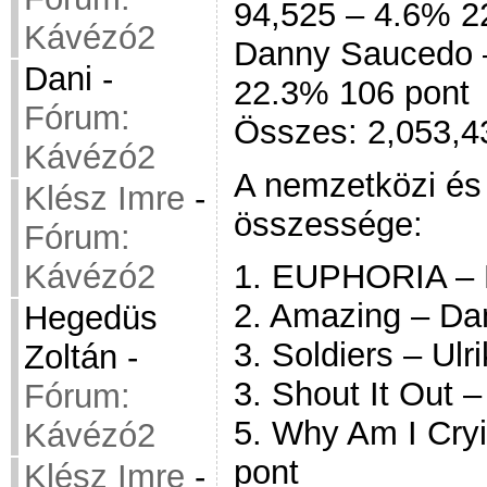
94,525 – 4.6% 2
Kávézó2
Danny Saucedo 
Dani
-
22.3% 106 pont
Fórum:
Összes: 2,053,4
Kávézó2
A nemzetközi és
Klész Imre
-
összessége:
Fórum:
Kávézó2
1. EUPHORIA –
2. Amazing – Da
Hegedüs
3. Soldiers – Ulr
Zoltán
-
3. Shout It Out 
Fórum:
5. Why Am I Cry
Kávézó2
pont
Klész Imre
-