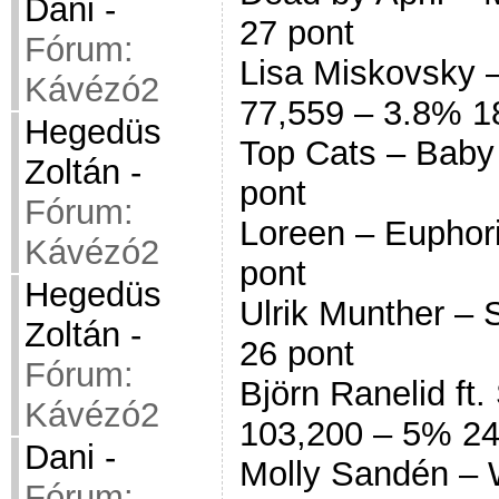
Dani
-
27 pont
Fórum:
Lisa Miskovsky –
Kávézó2
77,559 – 3.8% 1
Hegedüs
Top Cats – Baby 
Zoltán
-
pont
Fórum:
Loreen – Euphor
Kávézó2
pont
Hegedüs
Ulrik Munther – 
Zoltán
-
26 pont
Fórum:
Björn Ranelid ft.
Kávézó2
103,200 – 5% 24
Dani
-
Molly Sandén – 
Fórum: