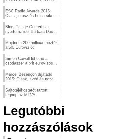
a sör fővárosából!
ESC Radio Awards 2015:
Olasz, orosz és belga siker,
a svédek kimaradtak
Blog: Trijntje Oosterhuis
nyerte az idei Barbara Dex
díjat
Majdnem 200 millióan nézték
a 60. Eurovíziót
Simon Cowell lehetne a
csodaszer a brit eurovízós
kudarcok ellen
Marcel Bezençon díjátadó
2015: Olasz, svéd és norvég
győzelem
Sajtótájékoztatót tartott
tegnap az MTVA
Legutóbbi
hozzászólások