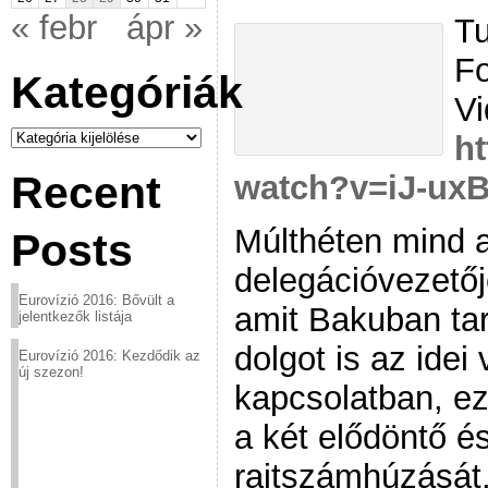
« febr
ápr »
Tu
Fo
Kategóriák
Vi
Kategóriák
h
Recent
watch?v=iJ-ux
Múlthéten mind 
Posts
delegációvezetője
Eurovízió 2016: Bővült a
amit Bakuban tar
jelentkezők listája
dolgot is az idei
Eurovízió 2016: Kezdődik az
új szezon!
kapcsolatban, ez
a két elődöntő é
rajtszámhúzását