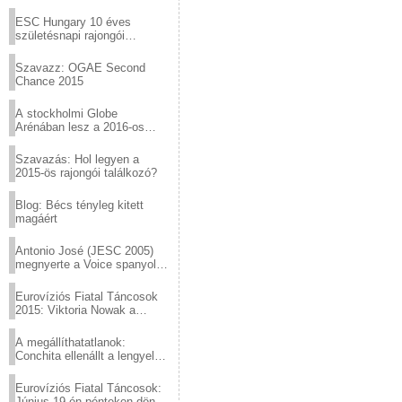
Virtuózok tehetségkutató
sztárjai a Margitszigeten
ESC Hungary 10 éves
születésnapi rajongói
találkozó
Szavazz: OGAE Second
Chance 2015
A stockholmi Globe
Arénában lesz a 2016-os
Eurovízió
Szavazás: Hol legyen a
2015-ös rajongói találkozó?
Blog: Bécs tényleg kitett
magáért
Antonio José (JESC 2005)
megnyerte a Voice spanyol
verzióját
Eurovíziós Fiatal Táncosok
2015: Viktoria Nowak a
győztes Lengyelországból
A megállíthatatlanok:
Conchita ellenállt a lengyel
konzervatív nyomásnak
Eurovíziós Fiatal Táncosok:
Június 19-én pénteken döntő