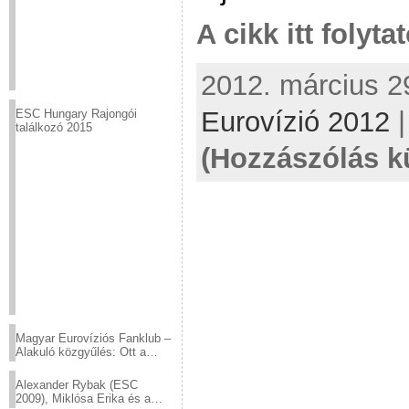
A cikk itt folyta
2012. március 29
Eurovízió 2012
ESC Hungary Rajongói
találkozó 2015
(Hozzászólás k
Magyar Eurovíziós Fanklub –
Alakuló közgyűlés: Ott a
helyed!
Alexander Rybak (ESC
2009), Miklósa Erika és a