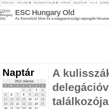
FŐOLDAL
RÓLUNK
RAJONGÓI KLUB
FÓRUM
KEZDŐLAP
GY.I.K., SZAB
ESC Hungary Old
Az Eurovízió hírei és a magyarországi rajongók fóruma
Naptár
A kulisszá
2012. március
delegációv
h
K
s
c
p
s
v
1
2
3
4
5
6
7
8
9
10
11
találkozója
12
13
14
15
16
17
18
19
20
21
22
23
24
25
26
27
28
29
30
31