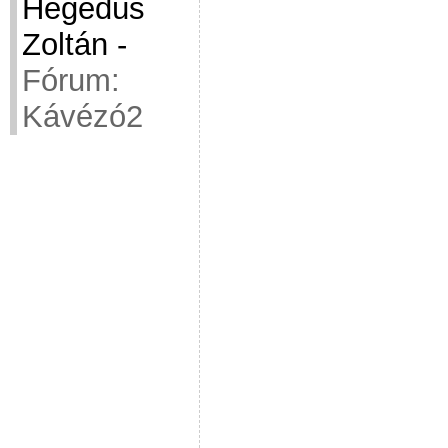
Hegedüs
Zoltán
-
Fórum:
Kávézó2