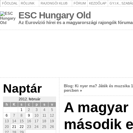
FŐOLDAL
RÓLUNK
RAJONGÓI KLUB
FÓRUM
KEZDŐLAP
GY.I.K., SZAB
ESC Hungary Old
Az Eurovízió hírei és a magyarországi rajongók fóruma
Naptár
Blog: Ki nyer ma? Játék és muzsika 
percben
»
2012. február
A magyar 
h
K
s
c
p
s
v
1
2
3
4
5
6
7
8
9
10
11
12
második e
13
14
15
16
17
18
19
20
21
22
23
24
25
26
27
28
29