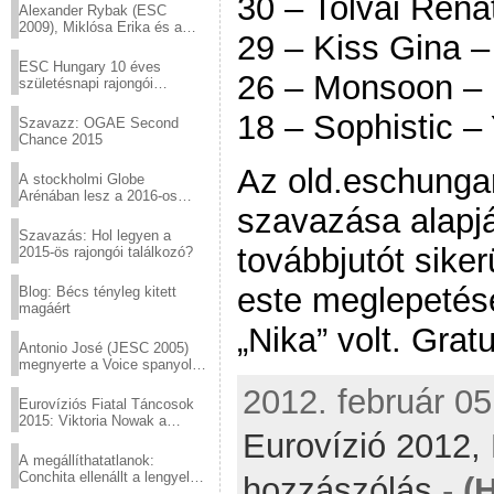
30 – Tolvai Ren
Alexander Rybak (ESC
2009), Miklósa Erika és a
29 – Kiss Gina 
Virtuózok tehetségkutató
sztárjai a Margitszigeten
ESC Hungary 10 éves
26 – Monsoon –
születésnapi rajongói
találkozó
18 – Sophistic –
Szavazz: OGAE Second
Chance 2015
Az old.eschunga
A stockholmi Globe
Arénában lesz a 2016-os
szavazása alapj
Eurovízió
Szavazás: Hol legyen a
továbbjutót siker
2015-ös rajongói találkozó?
este meglepetés
Blog: Bécs tényleg kitett
magáért
„Nika” volt. Grat
Antonio José (JESC 2005)
megnyerte a Voice spanyol
verzióját
2012. február 05
Eurovíziós Fiatal Táncosok
2015: Viktoria Nowak a
Eurovízió 2012,
győztes Lengyelországból
A megállíthatatlanok:
Conchita ellenállt a lengyel
hozzászólás
-
(
konzervatív nyomásnak