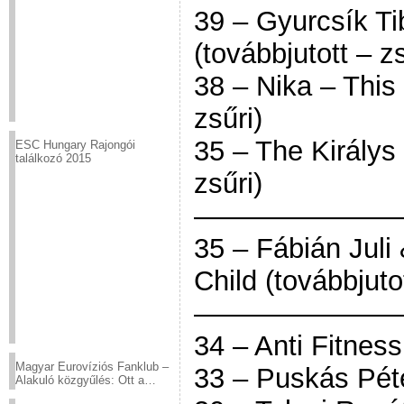
39 – Gyurcsík Ti
(továbbjutott – zs
38 – Nika – This 
zsűri)
35 – The Királys 
ESC Hungary Rajongói
találkozó 2015
zsűri)
———————
35 – Fábián Juli
Child (továbbjut
———————
34 – Anti Fitnes
Magyar Eurovíziós Fanklub –
33 – Puskás Péte
Alakuló közgyűlés: Ott a
helyed!