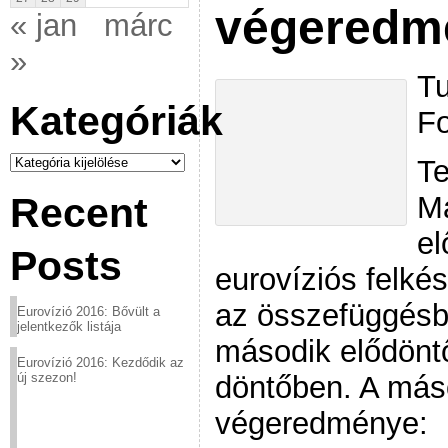
végeredm
« jan
márc
»
Tu
Kategóriák
F
Kategóriák
Te
M
Recent
el
Posts
eurovíziós felké
az összefüggésb
Eurovízió 2016: Bővült a
jelentkezők listája
második elődönt
Eurovízió 2016: Kezdődik az
döntőben. A máso
új szezon!
végeredménye: