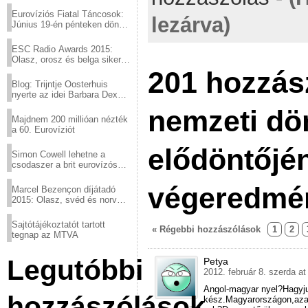
Eurovíziós Fiatal Táncosok:
lezárva)
Június 19-én pénteken döntő
a sör fővárosából!
ESC Radio Awards 2015:
Olasz, orosz és belga siker,
a svédek kimaradtak
201 hozzás
Blog: Trijntje Oosterhuis
nyerte az idei Barbara Dex
díjat
nemzeti dö
Majdnem 200 millióan nézték
a 60. Eurovíziót
elődöntőjé
Simon Cowell lehetne a
csodaszer a brit eurovízós
kudarcok ellen
végeredmé
Marcel Bezençon díjátadó
2015: Olasz, svéd és norvég
győzelem
Sajtótájékoztatót tartott
« Régebbi hozzászólások
1
2
tegnap az MTVA
Legutóbbi
Petya
2012. február 8. szerda at
Angol-magyar nyel?Hagyju
hozzászólások
kész.Magyarországon,azaz