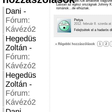
angol szövegek?De amatőrök vagyunk
Lassan az egész országnak Johnny K.
románok…de elhúztak.
Dani
-
Fórum:
Petya
2012. február 8. szerda at
Kávézó2
Felejtsétek el a hadarós d
Hegedüs
« Régebbi hozzászólások
1
2
Zoltán
-
Fórum:
Kávézó2
Hegedüs
Zoltán
-
Fórum:
Kávézó2
Dani
-