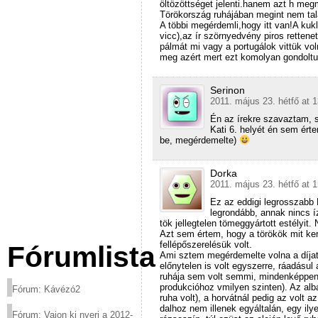
öltözöttséget jelenti.hanem azt h me
Törökország ruhájában megint nem ta
A többi megérdemli,hogy itt van!A kuk
vicc),az ír szörnyedvény piros retten
pálmát mi vagy a portugálok vittük vo
meg azért mert ezt komolyan gondoltu
Serinon
2011. május 23. hétfő at 
Én az írekre szavaztam, s
Kati 6. helyét én sem érte
be, megérdemelte)
Dorka
2011. május 23. hétfő at 
Ez az eddigi legrosszabb 
legrondább, annak nincs 
tök jellegtelen tömeggyártott estélyi
Azt sem értem, hogy a törökök mit ke
fellépőszerelésük volt.
Fórumlista
Ami sztem megérdemelte volna a díjat
előnytelen is volt egyszerre, ráadásu
ruhája sem volt semmi, mindenképpen 
produkcióhoz vmilyen szinten). Az albá
Fórum: Kávézó2
ruha volt), a horvátnál pedig az volt
dalhoz nem illenek egyáltalán, egy ily
Fórum: Vajon ki nyeri a 2012-