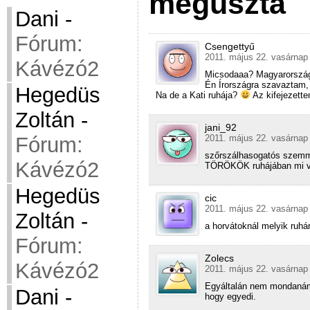
megúszta
Dani
-
Fórum:
Csengettyű
2011. május 22. vasárnap 
Kávézó2
Micsodaaa? Magyarország 
Én Írországra szavaztam,
Hegedüs
Na de a Kati ruhája?
Az kifejezette
Zoltán
-
jani_92
2011. május 22. vasárnap 
Fórum:
szőrszálhasogatós szemme
Kávézó2
TÖRÖKÖK ruhájában mi vo
Hegedüs
cic
2011. május 22. vasárnap 
Zoltán
-
a horvátoknál melyik ruhár
Fórum:
Zolecs
Kávézó2
2011. május 22. vasárnap 
Egyáltalán nem mondanám
Dani
-
hogy egyedi.