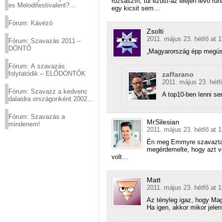
rózsaszín, túl ezüst-az elején levő ru
es Melodifestivalent?
egy kicsit sem…
(2012.03.10. 12:00-ig)
Fórum: Kávézó
Zsolti
2011. május 23. hétfő at 
Fórum: Szavazás 2011 –
DÖNTŐ
„Magyarország épp megúsz
Fórum: A szavazás
folytatódik – ELŐDÖNTŐK
zaffarano
2011. május 23. hétf
Fórum: Szavazz a kedvenc
A top10-ben lenni se
dalaidra országonként 2002
és 2011 között!
Fórum: Szavazás a
MrSilesian
mindenem!
2011. május 23. hétfő at 
Én meg Emmyre szavaztam,
megérdemelte, hogy azt v
volt…
Matt
2011. május 23. hétfő at 
Az tényleg igaz, hogy Mag
Ha igen, akkor mikor jele