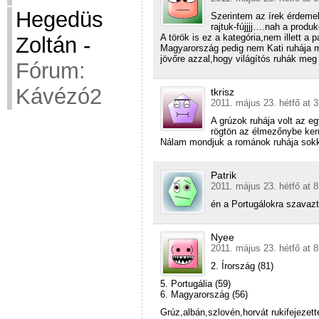
Hegedüs
Szerintem az írek érdeme
rajtuk-fújjjj….nah a produ
A török is ez a kategória,nem illett a
Zoltán
-
Magyarország pedig nem Kati ruhája mi
jövőre azzal,hogy világítós ruhák me
Fórum:
Kávézó2
tkrisz
2011. május 23. hétfő at 3
A grúzok ruhája volt az e
rögtön az élmezőnybe kerü
Nálam mondjuk a románok ruhája sokka
Patrik
2011. május 23. hétfő at 8
én a Portugálokra szava
Nyee
2011. május 23. hétfő at 8
2. Írország (81)
5. Portugália (59)
6. Magyarország (56)
Grúz,albán,szlovén,horvát rukifejezett