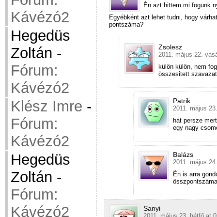
Én azt hittem mi fogunk n
Kávézó2
Egyébként azt lehet tudni, hogy várha
pontszáma?
Hegedüs
Zsolesz
Zoltán
-
2011. május 22. vas
Fórum:
külön külön, nem fog
összesitett szavazat
Kávézó2
Patrik
Klész Imre
-
2011. május 23.
Fórum:
hát persze mer
egy nagy csomó
Kávézó2
Balázs
Hegedüs
2011. május 24.
Zoltán
-
Én is arra gond
összpontszáma?
Fórum:
Kávézó2
Sanyi
2011. május 23. hétfő at 0