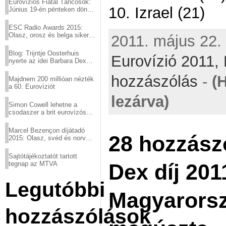
Eurovíziós Fiatal Táncosok:
10. Izrael (21)
Június 19-én pénteken döntő
a sör fővárosából!
ESC Radio Awards 2015:
Olasz, orosz és belga siker,
2011. május 22. 
a svédek kimaradtak
Blog: Trijntje Oosterhuis
Eurovízió 2011,
nyerte az idei Barbara Dex
díjat
hozzászólás
-
(
Majdnem 200 millióan nézték
a 60. Eurovíziót
lezárva)
Simon Cowell lehetne a
csodaszer a brit eurovízós
kudarcok ellen
Marcel Bezençon díjátadó
28 hozzász
2015: Olasz, svéd és norvég
győzelem
Sajtótájékoztatót tartott
Dex díj 201
tegnap az MTVA
Legutóbbi
Magyarors
hozzászólások