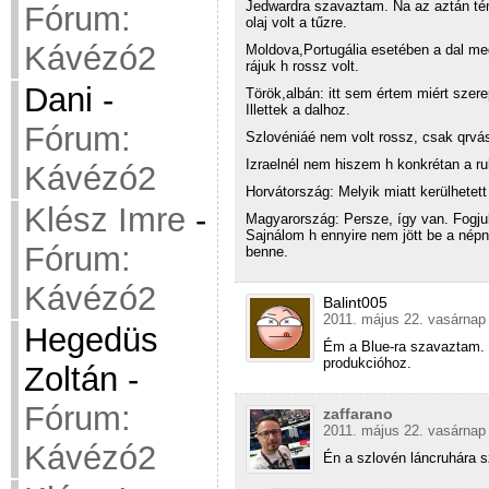
Jedwardra szavaztam. Na az aztán tén
Fórum:
olaj volt a tűzre.
Kávézó2
Moldova,Portugália esetében a dal m
rájuk h rossz volt.
Dani
-
Török,albán: itt sem értem miért szer
Illettek a dalhoz.
Fórum:
Szlovéniáé nem volt rossz, csak qrvás
Izraelnél nem hiszem h konkrétan a r
Kávézó2
Horvátország: Melyik miatt kerülhetett
Klész Imre
-
Magyarország: Persze, így van. Fogju
Sajnálom h ennyire nem jött be a népn
Fórum:
benne.
Kávézó2
Balint005
2011. május 22. vasárnap 
Hegedüs
Ém a Blue-ra szavaztam. 
produkcióhoz.
Zoltán
-
Fórum:
zaffarano
2011. május 22. vasárnap 
Kávézó2
Én a szlovén láncruhára 