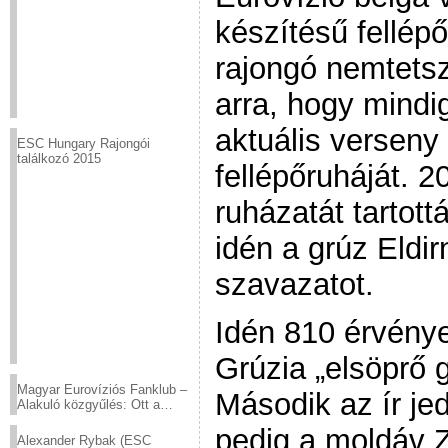
készítésű fellép
rajongó nemtetszé
arra, hogy mind
aktuális verseny
ESC Hungary Rajongói
találkozó 2015
fellépőruháját. 
ruházatát tartot
idén a grúz Eldir
szavazatot.
Idén 810 érvénye
Grúzia „elsöprő 
Magyar Eurovíziós Fanklub –
Második az ír je
Alakuló közgyűlés: Ott a
helyed!
pedig a moldáv Z
Alexander Rybak (ESC