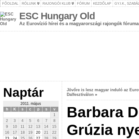
FŐOLDAL
RÓLUNK
RAJONGÓI KLUB
FÓRUM
KEZDŐLAP
GY.I.K., SZAB
ESC Hungary Old
Az Eurovízió hírei és a magyarországi rajongók fóruma
Naptár
Jövőre is lesz magyar induló az Euro
Dalfesztiválon
»
2011. május
Barbara De
h
K
s
c
p
s
v
1
2
3
4
5
6
7
8
Grúzia nye
9
10
11
12
13
14
15
16
17
18
19
20
21
22
23
24
25
26
27
28
29