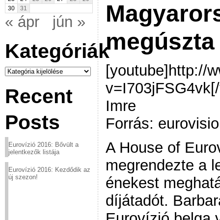
Magyaror
30
31
« ápr
jún »
megúszta
Kategóriák
[youtube]http:/
Kategóriák
v=I703jFSG4vk[/
Recent
Imre
Posts
Forrás: eurovisi
A House of Eurov
Eurovízió 2016: Bővült a
jelentkezők listája
megrendezte a l
Eurovízió 2016: Kezdődik az
új szezon!
énekest meghatá
díjátadót. Barba
Eurovízió belga 