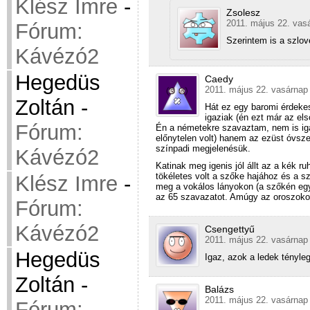
Klész Imre
-
Zsolesz
2011. május 22. vas
Fórum:
Szerintem is a szlo
Kávézó2
Hegedüs
Caedy
2011. május 22. vasárnap 
Zoltán
-
Hát ez egy baromi érdekes
igaziak (én ezt már az e
Fórum:
Én a németekre szavaztam, nem is igaz
előnytelen volt) hanem az ezüst óvszer
színpadi megjelenésük.
Kávézó2
Katinak meg igenis jól állt az a kék r
tökéletes volt a szőke hajához és a s
Klész Imre
-
meg a vokálos lányokon (a szőkén egy
az 65 szavazatot. Amúgy az oroszokon 
Fórum:
Kávézó2
Csengettyű
2011. május 22. vasárnap 
Hegedüs
Igaz, azok a ledek tényleg
Zoltán
-
Balázs
2011. május 22. vasárnap 
Fórum: