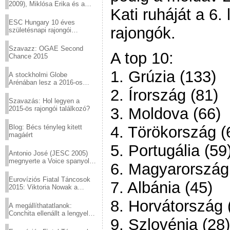
2009), Miklósa Erika és a
Kati ruháját a 6.
Virtuózok tehetségkutató
sztárjai a Margitszigeten
ESC Hungary 10 éves
rajongók.
születésnapi rajongói
találkozó
Szavazz: OGAE Second
A top 10:
Chance 2015
1. Grúzia (133)
A stockholmi Globe
Arénában lesz a 2016-os
Eurovízió
2. Írország (81)
Szavazás: Hol legyen a
2015-ös rajongói találkozó?
3. Moldova (66)
Blog: Bécs tényleg kitett
4. Törökország (
magáért
5. Portugália (59
Antonio José (JESC 2005)
megnyerte a Voice spanyol
6. Magyarország
verzióját
Eurovíziós Fiatal Táncosok
7. Albánia (45)
2015: Viktoria Nowak a
győztes Lengyelországból
8. Horvátország 
A megállíthatatlanok:
Conchita ellenállt a lengyel
9. Szlovénia (28)
konzervatív nyomásnak