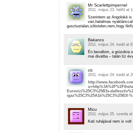
Mr Scarlettpimpernel
2011. május 23. hétfő at 
Szerintem az Angolokè is e
van,hatalmas nyaklànccal.
gusztustalan,izlèstelen,nem,hogy fèrfi
Bakancs
2011. május 24. kedd at 8
Én bevallom, a grúzokra s
mai divatba – talán tíz 
cic
2011. május 24. kedd at 2
http://www.facebook.co
u=http%3A%2F%2Fthelaj
Eurovizi%25C3%25B3s-dalfesztiv%2
igaz%25C3%25A1b%25C3%25B3l-%
Micu
2011. május 25. szerda at
Kati ruhájával nem is volt