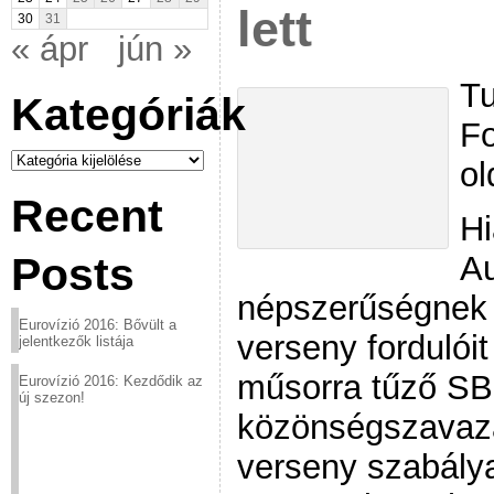
lett
30
31
« ápr
jún »
Tu
Kategóriák
Fo
Kategóriák
ol
Recent
Hi
Au
Posts
népszerűségnek 
Eurovízió 2016: Bővült a
verseny fordulói
jelentkezők listája
műsorra tűző SBS
Eurovízió 2016: Kezdődik az
új szezon!
közönségszavazá
verseny szabályai