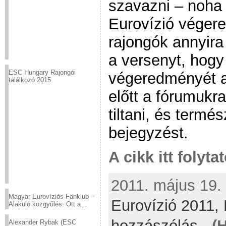
szavazni – noha 
Eurovízió végere
rajongók annyir
a versenyt, hogy 
ESC Hungary Rajongói
végeredményét az
találkozó 2015
előtt a fórumukra
tiltani, és termés
bejegyzést.
A cikk itt folyta
2011. május 19. 
Magyar Eurovíziós Fanklub –
Eurovízió 2011,
Alakuló közgyűlés: Ott a
helyed!
hozzászólás
-
(
Alexander Rybak (ESC