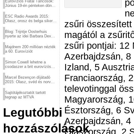
po
Eurovíziós Fiatal Táncosok:
Június 19-én pénteken döntő
a sör fővárosából!
ne
ESC Radio Awards 2015:
Olasz, orosz és belga siker,
zsűri összesített
a svédek kimaradtak
Blog: Trijntje Oosterhuis
magától a zsűritől
nyerte az idei Barbara Dex
díjat
zsűri pontjai: 1
Majdnem 200 millióan nézték
a 60. Eurovíziót
Azerbajdzsán, 8 
Simon Cowell lehetne a
Izland, 5 Ausztri
csodaszer a brit eurovízós
kudarcok ellen
Franciaország, 2 
Marcel Bezençon díjátadó
2015: Olasz, svéd és norvég
televotinggal ös
győzelem
Sajtótájékoztatót tartott
Magyarország, 10
tegnap az MTVA
Észtország, 6 S
Legutóbbi
Azerbajdzsán, 4 
hozzászólások
Olaszország, 2 S