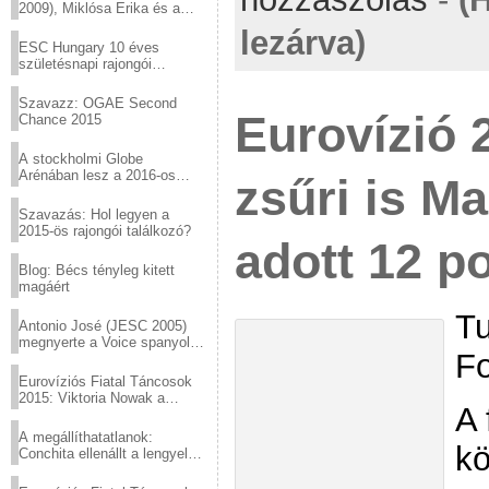
2009), Miklósa Erika és a
Virtuózok tehetségkutató
lezárva)
sztárjai a Margitszigeten
ESC Hungary 10 éves
születésnapi rajongói
találkozó
Szavazz: OGAE Second
Eurovízió 2
Chance 2015
A stockholmi Globe
Arénában lesz a 2016-os
zsűri is M
Eurovízió
Szavazás: Hol legyen a
2015-ös rajongói találkozó?
adott 12 p
Blog: Bécs tényleg kitett
magáért
Tu
Antonio José (JESC 2005)
megnyerte a Voice spanyol
Fo
verzióját
Eurovíziós Fiatal Táncosok
2015: Viktoria Nowak a
A 
győztes Lengyelországból
A megállíthatatlanok:
kö
Conchita ellenállt a lengyel
konzervatív nyomásnak