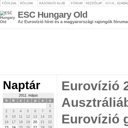
FŐOLDAL
RÓLUNK
RAJONGÓI KLUB
FÓRUM
KEZDŐLAP
GY.I.K., SZAB
ESC Hungary Old
Az Eurovízió hírei és a magyarországi rajongók fóruma
Naptár
Eurovízió 
2011. május
Ausztráliá
h
K
s
c
p
s
v
1
2
3
4
5
6
7
8
Eurovízió 
9
10
11
12
13
14
15
16
17
18
19
20
21
22
23
24
25
26
27
28
29