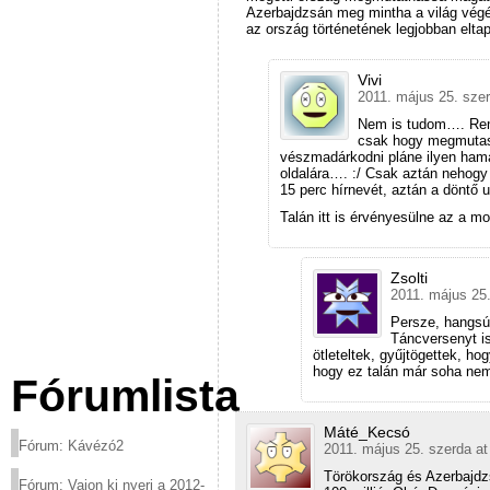
Azerbajdzsán meg mintha a világ vég
az ország történetének legjobban eltaps
Vivi
2011. május 25. szer
Nem is tudom…. Remé
csak hogy megmutas
vészmadárkodni pláne ilyen hama
oldalára…. :/ Csak aztán nehogy
15 perc hírnevét, aztán a döntő u
Talán itt is érvényesülne az a 
Zsolti
2011. május 25.
Persze, hangsúl
Táncversenyt is
ötleteltek, gyűjtögettek, ho
hogy ez talán már soha ne
Fórumlista
Máté_Kecsó
Fórum: Kávézó2
2011. május 25. szerda at
Törökország és Azerbajdz
Fórum: Vajon ki nyeri a 2012-