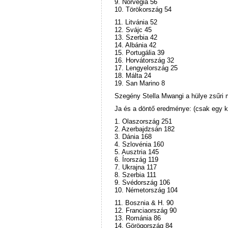
9. Norvégia 56
10. Törökország 54
11. Litvánia 52
12. Svájc 45
13. Szerbia 42
14. Albánia 42
15. Portugália 39
16. Horvátország 32
17. Lengyelország 25
18. Málta 24
19. San Marino 8
Szegény Stella Mwangi a hülye zsűri mi
Ja és a döntő eredménye: (csak egy k
1. Olaszország 251
2. Azerbajdzsán 182
3. Dánia 168
4. Szlovénia 160
5. Ausztria 145
6. Írország 119
7. Ukrajna 117
8. Szerbia 111
9. Svédország 106
10. Németország 104
11. Bosznia & H. 90
12. Franciaország 90
13. Románia 86
14. Görögország 84