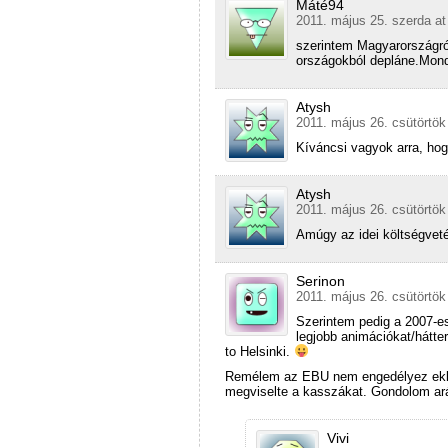
Máté94
2011. május 25. szerda at
szerintem Magyarországról
országokból depláne.Mondj
Atysh
2011. május 26. csütörtök
Kíváncsi vagyok arra, hogy
Atysh
2011. május 26. csütörtök
Amúgy az idei költségvet
Serinon
2011. május 26. csütörtök
Szerintem pedig a 2007-es
legjobb animációkat/hátter
to Helsinki.
Remélem az EBU nem engedélyez ekko
megviselte a kasszákat. Gondolom ará
Vivi