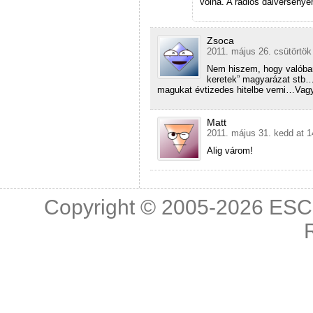
volna. A rádiós dalverseny
Zsoca
2011. május 26. csütörtök
Nem hiszem, hogy valóban 
keretek” magyarázat stb
magukat évtizedes hitelbe verni…Vagy
Matt
2011. május 31. kedd at 1
Alig várom!
Copyright © 2005-2026
ESC