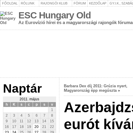
FŐOLDAL
RÓLUNK
RAJONGÓI KLUB
FÓRUM
KEZDŐLAP
GY.I.K., SZAB
ESC Hungary Old
Az Eurovízió hírei és a magyarországi rajongók fóruma
Naptár
Barbara Dex díj 2011: Grúzia nyert,
Magyarország épp megúszta
»
2011. május
Azerbajdz
h
K
s
c
p
s
v
1
2
3
4
5
6
7
8
eurót kívá
9
10
11
12
13
14
15
16
17
18
19
20
21
22
23
24
25
26
27
28
29