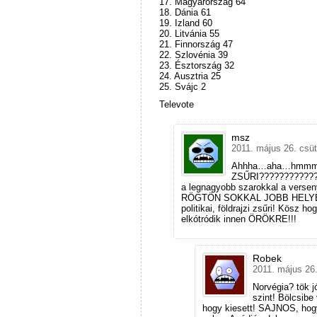
17. Magyarország 64
18. Dánia 61
19. Izland 60
20. Litvánia 55
21. Finnország 47
22. Szlovénia 39
23. Észtország 32
24. Ausztria 25
25. Svájc 2
Televote
msz
2011. május 26. csüt
Ahhha…aha…hmm
ZSŰRI??????????????
a legnagyobb szarokkal a versen
RÖGTÖN SOKKAL JOBB HELYEZÉST
politikai, földrajzi zsűri! Kösz h
elkótródik innen ÖRÖKRE!!!
Robek
2011. május 26.
Norvégia? tök j
szint! Bölcsibe
hogy kiesett! SAJNOS, hogy