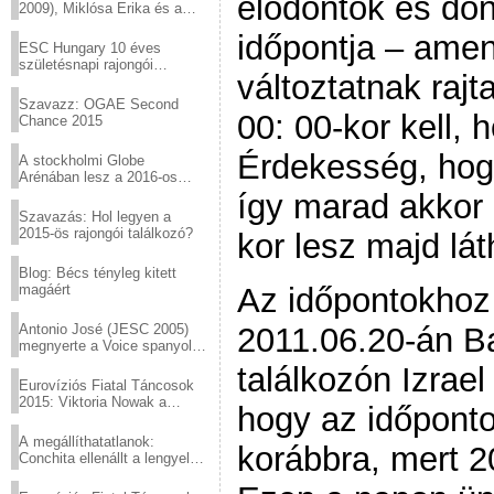
elődöntők és dön
2009), Miklósa Erika és a
Virtuózok tehetségkutató
időpontja – ame
sztárjai a Margitszigeten
ESC Hungary 10 éves
születésnapi rajongói
változtatnak raj
találkozó
Szavazz: OGAE Second
00: 00-kor kell,
Chance 2015
Érdekesség, ho
A stockholmi Globe
Arénában lesz a 2016-os
Eurovízió
így marad akkor 
Szavazás: Hol legyen a
2015-ös rajongói találkozó?
kor lesz majd lá
Blog: Bécs tényleg kitett
magáért
Az időpontokhoz 
Antonio José (JESC 2005)
2011.06.20-án B
megnyerte a Voice spanyol
verzióját
találkozón Izrael
Eurovíziós Fiatal Táncosok
2015: Viktoria Nowak a
hogy az időpontot
győztes Lengyelországból
A megállíthatatlanok:
korábbra, mert 2
Conchita ellenállt a lengyel
konzervatív nyomásnak