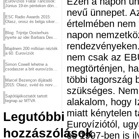
Ezen a napon ü
Eurovíziós Fiatal Táncosok:
Június 19-én pénteken döntő
nevű ünnepet. Az
a sör fővárosából!
ESC Radio Awards 2015:
értelmében nem 
Olasz, orosz és belga siker,
a svédek kimaradtak
napon nemzetköz
Blog: Trijntje Oosterhuis
nyerte az idei Barbara Dex
díjat
rendezvényeken.
Majdnem 200 millióan nézték
a 60. Eurovíziót
nem csak az EBU 
Simon Cowell lehetne a
megtörténjen, h
csodaszer a brit eurovízós
kudarcok ellen
többi tagország 
Marcel Bezençon díjátadó
2015: Olasz, svéd és norvég
szükséges. Nem 
győzelem
Sajtótájékoztatót tartott
alakalom, hogy I
tegnap az MTVA
miatt kénytelen 
Legutóbbi
Eurovíziótól, ug
hozzászólások
és 1997-ben is il