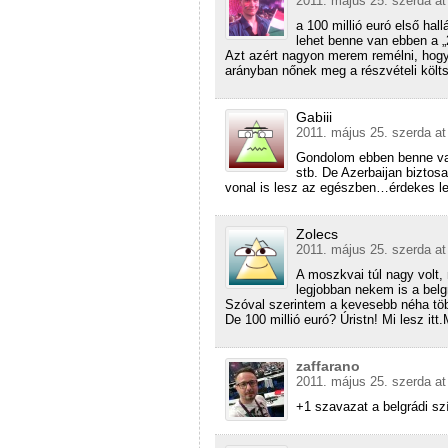
2011. május 25. szerda at
a 100 millió euró első hal
lehet benne van ebben a „2
Azt azért nagyon merem remélni, hogy 
arányban nőnek meg a részvételi költs
Gabiii
2011. május 25. szerda at
Gondolom ebben benne van 
stb. De Azerbaijan biztosa
vonal is lesz az egészben…érdekes le
Zolecs
2011. május 25. szerda at
A moszkvai túl nagy volt,
legjobban nekem is a belgr
Szóval szerintem a kevesebb néha tö
De 100 millió euró? Úristn! Mi lesz it
zaffarano
2011. május 25. szerda at
+1 szavazat a belgrádi sz