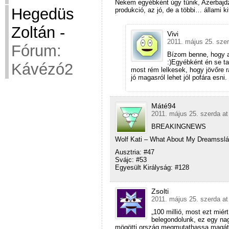
Nekem egyébként úgy tűnik, Azerbajdz
Hegedüs
produkció, az jó, de a többi… állami k
Zoltán
-
Vivi
2011. május 25. szer
Fórum:
Bízom benne, hogy 
:)Egyébként én se ta
Kávézó2
most rém lelkesek, hogy jövőre r
jó magasról lehet jól pofára esni.
Máté94
2011. május 25. szerda at
BREAKINGNEWS
Wolf Kati – What About My Dreamsslág
Ausztria: #47
Svájc: #53
Egyesült Királyság: #128
Zsolti
2011. május 25. szerda at
„100 millió, most ezt miér
belegondolunk, ez egy nag
mögötti ország megmutathassa magát.