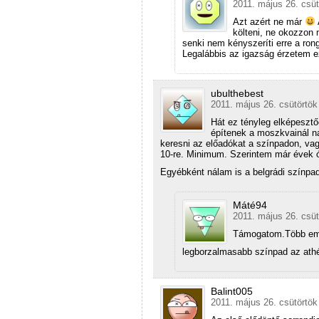
2011. május 26. csüt
Azt azért ne már
költeni, ne okozzon 
senki nem kényszeríti erre a ro
Legalábbis az igazság érzetem ez
ubulthebest
2011. május 26. csütörtök
Hát ez tényleg elképesz
építenek a moszkvainál na
keresni az előadókat a színpadon, va
10-re. Minimum. Szerintem már évek ó
Egyébként nálam is a belgrádi színpad
Máté94
2011. május 26. csüt
Támogatom.Több emb
legborzalmasabb színpad az athé
Balint005
2011. május 26. csütörtök