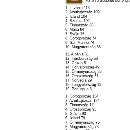
Az első elődöntő sorrendje
1. Litvánia 113
2. Azerbajdzsán 109
3. Izland 104
4. Szerbia 102
5. Finnország 86
6. Málta 84
7. Svájc 76
8. Görögország 74
9. San Marino 74
10. Magyarország 65
11. Albánia 61
12. Törökország 58
13. Grúzia 51
14. Horvátország 49
15. Örményország 33
16. Oroszország 31
17. Norvégia 29
18. Lengyelország 13
19. Portugália 6
1. Görögország 154
2. Azerbajdzsán 124
3. Finnország 111
4. Oroszország 93
5. Grúzia 90
6. Izland 79
7. Örményország 75
8. Magyarország 73