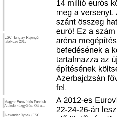
14 millió eurós 
meg a versenyt. 
szánt összeg hat
euró! Ez a szám
ESC Hungary Rajongói
aréna megépítésé
találkozó 2015
befedésének a k
tartalmazza az ú
építésének költs
Azerbajdzsán fő
fel.
A 2012-es Euroví
Magyar Eurovíziós Fanklub –
Alakuló közgyűlés: Ott a
22-24-26-án lesz
helyed!
Alexander Rybak (ESC