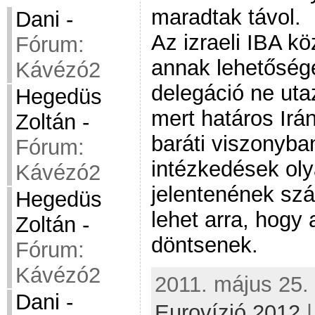
maradtak távol.
Dani
-
Az izraeli IBA kö
Fórum:
annak lehetőségét
Kávézó2
delegáció ne uta
Hegedüs
mert határos Irá
Zoltán
-
baráti viszonyba
Fórum:
intézkedések oly
Kávézó2
jelentenének szá
Hegedüs
lehet arra, hogy 
Zoltán
-
döntsenek.
Fórum:
Kávézó2
2011. május 25. 
Dani
-
Eurovízió 2012