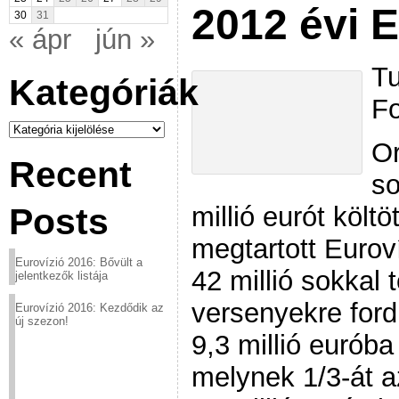
2012 évi E
30
31
« ápr
jún »
Tu
Kategóriák
Fo
Kategóriák
O
Recent
so
millió eurót köl
Posts
megtartott Eurov
Eurovízió 2016: Bővült a
42 millió sokkal 
jelentkezők listája
versenyekre ford
Eurovízió 2016: Kezdődik az
új szezon!
9,3 millió eurób
melynek 1/3-át a