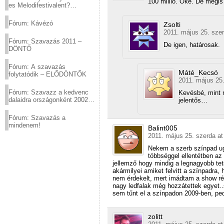
100 millió. Oké. De mégis
es Melodifestivalent?
(2012.03.10. 12:00-ig)
Fórum: Kávézó
Zsolti
2011. május 25. szer
Fórum: Szavazás 2011 –
De igen, határosak.
DÖNTŐ
Fórum: A szavazás
Máté_Kecsó
folytatódik – ELŐDÖNTŐK
2011. május 25.
Fórum: Szavazz a kedvenc
Kevésbé, mint m
dalaidra országonként 2002
jelentős…
és 2011 között!
Fórum: Szavazás a
mindenem!
Balint005
2011. május 25. szerda at
Nekem a szerb színpad ugy
többséggel ellentétben az
jellemző hogy mindig a legnagyobb te
akármilyei amiket felvitt a színpadra
nem érdekelt, mert imádtam a show r
nagy ledfalak még hozzátettek egyet.
sem tűnt el a színpadon 2009-ben, ped
zolitt