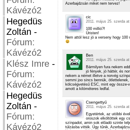
Azerbajdzsán miket nem tervez!
Kávézó2
cic
Hegedüs
2011. május 25. szerda at
100 millió?!
Zoltán
-
Úristen!
Nem attól lesz jó a verseny hogy 100
Fórum:
Kávézó2
Ben
2011. május 25. szerda at
Klész Imre
-
Bármilyen fura nekem eddi
jó fények, jó háttér, és 
Fórum:
nekem a német illetve a norvég színpa
semmi joo sincs bennük, ötlettelenek,
Kávézó2
kölcségvetésű ESC, mint egy össze-viss
amott a kilóméteres ledfal.
Hegedüs
Csengettyű
Zoltán
-
2011. május 25. szerda at
Fórum:
Egyetértek, az utóbbi éve
oroszok elköltöttek egy c
színpadot, amin sok előadó szinte tel
Kávézó2
túlzásba vitték. Úgy tűnik, Azerbajdzs