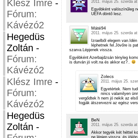
Klész Imre
-
2011. május 25. szerda at
Egyébként valószínűleg n
Fórum:
UEFA döntő lesz.
Kávézó2
Máté94
2011. május 25. szerda at
Hegedüs
Izraelből elegem van.Idén
Zoltán
-
léphetnek fel.Jövőre is p
szarva.Lépjenek vissza.
Fórum:
Egyébként Azerbajdzsán tényleg komoly
is durván jó volt.na és akkor ez?..
Kávézó2
Zolecs
Klész Imre
-
2011. május 25. szer
Egyetértek. Nem tud
Fórum:
nincs valamilyen ünn
vergődtek h nem jó nekik az els
Kávézó2
fogják átszervezni az egész vers
Hegedüs
BeN
Zoltán
-
2011. május 25. szerda at
Akkor tegyék két héttel ko
Fórum:
ne lépjen vissza, és jöjj