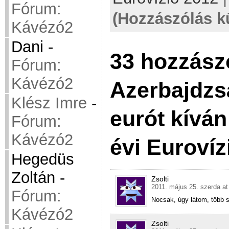
Fórum:
(Hozzászólás k
Kávézó2
Dani
-
33 hozzász
Fórum:
Kávézó2
Azerbajdzsá
Klész Imre
-
eurót kíván
Fórum:
Kávézó2
évi Eurovíz
Hegedüs
Zoltán
-
Zsolti
2011. május 25. szerda at
Fórum:
Nocsak, úgy látom, több 
Kávézó2
Zsolti