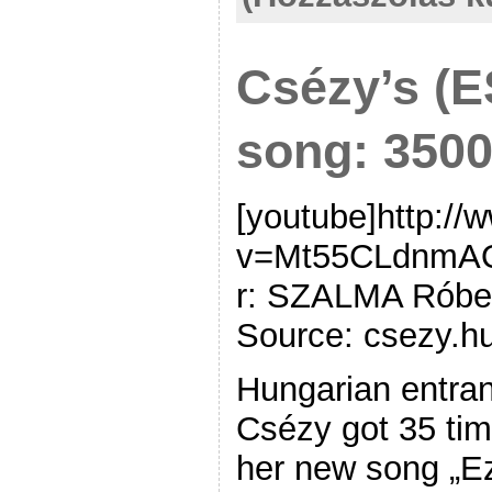
Csézy’s (
song: 3500
[youtube]http:/
v=Mt55CLdnmAQ[
r: SZALMA Róbe
Source: csezy.hu
Hungarian entran
Csézy got 35 tim
her new song „Ez