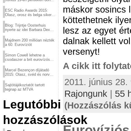
a sör fővárosából!
máskor sosincs l
ESC Radio Awards 2015:
Olasz, orosz és belga siker,
köttethetnek ilye
a svédek kimaradtak
Blog: Trijntje Oosterhuis
lesz az egyet ér
nyerte az idei Barbara Dex
díjat
dalnak kellett vo
Majdnem 200 millióan nézték
a 60. Eurovíziót
versenyt!
Simon Cowell lehetne a
csodaszer a brit eurovízós
A cikk itt folyta
kudarcok ellen
Marcel Bezençon díjátadó
2015: Olasz, svéd és norvég
győzelem
2011. június 28.
Sajtótájékoztatót tartott
tegnap az MTVA
Rajongunk
|
55 
Legutóbbi
(Hozzászólás k
hozzászólások
Eurovíziós 