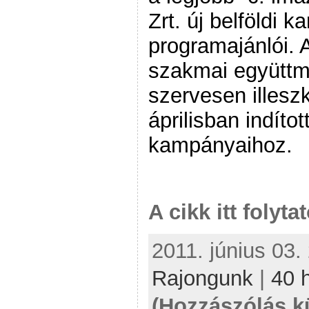
Zrt. új belföldi
programajánlói. 
szakmai együttm
szervesen illesz
áprilisban indítot
kampányaihoz.
A cikk itt folyta
2011. június 03.
Rajongunk
|
40 
(Hozzászólás k