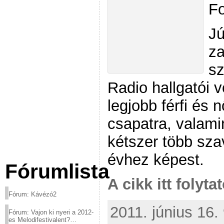
Fo
Jú
za
sz
Radio hallgatói v
legjobb férfi és 
csapatra, valamin
kétszer több sza
évhez képest.
Fórumlista
A cikk itt folyta
Fórum: Kávézó2
2011. június 16. 
Fórum: Vajon ki nyeri a 2012-
es Melodifestivalent?