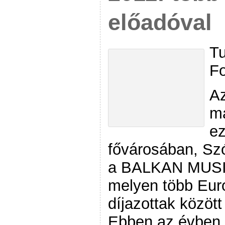
előadóval
Tu
Fo
Az
má
ez
fővárosában, Sz
a BALKAN MUSIC
melyen több Euro
díjazottak között
Ebben az évben ö