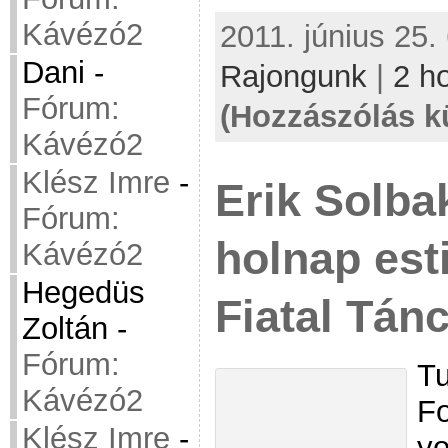
Kávézó2
2011. június 25. 
Dani
-
Rajongunk
|
2 h
Fórum:
(Hozzászólás k
Kávézó2
Klész Imre
-
Erik Solba
Fórum:
holnap est
Kávézó2
Hegedüs
Fiatal Tán
Zoltán
-
Fórum:
Tu
Kávézó2
Fo
Klész Imre
-
yo