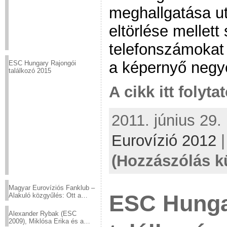
meghallgatása ut
eltörlése mellett
telefonszámokat 
a képernyő negy
ESC Hungary Rajongói
találkozó 2015
A cikk itt folyta
2011. június 29.
Eurovízió 2012
(Hozzászólás k
Magyar Eurovíziós Fanklub –
ESC Hungar
Alakuló közgyűlés: Ott a
helyed!
Alexander Rybak (ESC
2009), Miklósa Erika és a