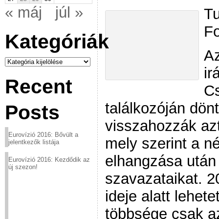
« máj
júl »
Tu
Fo
Kategóriák
Az
Kategóriák
ir
Recent
Cs
találkozóján dönt
Posts
visszahozzák azt
Eurovízió 2016: Bővült a
mely szerint a n
jelentkezők listája
elhangzása után 
Eurovízió 2016: Kezdődik az
új szezon!
szavazataikat. 2
ideje alatt lehet
többsége csak a