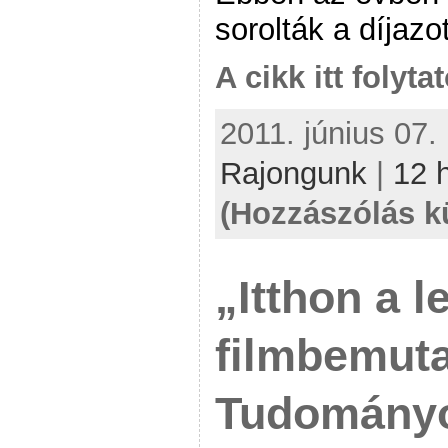
sorolták a díjazo
A cikk itt folyta
2011. június 07.
Rajongunk
|
12 
(Hozzászólás k
„Itthon a l
filmbemuta
Tudomány