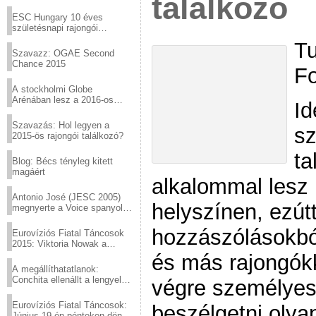
találkozó
Virtuózok tehetségkutató
sztárjai a Margitszigeten
ESC Hungary 10 éves
születésnapi rajongói
találkozó
Tu
Szavazz: OGAE Second
Chance 2015
Fo
A stockholmi Globe
Arénában lesz a 2016-os
Id
Eurovízió
Szavazás: Hol legyen a
sz
2015-ös rajongói találkozó?
ta
Blog: Bécs tényleg kitett
magáért
alkalommal lesz 
Antonio José (JESC 2005)
helyszínen, ezút
megnyerte a Voice spanyol
verzióját
hozzászólásokból
Eurovíziós Fiatal Táncosok
2015: Viktoria Nowak a
győztes Lengyelországból
és más rajongókk
A megállíthatatlanok:
Conchita ellenállt a lengyel
végre személyese
konzervatív nyomásnak
Eurovíziós Fiatal Táncosok:
beszélgetni olyan
Június 19-én pénteken döntő