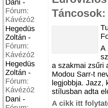
Dani
-
Fórum:
Táncosok: 
Kávézó2
Tu
Hegedüs
Fo
Zoltán
-
Fórum:
A 
Kávézó2
sz
Hegedüs
a szakmai zsűri 
Zoltán
-
Modou Sarr-t ne
Fórum:
legjobbja. Jazz, 
Kávézó2
stílusban adta e
Dani
-
A cikk itt folyta
Fórum: