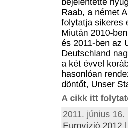
bejelentette nyu
Raab, a német A
folytatja sikere
Miután 2010-ben 
és 2011-ben az 
Deutschland nagy
a két évvel kor
hasonlóan rende
döntőt, Unser St
A cikk itt folyta
2011. június 16. 
Eurovízió 2012