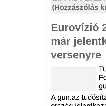
(Hozzászólás k
Eurovízió 
már jelentk
versenyre
Tu
Fo
gu
A gun.az tudósít
ország jelentkeze