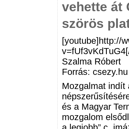
vehette át
szörös pla
[youtube]http:/
v=fUf3vKdTuG4[/
Szalma Róbert
Forrás: csezy.hu
Mozgalmat indít 
népszerűsítésére
és a Magyar Term
mozgalom elsődl
a legjobb” c. im