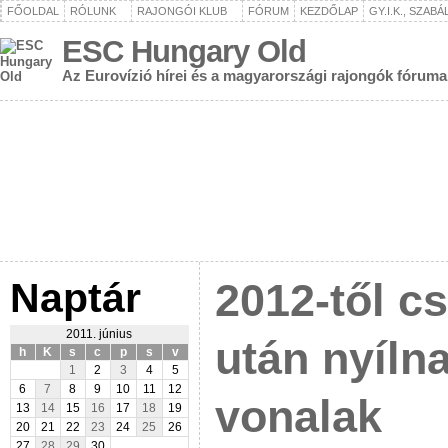
FŐOLDAL
RÓLUNK
RAJONGÓI KLUB
FÓRUM
KEZDŐLAP
GY.I.K., SZAB
ESC Hungary Old
Az Eurovízió hírei és a magyarországi rajongók fóruma
Naptár
2012-től cs
2011. június
után nyíln
h
K
s
c
p
s
v
1
2
3
4
5
6
7
8
9
10
11
12
vonalak
13
14
15
16
17
18
19
20
21
22
23
24
25
26
27
28
29
30