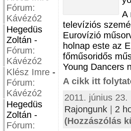
Fórum:
A 
Kávézó2
televíziós szemé
Hegedüs
Eurovízió műsorv
Zoltán
-
holnap este az E
Fórum:
főműsoridős műso
Kávézó2
Young Dancers n
Klész Imre
-
A cikk itt folyta
Fórum:
Kávézó2
2011. június 23.
Hegedüs
Rajongunk
|
2 h
Zoltán
-
(Hozzászólás k
Fórum: