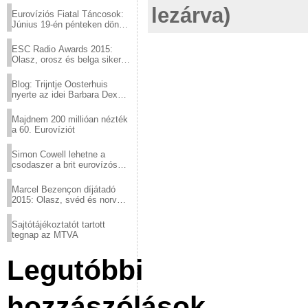
lezárva)
Eurovíziós Fiatal Táncosok:
Június 19-én pénteken döntő
a sör fővárosából!
ESC Radio Awards 2015:
Olasz, orosz és belga siker,
a svédek kimaradtak
Blog: Trijntje Oosterhuis
nyerte az idei Barbara Dex
díjat
Majdnem 200 millióan nézték
a 60. Eurovíziót
Simon Cowell lehetne a
csodaszer a brit eurovízós
kudarcok ellen
Marcel Bezençon díjátadó
2015: Olasz, svéd és norvég
győzelem
Sajtótájékoztatót tartott
tegnap az MTVA
Legutóbbi
hozzászólások