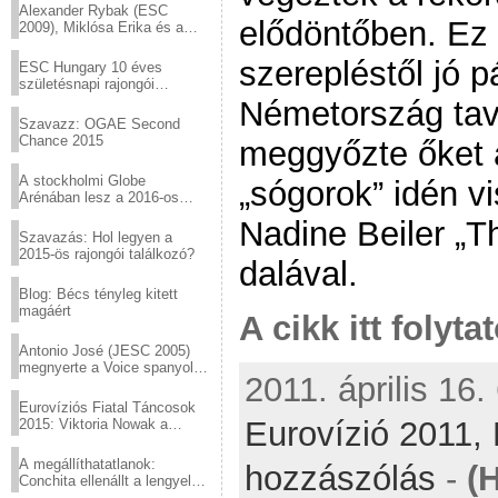
Alexander Rybak (ESC
elődöntőben. Ez 
2009), Miklósa Erika és a
Virtuózok tehetségkutató
sztárjai a Margitszigeten
szerepléstől jó 
ESC Hungary 10 éves
születésnapi rajongói
találkozó
Németország tav
Szavazz: OGAE Second
Chance 2015
meggyőzte őket a
A stockholmi Globe
„sógorok” idén v
Arénában lesz a 2016-os
Eurovízió
Nadine Beiler „T
Szavazás: Hol legyen a
2015-ös rajongói találkozó?
dalával.
Blog: Bécs tényleg kitett
magáért
A cikk itt folyta
Antonio José (JESC 2005)
megnyerte a Voice spanyol
2011. április 16.
verzióját
Eurovíziós Fiatal Táncosok
Eurovízió 2011,
2015: Viktoria Nowak a
győztes Lengyelországból
A megállíthatatlanok:
hozzászólás
-
(
Conchita ellenállt a lengyel
konzervatív nyomásnak