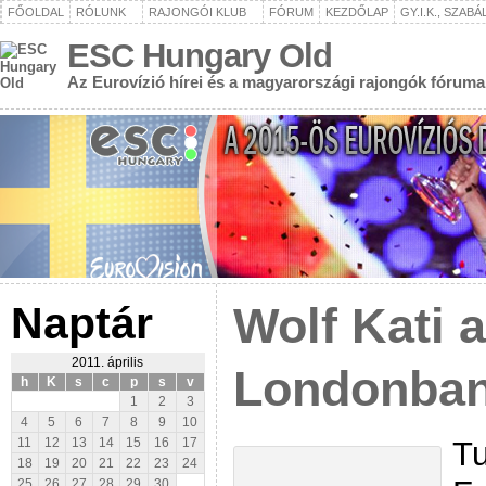
FŐOLDAL
RÓLUNK
RAJONGÓI KLUB
FÓRUM
KEZDŐLAP
GY.I.K., SZAB
ESC Hungary Old
Az Eurovízió hírei és a magyarországi rajongók fóruma
Naptár
Wolf Kati 
2011. április
Londonba
h
K
s
c
p
s
v
1
2
3
4
5
6
7
8
9
10
Tu
11
12
13
14
15
16
17
18
19
20
21
22
23
24
25
26
27
28
29
30