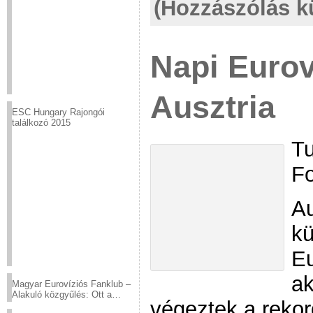
(Hozzászólás k
Napi Eurov
Ausztria
ESC Hungary Rajongói
találkozó 2015
Tu
Fo
Au
kü
Eu
ak
Magyar Eurovíziós Fanklub –
Alakuló közgyűlés: Ott a
végeztek a rekor
helyed!