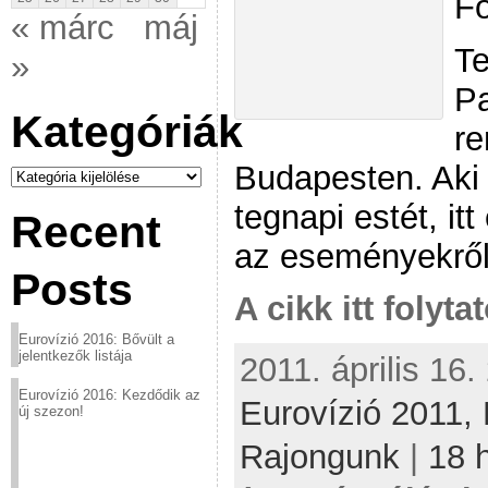
Fo
« márc
máj
Te
»
Pa
Kategóriák
re
Budapesten. Aki 
Kategóriák
tegnapi estét, it
Recent
az eseményekről
Posts
A cikk itt folyta
Eurovízió 2016: Bővült a
jelentkezők listája
2011. április 16.
Eurovízió 2016: Kezdődik az
Eurovízió 2011,
új szezon!
Rajongunk
|
18 