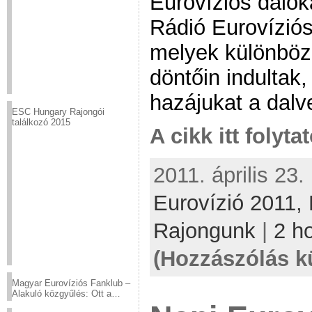
Eurovíziós daloka
Rádió Eurovíziós
melyek különböz
döntőin indultak
hazájukat a dalv
ESC Hungary Rajongói
találkozó 2015
A cikk itt folyta
2011. április 23.
Eurovízió 2011,
Rajongunk
|
2 h
(Hozzászólás k
Magyar Eurovíziós Fanklub –
Alakuló közgyűlés: Ott a
helyed!