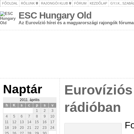
FŐOLDAL
RÓLUNK
RAJONGÓI KLUB
FÓRUM
KEZDŐLAP
GY.I.K., SZAB
ESC Hungary Old
Az Eurovízió hírei és a magyarországi rajongók fóruma
Naptár
Eurovíziós
2011. április
rádióban
h
K
s
c
p
s
v
1
2
3
4
5
6
7
8
9
10
Fo
11
12
13
14
15
16
17
18
19
20
21
22
23
24
25
26
27
28
29
30