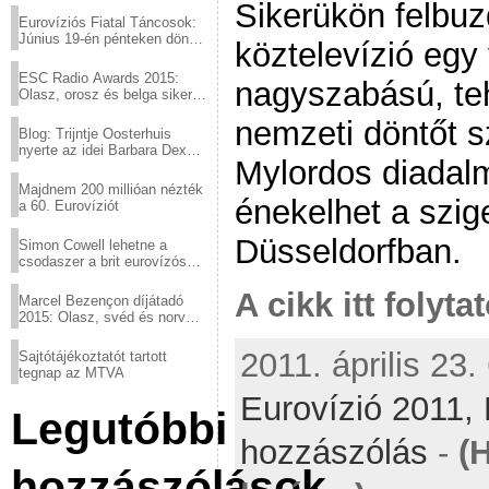
Sikerükön felbu
Eurovíziós Fiatal Táncosok:
Június 19-én pénteken döntő
köztelevízió egy
a sör fővárosából!
ESC Radio Awards 2015:
nagyszabású, teh
Olasz, orosz és belga siker,
a svédek kimaradtak
nemzeti döntőt s
Blog: Trijntje Oosterhuis
nyerte az idei Barbara Dex
Mylordos diadalm
díjat
Majdnem 200 millióan nézték
énekelhet a szig
a 60. Eurovíziót
Düsseldorfban.
Simon Cowell lehetne a
csodaszer a brit eurovízós
kudarcok ellen
A cikk itt folyta
Marcel Bezençon díjátadó
2015: Olasz, svéd és norvég
győzelem
2011. április 23.
Sajtótájékoztatót tartott
tegnap az MTVA
Eurovízió 2011,
Legutóbbi
hozzászólás
-
(
hozzászólások