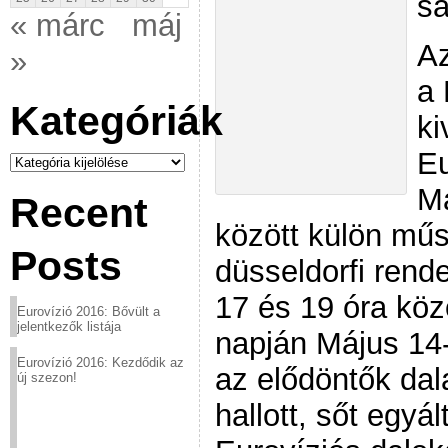
sa
« márc
máj
Az
»
a 
Kategóriák
ki
Eu
Kategóriák
Má
Recent
között külön műs
Posts
düsseldorfi ren
17 és 19 óra közö
Eurovízió 2016: Bővült a
jelentkezők listája
napján Május 14-
Eurovízió 2016: Kezdődik az
az elődöntők dal
új szezon!
hallott, sőt egyá