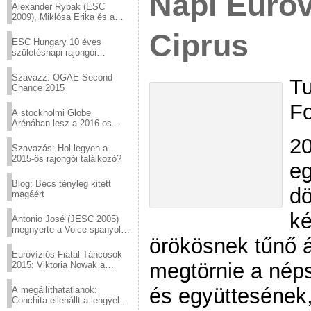
Napi Eurov
Alexander Rybak (ESC
2009), Miklósa Erika és a
Virtuózok tehetségkutató
Ciprus
sztárjai a Margitszigeten
ESC Hungary 10 éves
születésnapi rajongói
találkozó
Szavazz: OGAE Second
Tu
Chance 2015
Fo
A stockholmi Globe
Arénában lesz a 2016-os
Eurovízió
20
Szavazás: Hol legyen a
2015-ös rajongói találkozó?
eg
Blog: Bécs tényleg kitett
dö
magáért
ké
Antonio José (JESC 2005)
megnyerte a Voice spanyol
örökösnek tűnő át
verzióját
Eurovíziós Fiatal Táncosok
megtörnie a nép
2015: Viktoria Nowak a
győztes Lengyelországból
és együttesének,
A megállíthatatlanok:
Conchita ellenállt a lengyel
konzervatív nyomásnak