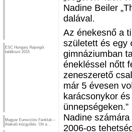
Nadine Beiler „T
dalával.
Az énekesnő a ti
született és egy 
ESC Hungary Rajongói
gimnáziumban ta
találkozó 2015
énekléssel nőtt f
zeneszerető csa
már 5 évesen vol
karácsonykor és 
ünnepségeken.”
Nadine számára 
Magyar Eurovíziós Fanklub –
Alakuló közgyűlés: Ott a
2006-os tehetsé
helyed!