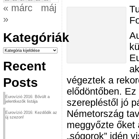
« márc
máj
Tu
»
Fo
Au
Kategóriák
kü
Kategóriák
Eu
Recent
ak
végeztek a rekor
Posts
elődöntőben. Ez 
Eurovízió 2016: Bővült a
szerepléstől jó 
jelentkezők listája
Németország tav
Eurovízió 2016: Kezdődik az
új szezon!
meggyőzte őket a
„sógorok” idén v