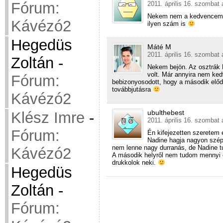
Fórum:
2011. április 16. szombat 
Nekem nem a kedvencem, d
Kávézó2
ilyen szám is
Hegedüs
Máté M
2011. április 16. szombat 
Zoltán
-
Nekem bejön. Az osztrák N
volt. Már annyira nem ked
Fórum:
bebizonyosodott, hogy a második előd
továbbjutásra
Kávézó2
ubulthebest
Klész Imre
-
2011. április 16. szombat 
Fórum:
Én kifejezetten szeretem
Nadine hagja nagyon szép,
nem lenne nagy durranás, de Nadine tud
Kávézó2
A második helyről nem tudom mennyi e
drukkolok neki.
Hegedüs
Zoltán
-
Fórum: