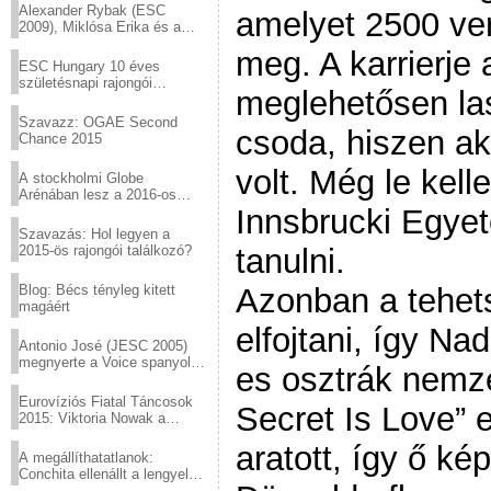
Alexander Rybak (ESC
amelyet 2500 ve
2009), Miklósa Erika és a
Virtuózok tehetségkutató
meg. A karrierje
sztárjai a Margitszigeten
ESC Hungary 10 éves
születésnapi rajongói
meglehetősen la
találkozó
Szavazz: OGAE Second
csoda, hiszen a
Chance 2015
volt. Még le kell
A stockholmi Globe
Arénában lesz a 2016-os
Eurovízió
Innsbrucki Egyet
Szavazás: Hol legyen a
2015-ös rajongói találkozó?
tanulni.
Blog: Bécs tényleg kitett
Azonban a tehet
magáért
elfojtani, így Na
Antonio José (JESC 2005)
megnyerte a Voice spanyol
es osztrák nemze
verzióját
Eurovíziós Fiatal Táncosok
Secret Is Love” 
2015: Viktoria Nowak a
győztes Lengyelországból
aratott, így ő kép
A megállíthatatlanok:
Conchita ellenállt a lengyel
konzervatív nyomásnak