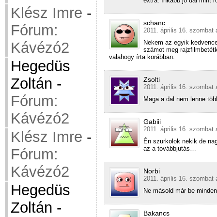
extra. Inkább jó dal mint
Klész Imre
-
schanc
Fórum:
2011. április 16. szombat 
Nekem az egyik kedvencem
Kávézó2
számot meg rajzfilmbetétk
valahogy írta korábban.
Hegedüs
Zoltán
-
Zsolti
2011. április 16. szombat 
Fórum:
Maga a dal nem lenne töb
Kávézó2
Gabiii
2011. április 16. szombat 
Klész Imre
-
Én szurkolok nekik de nag
az a továbbjutás…
Fórum:
Kávézó2
Norbi
2011. április 16. szombat 
Hegedüs
Ne másold már be mindenho
Zoltán
-
Bakancs