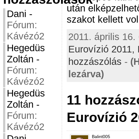
után elképzelhető
Dani
-
szakot kellett vo
Fórum:
Kávézó2
2011. április 16.
Hegedüs
Eurovízió 2011,
Zoltán
-
hozzászólás
-
(
Fórum:
lezárva)
Kávézó2
Hegedüs
11 hozzász
Zoltán
-
Eurovízió 2
Fórum:
Kávézó2
Dani
-
Balint005