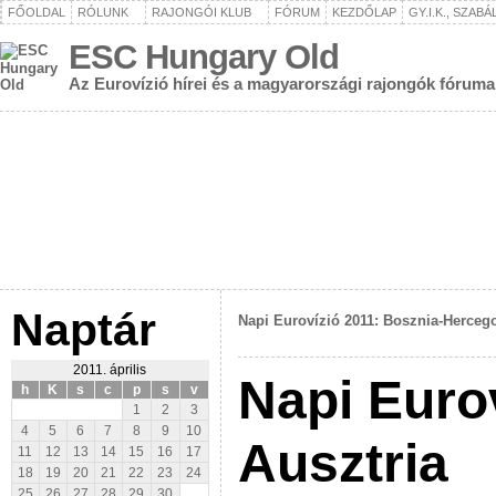
FŐOLDAL
RÓLUNK
RAJONGÓI KLUB
FÓRUM
KEZDŐLAP
GY.I.K., SZAB
ESC Hungary Old
Az Eurovízió hírei és a magyarországi rajongók fóruma
Naptár
Napi Eurovízió 2011: Bosznia-Herceg
2011. április
Napi Eurov
h
K
s
c
p
s
v
1
2
3
4
5
6
7
8
9
10
Ausztria
11
12
13
14
15
16
17
18
19
20
21
22
23
24
25
26
27
28
29
30