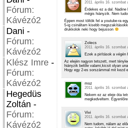
2011. április 16. szombat 
Fórum:
Érdekes ez a dal. Nadine 
mégis hiányzik. Nem tudo
Kávézó2
Éppen most töltök fel a youtube-ra egy
5-ig csináltam kisebb megszakításokk
Dani
-
drukkolok neki hogy bejusson
Fórum:
Zolecs
2011. április 16. szombat 
Kávézó2
Ezek a pirítások a végén
Klész Imre
-
Az elején nagyon tetszett, mert tényle
hiányzik belőle valami,kicsit olyan u
Fórum:
Hogy egy 2-es sorszámmal mit kezd e
Kávézó2
msz
2011. április 16. szombat 
Hegedüs
Nekem ez az eleje óta tets
megkedveltem. Egyenlőre 
Zoltán
-
Fórum:
Vivi
2011. április 16. szombat 
Kávézó2
Nem tudom, nálam az előd