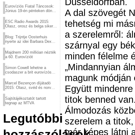
Düsseldorfban.
Eurovíziós Fiatal Táncosok:
A dal szövegét N
Június 19-én pénteken döntő
a sör fővárosából!
tehetség mi másr
ESC Radio Awards 2015:
Olasz, orosz és belga siker,
a svédek kimaradtak
a szerelemről: á
Blog: Trijntje Oosterhuis
nyerte az idei Barbara Dex
szárnyal egy bék
díjat
Majdnem 200 millióan nézték
minden félelme 
a 60. Eurovíziót
„Mindannyian ál
Simon Cowell lehetne a
csodaszer a brit eurovízós
magunk módján e
kudarcok ellen
Marcel Bezençon díjátadó
Együtt mindenre
2015: Olasz, svéd és norvég
győzelem
titok benned van
Sajtótájékoztatót tartott
tegnap az MTVA
Álmodozás közbe
Legutóbbi
szerelem a titok
már képes látni 
hozzászólások