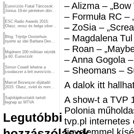
– Alizma – „Bow
Eurovíziós Fiatal Táncosok:
Június 19-én pénteken döntő
– Formuła RC – „
a sör fővárosából!
ESC Radio Awards 2015:
– ZoSia – „Scre
Olasz, orosz és belga siker,
a svédek kimaradtak
– Magdalena Tul
Blog: Trijntje Oosterhuis
nyerte az idei Barbara Dex
díjat
– Roan – „Maybe
Majdnem 200 millióan nézték
a 60. Eurovíziót
– Anna Gogola – „
Simon Cowell lehetne a
– Sheomans – Su
csodaszer a brit eurovízós
kudarcok ellen
A dalok itt hallha
Marcel Bezençon díjátadó
2015: Olasz, svéd és norvég
győzelem
A show-t a TVP 1
Sajtótájékoztatót tartott
tegnap az MTVA
Polonia műholdas
Legutóbbi
tvp.pl internetes
hozzászólások
figyelemmel kísér