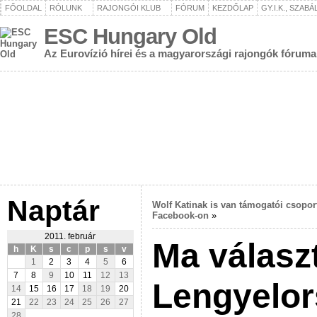
FŐOLDAL
RÓLUNK
RAJONGÓI KLUB
FÓRUM
KEZDŐLAP
GY.I.K., SZAB
ESC Hungary Old
Az Eurovízió hírei és a magyarországi rajongók fóruma
Naptár
Wolf Katinak is van támogatói csoport
Facebook-on
»
2011. február
Ma válasz
h
K
s
c
p
s
v
1
2
3
4
5
6
7
8
9
10
11
12
13
Lengyelor
14
15
16
17
18
19
20
21
22
23
24
25
26
27
28