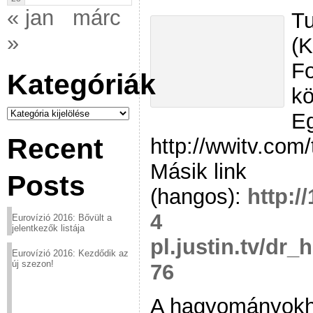
« jan
márc
Tu
»
(K
Fo
Kategóriák
kö
Kategóriák
Eg
Recent
http://wwitv.com
Másik link
Posts
(hangos):
http:/
4
Eurovízió 2016: Bővült a
jelentkezők listája
pl.justin.tv/dr
Eurovízió 2016: Kezdődik az
új szezon!
76
A hagyományokh