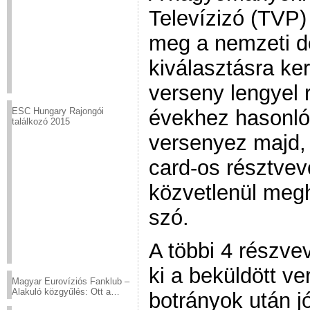
Televízizó (TVP)
meg a nemzeti d
kiválasztásra ker
verseny lengyel 
évekhez hasonlóa
ESC Hungary Rajongói
találkozó 2015
versenyez majd, 
card-os résztvev
közvetlenül megh
szó.
A többi 4 részvev
ki a beküldött ve
Magyar Eurovíziós Fanklub –
Alakuló közgyűlés: Ott a
botrányok után j
helyed!