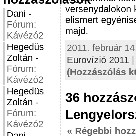
versenydalokon k
Dani
-
elismert egyénis
Fórum:
majd.
Kávézó2
Hegedüs
2011. február 14
Zoltán
-
Eurovízió 2011
Fórum:
(Hozzászólás k
Kávézó2
Hegedüs
36 hozzász
Zoltán
-
Lengyelors
Fórum:
Kávézó2
« Régebbi hoz
Dani
-