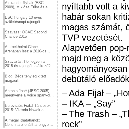
Alexander Rybak (ESC
nyíltabb volt a k
2009), Miklósa Erika és a
Virtuózok tehetségkutató
habár sokan kriti
sztárjai a Margitszigeten
ESC Hungary 10 éves
születésnapi rajongói
magas számát, ö
találkozó
Szavazz: OGAE Second
TVP vezetését.
Chance 2015
Alapvetően pop-r
A stockholmi Globe
Arénában lesz a 2016-os
Eurovízió
majd meg a közö
Szavazás: Hol legyen a
2015-ös rajongói találkozó?
hagyományosan e
Blog: Bécs tényleg kitett
debütáló előadók
magáért
– Ada Fijał – „Ho
Antonio José (JESC 2005)
megnyerte a Voice spanyol
verzióját
– IKA – „Say”
Eurovíziós Fiatal Táncosok
2015: Viktoria Nowak a
– The Trash – „T
győztes Lengyelországból
A megállíthatatlanok:
rock”
Conchita ellenállt a lengyel
konzervatív nyomásnak