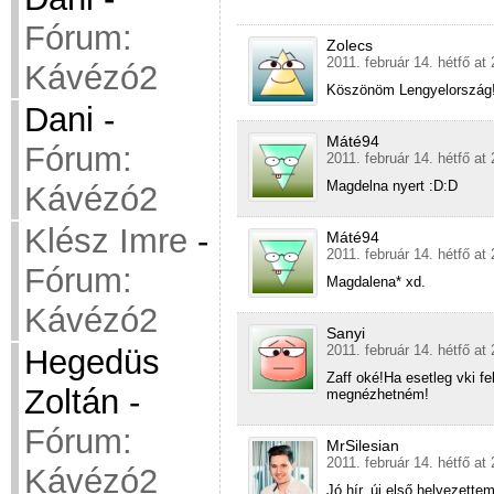
Fórum:
Zolecs
2011. február 14. hétfő at
Kávézó2
Köszönöm Lengyelország!!!
Dani
-
Máté94
Fórum:
2011. február 14. hétfő at
Magdelna nyert :D:D
Kávézó2
Klész Imre
-
Máté94
2011. február 14. hétfő at
Fórum:
Magdalena* xd.
Kávézó2
Sanyi
2011. február 14. hétfő at
Hegedüs
Zaff oké!Ha esetleg vki f
Zoltán
-
megnézhetném!
Fórum:
MrSilesian
2011. február 14. hétfő at
Kávézó2
Jó hír, új első helyezette