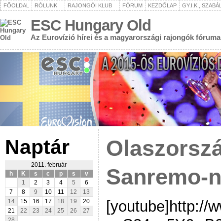
FŐOLDAL
RÓLUNK
RAJONGÓI KLUB
FÓRUM
KEZDŐLAP
GY.I.K., SZAB
ESC Hungary Old
Az Eurovízió hírei és a magyarországi rajongók fóruma
Naptár
Olaszorszá
2011. február
Sanremo-n 
h
K
s
c
p
s
v
1
2
3
4
5
6
7
8
9
10
11
12
13
[youtube]http:/
14
15
16
17
18
19
20
21
22
23
24
25
26
27
28