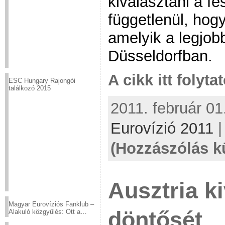
kiválasztani a f
függetlenül, hogy
amelyik a legjobb
Düsseldorfban.
A cikk itt folyta
ESC Hungary Rajongói
találkozó 2015
2011. február 01
Eurovízió 2011
(Hozzászólás k
Ausztria ki
Magyar Eurovíziós Fanklub –
döntősét
Alakuló közgyűlés: Ott a
helyed!