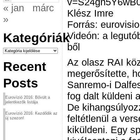
v=S24gn5Y6wB0[
« jan
márc
Klész Imre
»
Forrás: eurovisio
Videón: a legutób
Kategóriák
ből
Kategóriák
Az olasz RAI köz
Recent
megerősítette, 
Posts
Sanremo-i Dalfes
fog dalt küldeni 
Eurovízió 2016: Bővült a
jelentkezők listája
De kihangsúlyoz
Eurovízió 2016: Kezdődik az
feltétlenül a ver
új szezon!
kiküldeni. Egy sp