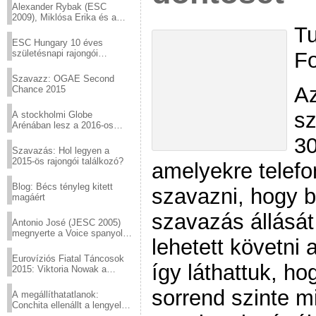
Alexander Rybak (ESC
2009), Miklósa Erika és a
Tu
Virtuózok tehetségkutató
sztárjai a Margitszigeten
ESC Hungary 10 éves
Fo
születésnapi rajongói
találkozó
Szavazz: OGAE Second
Az
Chance 2015
s
A stockholmi Globe
Arénában lesz a 2016-os
Eurovízió
30
Szavazás: Hol legyen a
2015-ös rajongói találkozó?
amelyekre telefo
Blog: Bécs tényleg kitett
szavazni, hogy 
magáért
szavazás állásá
Antonio José (JESC 2005)
megnyerte a Voice spanyol
lehetett követni 
verzióját
Eurovíziós Fiatal Táncosok
így láthattuk, ho
2015: Viktoria Nowak a
győztes Lengyelországból
sorrend szinte 
A megállíthatatlanok:
Conchita ellenállt a lengyel
konzervatív nyomásnak