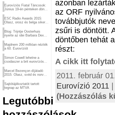
azonban lezártá
Eurovíziós Fiatal Táncosok:
Június 19-én pénteken döntő
az ORF nyilváno
a sör fővárosából!
ESC Radio Awards 2015:
továbbjutók neve
Olasz, orosz és belga siker,
a svédek kimaradtak
zsűri is döntött.
Blog: Trijntje Oosterhuis
nyerte az idei Barbara Dex
döntőben tehát a
díjat
Majdnem 200 millióan nézték
részt:
a 60. Eurovíziót
Simon Cowell lehetne a
A cikk itt folyta
csodaszer a brit eurovízós
kudarcok ellen
Marcel Bezençon díjátadó
2011. február 01
2015: Olasz, svéd és norvég
győzelem
Eurovízió 2011
Sajtótájékoztatót tartott
tegnap az MTVA
(Hozzászólás k
Legutóbbi
hozzászólások