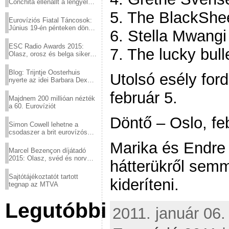
Conchita ellenállt a lengyel
konzervatív nyomásnak
5. The BlackShe
Eurovíziós Fiatal Táncosok:
Június 19-én pénteken döntő
6. Stella Mwang
a sör fővárosából!
ESC Radio Awards 2015:
7. The lucky bull
Olasz, orosz és belga siker,
a svédek kimaradtak
Blog: Trijntje Oosterhuis
Utolsó esély for
nyerte az idei Barbara Dex
díjat
február 5.
Majdnem 200 millióan nézték
a 60. Eurovíziót
Döntő – Oslo, fe
Simon Cowell lehetne a
csodaszer a brit eurovízós
kudarcok ellen
Marika és Endre 
Marcel Bezençon díjátadó
2015: Olasz, svéd és norvég
hátterükről semm
győzelem
Sajtótájékoztatót tartott
kideríteni.
tegnap az MTVA
Legutóbbi
2011. január 06.