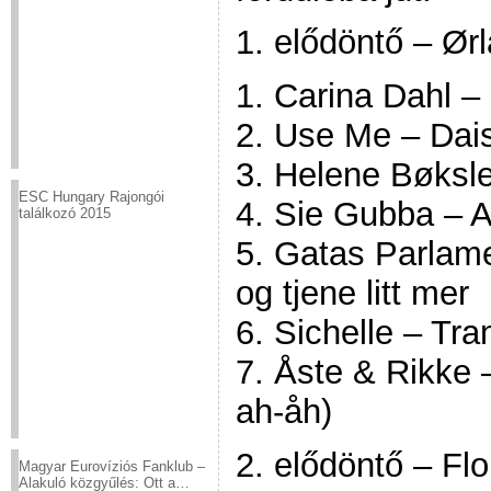
1. elődöntő – Ørl
1. Carina Dahl 
2. Use Me – Dai
3. Helene Bøksle
ESC Hungary Rajongói
4. Sie Gubba – Al
találkozó 2015
5. Gatas Parlame
og tjene litt mer
6. Sichelle – Tr
7. Åste & Rikke 
ah-åh)
2. elődöntő – Flo
Magyar Eurovíziós Fanklub –
Alakuló közgyűlés: Ott a