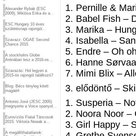
helyed!
1. Pernille & Mari
Alexander Rybak (ESC
2009), Miklósa Erika és a
2. Babel Fish –
Virtuózok tehetségkutató
sztárjai a Margitszigeten
ESC Hungary 10 éves
3. Marika – Hung
születésnapi rajongói
találkozó
4. Isabella – Sa
Szavazz: OGAE Second
Chance 2015
5. Endre – Oh oh
A stockholmi Globe
6. Hanne Sørvaag
Arénában lesz a 2016-os
Eurovízió
7. Mimi Blix – All
Szavazás: Hol legyen a
2015-ös rajongói találkozó?
3. elődöntő – Ski
Blog: Bécs tényleg kitett
magáért
1. Susperia – No
Antonio José (JESC 2005)
megnyerte a Voice spanyol
verzióját
2. Noora Noor – 
Eurovíziós Fiatal Táncosok
2015: Viktoria Nowak a
3. Girl Happy –
győztes Lengyelországból
A megállíthatatlanok:
4. Grethe Svens