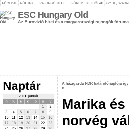
FŐOLDAL
RÓLUNK
RAJONGÓI KLUB
FÓRUM
KEZDŐLAP
GY.I.K., SZAB
ESC Hungary Old
Az Eurovízió hírei és a magyarországi rajongók fóruma
Naptár
A házigazda NDR határidőnaplója így
»
2011. január
Marika és
h
K
s
c
p
s
v
1
2
3
4
5
6
7
8
9
norvég vá
10
11
12
13
14
15
16
17
18
19
20
21
22
23
24
25
26
27
28
29
30