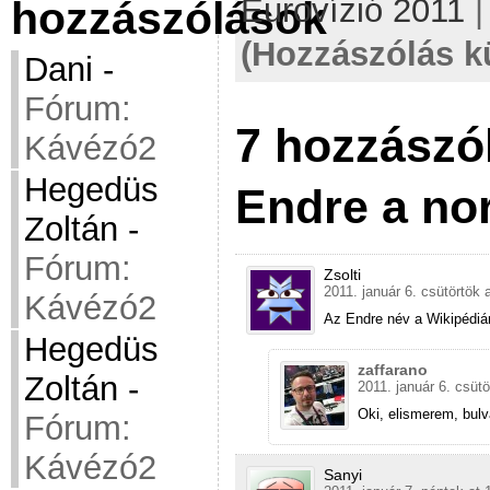
Eurovízió 2011
hozzászólások
(Hozzászólás k
Dani
-
Fórum:
7 hozzászó
Kávézó2
Hegedüs
Endre a no
Zoltán
-
Fórum:
Zsolti
2011. január 6. csütörtök 
Kávézó2
Az Endre név a Wikipédiá
Hegedüs
zaffarano
Zoltán
-
2011. január 6. csütö
Oki, elismerem, bulv
Fórum:
Kávézó2
Sanyi