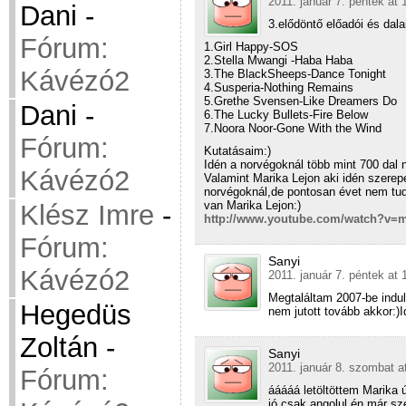
2011. január 7. péntek at 
Dani
-
3.elődöntő előadói és dalai
Fórum:
1.Girl Happy-SOS
2.Stella Mwangi -Haba Haba
Kávézó2
3.The BlackSheeps-Dance Tonight
4.Susperia-Nothing Remains
5.Grethe Svensen-Like Dreamers Do
Dani
-
6.The Lucky Bullets-Fire Below
7.Noora Noor-Gone With the Wind
Fórum:
Kutatásaim:)
Idén a norvégoknál több mint 700 dal 
Kávézó2
Valamint Marika Lejon aki idén szerepe
norvégoknál,de pontosan évet nem tud
van Marika Lejon:)
Klész Imre
-
http://www.youtube.com/watch?v=
Fórum:
Sanyi
Kávézó2
2011. január 7. péntek at 
Megtaláltam 2007-be indul
Hegedüs
nem jutott tovább akkor:)I
Zoltán
-
Sanyi
2011. január 8. szombat a
Fórum:
ááááá letöltöttem Marika
jó,csak angolul.én már sz