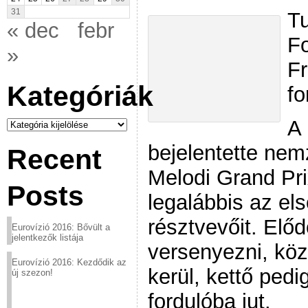
31
Tu
« dec
febr
Fo
»
Fr
Kategóriák
fo
Kategóriák
A 
bejelentette nem
Recent
Melodi Grand Pri
Posts
legalábbis az el
résztvevőit. Elő
Eurovízió 2016: Bővült a
jelentkezők listája
versenyezni, köz
Eurovízió 2016: Kezdődik az
kerül, kettő ped
új szezon!
fordulóba jut.