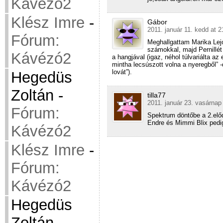
Kávézó2
Klész Imre
-
Gábor
2011. január 11. kedd at 2
Fórum:
Meghallgattam Marika Lej
számokkal, majd Pernillét 
Kávézó2
a hangjával (igaz, néhol túlvariálta az
mintha lecsúszott volna a nyeregből” -
lovát”).
Hegedüs
Zoltán
-
tilla77
2011. január 23. vasárnap
Fórum:
Spektrum döntőbe a 2.előd
Endre és Mimmi Blix pedig
Kávézó2
Klész Imre
-
Fórum:
Kávézó2
Hegedüs
Zoltán
-