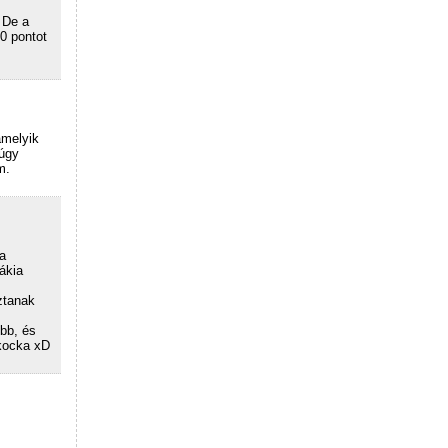
 De a
0 pontot
amelyik
múgy
m.
a
ákia
ztanak
bb, és
 kocka xD