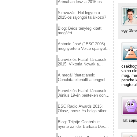
Arénában lesz a 2016-os
Eurovízió
Szavazás: Hol legyen a
2015-ös rajongói találkozó?
Blog: Bécs tényleg kitett
egy 19-e
magáért
Antonio José (JESC 2005)
megnyerte a Voice spanyol
verzióját
Eurovíziós Fiatal Táncosok
2015: Viktoria Nowak a
csakhogy
győztes Lengyelországból
volna ol
A megállíthatatlanok:
meg, mer
Conchita ellenállt a lengyel
penzbe k
konzervatív nyomásnak
megterul
Eurovíziós Fiatal Táncosok:
Június 19-én pénteken döntő
a sör fővárosából!
ESC Radio Awards 2015:
Olasz, orosz és belga siker,
a svédek kimaradtak
Hát sajn
Blog: Trijntje Oosterhuis
nyerte az idei Barbara Dex
díjat