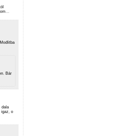
tól
nálom…
s
 Modlitba
en. Bár
 dala
 igaz, o