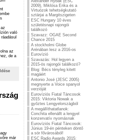
com
Alexander Rybak (ESC
2009), Miklósa Erika és a
nt
Virtuózok tehetségkutató
lembe
sztárjai a Margitszigeten
n
ESC Hungary 10 éves
születésnapi rajongói
 az
találkozó
ízión való
Szavazz: OGAE Second
 ráadásul
Chance 2015
A stockholmi Globe
Arénában lesz a 2016-os
volna az
Eurovízió
hez, de a
Szavazás: Hol legyen a
2015-ös rajongói találkozó?
Blog: Bécs tényleg kitett
ldése
magáért
Antonio José (JESC 2005)
megnyerte a Voice spanyol
verzióját
ország
Eurovíziós Fiatal Táncosok
2015: Viktoria Nowak a
győztes Lengyelországból
A megállíthatatlanok:
Conchita ellenállt a lengyel
konzervatív nyomásnak
Eurovíziós Fiatal Táncosok:
Június 19-én pénteken döntő
a sör fővárosából!
nagy
övőre már
ESC Radio Awards 2015: