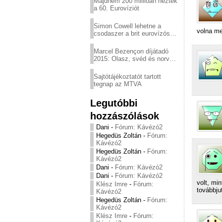
Majdnem 200 millióan nézték
a 60. Eurovíziót
Simon Cowell lehetne a
volna me
csodaszer a brit eurovízós
kudarcok ellen
Marcel Bezençon díjátadó
2015: Olasz, svéd és norvég
győzelem
Sajtótájékoztatót tartott
tegnap az MTVA
Legutóbbi
hozzászólások
Dani
-
Fórum: Kávézó2
Hegedüs Zoltán
-
Fórum:
Kávézó2
Hegedüs Zoltán
-
Fórum:
Kávézó2
Dani
-
Fórum: Kávézó2
Dani
-
Fórum: Kávézó2
volt, mi
Klész Imre
-
Fórum:
továbbju
Kávézó2
Hegedüs Zoltán
-
Fórum:
Kávézó2
Klész Imre
-
Fórum: