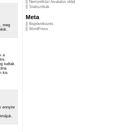
Nemzetközi hivatalos oldal
Statisztikák
Meta
Bejelentkezés
s, meg
WordPress
ekik.
k a
tni,
eg tudtak
olna
m kis
k ennyire
émájuk.