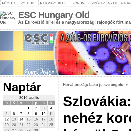
FŐOLDAL
RÓLUNK
RAJONGÓI KLUB
FÓRUM
KEZDŐLAP
GY.I.K., SZAB
ESC Hungary Old
Az Eurovízió hírei és a magyarországi rajongók fóruma
Naptár
Horvátország: Lako je sve angolul
»
Szlovákia:
2010. április
h
K
s
c
p
s
v
1
2
3
4
nehéz kor
5
6
7
8
9
10
11
12
13
14
15
16
17
18
19
20
21
22
23
24
25
26
27
28
29
30