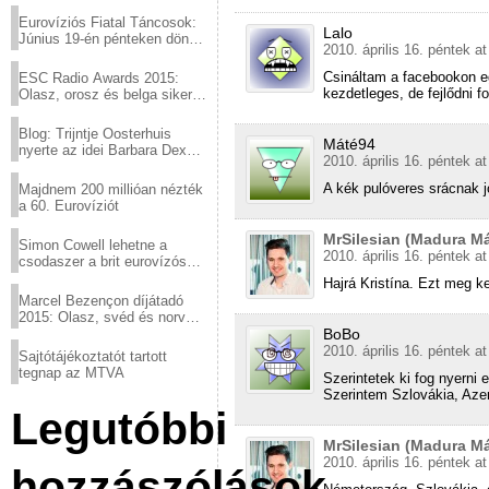
Eurovíziós Fiatal Táncosok:
Lalo
Június 19-én pénteken döntő
2010. április 16. péntek a
a sör fővárosából!
Csináltam a facebookon e
ESC Radio Awards 2015:
kezdetleges, de fejlődni f
Olasz, orosz és belga siker,
a svédek kimaradtak
Blog: Trijntje Oosterhuis
Máté94
nyerte az idei Barbara Dex
2010. április 16. péntek a
díjat
A kék pulóveres srácnak 
Majdnem 200 millióan nézték
a 60. Eurovíziót
MrSilesian (Madura Má
Simon Cowell lehetne a
2010. április 16. péntek a
csodaszer a brit eurovízós
kudarcok ellen
Hajrá Kristína. Ezt meg ke
Marcel Bezençon díjátadó
2015: Olasz, svéd és norvég
győzelem
BoBo
2010. április 16. péntek a
Sajtótájékoztatót tartott
tegnap az MTVA
Szerintetek ki fog nyern
Szerintem Szlovákia, Aze
Legutóbbi
MrSilesian (Madura Má
2010. április 16. péntek a
hozzászólások