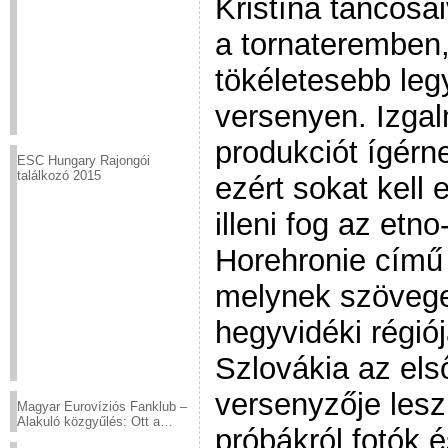
Kristína táncosai
a tornateremben
tökéletesebb leg
versenyen. Izga
produkciót ígérn
ESC Hungary Rajongói
találkozó 2015
ezért sokat kell 
illeni fog az etn
Horehronie című
melynek szöveg
hegyvidéki régió
Szlovákia az els
versenyzője lesz
Magyar Eurovíziós Fanklub –
Alakuló közgyűlés: Ott a
próbákról fotók 
helyed!