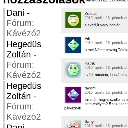
Németország, Szlovákia, e
Dani
-
Zolecs
2010. április 16. péntek a
Fórum:
a svéd,ír vagy horvát.
Kávézó2
Vili
Hegedüs
2010. április 16. péntek a
Izrael,Németország,Török
Zoltán
-
Fórum:
Patrik
2010. április 16. péntek a
Kávézó2
svéd, románia, horvátors
Hegedüs
tacom
2010. április 16. péntek a
Zoltán
-
Én már megint széllel sz
Fórum:
nem esélyes? Ezek szerint
pályáznak.
Kávézó2
Sanyi
Dani
-
2010. április 16. péntek a