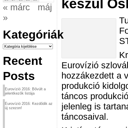
készül Os
« márc
máj
»
Tu
Fo
Kategóriák
S
Kategóriák
Kr
Recent
Eurovízió szlová
Posts
hozzákezdett a 
produkció kidol
Eurovízió 2016: Bővült a
táncos produkció
jelentkezők listája
jelenleg is tarta
Eurovízió 2016: Kezdődik az
új szezon!
táncosaival.