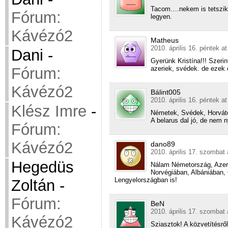
Tacom….nekem is tetszik 
Fórum:
legyen.
Kávézó2
Matheus
2010. április 16. péntek a
Dani
-
Gyerünk Kristína!!! Szer
Fórum:
azeriek, svédek. de ezek
Kávézó2
Bálint005
2010. április 16. péntek a
Klész Imre
-
Németek, Svédek, Horvát
A belarus dal jó, de nem 
Fórum:
Kávézó2
dano89
2010. április 17. szombat 
Hegedüs
Nálam Németország, Azerb
Norvégiában, Albániában
Lengyelországban is!
Zoltán
-
Fórum:
BeN
2010. április 17. szombat 
Kávézó2
Sziasztok! A közvetítésrő