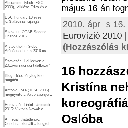
Alexander Rybak (ESC
május 16-án fogn
2009), Miklósa Erika és a
Virtuózok tehetségkutató
sztárjai a Margitszigeten
ESC Hungary 10 éves
2010. április 16.
születésnapi rajongói
találkozó
Szavazz: OGAE Second
Eurovízió 2010
Chance 2015
(Hozzászólás k
A stockholmi Globe
Arénában lesz a 2016-os
Eurovízió
Szavazás: Hol legyen a
2015-ös rajongói találkozó?
16 hozzász
Blog: Bécs tényleg kitett
magáért
Kristína ne
Antonio José (JESC 2005)
megnyerte a Voice spanyol
koreográfiá
verzióját
Eurovíziós Fiatal Táncosok
2015: Viktoria Nowak a
győztes Lengyelországból
Oslóba
A megállíthatatlanok:
Conchita ellenállt a lengyel
konzervatív nyomásnak