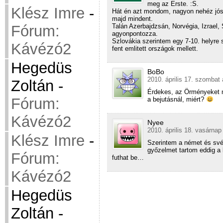
meg az Erste. :S.
Klész Imre
-
Hát én azt mondom, nagyon nehéz jóso
majd mindent.
Fórum:
Talán Azerbajdzsán, Norvégia, Izrael,
agyonpontozza.
Szlovákia szerintem egy 7-10. helyre
Kávézó2
fent emlitett országok mellett.
Hegedüs
BoBo
2010. április 17. szombat 
Zoltán
-
Érdekes, az Örményeket m
Fórum:
a bejutásnál, miért?
Kávézó2
Nyee
2010. április 18. vasárnap
Klész Imre
-
Szerintem a német és své
győzelmet tartom eddig a 
Fórum:
futhat be…
Kávézó2
Hegedüs
Zoltán
-