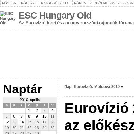
FŐOLDAL
RÓLUNK
RAJONGÓI KLUB
FÓRUM
KEZDŐLAP
GY.I.K., SZAB
ESC Hungary Old
Az Eurovízió hírei és a magyarországi rajongók fóruma
Naptár
Napi Eurovízió: Moldova 2010
»
2010. április
Eurovízió
h
K
s
c
p
s
v
1
2
3
4
5
6
7
8
9
10
11
az előkész
12
13
14
15
16
17
18
19
20
21
22
23
24
25
26
27
28
29
30