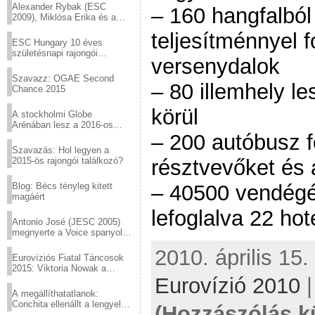
Alexander Rybak (ESC
– 160 hangfalból
2009), Miklósa Erika és a
Virtuózok tehetségkutató
teljesítménnyel 
sztárjai a Margitszigeten
ESC Hungary 10 éves
születésnapi rajongói
versenydalok
találkozó
Szavazz: OGAE Second
– 80 illemhely l
Chance 2015
körül
A stockholmi Globe
Arénában lesz a 2016-os
Eurovízió
– 200 autóbusz fo
Szavazás: Hol legyen a
2015-ös rajongói találkozó?
résztvevőket és
Blog: Bécs tényleg kitett
– 40500 vendégé
magáért
lefoglalva 22 hot
Antonio José (JESC 2005)
megnyerte a Voice spanyol
verzióját
2010. április 15.
Eurovíziós Fiatal Táncosok
2015: Viktoria Nowak a
győztes Lengyelországból
Eurovízió 2010
A megállíthatatlanok:
Conchita ellenállt a lengyel
(Hozzászólás k
konzervatív nyomásnak