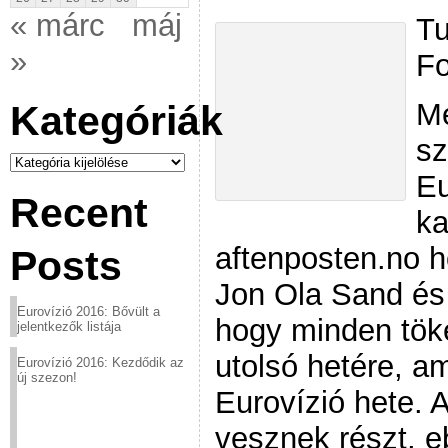
« márc
máj
Tu
»
Fo
Me
Kategóriák
sz
Kategóriák
Eu
Recent
ka
aftenposten.no h
Posts
Jon Ola Sand és 
Eurovízió 2016: Bővült a
hogy minden tök
jelentkezők listája
utolsó hetére, a
Eurovízió 2016: Kezdődik az
új szezon!
Eurovízió hete.
vesznek részt, 