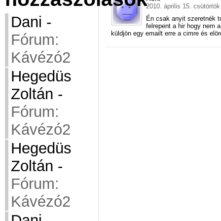
2010. április 15. csütörtök
Dani
-
Én csak anyit szeretnék 
felrepent a hir hogy nem a
küldjön egy emailt erre a cimre és elö
Fórum:
Kávézó2
Hegedüs
Zoltán
-
Fórum:
Kávézó2
Hegedüs
Zoltán
-
Fórum:
Kávézó2
Dani
-