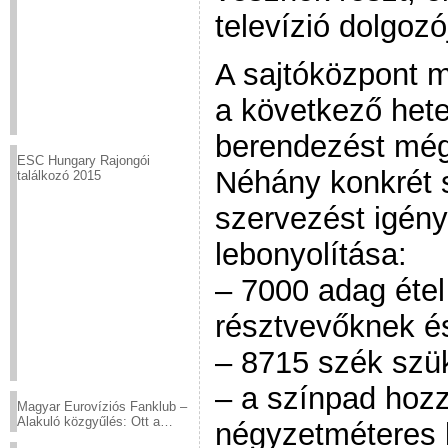
televízió dolgozó
A sajtóközpont 
a következő het
berendezést még f
ESC Hungary Rajongói
Néhány konkrét 
találkozó 2015
szervezést igény
lebonyolítása:
– 7000 adag étel
résztvevőknek é
– 8715 szék szü
– a színpad hoz
Magyar Eurovíziós Fanklub –
Alakuló közgyűlés: Ott a
négyzetméteres 
helyed!