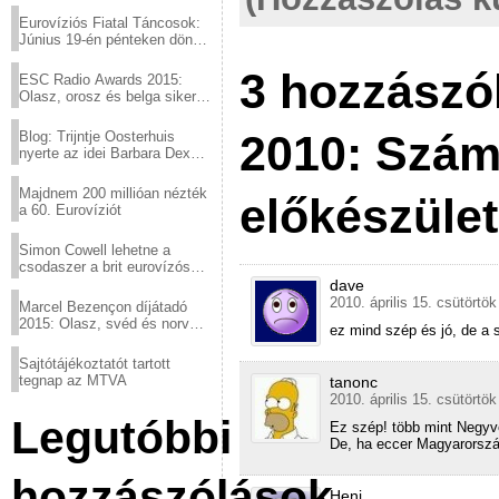
Eurovíziós Fiatal Táncosok:
Június 19-én pénteken döntő
a sör fővárosából!
3 hozzászó
ESC Radio Awards 2015:
Olasz, orosz és belga siker,
a svédek kimaradtak
2010: Szám
Blog: Trijntje Oosterhuis
nyerte az idei Barbara Dex
díjat
Majdnem 200 millióan nézték
előkészület
a 60. Eurovíziót
Simon Cowell lehetne a
csodaszer a brit eurovízós
kudarcok ellen
dave
2010. április 15. csütörtök
Marcel Bezençon díjátadó
2015: Olasz, svéd és norvég
ez mind szép és jó, de a 
győzelem
Sajtótájékoztatót tartott
tegnap az MTVA
tanonc
2010. április 15. csütörtök
Legutóbbi
Ez szép! több mint Negyv
De, ha eccer Magyarország
hozzászólások
Heni