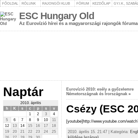
FŐOLDAL
RÓLUNK
RAJONGÓI KLUB
FÓRUM
KEZDŐLAP
GY.I.K., SZAB
ESC Hungary Old
Az Eurovízió hírei és a magyarországi rajongók fóruma
Naptár
Eurovízió 2010: esély a győzelemre
Németországnak és Írországnak
»
2010. április
Csézy (ESC 2
h
K
s
c
p
s
v
1
2
3
4
5
6
7
8
9
10
11
[youtube]http://www.youtube.com/watc
12
13
14
15
16
17
18
2010. április 15. 21:47 | Kategória:
Engl
19
20
21
22
23
24
25
küldése lezárva)
26
27
28
29
30