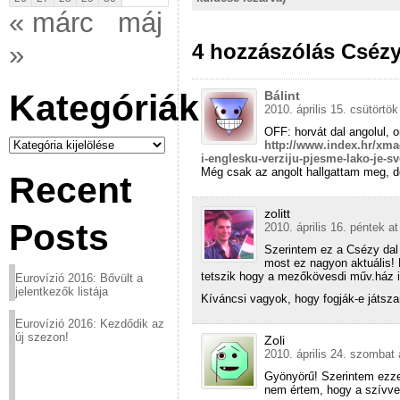
« márc
máj
4 hozzászólás Cséz
»
Kategóriák
Bálint
2010. április 15. csütörtök
OFF: horvát dal angolul, o
Kategóriák
http://www.index.hr/xma
i-englesku-verziju-pjesme-lako-je-s
Még csak az angolt hallgattam meg, 
Recent
zolitt
Posts
2010. április 16. péntek a
Szerintem ez a Csézy dal 
most ez nagyon aktuális! 
tetszik hogy a mezőkövesdi műv.ház 
Eurovízió 2016: Bővült a
jelentkezők listája
Kíváncsi vagyok, hogy fogják-e játsza
Eurovízió 2016: Kezdődik az
új szezon!
Zoli
2010. április 24. szombat 
Gyönyörű! Szerintem ezzel
nem értem, hogy a szívve