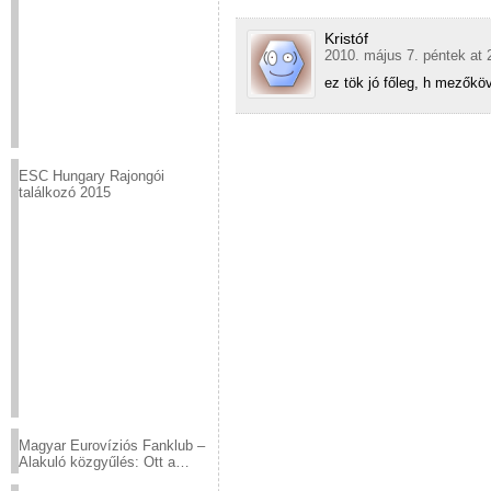
Kristóf
2010. május 7. péntek at 
ez tök jó főleg, h mezőkö
ESC Hungary Rajongói
találkozó 2015
Magyar Eurovíziós Fanklub –
Alakuló közgyűlés: Ott a
helyed!