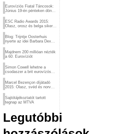
Eurovíziós Fiatal Táncosok:
Június 19-én pénteken döntő
a sör fővárosából!
ESC Radio Awards 2015:
Olasz, orosz és belga siker,
a svédek kimaradtak
Blog: Trijntje Oosterhuis
nyerte az idei Barbara Dex
díjat
Majdnem 200 millióan nézték
a 60. Eurovíziót
Simon Cowell lehetne a
csodaszer a brit eurovízós
kudarcok ellen
Marcel Bezençon díjátadó
2015: Olasz, svéd és norvég
győzelem
Sajtótájékoztatót tartott
tegnap az MTVA
Legutóbbi
hozzászólások