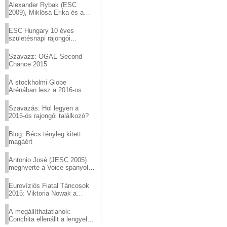
Alexander Rybak (ESC
2009), Miklósa Erika és a
Virtuózok tehetségkutató
sztárjai a Margitszigeten
ESC Hungary 10 éves
születésnapi rajongói
találkozó
Szavazz: OGAE Second
Chance 2015
A stockholmi Globe
Arénában lesz a 2016-os
Eurovízió
Szavazás: Hol legyen a
2015-ös rajongói találkozó?
Blog: Bécs tényleg kitett
magáért
Antonio José (JESC 2005)
megnyerte a Voice spanyol
verzióját
Eurovíziós Fiatal Táncosok
2015: Viktoria Nowak a
győztes Lengyelországból
A megállíthatatlanok:
Conchita ellenállt a lengyel
konzervatív nyomásnak