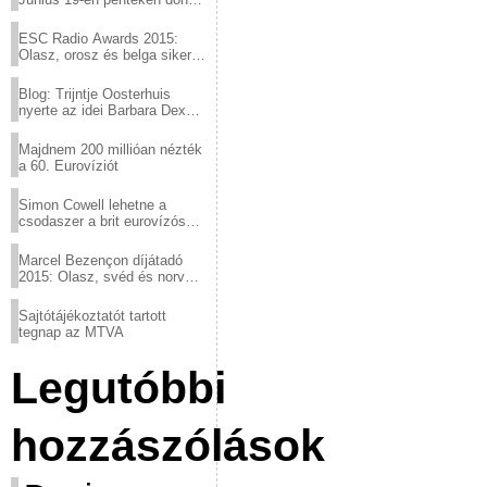
a sör fővárosából!
ESC Radio Awards 2015:
Olasz, orosz és belga siker,
a svédek kimaradtak
Blog: Trijntje Oosterhuis
nyerte az idei Barbara Dex
díjat
Majdnem 200 millióan nézték
a 60. Eurovíziót
Simon Cowell lehetne a
csodaszer a brit eurovízós
kudarcok ellen
Marcel Bezençon díjátadó
2015: Olasz, svéd és norvég
győzelem
Sajtótájékoztatót tartott
tegnap az MTVA
Legutóbbi
hozzászólások