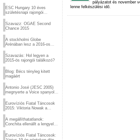
Virtuózok tehetségkutató
pályázatot és november v
sztárjai a Margitszigeten
lenne felkészülési idő.
ESC Hungary 10 éves
születésnapi rajongói
találkozó
Szavazz: OGAE Second
Chance 2015
A stockholmi Globe
Arénában lesz a 2016-os
Eurovízió
Szavazás: Hol legyen a
2015-ös rajongói találkozó?
Blog: Bécs tényleg kitett
magáért
Antonio José (JESC 2005)
megnyerte a Voice spanyol
verzióját
Eurovíziós Fiatal Táncosok
2015: Viktoria Nowak a
győztes Lengyelországból
A megállíthatatlanok:
Conchita ellenállt a lengyel
konzervatív nyomásnak
Eurovíziós Fiatal Táncosok:
Június 19-én pénteken döntő