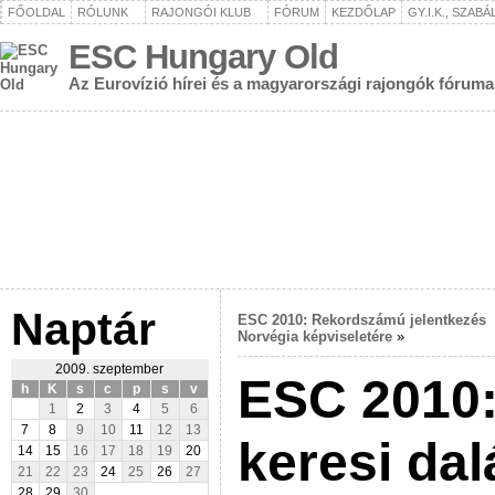
FŐOLDAL
RÓLUNK
RAJONGÓI KLUB
FÓRUM
KEZDŐLAP
GY.I.K., SZAB
ESC Hungary Old
Az Eurovízió hírei és a magyarországi rajongók fóruma
Naptár
ESC 2010: Rekordszámú jelentkezés
Norvégia képviseletére
»
2009. szeptember
ESC 2010: 
h
K
s
c
p
s
v
1
2
3
4
5
6
7
8
9
10
11
12
13
keresi dal
14
15
16
17
18
19
20
21
22
23
24
25
26
27
28
29
30