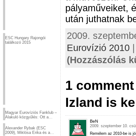
pályaműveiket, é
után juthatnak b
2009. szeptember
ESC Hungary Rajongói
találkozó 2015
Eurovízió 2010
(Hozzászólás k
1 comment 
Izland is ke
Magyar Eurovíziós Fanklub –
Alakuló közgyűlés: Ott a
BeN
helyed!
2009. szeptember 10. csüt
Alexander Rybak (ESC
2009), Miklósa Erika és a
Remélem az 2010-be is jók