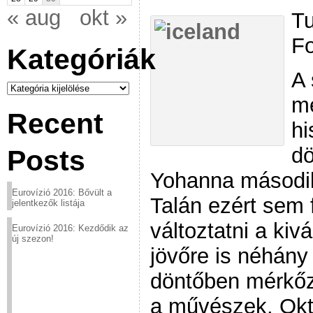
« aug
okt »
Tu
Fo
Kategóriák
A 
Kategóriák
me
Recent
hi
dö
Posts
Yohanna második
Eurovízió 2016: Bővült a
Talán ezért sem 
jelentkezők listája
változtatni a ki
Eurovízió 2016: Kezdődik az
új szezon!
jövőre is néhány
döntőben mérkő
a művészek. Októ