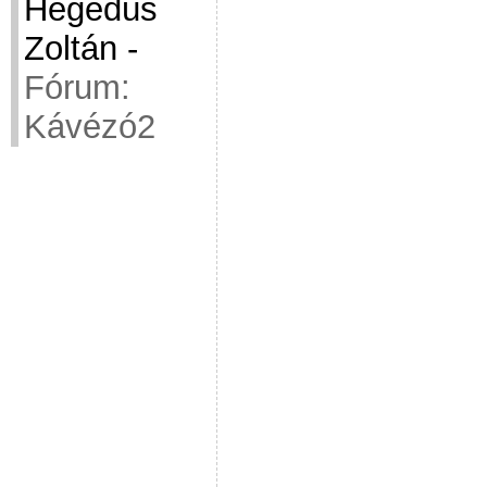
Hegedüs
Zoltán
-
Fórum:
Kávézó2