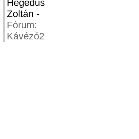
Hegedüs
Zoltán
-
Fórum:
Kávézó2