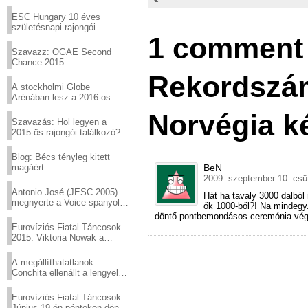
Virtuózok tehetségkutató
sztárjai a Margitszigeten
ESC Hungary 10 éves
születésnapi rajongói
1 comment 
találkozó
Szavazz: OGAE Second
Chance 2015
Rekordszám
A stockholmi Globe
Arénában lesz a 2016-os
Eurovízió
Norvégia k
Szavazás: Hol legyen a
2015-ös rajongói találkozó?
Blog: Bécs tényleg kitett
magáért
BeN
2009. szeptember 10. csüt
Antonio José (JESC 2005)
Hát ha tavaly 3000 dalból
megnyerte a Voice spanyol
ők 1000-ből?! Na mindegy.
verzióját
döntő pontbemondásos ceremónia végé
Eurovíziós Fiatal Táncosok
2015: Viktoria Nowak a
győztes Lengyelországból
A megállíthatatlanok:
Conchita ellenállt a lengyel
konzervatív nyomásnak
Eurovíziós Fiatal Táncosok:
Június 19-én pénteken döntő