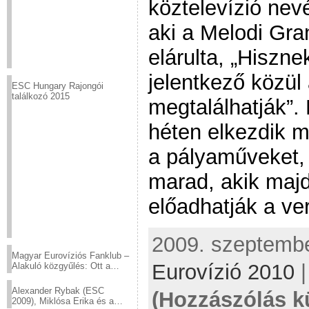
köztelevízió ne
aki a Melodi Gra
elárulta, „Hiszn
jelentkező közül
ESC Hungary Rajongói
találkozó 2015
megtalálhatják”
héten elkezdik m
a pályaműveket,
marad, akik maj
előadhatják a ve
2009. szeptember
Magyar Eurovíziós Fanklub –
Eurovízió 2010
Alakuló közgyűlés: Ott a
helyed!
Alexander Rybak (ESC
(Hozzászólás k
2009), Miklósa Erika és a