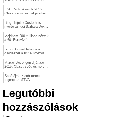
a sör fővárosából!
ESC Radio Awards 2015:
Olasz, orosz és belga siker,
a svédek kimaradtak
Blog: Trijntje Oosterhuis
nyerte az idei Barbara Dex
díjat
Majdnem 200 millióan nézték
a 60. Eurovíziót
Simon Cowell lehetne a
csodaszer a brit eurovízós
kudarcok ellen
Marcel Bezençon díjátadó
2015: Olasz, svéd és norvég
győzelem
Sajtótájékoztatót tartott
tegnap az MTVA
Legutóbbi
hozzászólások