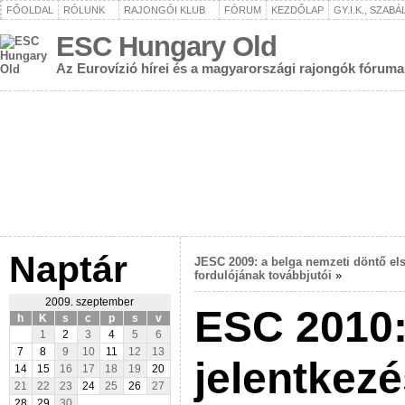
FŐOLDAL
RÓLUNK
RAJONGÓI KLUB
FÓRUM
KEZDŐLAP
GY.I.K., SZAB
ESC Hungary Old
Az Eurovízió hírei és a magyarországi rajongók fóruma
Naptár
JESC 2009: a belga nemzeti döntő el
fordulójának továbbjutói
»
2009. szeptember
ESC 2010
h
K
s
c
p
s
v
1
2
3
4
5
6
7
8
9
10
11
12
13
jelentkez
14
15
16
17
18
19
20
21
22
23
24
25
26
27
28
29
30