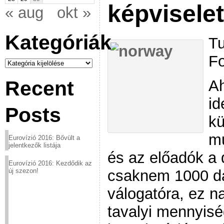
képvisele
« aug
okt »
Kategóriák
Tu
Fo
Kategóriák
Ah
Recent
id
Posts
kü
mu
Eurovízió 2016: Bővült a
jelentkezők listája
és az előadók a d
Eurovízió 2016: Kezdődik az
csaknem 1000 dal
új szezon!
válogatóra, ez n
tavalyi mennyis