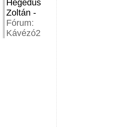
Hegedüs
Zoltán
-
Fórum:
Kávézó2