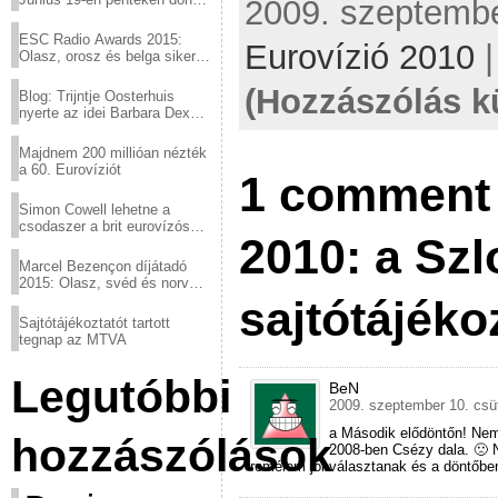
2009. szeptember
a sör fővárosából!
ESC Radio Awards 2015:
Eurovízió 2010
Olasz, orosz és belga siker,
a svédek kimaradtak
(Hozzászólás k
Blog: Trijntje Oosterhuis
nyerte az idei Barbara Dex
díjat
Majdnem 200 millióan nézték
a 60. Eurovíziót
1 comment 
Simon Cowell lehetne a
csodaszer a brit eurovízós
2010: a Szl
kudarcok ellen
Marcel Bezençon díjátadó
2015: Olasz, svéd és norvég
győzelem
sajtótájéko
Sajtótájékoztatót tartott
tegnap az MTVA
Legutóbbi
BeN
2009. szeptember 10. csüt
a Második elődöntőn! Nem v
hozzászólások
2008-ben Csézy dala. 🙁 N
remélem jól választanak és a döntőbe