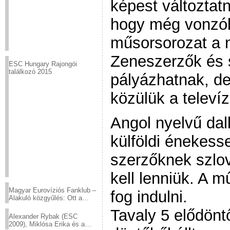
képest változtat
hogy még vonzób
műsorsorozat a 
Zeneszerzők és s
ESC Hungary Rajongói
találkozó 2015
pályázhatnak, de
közülük a televí
Angol nyelvű dall
külföldi énekesse
szerzőknek szlo
kell lenniük. A 
Magyar Eurovíziós Fanklub –
fog indulni.
Alakuló közgyűlés: Ott a
helyed!
Tavaly 5 elődönt
Alexander Rybak (ESC
2009), Miklósa Erika és a