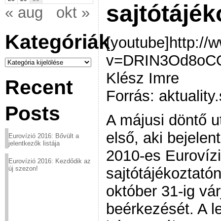
sajtótájék
« aug
okt »
Kategóriák
[youtube]http:/
v=DRIN3Od8oCQ[
Kategóriák
Klész Imre
Recent
Forrás: aktualit
Posts
A májusi döntő u
első, aki bejelen
Eurovízió 2016: Bővült a
jelentkezők listája
2010-es Eurovízi
Eurovízió 2016: Kezdődik az
sajtótájékoztatón
új szezon!
október 31-ig vá
beérkezését. A l