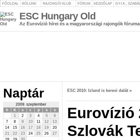
FŐOLDAL
RÓLUNK
RAJONGÓI KLUB
FÓRUM
KEZDŐLAP
GY.I.K., SZAB
ESC Hungary Old
Az Eurovízió hírei és a magyarországi rajongók fóruma
Naptár
ESC 2010: Izland is keresi dalát
»
2009. szeptember
Eurovízió 
h
K
s
c
p
s
v
1
2
3
4
5
6
7
8
9
10
11
12
13
Szlovák Te
14
15
16
17
18
19
20
21
22
23
24
25
26
27
28
29
30