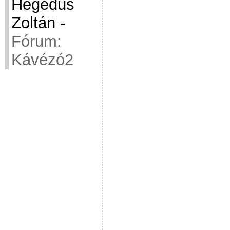
Hegedüs
Zoltán
-
Fórum:
Kávézó2