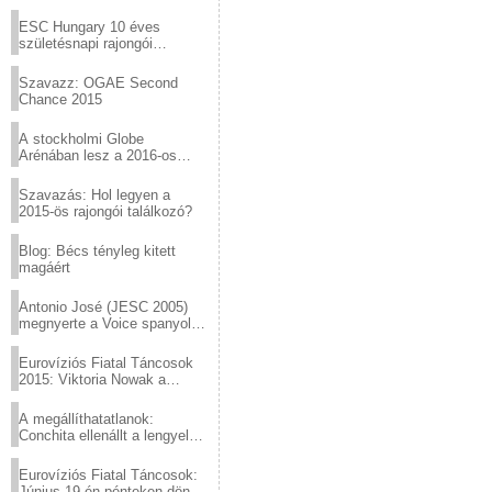
Virtuózok tehetségkutató
sztárjai a Margitszigeten
ESC Hungary 10 éves
születésnapi rajongói
találkozó
Szavazz: OGAE Second
Chance 2015
A stockholmi Globe
Arénában lesz a 2016-os
Eurovízió
Szavazás: Hol legyen a
2015-ös rajongói találkozó?
Blog: Bécs tényleg kitett
magáért
Antonio José (JESC 2005)
megnyerte a Voice spanyol
verzióját
Eurovíziós Fiatal Táncosok
2015: Viktoria Nowak a
győztes Lengyelországból
A megállíthatatlanok:
Conchita ellenállt a lengyel
konzervatív nyomásnak
Eurovíziós Fiatal Táncosok:
Június 19-én pénteken döntő