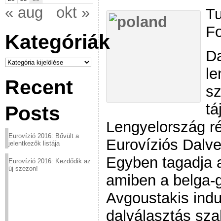
« aug
okt »
Tu
Fo
Kategóriák
Da
Kategóriák
le
Recent
sz
tá
Posts
Lengyelország ré
Eurovízió 2016: Bővült a
Eurovíziós Dalv
jelentkezők listája
Egyben tagadja a
Eurovízió 2016: Kezdődik az
új szezon!
amiben a belga-
Avgoustakis indu
dalválasztás sza