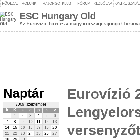
FŐOLDAL
RÓLUNK
RAJONGÓI KLUB
FÓRUM
KEZDŐLAP
GY.I.K., SZAB
ESC Hungary Old
Az Eurovízió hírei és a magyarországi rajongók fóruma
Naptár
Eurovízió 
2009. szeptember
Lengyelors
h
K
s
c
p
s
v
1
2
3
4
5
6
7
8
9
10
11
12
13
versenyző
14
15
16
17
18
19
20
21
22
23
24
25
26
27
28
29
30