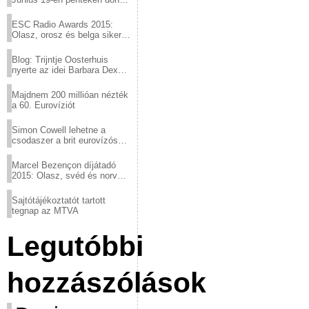
a sör fővárosából!
ESC Radio Awards 2015:
Olasz, orosz és belga siker,
a svédek kimaradtak
Blog: Trijntje Oosterhuis
nyerte az idei Barbara Dex
díjat
Majdnem 200 millióan nézték
a 60. Eurovíziót
Simon Cowell lehetne a
csodaszer a brit eurovízós
kudarcok ellen
Marcel Bezençon díjátadó
2015: Olasz, svéd és norvég
győzelem
Sajtótájékoztatót tartott
tegnap az MTVA
Legutóbbi
hozzászólások