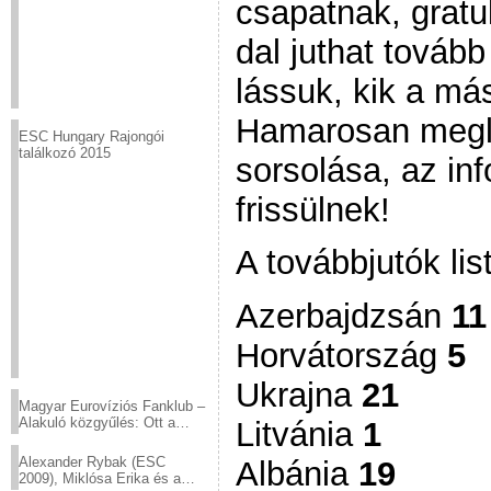
csapatnak, gratu
dal juthat továb
lássuk, kik a más
Hamarosan megle
ESC Hungary Rajongói
találkozó 2015
sorsolása, az i
frissülnek!
A továbbjutók lis
Azerbajdzsán
11
Horvátország
5
Ukrajna
21
Magyar Eurovíziós Fanklub –
Alakuló közgyűlés: Ott a
Litvánia
1
helyed!
Alexander Rybak (ESC
Albánia
19
2009), Miklósa Erika és a