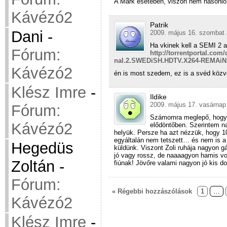
A Mark esetében, viszon nem hasonló 
Kávézó2
Patrik
Dani
-
2009. május 16. szombat 
Ha vkinek kell a SEMI 2 akk
Fórum:
http://torrentportal.com
nal.2.SWEDiSH.HDTV.X264-REMAiN
Kávézó2
én is most szedem, ez is a svéd közv
Klész Imre
-
Ildike
2009. május 17. vasárnap
Fórum:
Számomra meglepő, hogy S
Kávézó2
elődöntőben. Szerintem na
helyük. Persze ha azt nézzük, hogy 
egyáltalán nem tetszett… és nem is a 
Hegedüs
küldünk. Viszont Zoli ruhája nagyon g
jó vagy rossz, de naaaagyon hamis vol
Zoltán
-
fiúnak! Jövőre valami nagyon jó kis do
Fórum:
« Régebbi hozzászólások
1
…
Kávézó2
Klész Imre
-