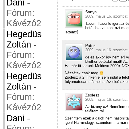
Dani
-
Fórum:
Sanya
2009. május 16. szombat 
Kávézó2
Tacom!Hasonló igen,az ész
betétdala,viszont azt meg
Hegedüs
lettem:$
Zoltán
-
Patrik
2009. május 16. szombat 
Fórum:
de ez akkor így nem ér! v
Brother betétdal miatt! A
Kávézó2
Ha már itt tartunk Moldova 2009= NO
Nézzétek csak meg
Hegedüs
Zsolesz a 2. linken el sem indul a let
folyamatosan máshol is. Az első szte
Zoltán
-
Fórum:
Zsolesz
2009. május 16. szombat 
Kávézó2
Az bizony az! Remélem oda
találtam rá!
Dani
-
Szerintem ezek a dalok nem hasonlit
igen! Na mindegy, szerintem ma már ne
Fórum: