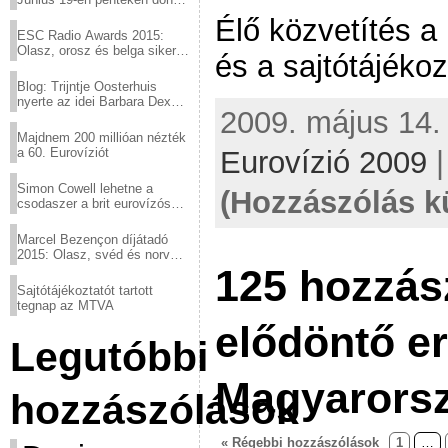
a sör fővárosából!
Élő közvetítés a 
ESC Radio Awards 2015:
Olasz, orosz és belga siker,
és a sajtótájékoz
a svédek kimaradtak
Blog: Trijntje Oosterhuis
nyerte az idei Barbara Dex
2009. május 14. 
díjat
Majdnem 200 millióan nézték
Eurovízió 2009
a 60. Eurovíziót
Simon Cowell lehetne a
(Hozzászólás k
csodaszer a brit eurovízós
kudarcok ellen
Marcel Bezençon díjátadó
2015: Olasz, svéd és norvég
125 hozzás
győzelem
Sajtótájékoztatót tartott
tegnap az MTVA
elődöntő e
Legutóbbi
Magyarorsz
hozzászólások
« Régebbi hozzászólások
1
…