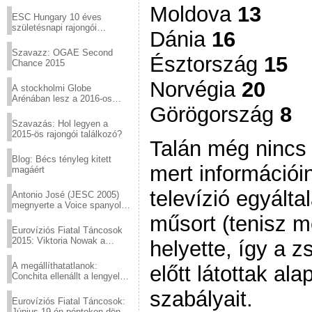
Virtuózok tehetségkutató
Moldova
13
sztárjai a Margitszigeten
ESC Hungary 10 éves
születésnapi rajongói
Dánia
16
találkozó
Szavazz: OGAE Second
Észtország
15
Chance 2015
Norvégia
20
A stockholmi Globe
Arénában lesz a 2016-os
Görögország
8
Eurovízió
Szavazás: Hol legyen a
2015-ös rajongói találkozó?
Talán még nincs 
Blog: Bécs tényleg kitett
mert információi
magáért
televízió egyálta
Antonio José (JESC 2005)
megnyerte a Voice spanyol
verzióját
műsort (tenisz m
Eurovíziós Fiatal Táncosok
2015: Viktoria Nowak a
helyette, így a z
győztes Lengyelországból
A megállíthatatlanok:
előtt látottak al
Conchita ellenállt a lengyel
konzervatív nyomásnak
szabályait.
Eurovíziós Fiatal Táncosok:
Június 19-én pénteken döntő