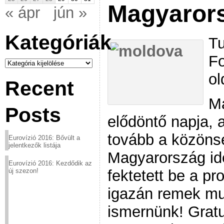
Magyarors
« ápr
jún »
Kategóriák
Tu
Fo
Kategóriák
ol
Recent
Ma
Posts
elődöntő napja, a
tovább a közönsé
Eurovízió 2016: Bővült a
jelentkezők listája
Magyarország id
Eurovízió 2016: Kezdődik az
fektetett be a p
új szezon!
igazán remek mun
ismernünk! Grat