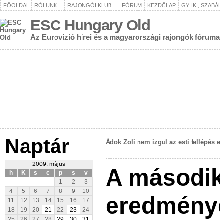
FŐOLDAL
RÓLUNK
RAJONGÓI KLUB
FÓRUM
KEZDŐLAP
GY.I.K., SZAB
ESC Hungary Old
Az Eurovízió hírei és a magyarországi rajongók fóruma
Naptár
Ádok Zoli nem izgul az esti fellépés e
2009. május
A második
h
K
s
c
p
s
v
1
2
3
4
5
6
7
8
9
10
eredmény
11
12
13
14
15
16
17
18
19
20
21
22
23
24
25
26
27
28
29
30
31