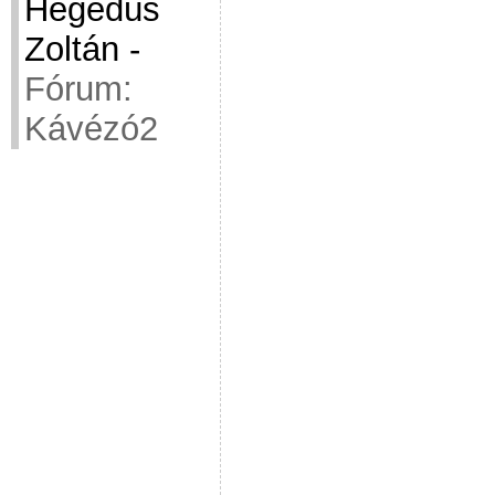
Hegedüs
Zoltán
-
Fórum:
Kávézó2