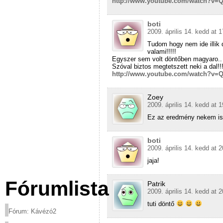
http://www.youtube.com/watch?v=
boti
2009. április 14. kedd at 
Tudom hogy nem ide illik 
valami!!!!!
Egyszer sem volt döntőben magyaro..
Szóval biztos megtetszett neki a dal!!!
http://www.youtube.com/watch?v=
Zoey
2009. április 14. kedd at 
Ez az eredmény nekem is
boti
2009. április 14. kedd at 
jaja!
Fórumlista
Patrik
2009. április 14. kedd at 
tuti döntő
Fórum: Kávézó2