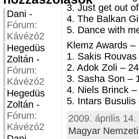
3. Just get out o
Dani
-
4. The Balkan Gi
Fórum:
5. Dance with 
Kávézó2
Klemz Awards – 
Hegedüs
1. Sakis Rouvas
Zoltán
-
2. Adok Zoli – 2
Fórum:
3. Sasha Son – 
Kávézó2
4. Niels Brinck 
Hegedüs
5. Intars Busuli
Zoltán
-
Fórum:
2009. április 14.
Kávézó2
Magyar Nemzeti
Dani
-