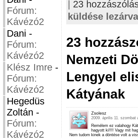
|
23 hozzászólá
Fórum:
küldése lezárva
Kávézó2
Dani
-
23 hozzász
Fórum:
Kávézó2
Nemzeti Dö
Klész Imre
-
Lengyel el
Fórum:
Kávézó2
Kátyának
Hegedüs
Zoltán
-
Zsolesz
2009. április 11. szombat 
Fórum:
Remélem ez valahogy Kátyáh
hagyott ki!!!! Vagy mit ha
Kávézó2
Nem tudom kinek a döntése volt a vissz