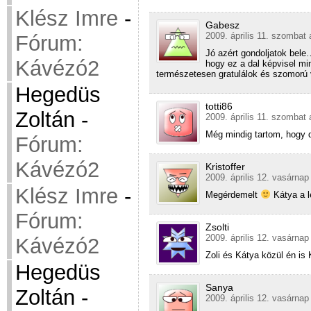
Klész Imre
-
Gabesz
2009. április 11. szombat 
Fórum:
Jó azért gondoljatok bele
Kávézó2
hogy ez a dal képvisel mi
természetesen gratulálok és szomorú 
Hegedüs
totti86
Zoltán
-
2009. április 11. szombat 
Még mindig tartom, hogy d
Fórum:
Kávézó2
Kristoffer
2009. április 12. vasárnap
Klész Imre
-
Megérdemelt
Kátya a 
Fórum:
Zsolti
2009. április 12. vasárnap
Kávézó2
Zoli és Kátya közül én is
Hegedüs
Sanya
Zoltán
-
2009. április 12. vasárnap