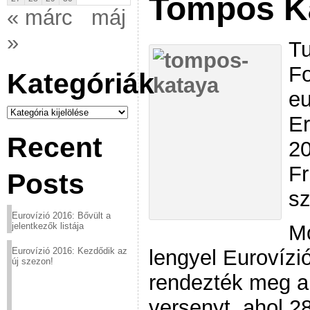
Tompos K
« márc
máj
»
Tu
Fo
Kategóriák
eu
Kategóriák
Er
Recent
20
Fr
Posts
sz
Eurovízió 2016: Bővült a
Mo
jelentkezők listája
lengyel Eurovízi
Eurovízió 2016: Kezdődik az
új szezon!
rendezték meg a
versenyt, ahol 2