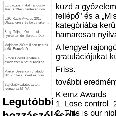
küzd a győzelem
Eurovíziós Fiatal Táncosok:
Június 19-én pénteken döntő
a sör fővárosából!
fellépő” és a „Mi
ESC Radio Awards 2015:
Olasz, orosz és belga siker,
kategóriába kerü
a svédek kimaradtak
Blog: Trijntje Oosterhuis
hamarosan nyilv
nyerte az idei Barbara Dex
díjat
A lengyel rajongó
Majdnem 200 millióan nézték
a 60. Eurovíziót
gratulációjukat 
Simon Cowell lehetne a
csodaszer a brit eurovízós
kudarcok ellen
Friss:
Marcel Bezençon díjátadó
2015: Olasz, svéd és norvég
győzelem
további eredmén
Sajtótájékoztatót tartott
tegnap az MTVA
Klemz Awards – 
Legutóbbi
1. Lose control
2. This is our n
hozzászólások