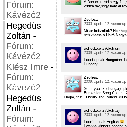
A Danubius rádió egy f…,
Fórum:
kritizálták,hogy nem euro
Kávézó2
Zsolesz
Hegedüs
2009. április 12. vasárnap
Mikor kritizálták? Nemhogy
Zoltán
-
behivhatná a Hajrá Magya
Fórum:
uchodźca z Abchazji
2009. április 12. vasárnap
Kávézó2
I dont speak Hungarian. I 
Hungary.
Klész Imre
-
Fórum:
Zsolesz
2009. április 12. vasárnap
Kávézó2
So, if you like Hungary, p
Eurovision Song Contest 
Hegedüs
I hope, that Hungary and Poland will be
Zoltán
-
uchodźca z Abchazji
2009. április 12. vasárnap
Fórum:
I don`t speak English
I wanna winners second s