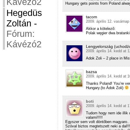
Kávézó2
Hungary gets points from Poland alwa
Hegedüs
tacom
Zoltán
-
2009. április 12. vasárnap
Akkor a kötelező:
Fórum:
Polak węgier dwa bratanki 
Kávézó2
Lengyelország (uchodźc
2009. április 14. kedd at 
Adok Zoli – 2 place in Mis
bazsa
2009. április 14. kedd at 
Thanks Poland! You’re very
Hungary.(to Ádok Zoli)
boti
2009. április 14. kedd at 
Tudom hogy nem ide illik 
valami!!!!!
Egyszer sem volt döntőben magyaro..
Szóval biztos megtetszett neki a dal!!!