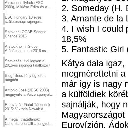
Alexander Rybak (ESC
2. Someday (H. 
2009), Miklósa Erika és a
Virtuózok tehetségkutató
sztárjai a Margitszigeten
3. Amante de la
ESC Hungary 10 éves
születésnapi rajongói
találkozó
4. I wish I could
Szavazz: OGAE Second
Chance 2015
18,5%
A stockholmi Globe
5. Fantastic Gir
Arénában lesz a 2016-os
Eurovízió
Kátya dala igaz,
Szavazás: Hol legyen a
2015-ös rajongói találkozó?
megmérettetni a
Blog: Bécs tényleg kitett
magáért
már így is nagy 
Antonio José (JESC 2005)
a külföldiek kör
megnyerte a Voice spanyol
verzióját
sajnálják, hogy 
Eurovíziós Fiatal Táncosok
2015: Viktoria Nowak a
Magyarországot 
győztes Lengyelországból
A megállíthatatlanok:
Eurovízión. Ádok
Conchita ellenállt a lengyel
konzervatív nyomásnak