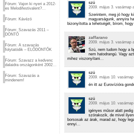
szú
Fórum: Vajon ki nyeri a 2012-
2009. május 3. vasárnap a
es Melodifestivalent?
(2012.03.10. 12:00-ig)
Szerintem, meg jó hogy k
magyarságunk, annyira ha
Fórum: Kávézó
bizonyította a tehetségét, bírom, hog
Fórum: Szavazás 2011 –
DÖNTŐ
zaffarano
2009. május 3. vasárnap a
Fórum: A szavazás
Szú, nem tudom hogy a b
folytatódik – ELŐDÖNTŐK
nem hatodrangú. Vagy azt
mihez viszonyítani…
Fórum: Szavazz a kedvenc
dalaidra országonként 2002
és 2011 között!
szú
Fórum: Szavazás a
2009. május 10. vasárnap
mindenem!
én itt az Eurovízióra go
szú
2009. május 10. vasárnap
igényes műsor alatt pedig 
szórakozik, de mivel ily
borsosak az árak, marad az, hogy lega
ennyi…