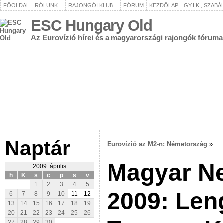
FŐOLDAL
RÓLUNK
RAJONGÓI KLUB
FÓRUM
KEZDŐLAP
GY.I.K., SZAB
ESC Hungary Old
Az Eurovízió hírei és a magyarországi rajongók fóruma
Naptár
Eurovízió az M2-n: Németország
»
Magyar N
2009. április
h
K
s
c
p
s
v
1
2
3
4
5
2009: Len
6
7
8
9
10
11
12
13
14
15
16
17
18
19
20
21
22
23
24
25
26
27
28
29
30