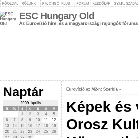
FŐOLDAL
RÓLUNK
RAJONGÓI KLUB
FÓRUM
KEZDŐLAP
GY.I.K., SZAB
ESC Hungary Old
Az Eurovízió hírei és a magyarországi rajongók fóruma
Naptár
Eurovízió az M2-n: Szerbia
»
Képek és 
2009. április
h
K
s
c
p
s
v
1
2
3
4
5
Orosz Kult
6
7
8
9
10
11
12
13
14
15
16
17
18
19
20
21
22
23
24
25
26
27
28
29
30