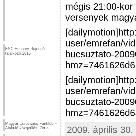
mégis 21:00-kor
versenyek magyar
[dailymotion]htt
user/emrefan/vid
ESC Hungary Rajongói
bucsuztato-200
találkozó 2015
hmz=7461626d65
[dailymotion]htt
user/emrefan/vid
bucsuztato-200
hmz=7461626d65
Magyar Eurovíziós Fanklub –
2009. április 30.
Alakuló közgyűlés: Ott a
helyed!