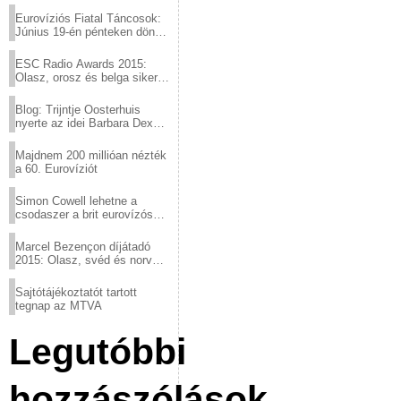
Eurovíziós Fiatal Táncosok:
Június 19-én pénteken döntő
a sör fővárosából!
ESC Radio Awards 2015:
Olasz, orosz és belga siker,
a svédek kimaradtak
Blog: Trijntje Oosterhuis
nyerte az idei Barbara Dex
díjat
Majdnem 200 millióan nézték
a 60. Eurovíziót
Simon Cowell lehetne a
csodaszer a brit eurovízós
kudarcok ellen
Marcel Bezençon díjátadó
2015: Olasz, svéd és norvég
győzelem
Sajtótájékoztatót tartott
tegnap az MTVA
Legutóbbi
hozzászólások