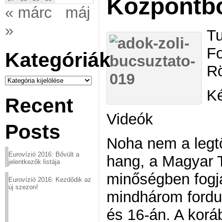
Központb
« márc
máj
»
Tu
Fo
Kategóriák
Rö
Kategóriák
K
Recent
Videók
Posts
Noha nem a legt
Eurovízió 2016: Bővült a
hang, a Magyar 
jelentkezők listája
minőségben fogj
Eurovízió 2016: Kezdődik az
új szezon!
mindhárom fordul
és 16-án. A koráb