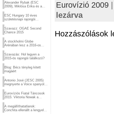
Eurovízió 2009
Alexander Rybak (ESC
2009), Miklósa Erika és a
Virtuózok tehetségkutató
lezárva
sztárjai a Margitszigeten
ESC Hungary 10 éves
születésnapi rajongói
találkozó
Szavazz: OGAE Second
Hozzászólások l
Chance 2015
A stockholmi Globe
Arénában lesz a 2016-os
Eurovízió
Szavazás: Hol legyen a
2015-ös rajongói találkozó?
Blog: Bécs tényleg kitett
magáért
Antonio José (JESC 2005)
megnyerte a Voice spanyol
verzióját
Eurovíziós Fiatal Táncosok
2015: Viktoria Nowak a
győztes Lengyelországból
A megállíthatatlanok:
Conchita ellenállt a lengyel
konzervatív nyomásnak