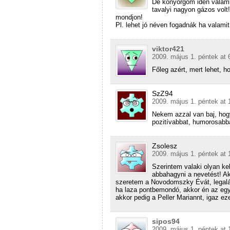
De könyörgöm idén valam
tavalyi nagyon gázos vol
mondjon!
Pl. lehet jó néven fogadnák ha valami
viktor421
2009. május 1. péntek at 
Főleg azért, mert lehet, h
SzZ94
2009. május 1. péntek at 
Nekem azzal van baj, hog
pozitívabbat, humorosabb
Zsolesz
2009. május 1. péntek at 
Szerintem valaki olyan ke
abbahagyni a nevetést! Ak
szeretem a Novodomszky Évát, legalá
ha laza pontbemondó, akkor én az egy
akkor pedig a Peller Mariannt, igaz ez
sipos94
2009. május 1. péntek at 