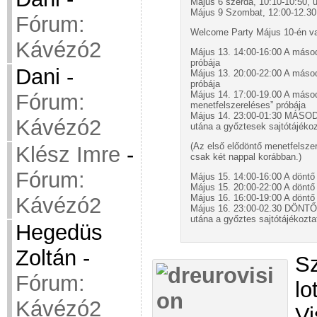
Május 6 szerda, 10:10-10:50, u
Május 9 Szombat, 12:00-12.30,
Fórum:
Welcome Party Május 10-én v
Kávézó2
Május 13. 14:00-16:00 A másodi
próbája
Dani
-
Május 13. 20:00-22:00 A másod
próbája
Május 14. 17:00-19.00 A másod
Fórum:
menetfelszereléses” próbája
Május 14. 23:00-01:30 MÁS
Kávézó2
utána a győztesek sajtótájékoz
(Az első elődöntő menetfelsze
Klész Imre
-
csak két nappal korábban.)
Fórum:
Május 15. 14:00-16:00 A döntő 
Május 15. 20:00-22:00 A döntő 
Május 16. 16:00-19:00 A döntő 
Kávézó2
Május 16. 23:00-02.30 DÖNTŐ
utána a győztes sajtótájékozta
Hegedüs
Zoltán
-
Sz
Fórum:
lo
Kávézó2
Vi