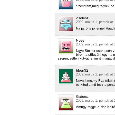
Szerintem,meg tegyék be 
Zsolesz
2009. május 1. péntek at 
Na ja, ő is jó lenne! Ráad
Nyee
2009. május 1. péntek at 
Ugye Steiner csak poén v
bírom a stílusát,hogy ha
szerencsétlen kutyát is vinné magáv
hben92
2009. május 1. péntek at 
Novodomszky Éva tökélet
és kitudja mit tesz a po
Gabesz
2009. május 1. péntek at 
Amugy reggel a Nap Keltéb