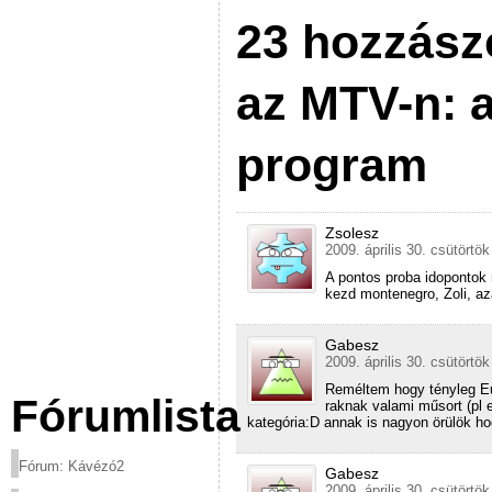
23 hozzász
az MTV-n: 
program
Zsolesz
2009. április 30. csütörtök
A pontos proba idopontok
kezd montenegro, Zoli, az
Gabesz
2009. április 30. csütörtök
Reméltem hogy tényleg Eur
Fórumlista
raknak valami műsort (pl 
kategória:D annak is nagyon örülök h
Fórum: Kávézó2
Gabesz
2009. április 30. csütörtök