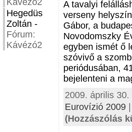
Kávézó2
A tavalyi felállá
Hegedüs
verseny helyszí
Zoltán
-
Gábor, a budapes
Fórum:
Novodomszky Éva
Kávézó2
egyben ismét ő 
szóvivő a szomb
periódusában, 41
bejelenteni a ma
2009. április 30.
Eurovízió 2009
(Hozzászólás k