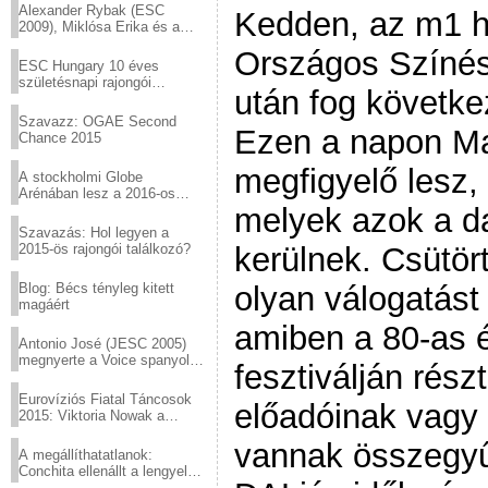
Alexander Rybak (ESC
Kedden, az m1 
2009), Miklósa Erika és a
Virtuózok tehetségkutató
Országos Színés
sztárjai a Margitszigeten
ESC Hungary 10 éves
születésnapi rajongói
után fog követke
találkozó
Szavazz: OGAE Second
Ezen a napon M
Chance 2015
megfigyelő lesz, 
A stockholmi Globe
Arénában lesz a 2016-os
Eurovízió
melyek azok a da
Szavazás: Hol legyen a
2015-ös rajongói találkozó?
kerülnek. Csütör
Blog: Bécs tényleg kitett
olyan válogatást
magáért
amiben a 80-as 
Antonio José (JESC 2005)
megnyerte a Voice spanyol
fesztiválján rés
verzióját
Eurovíziós Fiatal Táncosok
előadóinak vagy 
2015: Viktoria Nowak a
győztes Lengyelországból
vannak összegyű
A megállíthatatlanok:
Conchita ellenállt a lengyel
konzervatív nyomásnak