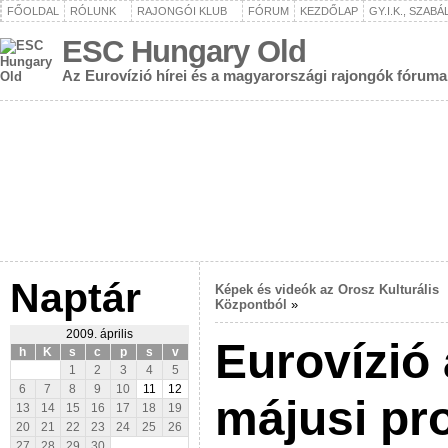
FŐOLDAL
RÓLUNK
RAJONGÓI KLUB
FÓRUM
KEZDŐLAP
GY.I.K., SZAB
ESC Hungary Old
Az Eurovízió hírei és a magyarországi rajongók fóruma
Naptár
Képek és videók az Orosz Kulturális
Központból
»
2009. április
Eurovízió
h
K
s
c
p
s
v
1
2
3
4
5
6
7
8
9
10
11
12
májusi pr
13
14
15
16
17
18
19
20
21
22
23
24
25
26
27
28
29
30