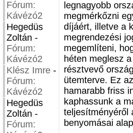
Fórum:
legnagyobb orsz
Kávézó2
megmérkőzni egy
díjáért, illetve 
Hegedüs
megrendezési jo
Zoltán
-
megemlíteni, hog
Fórum:
héten meglesz a
Kávézó2
résztvevő ország
Klész Imre
-
ütemterve. Ez az
Fórum:
hamarabb friss i
Kávézó2
kaphassunk a m
Hegedüs
teljesítményéről 
Zoltán
-
benyomásai alap
Fórum: