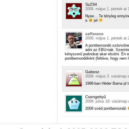
SzZ94
2009. május 1. péntek at 
Nyee… Te tényleg ennyin
a
jel
zaffarano
2009. május 1. péntek at 
A pontbemondó szóvivőnek 
adni az EBU-nak. Szerinte
kényszerű poénokat akar elsütni. Én e
pontbemondóként (feltéve, hogy nem l
Gabesz
2009. május 3. vasárnap a
1998-ban Héder Barna pl t
Csengettyű
2009. július 19. vasárnap 
2008 svéd pontbemondó