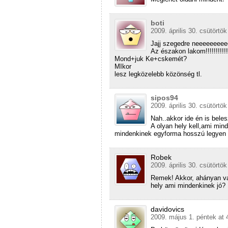
boti
2009. április 30. csütörtök
Jajj szegedre neeeeeeee
Az északon lakom!!!!!!!!!!!!
Mond+juk Ke+cskemét?
MIkor
lesz legközelebb közönség tl.
sipos94
2009. április 30. csütörtök
Nah..akkor ide én is beles
A olyan hely kell,ami min
mindenkinek egyforma hosszú legyen 
Robek
2009. április 30. csütörtök
Remek! Akkor, ahányan va
hely ami mindenkinek jó?
davidovics
2009. május 1. péntek at 