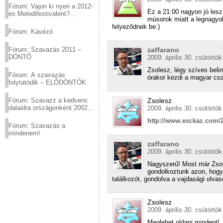
Fórum: Vajon ki nyeri a 2012-
Ez a 21:00 nagyon jó lesz
es Melodifestivalent?
müsorok miatt a legnagyo
(2012.03.10. 12:00-ig)
felyeződnek be:)
Fórum: Kávézó
zaffarano
Fórum: Szavazás 2011 –
DÖNTŐ
2009. április 30. csütörtök
Zsolesz, légy szíves beli
Fórum: A szavazás
órakor kezdi a magyar csa
folytatódik – ELŐDÖNTŐK
Zsolesz
Fórum: Szavazz a kedvenc
dalaidra országonként 2002
2009. április 30. csütörtök
és 2011 között!
http://www.esckaz.com/
Fórum: Szavazás a
mindenem!
zaffarano
2009. április 30. csütörtök
Nagyszerű! Most már Zsol
gondolkoztunk azon, hogy 
találkozót, gondolva a vajdasági olv
Zsolesz
2009. április 30. csütörtök
Meglehet oldani mindent!