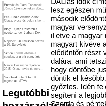
DALiás idők címe
Eurovíziós Fiatal Táncosok:
lesz egészen mű
Június 19-én pénteken döntő
a sör fővárosából!
második elődönt
ESC Radio Awards 2015:
Olasz, orosz és belga siker,
a svédek kimaradtak
magyar versenyző
Blog: Trijntje Oosterhuis
nyerte az idei Barbara Dex
illetve a magyar
díjat
Majdnem 200 millióan nézték
magyart kivéve 
a 60. Eurovíziót
elődöntőn részt 
Simon Cowell lehetne a
csodaszer a brit eurovízós
dalára, ami tetsz
kudarcok ellen
Marcel Bezençon díjátadó
hogy döntőbe ju
2015: Olasz, svéd és norvég
győzelem
döntik el később
Sajtótájékoztatót tartott
tegnap az MTVA
győztes. Idén fel
Legutóbbi
segíteni a legjo
Szerda és pénte
hozzászólások