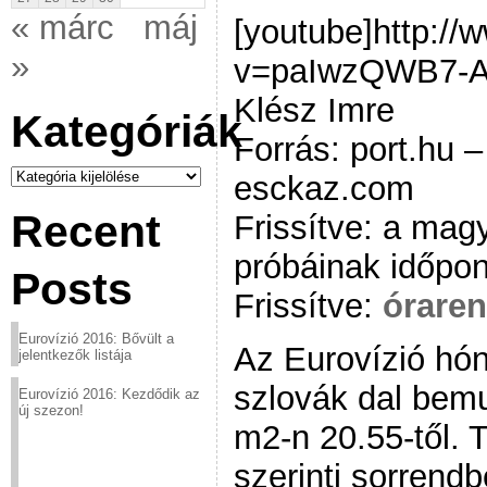
« márc
máj
[youtube]http:/
»
v=paIwzQWB7-A[
Klész Imre
Kategóriák
Forrás: port.hu 
Kategóriák
esckaz.com
Recent
Frissítve: a mag
próbáinak időpon
Posts
Frissítve:
órare
Eurovízió 2016: Bővült a
Az Eurovízió hó
jelentkezők listája
szlovák dal bemu
Eurovízió 2016: Kezdődik az
új szezon!
m2-n 20.55-től. 
szerinti sorrend