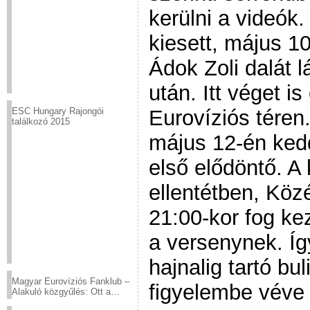
kerülni a videók
kiesett, május 1
Ádok Zoli dalát 
után. Itt véget i
Eurovíziós téren
ESC Hungary Rajongói
találkozó 2015
május 12-én ked
első elődöntő. A 
ellentétben, Közé
21:00-kor fog ke
a versenynek. Így
hajnalig tartó b
Magyar Eurovíziós Fanklub –
figyelembe véve 
Alakuló közgyűlés: Ott a
helyed!