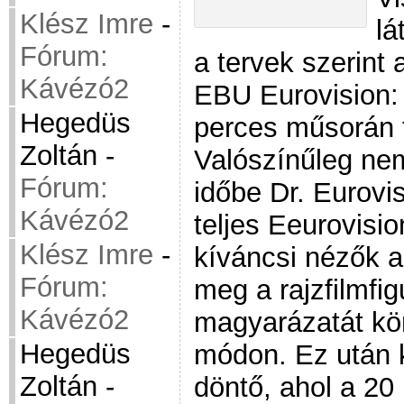
Klész Imre
-
lá
Fórum:
a tervek szerint
Kávézó2
EBU Eurovision:
Hegedüs
perces műsorán f
Zoltán
-
Valószínűleg nem
Fórum:
időbe Dr. Eurovis
Kávézó2
teljes Eeurovisi
Klész Imre
-
kíváncsi nézők a
Fórum:
meg a rajzfilmfig
Kávézó2
magyarázatát kö
Hegedüs
módon. Ez után 
Zoltán
-
döntő, ahol a 20