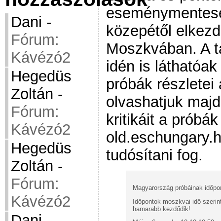
eseménymentesen
Dani
-
közepétől elkez
Fórum:
Moszkvában. A t
Kávézó2
idén is láthatóak
Hegedüs
próbák részletei 
Zoltán
-
olvashatjuk majd
Fórum:
kritikáit a próbák
Kávézó2
old.eschungary.
Hegedüs
tudósítani fog.
Zoltán
-
Fórum:
Magyarország próbáinak időpo
Kávézó2
Időpontok moszkvai idő szerin
hamarabb kezdődik!
Dani
-