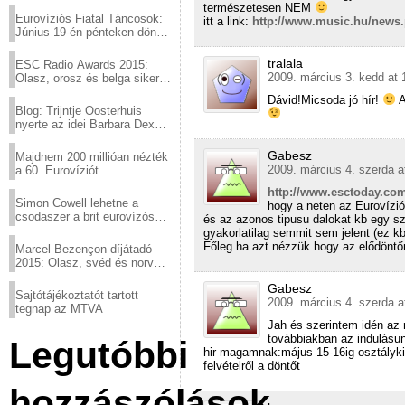
természetesen NEM
Eurovíziós Fiatal Táncosok:
itt a link:
http://www.music.hu/news
Június 19-én pénteken döntő
a sör fővárosából!
tralala
ESC Radio Awards 2015:
2009. március 3. kedd at 
Olasz, orosz és belga siker,
a svédek kimaradtak
Dávid!Micsoda jó hír!
A
Blog: Trijntje Oosterhuis
nyerte az idei Barbara Dex
díjat
Gabesz
Majdnem 200 millióan nézték
2009. március 4. szerda a
a 60. Eurovíziót
http://www.esctoday.co
Simon Cowell lehetne a
hogy a neten az Eurovízi
csodaszer a brit eurovízós
és az azonos tipusu dalokat kb egy sz
kudarcok ellen
gyakorlatilag semmit sem jelent (ez k
Főleg ha azt nézzük hogy az elődöntőn
Marcel Bezençon díjátadó
2015: Olasz, svéd és norvég
győzelem
Gabesz
Sajtótájékoztatót tartott
2009. március 4. szerda a
tegnap az MTVA
Jah és szerintem idén az 
továbbiakban az indulásun
Legutóbbi
hir magamnak:május 15-16ig osztályk
felvételről a döntőt
hozzászólások