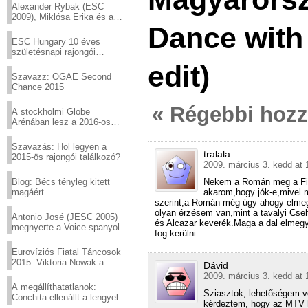
Alexander Rybak (ESC
2009), Miklósa Erika és a
Dance with
Virtuózok tehetségkutató
sztárjai a Margitszigeten
ESC Hungary 10 éves
születésnapi rajongói
találkozó
edit)
Szavazz: OGAE Second
Chance 2015
« Régebbi hoz
A stockholmi Globe
Arénában lesz a 2016-os
Eurovízió
Szavazás: Hol legyen a
tralala
2015-ös rajongói találkozó?
2009. március 3. kedd at 
Nekem a Román meg a Fin
Blog: Bécs tényleg kitett
akarom,hogy jók-e,mivel
magáért
szerint,a Román még úgy ahogy elmeg
olyan érzésem van,mint a tavalyi Cs
Antonio José (JESC 2005)
és Alcazar keverék.Maga a dal elmeg
megnyerte a Voice spanyol
fog kerülni.
verzióját
Eurovíziós Fiatal Táncosok
2015: Viktoria Nowak a
Dávid
győztes Lengyelországból
2009. március 3. kedd at 
A megállíthatatlanok:
Sziasztok, lehetőségem vol
Conchita ellenállt a lengyel
kérdeztem, hogy az MTV h
konzervatív nyomásnak