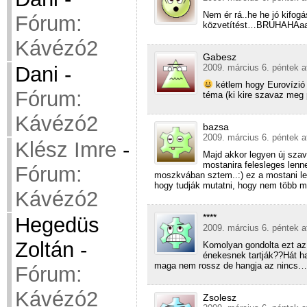
Nem ér rá..he he jó kifog
Fórum:
közvetítést…BRUHAHAa
Kávézó2
Gabesz
2009. március 6. péntek a
Dani
-
kétlem hogy Eurovízió f
Fórum:
téma (ki kire szavaz meg p
Kávézó2
bazsa
2009. március 6. péntek a
Klész Imre
-
Majd akkor legyen új szav
mostanira felesleges lenn
Fórum:
moszkvában sztem..:) ez a mostani le
hogy tudják mutatni, hogy nem több mi
Kávézó2
****
Hegedüs
2009. március 6. péntek a
Zoltán
-
Komolyan gondolta ezt az 
énekesnek tartják??Hát h
maga nem rossz de hangja az nincs…
Fórum:
Kávézó2
Zsolesz