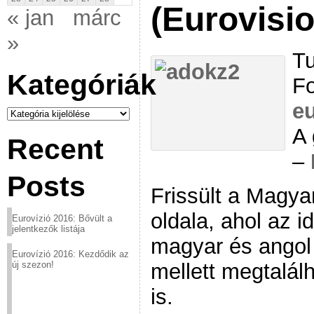
(Eurovisio
« jan
márc
»
Tu
Kategóriák
Fo
e
Kategóriák
A 
Recent
–
Posts
Frissült a Magyar
oldala, ahol az i
Eurovízió 2016: Bővült a
jelentkezők listája
magyar és angol
Eurovízió 2016: Kezdődik az
mellett megtalál
új szezon!
is.