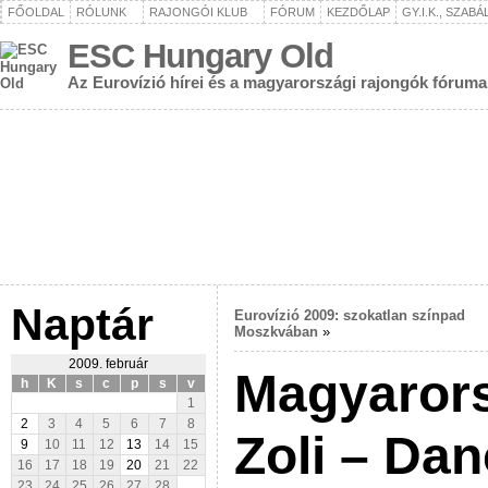
FŐOLDAL
RÓLUNK
RAJONGÓI KLUB
FÓRUM
KEZDŐLAP
GY.I.K., SZAB
ESC Hungary Old
Az Eurovízió hírei és a magyarországi rajongók fóruma
Naptár
Eurovízió 2009: szokatlan színpad
Moszkvában
»
2009. február
Magyaror
h
K
s
c
p
s
v
1
2
3
4
5
6
7
8
Zoli – Da
9
10
11
12
13
14
15
16
17
18
19
20
21
22
23
24
25
26
27
28