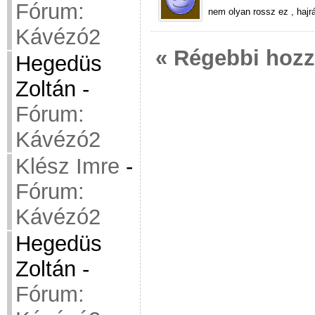
Fórum:
nem olyan rossz ez , hajrá
Kávézó2
« Régebbi hoz
Hegedüs
Zoltán
-
Fórum:
Kávézó2
Klész Imre
-
Fórum:
Kávézó2
Hegedüs
Zoltán
-
Fórum: