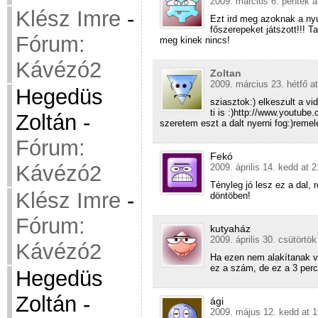
2009. március 6. péntek a
Klész Imre
-
Ezt ird meg azoknak a ny
főszerepeket játszott!!! T
Fórum:
meg kinek nincs!
Kávézó2
Zoltan
2009. március 23. hétfő at
Hegedüs
sziasztok:) elkeszult a vi
ti is :)http://www.youtu
Zoltán
-
szeretem eszt a dalt nyerni fog:)reme
Fórum:
Fekó
Kávézó2
2009. április 14. kedd at 
Tényleg jó lesz ez a dal,
Klész Imre
-
döntöben!
Fórum:
kutyaház
2009. április 30. csütörtök
Kávézó2
Ha ezen nem alakítanak v
ez a szám, de ez a 3 perc
Hegedüs
Zoltán
-
ági
2009. május 12. kedd at 1