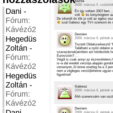
bazsa
2009. március 5. csütörtö
Dani
-
Én így voltam 2007-ben…p
volt
és könyörögtem az 
Fórum:
De sikerült és tök jo volt az egész o
szal Gabesz egy TV-t szerezni és m
Kávézó2
Demien
Hegedüs
2009. március 6. péntek a
Tisztelt Oldalszerkesztő
Zoltán
-
Található a nyitó oldalon
szavazásnak)amiben azt kérdezitek,ho
Fórum:
Eurovízión?….
Végűl is csak annyi az észrevételem,
is–a dal eredeti verziója alapján gondo
Kávézó2
versenyen.Jó lenne esetleg ha a 3 pe
nem a végleges verzió)lehetne ugyan e
Hegedüs
figyelmet!
Zoltán
-
Gabesz
2009. március 6. péntek a
Fórum:
Áhh szerencsém van osztá
Kávézó2
Demien
Dani
-
2009. március 6. péntek a