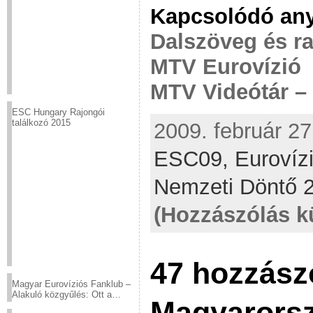
Kapcsolódó an
Dalszöveg és r
MTV Eurovízió
MTV Videótár –
ESC Hungary Rajongói
találkozó 2015
2009. február 27
ESC09,
Eurovíz
Nemzeti Döntő 
(Hozzászólás k
47 hozzász
Magyar Eurovíziós Fanklub –
Alakuló közgyűlés: Ott a
Magyarorsz
helyed!