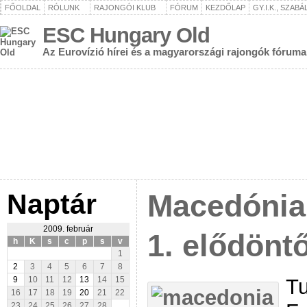
FŐOLDAL
RÓLUNK
RAJONGÓI KLUB
FÓRUM
KEZDŐLAP
GY.I.K., SZAB
ESC Hungary Old
Az Eurovízió hírei és a magyarországi rajongók fóruma
Naptár
Macedónia
2009. február
1. elődönt
h
K
s
c
p
s
v
1
2
3
4
5
6
7
8
Tu
9
10
11
12
13
14
15
16
17
18
19
20
21
22
23
24
25
26
27
28