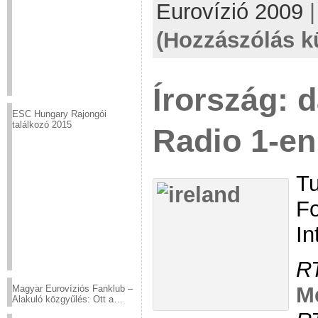
Eurovízió 2009
(Hozzászólás k
Írország: 
ESC Hungary Rajongói
találkozó 2015
Radio 1-en
Tu
Fo
In
R
M
Magyar Eurovíziós Fanklub –
Alakuló közgyűlés: Ott a
helyed!