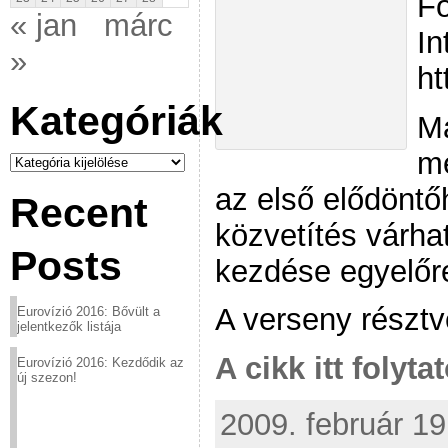
Fo
« jan
márc
In
»
ht
Kategóriák
M
me
Kategóriák
az első elődöntő
Recent
közvetítés várha
Posts
kezdése egyelőr
A verseny résztv
Eurovízió 2016: Bővült a
jelentkezők listája
A cikk itt folyta
Eurovízió 2016: Kezdődik az
új szezon!
2009. február 19