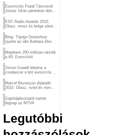
Eurovíziós Fiatal Táncosok:
Június 19-én pénteken döntő
a sör fővárosából!
ESC Radio Awards 2015:
Olasz, orosz és belga siker,
a svédek kimaradtak
Blog: Trijntje Oosterhuis
nyerte az idei Barbara Dex
díjat
Majdnem 200 millióan nézték
a 60. Eurovíziót
Simon Cowell lehetne a
csodaszer a brit eurovízós
kudarcok ellen
Marcel Bezençon díjátadó
2015: Olasz, svéd és norvég
győzelem
Sajtótájékoztatót tartott
tegnap az MTVA
Legutóbbi
hozzászólások