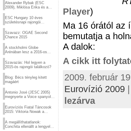
R
Alexander Rybak (ESC
2009), Miklósa Erika és a
Player
)
Virtuózok tehetségkutató
sztárjai a Margitszigeten
ESC Hungary 10 éves
születésnapi rajongói
Ma 16 órától az 
találkozó
Szavazz: OGAE Second
bemutatja a holn
Chance 2015
A dalok:
A stockholmi Globe
Arénában lesz a 2016-os
Eurovízió
A cikk itt folyta
Szavazás: Hol legyen a
2015-ös rajongói találkozó?
2009. február 19
Blog: Bécs tényleg kitett
magáért
Eurovízió 2009
Antonio José (JESC 2005)
megnyerte a Voice spanyol
lezárva
verzióját
Eurovíziós Fiatal Táncosok
2015: Viktoria Nowak a
győztes Lengyelországból
A megállíthatatlanok:
Conchita ellenállt a lengyel
konzervatív nyomásnak