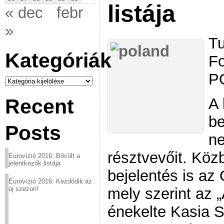
listája
« dec
febr
»
Tu
Kategóriák
F
P
Kategóriák
A 
Recent
be
Posts
ne
résztvevőit. Köz
Eurovízió 2016: Bővült a
jelentkezők listája
bejelentés is az
Eurovízió 2016: Kezdődik az
mely szerint az 
új szezon!
énekelte Kasia S