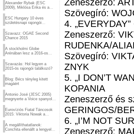
Zeneszerző: A
Alexander Rybak (ESC
2009), Miklósa Erika és a
Szövegíró: WO
Virtuózok tehetségkutató
sztárjai a Margitszigeten
ESC Hungary 10 éves
4. „EVERYDAY” 
születésnapi rajongói
találkozó
Zeneszerző: VI
Szavazz: OGAE Second
Chance 2015
RUDENKA/ALIA
A stockholmi Globe
Arénában lesz a 2016-os
Szövegíró: VI
Eurovízió
Szavazás: Hol legyen a
ZNYK
2015-ös rajongói találkozó?
5. „I DON’T WA
Blog: Bécs tényleg kitett
magáért
KOPANIA
Antonio José (JESC 2005)
Zeneszerző és s
megnyerte a Voice spanyol
verzióját
GERINGOS/BER
Eurovíziós Fiatal Táncosok
2015: Viktoria Nowak a
6. „I’M NOT SU
győztes Lengyelországból
A megállíthatatlanok:
Zeneszerző: M
Conchita ellenállt a lengyel
konzervatív nyomásnak