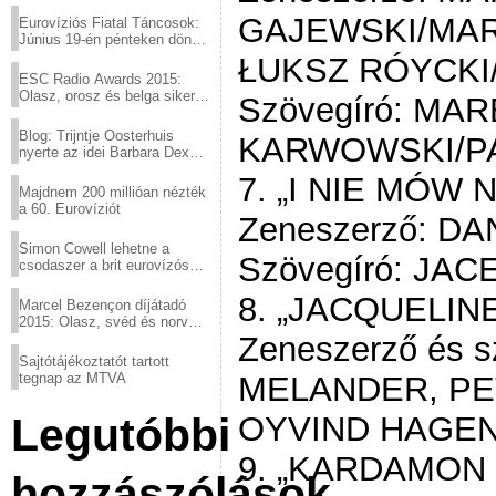
GAJEWSKI/MA
Eurovíziós Fiatal Táncosok:
Június 19-én pénteken döntő
a sör fővárosából!
ŁUKSZ RÓYCKI
ESC Radio Awards 2015:
Olasz, orosz és belga siker,
Szövegíró: MA
a svédek kimaradtak
Blog: Trijntje Oosterhuis
KARWOWSKI/P
nyerte az idei Barbara Dex
díjat
7. „I NIE MÓW
Majdnem 200 millióan nézték
a 60. Eurovíziót
Zeneszerző: D
Simon Cowell lehetne a
Szövegíró: JA
csodaszer a brit eurovízós
kudarcok ellen
8. „JACQUELIN
Marcel Bezençon díjátadó
2015: Olasz, svéd és norvég
győzelem
Zeneszerző és s
Sajtótájékoztatót tartott
tegnap az MTVA
MELANDER, PE
Legutóbbi
OYVIND HAGE
9. „KARDAMON 
hozzászólások