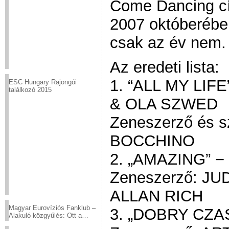
Come Dancing cí
2007 októberébe
csak az év nem.
Az eredeti lista:
1. “ALL MY LI
ESC Hungary Rajongói
találkozó 2015
& OLA SZWED
Zeneszerző és 
BOCCHINO
2. „AMAZING” 
Zeneszerző: JU
ALLAN RICH
Magyar Eurovíziós Fanklub –
3. „DOBRY CZAS
Alakuló közgyűlés: Ott a
helyed!