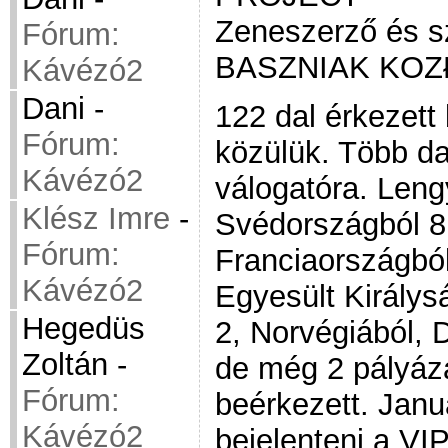
Zeneszerző és s
Fórum:
BASZNIAK KO
Kávézó2
Dani
-
122 dal érkezett 
Fórum:
közülük. Több dal
Kávézó2
válogatóra. Leng
Klész Imre
-
Svédországból 8,
Fórum:
Franciaországból
Kávézó2
Egyesült Királys
Hegedüs
2, Norvégiából, D
Zoltán
-
de még 2 pályáza
Fórum:
beérkezett. Janu
Kávézó2
bejelenteni a VIP