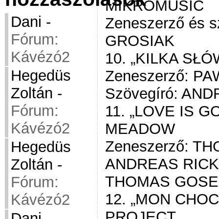
MIKROMUSIC
Dani
-
Zeneszerző és s
Fórum:
GROSIAK
Kávézó2
10. „KILKA SŁ
Hegedüs
Zeneszerző: P
Zoltán
-
Szövegíró: AN
Fórum:
11. „LOVE IS 
Kávézó2
MEADOW
Zeneszerző: T
Hegedüs
ANDREAS RICKS
Zoltán
-
THOMAS GOSE
Fórum:
12. „MON CHOC
Kávézó2
PROJECT
Dani
-