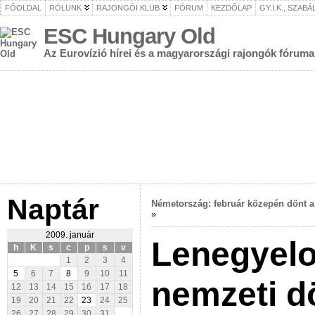
FŐOLDAL
RÓLUNK
RAJONGÓI KLUB
FÓRUM
KEZDŐLAP
GY.I.K., SZAB
ESC Hungary Old
Az Eurovízió hírei és a magyarországi rajongók fóruma
Naptár
Németország: február közepén dönt a
»
2009. január
Lenegyelo
h
K
s
c
p
s
v
1
2
3
4
5
6
7
8
9
10
11
nemzeti d
12
13
14
15
16
17
18
19
20
21
22
23
24
25
26
27
28
29
30
31