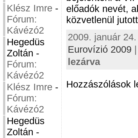
Klész Imre
-
előadók nevét, a
Fórum:
közvetlenül jutot
Kávézó2
2009. január 24.
Hegedüs
Eurovízió 2009
Zoltán
-
lezárva
Fórum:
Kávézó2
Hozzászólások l
Klész Imre
-
Fórum:
Kávézó2
Hegedüs
Zoltán
-