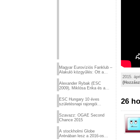
Magyar Eurovíziós Fanklub –
Alakuló közgyűlés: Ott a
2015. ápri
helyed!
(Hozzász
Alexander Rybak (ESC
2009), Miklósa Erika és a
Virtuózok tehetségkutató
sztárjai a Margitszigeten
26 ho
ESC Hungary 10 éves
születésnapi rajongói
találkozó
Szavazz: OGAE Second
Chance 2015
A stockholmi Globe
Arénában lesz a 2016-os