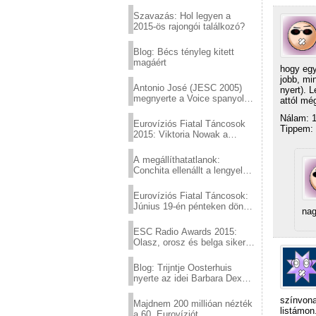
Eurovízió
Szavazás: Hol legyen a
2015-ös rajongói találkozó?
Blog: Bécs tényleg kitett
magáért
hogy egy
jobb, mi
Antonio José (JESC 2005)
nyert). 
megnyerte a Voice spanyol
attól mé
verzióját
Nálam: 1
Eurovíziós Fiatal Táncosok
Tippem: 
2015: Viktoria Nowak a
győztes Lengyelországból
A megállíthatatlanok:
Conchita ellenállt a lengyel
konzervatív nyomásnak
Eurovíziós Fiatal Táncosok:
Június 19-én pénteken döntő
nag
a sör fővárosából!
ESC Radio Awards 2015:
Olasz, orosz és belga siker,
a svédek kimaradtak
Blog: Trijntje Oosterhuis
nyerte az idei Barbara Dex
díjat
színvona
Majdnem 200 millióan nézték
listámon
a 60. Eurovíziót