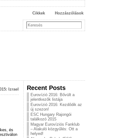
Cikkek
Hozzászólások
Recent Posts
15: Izrael
Eurovízió 2016: Bővült a
jelentkezők listája
Eurovízió 2016: Kezdődik az
új szezon!
ESC Hungary Rajongói
találkozó 2015
Magyar Eurovíziós Fanklub
– Alakuló közgyűlés: Ott a
ekes, és
helyed!
esztiválon