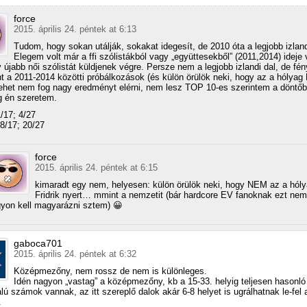
force
2015. április 24. péntek at 6:13
Tudom, hogy sokan utálják, sokakat idegesít, de 2010 óta a legjobb izland
Elegem volt már a ffi szólistákból vagy „együttesekből” (2011,2014) ideje 
 újabb női szólistát küldjenek végre. Persze nem a legjobb izlandi dal, de fé
nt a 2011-2014 közötti próbálkozások (és külön örülök neki, hogy az a hólyag F
Lehet nem fog nagy eredményt elérni, nem lesz TOP 10-es szerintem a döntőb
g én szeretem.
/17; 4/27
8/17; 20/27
force
2015. április 24. péntek at 6:15
kimaradt egy nem, helyesen: külön örülök neki, hogy NEM az a hól
Fridrik nyert… mmint a nemzetit (bár hardcore EV fanoknak ezt nem
yon kell magyarázni sztem) 😀
gaboca701
2015. április 24. péntek at 6:32
Középmezőny, nem rossz de nem is különleges.
Idén nagyon „vastag” a középmezőny, kb a 15-33. helyig teljesen hasonló
lú számok vannak, az itt szereplő dalok akár 6-8 helyet is ugrálhatnak le-fel 
.