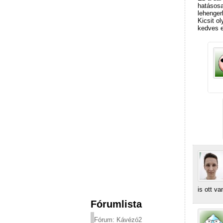
hatásosa
lehengerl
Kicsit o
kedves e
is ott va
Fórumlista
Fórum: Kávézó2