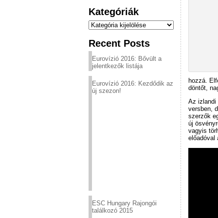
Kategóriák
Kategóriák
Recent Posts
Eurovízió 2016: Bővült a
jelentkezők listája
hozzá. Elf
Eurovízió 2016: Kezdődik az
döntőt, na
új szezon!
Az izlandi
versben, 
szerzők eg
új ösvényr
vagyis tör
előadóval 
ESC Hungary Rajongói
találkozó 2015