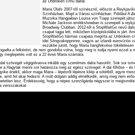
az Unbroken című dallal.
Maria Olafs 2007-től színésznő, először a Reykjavík
Színházban, Majd a Városi színházban. Például A
Z
Muzsika Hangja
i
ban Louisa von Trapp szerepét játsz
Michale Jackson emlékshowban is szerepelt a reykja
Broadway Clubban. 2012-től a StopWaitGo nevű dal
csapat tagja lett, miközben középiskolába is járt. Am
StopWaitGo hármas csapata megírta az Unbroken cí
idei Söngvakeppninre, vagyis az izlandi eurovíziós v
eszükbe jutott, hogy Maria hangfekvése tökéletesen i
ogadta a felkérést, de nem gondolta volna, hogy meg is tudja nyerni ezzel a 
gy meglepetés volt ez a 22 éves Maria számára.
 dal szövegét végigolvasva inkább egy szerelmes dalra hasonlít. Sok sor ismé
de a Hagylak menni sor határozza meg az egész szöveget. A dal főhőse – és 
yike énekli, akkor maga Maria – lépésről lépésre kilép a sötétből, egyre me
e, amit fel akar fedezni. A múlt dolgain addig elmélkedik, amíg meg nem erős
hetetlen lesz. Érdekesség, hogy a népes szerzőgárda négyszer is megismétel
a versszakokat.