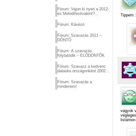
Fórum: Vajon ki nyeri a 2012-
es Melodifestivalent?
Tippem :
(2012.03.10. 12:00-ig)
Fórum: Kávézó
Fórum: Szavazás 2011 –
DÖNTŐ
Fórum: A szavazás
folytatódik – ELŐDÖNTŐK
Fórum: Szavazz a kedvenc
dalaidra országonként 2002
és 2011 között!
Fórum: Szavazás a
mindenem!
vagyok v
végleges
listámon 