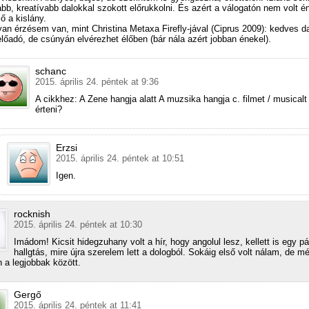
bb, kreatívabb dalokkal szokott előrukkolni. És azért a válogatón nem volt 
ő a kislány.
lyan érzésem van, mint Christina Metaxa Firefly-jával (Ciprus 2009): kedves da
lőadó, de csúnyán elvérezhet élőben (bár nála azért jobban énekel).
schanc
2015. április 24. péntek at 9:36
A cikkhez: A Zene hangja alatt A muzsika hangja c. filmet / musicalt 
érteni?
Erzsi
2015. április 24. péntek at 10:51
Igen.
rocknish
2015. április 24. péntek at 10:30
Imádom! Kicsit hidegzuhany volt a hír, hogy angolul lesz, kellett is egy pá
hallgtás, mire újra szerelem lett a dologból. Sokáig első volt nálam, de 
n a legjobbak között.
Gergő
2015. április 24. péntek at 11:41