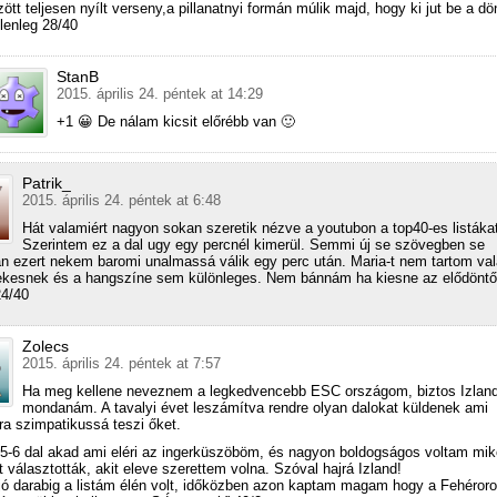
ött teljesen nyílt verseny,a pillanatnyi formán múlik majd, hogy ki jut be a dö
lenleg 28/40
StanB
2015. április 24. péntek at 14:29
+1 😀 De nálam kicsit előrébb van 🙂
Patrik_
2015. április 24. péntek at 6:48
Hát valamiért nagyon sokan szeretik nézve a youtubon a top40-es listáka
Szerintem ez a dal ugy egy percnél kimerül. Semmi új se szövegben se
n ezert nekem baromi unalmassá válik egy perc után. Maria-t nem tartom va
kesnek és a hangszíne sem különleges. Nem bánnám ha kiesne az elődöntő
24/40
Zolecs
2015. április 24. péntek at 7:57
Ha meg kellene neveznem a legkedvencebb ESC országom, biztos Izlan
mondanám. A tavalyi évet leszámítva rendre olyan dalokat küldenek ami
 szimpatikussá teszi őket.
 5-6 dal akad ami eléri az ingerküszöböm, és nagyon boldogságos voltam mik
t választották, akit eleve szerettem volna. Szóval hajrá Izland!
jó darabig a listám élén volt, időközben azon kaptam magam hogy a Fehéror