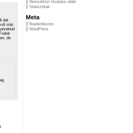
Nemzetközi hivatalos oldal
Statisztikák
Meta
i dal.
Bejelentkezés
volt már,
nyévekkel
WordPress
ridrik
en, de
yag
a