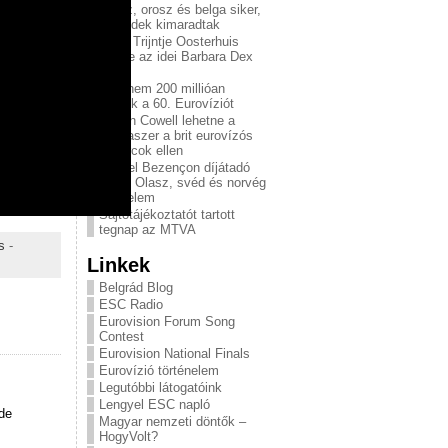
Olasz, orosz és belga siker,
a svédek kimaradtak
Blog: Trijntje Oosterhuis
nyerte az idei Barbara Dex
díjat
Majdnem 200 millióan
nézték a 60. Eurovíziót
Simon Cowell lehetne a
csodaszer a brit eurovízós
kudarcok ellen
Marcel Bezençon díjátadó
2015: Olasz, svéd és norvég
győzelem
Sajtótájékoztatót tartott
tegnap az MTVA
s
-
Linkek
Belgrád Blog
ESC Radio
Eurovision Forum Song
Contest
Eurovision National Finals
Eurovízió történelem
Legutóbbi látogatóink
Lengyel ESC napló
de
Magyar nemzeti döntők –
HogyVolt?