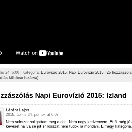
lis 24. 6:00 | Kategória:
Eurovízió 2015,
Napi Eurovízió 2015
|
26 hozzászólá
ólás küldése lezárva)
zzászólás Napi Eurovízió 2015: Izland
Léránt Lajos
2015. április 24. péntek at 6:07
Nem sokszor hallgattam meg a dalt. Nem nagy kedvencem. Ettől még jó 
keveset hallva se jót sr rosszat nem tudok rà mondani. Elmegy kategória.