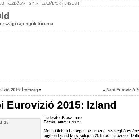
UM
KEZDŐLAP
GY.I.K., SZABÁLYOK
ENGLISH
ld
rországi rajongók fóruma
vízió 2015: Írország
»
«
Napi Eurovízió 20
i Eurovízió 2015: Izland
Tudósító: Klész Imre
Forrás: eurovision.tv
Maria Olafs tehetséges színésznő, szövegíró és én
egyben Izland képviselője a 2015-ös Eurovíziós Dalf