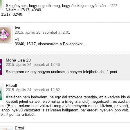
Szegénynek, hogy engedik meg, hogy énekeljen egyáltalán….???
Nálam : 17/17, 40/40
 13/17, 32/40
Iza
2015. április 25. szombat at 2:01
+1
36/40, 15/17, visszasírom a Pollapönköt…
Mona Lisa 29
2015. április 24. péntek at 12:46
Szamomra ez egy nagyon unalmas, konnyen felejtheto dal. 1 pont
Pitbull
2015. április 24. péntek at 12:52
Általában nem kedvelem, ha egy dal szövege repetitív, ez a kedves kis d
kivételt jelent ez alól, első hallásra (még izlandiul) megtetszett, és azóta i
ele (Erzsi, nekem nem változik meg a véleményem menet közben, ez van!),
 angol nyelvű változatot is szívesen hallgatom, bár eredeti nyelven jobb volt.
9., 7 ponttal a tízből.
Erzsi