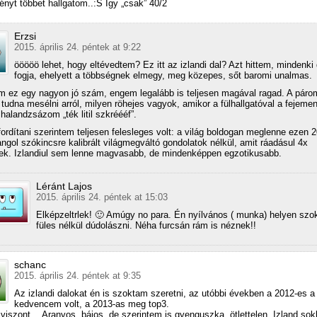
nyt többet hallgatom..:S Így „csak” 40/2
Erzsi
2015. április 24. péntek at 9:22
ööööö lehet, hogy eltévedtem? Ez itt az izlandi dal? Azt hittem, mindenki 
fogja, ehelyett a többségnek elmegy, meg közepes, sőt baromi unalmas.
m ez egy nagyon jó szám, engem legalább is teljesen magával ragad. A páro
 tudna mesélni arról, milyen röhejes vagyok, amikor a fülhallgatóval a fejeme
 halandzsázom „ték litil szkréééf”.
fordítani szerintem teljesen felesleges volt: a világ boldogan meglenne ezen 
ngol szókincsre kalibrált világmegváltó gondolatok nélkül, amit ráadásul 4x
ek. Izlandiul sem lenne magvasabb, de mindenképpen egzotikusabb.
Léránt Lajos
2015. április 24. péntek at 15:03
Elképzeltrlek! 🙂 Amúgy no para. Én nyílvános ( munka) helyen sz
füles nélkül dúdolászni. Néha furcsán rám is néznek!!
schanc
2015. április 24. péntek at 9:35
Az izlandi dalokat én is szoktam szeretni, az utóbbi években a 2012-es a
kedvencem volt, a 2013-as meg top3.
 viszont… Aranyos, bájos, de szerintem is gyenguszka, ötlettelen. Izland sok