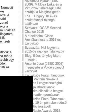
Alexander Rybak (ESC
2009), Miklósa Erika és a
i Nemzeti
Virtuózok tehetségkutató
ene
sztárjai a Margitszigeten
otta. A
ESC Hungary 10 éves
víki
születésnapi rajongói
szerző
találkozó
ikor a
Szavazz: OGAE Second
mű dalt az
Chance 2015
álogatóra,
A stockholmi Globe
llik
Arénában lesz a 2016-os
nemzeti
Eurovízió
Szavazás: Hol legyen a
2015-ös rajongói találkozó?
tlődik a
Blog: Bécs tényleg kitett
ha már a
magáért
sszebb egy
ödik,
Antonio José (JESC 2005)
teti az
megnyerte a Voice spanyol
verzióját
Eurovíziós Fiatal Táncosok
2015: Viktoria Nowak a
győztes Lengyelországból
A megállíthatatlanok:
Conchita ellenállt a lengyel
konzervatív nyomásnak
Eurovíziós Fiatal Táncosok:
Június 19-én pénteken döntő
a sör fővárosából!
ESC Radio Awards 2015: