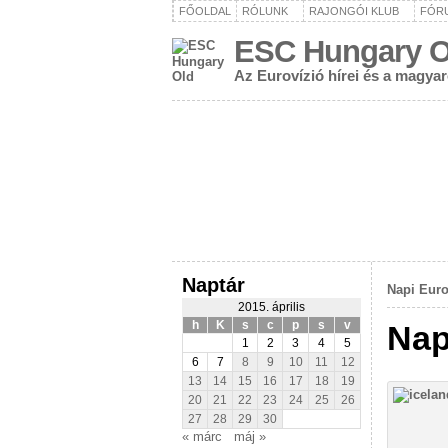
FŐOLDAL
RÓLUNK
RAJONGÓI KLUB
FÓR
ESC Hungary O
Az Eurovízió hírei és a magya
Naptár
Napi Euro
2015. április
h
K
s
c
p
s
v
Nap
1
2
3
4
5
6
7
8
9
10
11
12
13
14
15
16
17
18
19
20
21
22
23
24
25
26
27
28
29
30
« márc
máj »