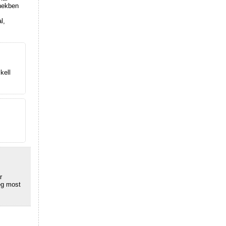
énekben
l,
kell
r
még most