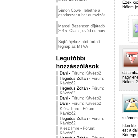
Ezek köz
Nálam je
Simon Cowell lehetne a
csodaszer a brit eurovízós
kudarcok ellen
Marcel Bezençon díjátadó
2015: Olasz, svéd és norvég
győzelem
Sajtótájékoztatót tartott
tegnap az MTVA
Legutóbbi
hozzászólások
dallamba
Dani
-
Fórum: Kávézó2
nagy ene
Hegedüs Zoltán
-
Fórum:
Nálam: 
Kávézó2
Hegedüs Zoltán
-
Fórum:
Kávézó2
Dani
-
Fórum: Kávézó2
Dani
-
Fórum: Kávézó2
Klész Imre
-
Fórum:
Kávézó2
számomra
Hegedüs Zoltán
-
Fórum:
Kávézó2
Idén kb.
Klész Imre
-
Fórum:
ezt a dal
Kávézó2
Bár egy 