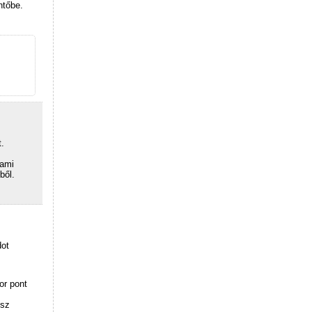
ntőbe.
t.
lami
ből.
dot
or pont
osz