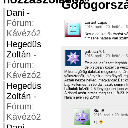
Görögorsz
Dani
-
Fórum:
Léránt Lajos
2015. április 20. hétfő at 
Kávézó2
Nos a dal kettős érzést v
filmzene hatása van szám
Hegedüs
gaboca701
Zoltán
-
2015. április 20. hétfő at 
Fórum:
Ez a dal csúszott legtöbb 
de biztosan közelit a ves
Mikor a görög dalokat megismerhettük, 
Kávézó2
választanák, hiányzik a mezőnyből egy
Aztán nesze neked, megkaptuk.Ezt kö
Hegedüs
baj, kellemes, szép dal, csak semmi 
balladák között 4-5 lényegesen jobb v
A döntő azért biztos meglesz, 18-23. 
Zoltán
-
Nálam jelenleg 23/40
Fórum:
StanB
Kávézó2
2015. április 20. hétf
+1
Dani
-