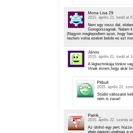
Mona Lisa 29
2015. április 21. kedd at 0
Nem egy rossz dal, eloben
Gorogorszagnak. Nalam k
(Nagyon meglepodtem azon, hogy haro
neztem volna ezeket belole es ezt mos
János
2015. április 21. kedd at 
A légtechnikája tönkre vá
írtnak érzem,hogy akár to
Pitbull
2015. április 22. sze
Stúdió változatot kel
nem is zavar!
Patrik_
2015. április 22. szerda a
Az útolsó egy perc húzza 
eleje nagyon unalmas a v