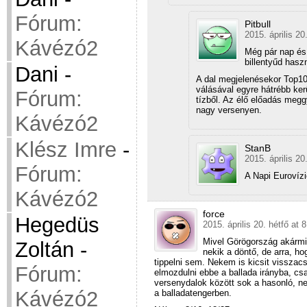
Fórum:
Pitbull
2015. április 20
Kávézó2
Még pár nap és 
billentyűd hasz
Dani
-
A dal megjelenésekor Top10-
válásával egyre hátrébb kerü
Fórum:
tízből. Az élő előadás meg
nagy versenyen.
Kávézó2
Klész Imre
-
StanB
2015. április 20
Fórum:
A Napi Eurovíz
Kávézó2
force
Hegedüs
2015. április 20. hétfő at 
Mivel Görögország akármit
Zoltán
-
nekik a döntő, de arra, h
tippelni sem. Nekem is kicsit visszacsú
Fórum:
elmozdulni ebbe a ballada irányba, csa
versenydalok között sok a hasonló, ne
Kávézó2
a balladatengerben.