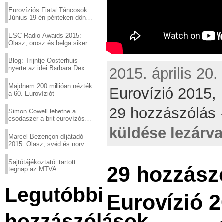
Eurovíziós Fiatal Táncosok:
Június 19-én pénteken döntő
a sör fővárosából!
ESC Radio Awards 2015:
Olasz, orosz és belga siker,
a svédek kimaradtak
Blog: Trijntje Oosterhuis
nyerte az idei Barbara Dex
2015. április 20.
díjat
Majdnem 200 millióan nézték
Eurovízió 2015,
a 60. Eurovíziót
29 hozzászólás
Simon Cowell lehetne a
csodaszer a brit eurovízós
kudarcok ellen
küldése lezárva
Marcel Bezençon díjátadó
2015: Olasz, svéd és norvég
győzelem
Sajtótájékoztatót tartott
29 hozzász
tegnap az MTVA
Legutóbbi
Eurovízió 2
hozzászólások