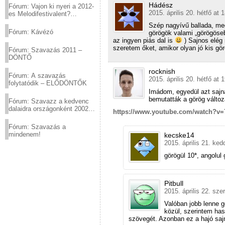
Hádész
Fórum: Vajon ki nyeri a 2012-
2015. április 20. hétfő at 
es Melodifestivalent?
(2012.03.10. 12:00-ig)
Szép nagyívű ballada, me
Fórum: Kávézó
görögök valami „görögöseb
az ingyen piás dal is
) Sajnos elég
szeretem őket, amikor olyan jó kis gö
Fórum: Szavazás 2011 –
DÖNTŐ
rocknish
Fórum: A szavazás
2015. április 20. hétfő at 
folytatódik – ELŐDÖNTŐK
Imádom, egyedül azt sajná
bemutatták a görög változa
Fórum: Szavazz a kedvenc
dalaidra országonként 2002
https://www.youtube.com/watch?v
és 2011 között!
Fórum: Szavazás a
mindenem!
kecske14
2015. április 21. ked
görögül 10*, angolul
Pitbull
2015. április 22. sze
Valóban jobb lenne gö
közül, szerintem ha
szövegét. Azonban ez a hajó sa