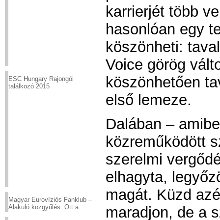
karrierjét több 
hasonlóan egy t
köszönheti: tava
Voice görög vált
köszönhetően tav
ESC Hungary Rajongói
találkozó 2015
első lemeze.
Dalában – amibe
közreműködött s
szerelmi vergődé
elhagyta, legyőzö
magát. Küzd azér
Magyar Eurovíziós Fanklub –
Alakuló közgyűlés: Ott a
maradjon, de a s
helyed!