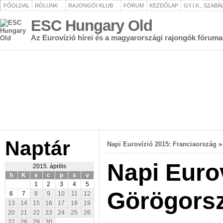
FŐOLDAL
RÓLUNK
RAJONGÓI KLUB
FÓRUM
KEZDŐLAP
GY.I.K., SZAB
ESC Hungary Old
Az Eurovízió hírei és a magyarországi rajongók fóruma
Naptár
Napi Eurovízió 2015: Franciaország
Napi Euro
2015. április
h
K
s
c
p
s
v
1
2
3
4
5
Görögors
6
7
8
9
10
11
12
13
14
15
16
17
18
19
20
21
22
23
24
25
26
27
28
29
30