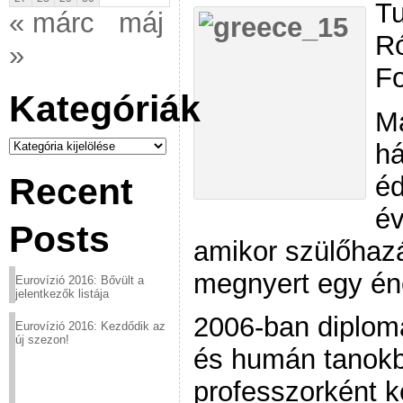
Tu
« márc
máj
Ró
»
Fo
Kategóriák
Ma
Kategóriák
h
éd
Recent
év
Posts
amikor szülőhaz
megnyert egy én
Eurovízió 2016: Bővült a
jelentkezők listája
2006-ban diplomá
Eurovízió 2016: Kezdődik az
új szezon!
és humán tanokb
professzorként ke