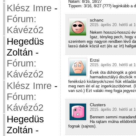
Nálam: 8/16, 18/27
Klész Imre
-
Tippem: 3/16, 8/27 (???) leginkább a 
Fórum:
schanc
2015. április 20. hétfő at 
Kávézó2
Nekem hosszú-hosszú évek
Igaz, tényleg pech, hogy 
Hegedüs
szerintem egy nagyon rendben lévő da
lassú dalok közül ezt (és az írt) hallg
Zoltán
-
Erzsi
Fórum:
2015. április 20. hétfő at 
Kávézó2
Évek óta dühöngök a görög
harmadosztályú diszkók n
fenékrázó kislányok/szexi fiúk előad
Klész Imre
-
meg nem éri el az ingerküszöbömet. (Ú
van szó.) Ezt valaki meg fogja jegyezn
Fórum:
Clusters
Kávézó2
2015. április 20. hétfő at 
Hegedüs
Bennem semmi maradandót
Ha rajtam múlna elődöntőb
fognak (sajnos).
Zoltán
-