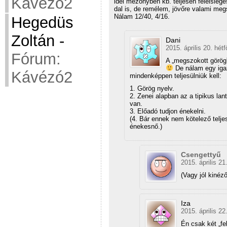
Kávézó2
idei mezőnyben kb. teljesen felelslege
dal is, de remélem, jövőre valami meg
Nálam 12/40, 4/16.
Hegedüs
Zoltán
-
Dani
2015. április 20. hétf
Fórum:
A „megszokott görög”
De nálam egy igaz
Kávézó2
mindenképpen teljesülniük kell:
1. Görög nyelv.
2. Zenei alapban az a tipikus la
van.
3. Előadó tudjon énekelni.
(4. Bár ennek nem kötelező teljes
énekesnő.)
Csengettyű
2015. április 21
(Vagy jól kinéz
Iza
2015. április 22
Én csak két „fe