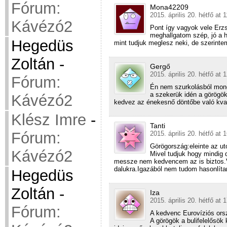
Fórum:
Mona42209
2015. április 20. hétfő at 
Kávézó2
Pont így vagyok vele Erzs
meghallgatom szép, jó a h
Hegedüs
mint tudjuk meglesz neki, de szerin
Zoltán
-
Gergő
2015. április 20. hétfő at 
Fórum:
Én nem szurkolásból mond
a szekerük idén a görögö
Kávézó2
kedvez az énekesnő döntőbe való kva
Klész Imre
-
Tanti
Fórum:
2015. április 20. hétfő at 
Görögország:eleinte az ut
Kávézó2
Mivel tudjuk hogy mindig 
messze nem kedvencem az is biztos.V
dalukra.Igazából nem tudom hasonlítan
Hegedüs
Zoltán
-
Iza
2015. április 20. hétfő at 
Fórum:
A kedvenc Eurovíziós orsz
A görögök a bulifelelősök 