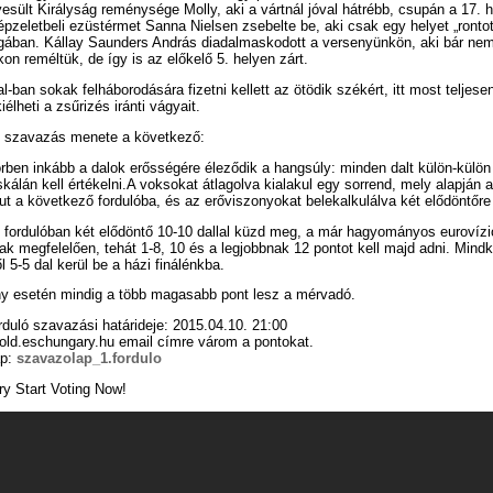
yesült Királyság reménysége Molly, aki a vártnál jóval hátrébb, csupán a 17. h
képzeletbeli ezüstérmet Sanna Nielsen zsebelte be, aki csak egy helyet „rontot
ában. Kállay Saunders András diadalmaskodott a versenyünkön, aki bár nem
tkon reméltük, de így is az előkelő 5. helyen zárt.
l-ban sokak felháborodására fizetni kellett az ötödik székért, itt most teljese
élheti a zsűrizés iránti vágyait.
t szavazás menete a következő:
rben inkább a dalok erősségére éleződik a hangsúly: minden dalt külön-külön
 skálán kell értékelni.A voksokat átlagolva kialakul egy sorrend, mely alapján a
ut a következő fordulóba, és az erőviszonyokat belekalkulálva két elődöntőre 
 fordulóban két elődöntő 10-10 dallal küzd meg, a már hagyományos eurovízi
k megfelelően, tehát 1-8, 10 és a legjobbnak 12 pontot kell majd adni. Mindk
l 5-5 dal kerül be a házi finálénkba.
ny esetén mindig a több magasabb pont lesz a mérvadó.
rduló szavazási határideje: 2015.04.10. 21:00
old.eschungary.hu email címre várom a pontokat.
ap:
szavazolap_1.fordulo
y Start Voting Now!