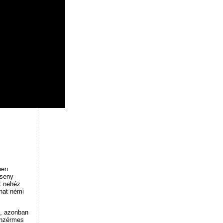
ben
rseny
t nehéz
that némi
k, azonban
ronzérmes