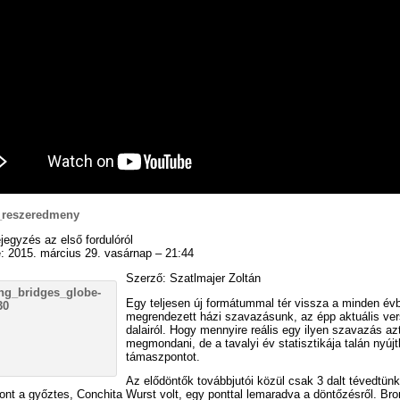
o_reszeredmeny
jegyzés az első fordulóról
: 2015. március 29. vasárnap – 21:44
Szerző: Szatlmajer Zoltán
Egy teljesen új formátummal tér vissza a minden év
megrendezett házi szavazásunk, az épp aktuális ve
dalairól. Hogy mennyire reális egy ilyen szavazás az
megmondani, de a tavalyi év statisztikája talán nyúj
támaszpontot.
Az elődöntők továbbjutói közül csak 3 dalt tévedtün
ont a győztes, Conchita Wurst volt, egy ponttal lemaradva a döntőzésről. B