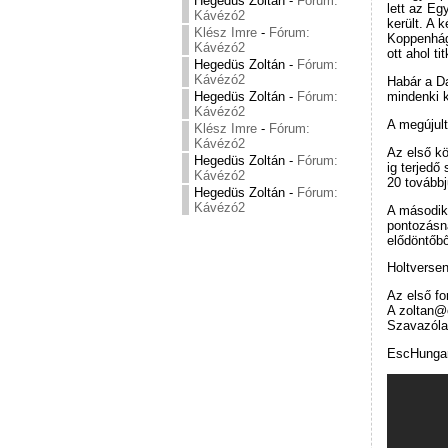
Hegedüs Zoltán
-
Fórum:
lett az Eg
Kávézó2
került. A 
Klész Imre
-
Fórum:
Koppenhág
Kávézó2
ott ahol ti
Hegedüs Zoltán
-
Fórum:
Kávézó2
Habár a Da
Hegedüs Zoltán
-
Fórum:
mindenki ki
Kávézó2
A megújul
Klész Imre
-
Fórum:
Kávézó2
Az első kö
Hegedüs Zoltán
-
Fórum:
ig terjedő
Kávézó2
20 továbbj
Hegedüs Zoltán
-
Fórum:
Kávézó2
A második
pontozásna
elődöntőbő
Holtverse
Az első fo
A zoltan@
Szavazól
EscHungar