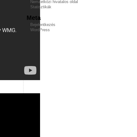
Nemzetközi hivatalos oldal
Statisztikák
Meta
Bejelentkezés
WordPress