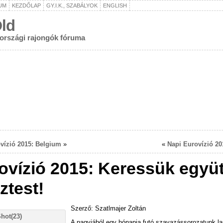
UM
KEZDŐLAP
GY.I.K., SZABÁLYOK
ENGLISH
ld
rországi rajongók fóruma
vízió 2015: Belgium
»
«
Napi Eurovízió 20
ovízió 2015: Keressük együt
ztest!
Szerző: Szatlmajer Zoltán
A nagyjából egy hónapja futó szavazássorozatunk l