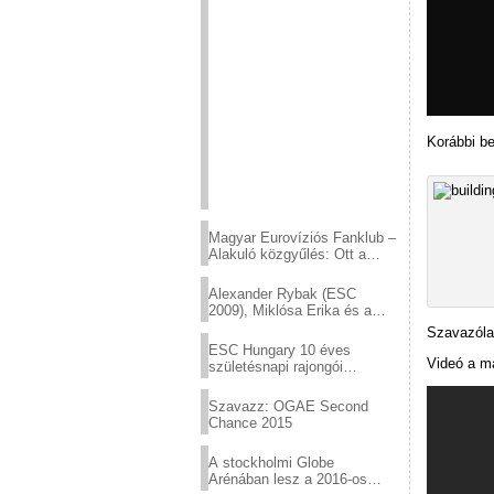
Korábbi be
Magyar Eurovíziós Fanklub –
Alakuló közgyűlés: Ott a
helyed!
Alexander Rybak (ESC
2009), Miklósa Erika és a
Virtuózok tehetségkutató
Szavazóla
sztárjai a Margitszigeten
ESC Hungary 10 éves
Videó a m
születésnapi rajongói
találkozó
Szavazz: OGAE Second
Chance 2015
A stockholmi Globe
Arénában lesz a 2016-os