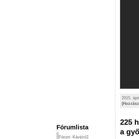
2015. ápr
(Hozzász
225 h
Fórumlista
a győ
Fórum: Kávézó2