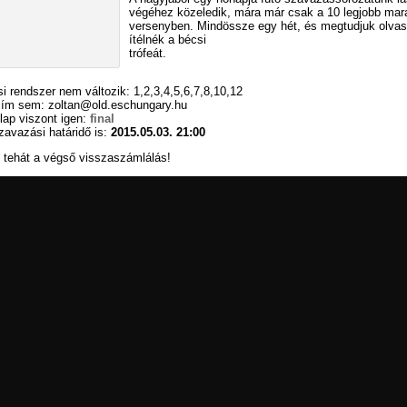
végéhez közeledik, mára már csak a 10 legjobb mar
versenyben. Mindössze egy hét, és megtudjuk olvas
ítélnék a bécsi
trófeát.
i rendszer nem változik: 1,2,3,4,5,6,7,8,10,12
cím sem: zoltan@old.eschungary.hu
lap viszont igen:
final
avazási határidő is:
2015.05.03. 21:00
 tehát a végső visszaszámlálás!