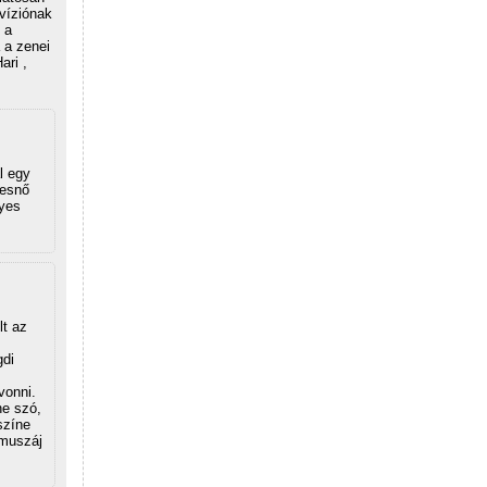
víziónak
 a
 a zenei
ari ,
l egy
kesnő
gyes
t az
gdi
vonni.
ne szó,
színe
 muszáj