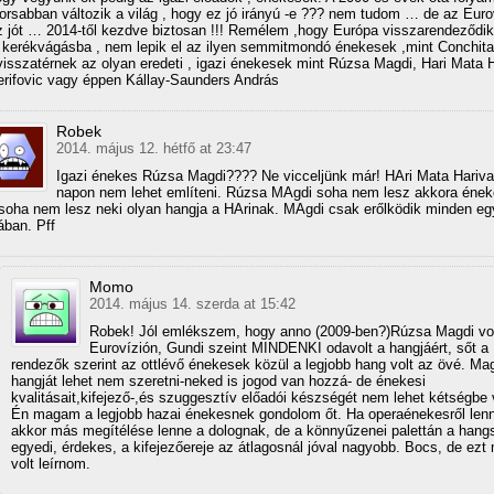
orsabban változik a világ , hogy ez jó irányú -e ??? nem tudom … de az Euro
 jót … 2014-től kezdve biztosan !!! Remélem ,hogy Európa visszarendeződik
 kerékvágásba , nem lepik el az ilyen semmitmondó énekesek ,mint Conchita
 visszatérnek az olyan eredeti , igazi énekesek mint Rúzsa Magdi, Hari Mata H
erifovic vagy éppen Kállay-Saunders András
Robek
2014. május 12. hétfő at 23:47
Igazi énekes Rúzsa Magdi???? Ne vicceljünk már! HAri Mata Hariva
napon nem lehet említeni. Rúzsa MAgdi soha nem lesz akkora éne
soha nem lesz neki olyan hangja a HArinak. MAgdi csak erőlködik minden e
ában. Pff
Momo
2014. május 14. szerda at 15:42
Robek! Jól emlékszem, hogy anno (2009-ben?)Rúzsa Magdi vol
Eurovízión, Gundi szeint MINDENKI odavolt a hangjáért, sőt a
rendezők szerint az ottlévő énekesek közül a legjobb hang volt az övé. Ma
hangját lehet nem szeretni-neked is jogod van hozzá- de énekesi
kvalitásait,kifejező-,és szuggesztív előadói készségét nem lehet kétségbe 
Én magam a legjobb hazai énekesnek gondolom őt. Ha operaénekesről len
akkor más megítélése lenne a dolognak, de a könnyűzenei palettán a hang
egyedi, érdekes, a kifejezőereje az átlagosnál jóval nagyobb. Bocs, de ezt
volt leírnom.