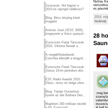
Eurovízió
Nyitray Ka
nemzetközi
Szavazás: Hol legyen a
és jelezté
2015-ös rajongói találkozó?
2014. máj
Blog: Bécs tényleg kitett
lezárva)
magáért
Antonio José (JESC 2005)
megnyerte a Voice spanyol
28 ho
verzióját
Saun
Eurovíziós Fiatal Táncosok
2015: Viktoria Nowak a
győztes Lengyelországból
A megállíthatatlanok:
Conchita ellenállt a lengyel
konzervatív nyomásnak
Eurovíziós Fiatal Táncosok:
Június 19-én pénteken döntő
a sör fővárosából!
ESC Radio Awards 2015:
Olasz, orosz és belga siker,
a svédek kimaradtak
Blog: Trijntje Oosterhuis
,meg bar
nyerte az idei Barbara Dex
szavazta
díjat
valamily
összecsa
Majdnem 200 millióan nézték
át kell 
a 60. Eurovíziót