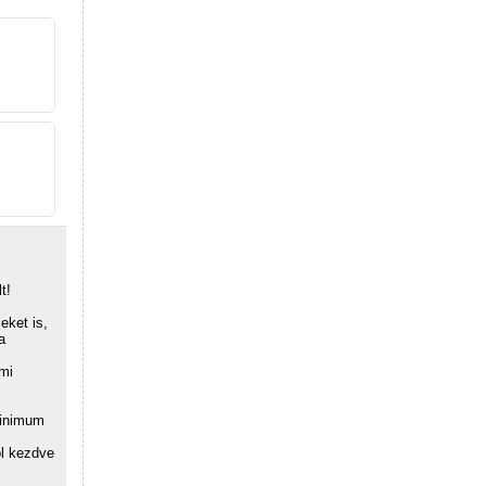
t!
eket is,
a
émi
minimum
ól kezdve