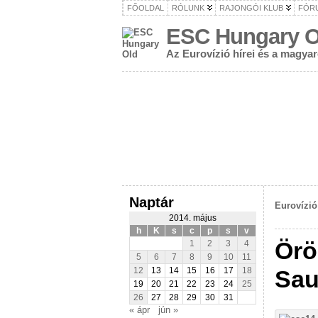
FŐOLDAL
RÓLUNK
RAJONGÓI KLUB
FÓR
ESC Hungary O
Az Eurovízió hírei és a magya
Naptár
Eurovízió
2014. május
h
K
s
c
p
s
v
Örö
1
2
3
4
5
6
7
8
9
10
11
Sau
12
13
14
15
16
17
18
19
20
21
22
23
24
25
26
27
28
29
30
31
« ápr
jún »