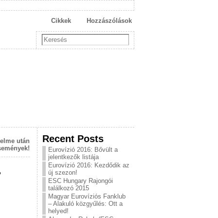
Cikkek
Hozzászólások
Recent Posts
zelme után
események!
Eurovízió 2016: Bővült a
jelentkezők listája
Eurovízió 2016: Kezdődik az
-
új szezon!
ESC Hungary Rajongói
találkozó 2015
Magyar Eurovíziós Fanklub
– Alakuló közgyűlés: Ott a
helyed!