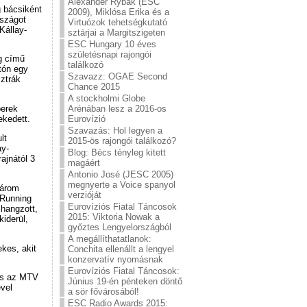
Alexander Rybak (ESC
g bácsiként
2009), Miklósa Erika és a
rszágot
Virtuózok tehetségkutató
Kállay-
sztárjai a Margitszigeten
ESC Hungary 10 éves
születésnapi rajongói
g című
találkozó
tón egy
Szavazz: OGAE Second
sztrák
Chance 2015
A stockholmi Globe
Arénában lesz a 2016-os
berek
Eurovízió
ekedett.
Szavazás: Hol legyen a
lt
2015-ös rajongói találkozó?
ay-
Blog: Bécs tényleg kitett
ajnától 3
magáért
Antonio José (JESC 2005)
megnyerte a Voice spanyol
három
verzióját
 Running
Eurovíziós Fiatal Táncosok
lhangzott,
2015: Viktoria Nowak a
iderül,
győztes Lengyelországból
A megállíthatatlanok:
kes, akit
Conchita ellenállt a lengyel
konzervatív nyomásnak
Eurovíziós Fiatal Táncosok:
és az MTV
Június 19-én pénteken döntő
ével
a sör fővárosából!
ESC Radio Awards 2015: