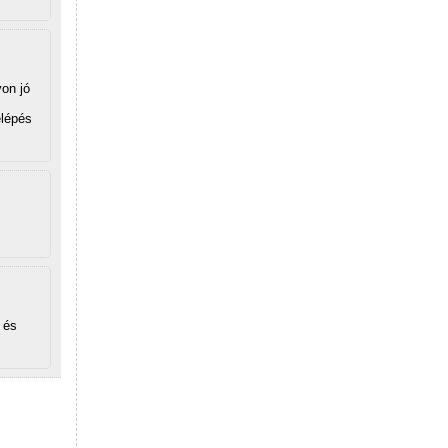
on jó
elépés
 és