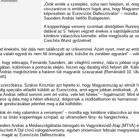
„Örök emlék a szereplés, soha nem felejtem, el, öre
visszanézve is emlékezni fogok arra, hogy Magyaro
képviseltem az Eurovíziós Dalfesztiválon” – mondta 
Saunders András hétfőn Budapesten.
A koppenhágai verseny szombati döntőjében Runnin
dalával az 5. helyen végzett énekes a sajtótájékozta
kérdésre válaszolva kiemelte: előre megjósolta az o
Conchita Wurst győzelmét.
d énekelni, bár dala nem találkozott az ízlésemmel. Azért nyert, mert az em
ha valaki egyedi és nem fél önmagát adni, külsőre és zenében egyaránt” – vél
l, hogy édesapja, Fernando Saunders, aki világhírű zenész, nála is jobban izgu
ban, különösen a pontozás elején, hiszen egy darabig első helyen állt. Káll
ndrás megköszönte a határon túli magyarok szavazatait (Romániától 10, Ukr
ott).
szerzőtársa, Szakos Krisztián azt fejtette ki, hogy Magyarország az elmúlt 
ig speciális előadót küldött az Eurovízióra, amit egyre jobban értékelnek. „A
de András nélkül semmit sem ért volna, vele lett hiteles” – fogalmazott. Mint e
ros új dala még a héten elkészül, dolgoznak a stúdióalbumon és hamarosan k
k gondozásában jelenhet meg a dal külföldön.
ulok én még valamikor a versenyen” – mondta egy kérdésre válaszolva az éne
t az óriási koppenhágai színpad, az ultramodern fény- és hangtechnika.
unders András a Médiaszolgáltatás-támogató és Vagyonkezelő Alap (MTVA) 
 készített A Dal című válogatóverseny, egyben showműsor februári megnyerés
ta magát az Eurovíziós Dalfesztiválra.