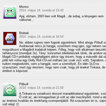
Momo
2014. május 14. szerda at 15:43
Ajaj, elírtam, 2007-ben volt Magdi…de sebaj, a lényegen nem
változtat…
Robek
2014. május 14. szerda at 16:54
No, ebben sajnos nem fogunk egyetérteni. Mint ahogy Pitbull sz
Andrásnak nincs jó hangja, szerintem meg igen, úgy nekem se
megváltozni a Magdiról kialakult képem. Főleg, hogy volt alkalmam beszéln
néhányszor (mondjuk 3x). Tény: koncerten tökéletesnek tűnik, de amikor e
Magdi CD-t próbálok végighallgatni akkor úgy érzem, hogy a második dal u
jobb lett volna egy Dolly Roll CD-vel indítani (ez csak vicc volt). Sajnálom
tudom megkedvelni, sem a hangját, sem a személyét. Én idén SLO-ra
szavaztam, mert úgy éreztem, hogy nem csak, hogy jól énekel Tinkara, d
értéket is képvisel.
Pitbull
2014. május 14. szerda at 21:50
A Tinkara-ra vonatkozó résszel maradéktalanul egyetértek, s
Ő volt az, aki kimagaslóan jó volt az idei mezőnyből, mind a da
az énekesi kvalitás és énekhang szempontjából. Rá szavaztam én is, saj
volt elég! 🙁