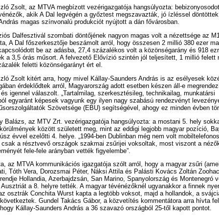
zló Zsolt, az MTVA megbízott vezérigazgatója hangsúlyozta: bebizonyosodot
énézők, akik A Dal legvégén a győztest megszavazták, jó ízléssel döntöttek,
András magas színvonalú produkciót nyújtott a dán fővárosban.
ziós Dalfesztivál szombati döntőjének nagyon magas volt a nézettsége az M1
ta, A Dal főszerkesztője beszámolt arról, hogy összesen 2 millió 380 ezer m
kapcsolódott be az adásba, 27,4 százalékos volt a közönségarány és 918 ez
 a 3,5 órás műsort. A felvezető Elővízió szintén jól teljesített, 1 millió felett
zázalék feletti közönségarányt ért el.
ló Zsolt kitért arra, hogy mivel Kállay-Saunders András is az esélyesek közé
ában érdeklődtek arról, Magyarország adott esetben készen áll-e megrendez
 és igennel válaszolt. „Tartalmilag, szerkesztésileg, technikailag, munkatársi
ól egyaránt képesek vagyunk egy ilyen nagy szabású rendezvényt levezénye
űsorszolgáltatók Szövetsége (EBU) segítségével, ahogy ez minden évben tör
 Balázs, az MTV Zrt. vezérigazgatója hangsúlyozta: a mostani 5. hely sokka
örülmények között született meg, mint az eddigi legjobb magyar pozíció, Ba
húsz évvel ezelőtti 4. helye. „1994-ben Dublinban még nem volt mobiltelefono
csak a résztvevő országok szakmai zsűrijei voksoltak, most viszont a néző
eményét fele-fele arányban vették figyelembe”.
ta, az MTVA kommunikációs igazgatója szólt arról, hogy a magyar zsűri (ame
i, Tóth Vera, Dorozsmai Péter, Náksi Attila és Palásti Kovács Zoltán Zoohac
rendje Hollandia, Azerbajdzsán, San Marino, Spanyolország és Montenegró vo
 Ausztriát a 8. helyre tették. A magyar tévénézőknél ugyanakkor a finnek nyer
z osztrák Conchita Wurst kapta a legtöbb voksot, majd a hollandok, a svájc
következtek. Gundel Takács Gábor, a közvetítés kommentátora arra hívta fel
 hogy Kállay-Saunders András a 36 szavazó országból 25-től kapott pontot.