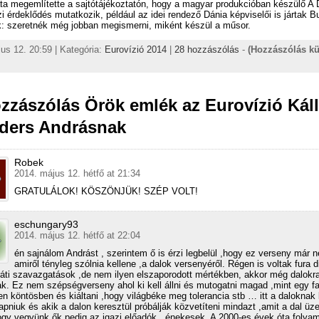
ta megemlítette a sajtótájékoztatón, hogy a magyar produkcióban készülő A D
 érdeklődés mutatkozik, például az idei rendező Dánia képviselői is jártak 
k: szeretnék még jobban megismerni, miként készül a műsor.
us 12. 20:59 | Kategória:
Eurovízió 2014
|
28 hozzászólás
-
(Hozzászólás k
zzászólás Örök emlék az Eurovízió Káll
ders Andrásnak
Robek
2014. május 12. hétfő at 21:34
GRATULÁLOK! KÖSZÖNJÜK! SZÉP VOLT!
eschungary93
2014. május 12. hétfő at 22:04
én sajnálom Andrást , szerintem ő is érzi legbelül ,hogy ez verseny már 
amiről tényleg szólnia kellene ,a dalok versenyéről. Régen is voltak fura d
áti szavazgatások ,de nem ilyen elszaporodott mértékben, akkor még dalokr
k. Ez nem szépségverseny ahol ki kell állni és mutogatni magad ,mint egy f
en köntösben és kiáltani ,hogy világbéke meg tolerancia stb … itt a daloknak 
pniuk és akik a dalon keresztül próbálják közvetíteni mindazt ,amit a dal üz
hogy vegyünk ők pedig az igazi előadók , énekesek. A 2000-es évek óta folya