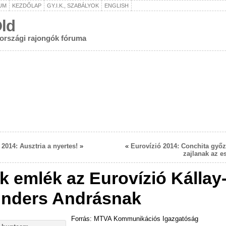
UM
KEZDŐLAP
GY.I.K., SZABÁLYOK
ENGLISH
ld
rországi rajongók fóruma
 2014: Ausztria a nyertes!
»
«
Eurovízió 2014: Conchita győ
zajlanak az 
k emlék az Eurovízió Kállay
nders Andrásnak
Forrás: MTVA Kommunikációs Igazgatóság