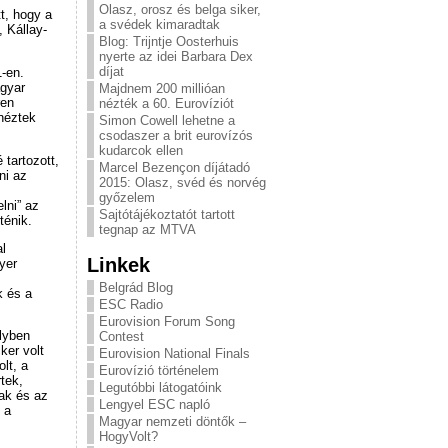
Olasz, orosz és belga siker,
t, hogy a
a svédek kimaradtak
 Kállay-
Blog: Trijntje Oosterhuis
nyerte az idei Barbara Dex
díjat
-en.
agyar
Majdnem 200 millióan
ren
nézték a 60. Eurovíziót
 néztek
Simon Cowell lehetne a
csodaszer a brit eurovízós
kudarcok ellen
 tartozott,
Marcel Bezençon díjátadó
ni az
2015: Olasz, svéd és norvég
győzelem
lni” az
Sajtótájékoztatót tartott
ténik.
tegnap az MTVA
l
Linkek
yer
s
Belgrád Blog
k és a
ESC Radio
Eurovision Forum Song
lyben
Contest
ker volt
Eurovision National Finals
lt, a
Eurovízió történelem
tek,
Legutóbbi látogatóink
iak és az
Lengyel ESC napló
 a
Magyar nemzeti döntők –
HogyVolt?