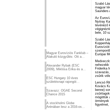
Szabó Lás
magyar tév
Saunders 
Az Euroví
Nyitray Ka
tévénéző 
végignézték
bele, 10 s
Szabó Lász
Koppenhág
Eurovíziót
szempontb
Magyar Eurovíziós Fanklub –
Európai M
Alakuló közgyűlés: Ott a
helyed!
Medveczky
nehezebb k
Alexander Rybak (ESC
Friderika 
2009), Miklósa Erika és a
szavazás, 
Virtuózok tehetségkutató
zsűrik vél
sztárjai a Margitszigeten
ESC Hungary 10 éves
születésnapi rajongói
Lencsó Ri
találkozó
Kovács Kat
benne) sor
Szavazz: OGAE Second
zsűritagok
Chance 2015
mögöttük a
örmények 
A stockholmi Globe
figyelmet,
Arénában lesz a 2016-os