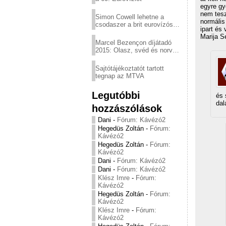
egyre gy
nem tesz
Simon Cowell lehetne a
normális
csodaszer a brit eurovízós
ipart és
kudarcok ellen
Marija S
Marcel Bezençon díjátadó
2015: Olasz, svéd és norvég
győzelem
Sajtótájékoztatót tartott
tegnap az MTVA
Legutóbbi
és 
dal
hozzászólások
Dani
-
Fórum: Kávézó2
Hegedüs Zoltán
-
Fórum:
Kávézó2
Hegedüs Zoltán
-
Fórum:
Kávézó2
Dani
-
Fórum: Kávézó2
Dani
-
Fórum: Kávézó2
Klész Imre
-
Fórum:
Kávézó2
Hegedüs Zoltán
-
Fórum:
Kávézó2
Klész Imre
-
Fórum:
Kávézó2