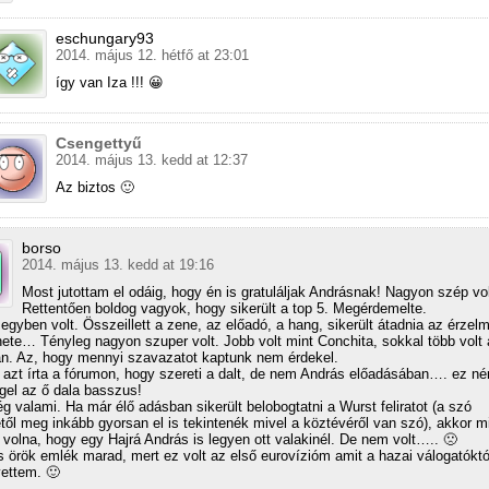
eschungary93
2014. május 12. hétfő at 23:01
így van Iza !!! 😀
Csengettyű
2014. május 13. kedd at 12:37
Az biztos 🙂
borso
2014. május 13. kedd at 19:16
Most jutottam el odáig, hogy én is gratuláljak Andrásnak! Nagyon szép vol
Rettentően boldog vagyok, hogy sikerült a top 5. Megérdemelte.
 egyben volt. Összeillett a zene, az előadó, a hang, sikerült átadnia az érzelm
nete… Tényleg nagyon szuper volt. Jobb volt mint Conchita, sokkal több volt 
n. Az, hogy mennyi szavazatot kaptunk nem érdekel.
ki azt írta a fórumon, hogy szereti a dalt, de nem András előadásában…. ez n
gel az ő dala basszus!
g valami. Ha már élő adásban sikerült belobogtatni a Wurst feliratot (a szó
étől meg inkább gyorsan el is tekintenék mivel a köztévéről van szó), akkor 
 volna, hogy egy Hajrá András is legyen ott valakinél. De nem volt….. 🙁
 örök emlék marad, mert ez volt az első eurovízióm amit a hazai válogatókt
ettem. 🙂