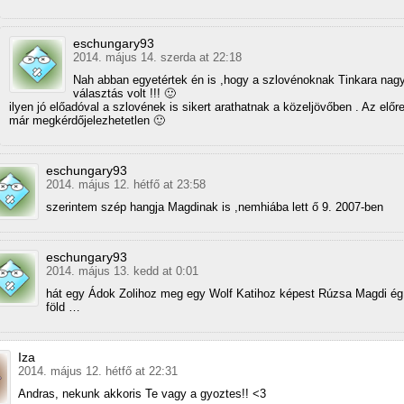
eschungary93
2014. május 14. szerda at 22:18
Nah abban egyetértek én is ,hogy a szlovénoknak Tinkara nagy
választás volt !!! 🙂
ilyen jó előadóval a szlovének is sikert arathatnak a közeljövőben . Az előr
már megkérdőjelezhetetlen 🙂
eschungary93
2014. május 12. hétfő at 23:58
szerintem szép hangja Magdinak is ,nemhiába lett ő 9. 2007-ben
eschungary93
2014. május 13. kedd at 0:01
hát egy Ádok Zolihoz meg egy Wolf Katihoz képest Rúzsa Magdi ég
föld …
Iza
2014. május 12. hétfő at 22:31
Andras, nekunk akkoris Te vagy a gyoztes!! <3