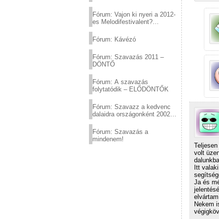
Fórum: Vajon ki nyeri a 2012-
es Melodifestivalent?
(2012.03.10. 12:00-ig)
Fórum: Kávézó
Fórum: Szavazás 2011 –
DÖNTŐ
Fórum: A szavazás
folytatódik – ELŐDÖNTŐK
Fórum: Szavazz a kedvenc
dalaidra országonként 2002
és 2011 között!
Fórum: Szavazás a
mindenem!
Teljesen
volt üze
dalunkba
Itt vala
segítség
Ja és mé
jelentés
elvártam
Nekem is
végigköv