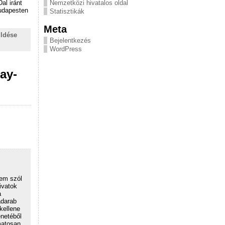
Nemzetközi hivatalos oldal
al iránt
Budapesten
Statisztikák
Meta
üldése
Bejelentkezés
WordPress
ay-
nem szól
ivatok
a
adarab
kellene
enetéből
matosan