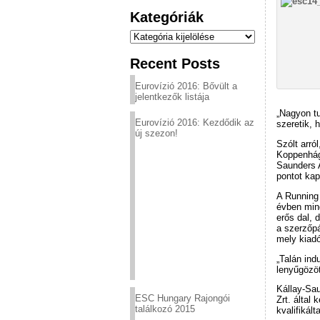
Kategóriák
Kategóriák
Recent Posts
Eurovízió 2016: Bővült a
jelentkezők listája
„Nagyon tu
Eurovízió 2016: Kezdődik az
szeretik, 
új szezon!
Szólt arró
Koppenhágá
Saunders A
pontot kap
A Running 
évben mind
erős dal, 
a szerzőpá
mely kiadó
„Talán ind
lenyűgözöt
Kállay-Sa
ESC Hungary Rajongói
Zrt. által
találkozó 2015
kvalifikál