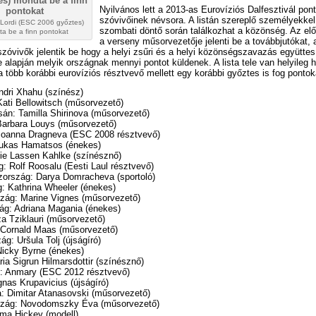
Nyilvános lett a 2013-as Eurovíziós Dalfesztivál po
szóvivőinek névsora. A listán szereplő személyekkel
Lordi (ESC 2006 győztes)
szombati döntő során találkozhat a közönség. Az el
a be a finn pontokat
a verseny műsorvezetője jelenti be a továbbjutókat,
szóvivők jelentik be hogy a helyi zsűri és a helyi közönségszavazás együttes
alapján melyik országnak mennyi pontot küldenek. A lista tele van helyileg h
a több korábbi eurovíziós résztvevő mellett egy korábbi győztes is fog pontoka
ndri Xhahu (színész)
Kati Bellowitsch (műsorvezető)
án: Tamilla Shirinova (műsorvezető)
Barbara Louys (műsorvezető)
 Joanna Dragneva (ESC 2008 résztvevő)
oukas Hamatsos (énekes)
fie Lassen Kahlke (színésznő)
: Rolf Roosalu (Eesti Laul résztvevő)
zország: Darya Domracheva (sportoló)
: Kathrina Wheeler (énekes)
szág: Marine Vignes (műsorvezető)
ág: Adriana Magania (énekes)
za Tziklauri (műsorvezető)
: Cornald Maas (műsorvezető)
ág: Uršula Tolj (újságíró)
Nicky Byrne (énekes)
ria Sigrun Hilmarsdottir (színésznő)
g: Anmary (ESC 2012 résztvevő)
Ignas Krupavicius (újságíró)
: Dimitar Atanasovski (műsorvezető)
zág: Novodomszky Éva (műsorvezető)
ma Hickey (modell)