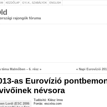
UM
KEZDŐLAP
GY.I.K., SZABÁLYOK
ENGLISH
ld
rországi rajongók fóruma
a téma Malmőben – 6. rész
»
«
Napi Eurovízió 201
013-as Eurovízió pontbemo
vivőinek névsora
Tudósító: Klész Imre
Forrás: escxtra.com