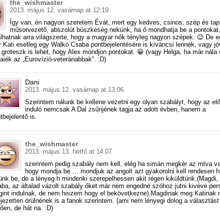
the_wishmaster
2013. május 12. vasárnap at 12:19
Így van, én nagyon szeretem Évát, mert egy kedves, csinos, szép és tap
műsorvezető, abszolút büszkeség nekünk, ha ő mondhatja be a pontokat,
lhatnak arra világszerte, hogy a magyar nők tényleg nagyon szépek. 😉 De 
 Kati esetleg egy Walkó Csaba pontbejelentésére is kíváncsi lennék, vagy jö
groteszk is lehet, hogy Alex mondjon pontokat. 😀 (vagy Helga, ha már nála
iék az „Eurovízió-veteránabbak”. :D)
Dani
2013. május 12. vasárnap at 13:06
Szerintem nálunk be kellene vezetni egy olyan szabályt, hogy az el
induló nemcsak A Dal zsűrijének tagja az adott évben, hanem a
tbejelentő is.
the_wishmaster
2013. május 13. hétfő at 14:07
szerintem pedig szabály nem kell, elég ha simán megkér az mtva val
hogy mondja be … mondjuk az angolt azt gyakorolni kell rendesen h
ünk be, de a lényeg h mindenki szerepelhessen akit régen kiküldtünk.(Magdi, 
ba, az általad vázolt szabály őket már nem engedné szóhoz jutni kivéve per
int indulnak, de nem hiszem hogy el bekövetkezne) Magdinak meg Katinak
ejezetten örülnének is a fanok szerintem. (ami nem lényegi dolog a választást
etően, de hát na. :D)