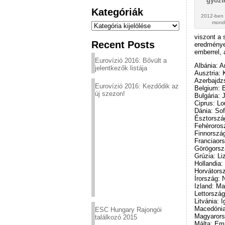
Kategóriák
2012-ben 
Kategóriák
mondt
viszont a 
Recent Posts
eredménye 
emberrel, 
Eurovízió 2016: Bővült a
Albánia: A
jelentkezők listája
Ausztria: 
Azerbajdzs
Eurovízió 2016: Kezdődik az
Belgium: 
új szezon!
Bulgária:
Ciprus: L
Dánia: So
Észtország
Fehéroros
Finnország
Franciaor
Görögorsz
Grúzia: Li
Hollandia
Horvátorsz
Írország: 
Izland: Ma
Lettorszá
Litvánia: 
Macedónia
ESC Hungary Rajongói
Magyarors
találkozó 2015
Málta: Em