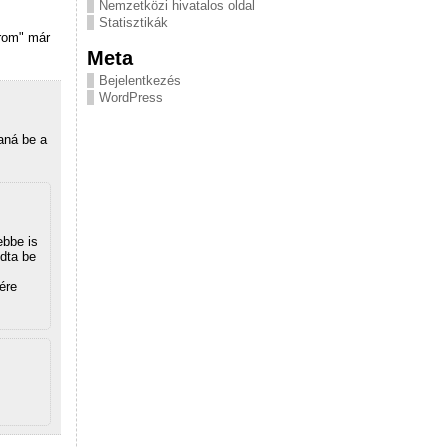
Nemzetközi hivatalos oldal
Statisztikák
árom" már
Meta
Bejelentkezés
WordPress
aná be a
ebbe is
dta be
ére