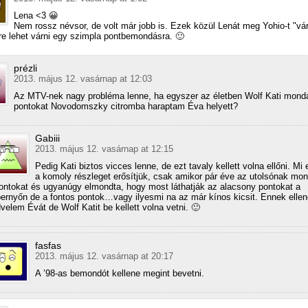
Lena <3 😀
Nem rossz névsor, de volt már jobb is. Ezek közül Lenát meg Yohio-t "v
e lehet várni egy szimpla pontbemondásra. 🙂
prézli
2013. május 12. vasárnap at 12:03
Az MTV-nek nagy probléma lenne, ha egyszer az életben Wolf Kati mond
pontokat Novodomszky citromba haraptam Éva helyett?
Gabiii
2013. május 12. vasárnap at 12:15
Pedig Kati biztos vicces lenne, de ezt tavaly kellett volna ellőni. Mi 
a komoly részleget erősítjük, csak amikor pár éve az utolsónak mon
ontokat és ugyanúgy elmondta, hogy most láthatják az alacsony pontokat a
ernyőn de a fontos pontok…vagy ilyesmi na az már kínos kicsit. Ennek ellen
velem Évát de Wolf Katit be kellett volna vetni. 🙂
fasfas
2013. május 12. vasárnap at 20:17
A ’98-as bemondót kellene megint bevetni.