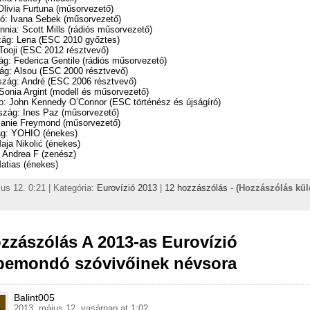
livia Furtuna (műsorvezető)
ó: Ivana Sebek (műsorvezető)
nnia: Scott Mills (rádiós műsorvezető)
ág: Lena (ESC 2010 győztes)
Tooji (ESC 2012 résztvevő)
g: Federica Gentile (rádiós műsorvezető)
ág: Alsou (ESC 2000 résztvevő)
zág: André (ESC 2006 résztvevő)
Sonia Argint (modell és műsorvezető)
o: John Kennedy O’Connor (ESC történész és újságíró)
szág: Ines Paz (műsorvezető)
lanie Freymond (műsorvezető)
g: YOHIO (énekes)
aja Nikolić (énekes)
: Andrea F (zenész)
atias (énekes)
us 12. 0:21 | Kategória:
Eurovízió 2013
|
12 hozzászólás
-
(Hozzászólás kü
zzászólás A 2013-as Eurovízió
bemondó szóvivőinek névsora
Balint005
2013. május 12. vasárnap at 1:02