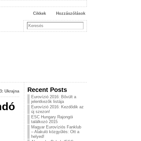
Cikkek
Hozzászólások
Recent Posts
3: Ukrajna
Eurovízió 2016: Bővült a
jelentkezők listája
ndó
Eurovízió 2016: Kezdődik az
új szezon!
ESC Hungary Rajongói
találkozó 2015
Magyar Eurovíziós Fanklub
– Alakuló közgyűlés: Ott a
helyed!