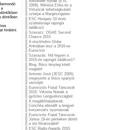
Alexander Rybak (ESC
ntbemondó
2009), Miklósa Erika és a
 a
Virtuózok tehetségkutató
ődöntőkben
sztárjai a Margitszigeten
 a döntőben
ESC Hungary 10 éves
születésnapi rajongói
íres
találkozó
t hirdetni.
Szavazz: OGAE Second
Chance 2015
A stockholmi Globe
Arénában lesz a 2016-os
Eurovízió
Szavazás: Hol legyen a
2015-ös rajongói találkozó?
Blog: Bécs tényleg kitett
magáért
Antonio José (JESC 2005)
megnyerte a Voice spanyol
verzióját
Eurovíziós Fiatal Táncosok
2015: Viktoria Nowak a
győztes Lengyelországból
A megállíthatatlanok:
Conchita ellenállt a lengyel
konzervatív nyomásnak
Eurovíziós Fiatal Táncosok:
Június 19-én pénteken döntő
a sör fővárosából!
ESC Radio Awards 2015: