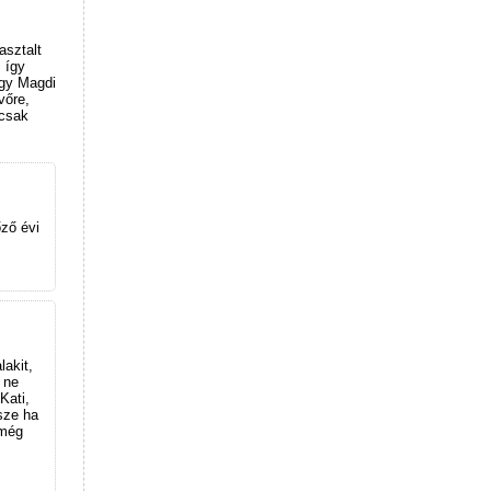
asztalt
 így
egy Magdi
vőre,
 csak
őző évi
akit,
 ne
Kati,
sze ha
 még