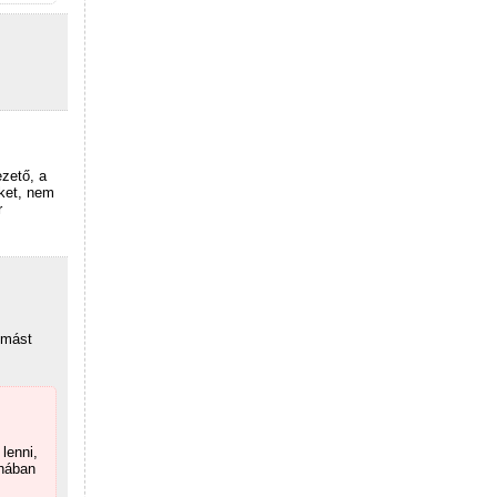
ezető, a
ket, nem
r
 mást
lenni,
uhában