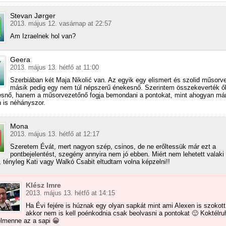
Stevan Jørger
2013. május 12. vasárnap at 22:57
Am Izraelnek hol van?
Geera
2013. május 13. hétfő at 11:00
Szerbiában két Maja Nikolić van. Az egyik egy elismert és szolid műsorv
másik pedig egy nem túl népszerű énekesnő. Szerintem összekeverték ő
snő, hanem a műsorvezetőnő fogja bemondani a pontokat, mint ahogyan má
 is néhányszor.
Mona
2013. május 13. hétfő at 12:17
Szeretem Évát, mert nagyon szép, csinos, de ne erőltessük már ezt a
pontbejelentést, szegény annyira nem jó ebben. Miért nem lehetett valaki
, tényleg Kati vagy Walkó Csabit eltudtam volna képzelni!!
Klész Imre
2013. május 13. hétfő at 14:15
Ha Évi fejére is húznak egy olyan sapkát mint ami Alexen is szokott 
akkor nem is kell poénkodnia csak beolvasni a pontokat 🙂 Koktélr
elmenne az a sapi 😀