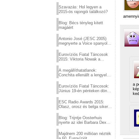
Eurovízió
Szavazás: Hol legyen a
2015-ös rajongói találkozó?
amennyir
Blog: Bécs tényleg kitett
magáért
Antonio José (JESC 2005)
megnyerte a Voice spanyol
verzióját
Eurovíziós Fiatal Táncosok
2015: Viktoria Nowak a
győztes Lengyelországból
A megállíthatatlanok:
Conchita ellenállt a lengyel
konzervatív nyomásnak
a p
Eurovíziós Fiatal Táncosok:
kép
Június 19-én pénteken döntő
ked
a sör fővárosából!
ESC Radio Awards 2015:
Olasz, orosz és belga siker,
a svédek kimaradtak
Blog: Trijntje Oosterhuis
nyerte az idei Barbara Dex
díjat
Majdnem 200 millióan nézték
a 60. Eurovíziót