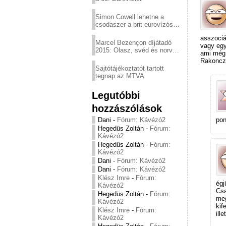
Simon Cowell lehetne a
csodaszer a brit eurovízós
kudarcok ellen
asszociá
Marcel Bezençon díjátadó
vagy egy
2015: Olasz, svéd és norvég
ami még 
győzelem
Rakoncza
Sajtótájékoztatót tartott
tegnap az MTVA
Legutóbbi
hozzászólások
Dani
-
Fórum: Kávézó2
pon
Hegedüs Zoltán
-
Fórum:
Kávézó2
Hegedüs Zoltán
-
Fórum:
Kávézó2
Dani
-
Fórum: Kávézó2
Dani
-
Fórum: Kávézó2
Klész Imre
-
Fórum:
égj
Kávézó2
Csa
Hegedüs Zoltán
-
Fórum:
meg
Kávézó2
kif
Klész Imre
-
Fórum:
ill
Kávézó2