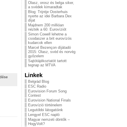
Olasz, orosz és belga siker,
a svédek kimaradtak
Blog: Trijntje Oosterhuis
nyerte az idei Barbara Dex
díjat
Majdnem 200 millióan
nézték a 60. Eurovíziót
Simon Cowell lehetne a
csodaszer a brit eurovízós
kudarcok ellen
Marcel Bezençon díjátadó
2015: Olasz, svéd és norvég
győzelem
Sajtótájékoztatót tartott
tegnap az MTVA
Linkek
ldése
Belgrád Blog
ESC Radio
Eurovision Forum Song
Contest
Eurovision National Finals
Eurovízió történelem
Legutóbbi látogatóink
Lengyel ESC napló
Magyar nemzeti döntők –
HogyVolt?