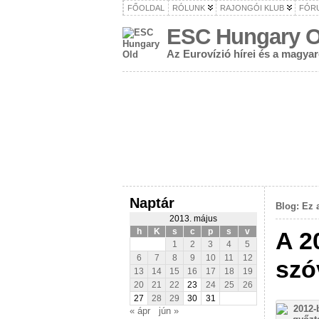
FŐOLDAL
RÓLUNK
RAJONGÓI KLUB
FÓR
ESC Hungary O
Az Eurovízió hírei és a magya
Naptár
Blog: Ez 
2013. május
h
K
s
c
p
s
v
A 2
1
2
3
4
5
6
7
8
9
10
11
12
szó
13
14
15
16
17
18
19
20
21
22
23
24
25
26
27
28
29
30
31
« ápr
jún »