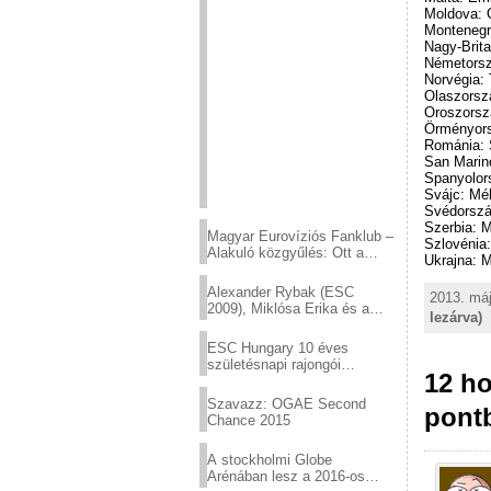
Moldova: O
Montenegr
Nagy-Brita
Németorsz
Norvégia: 
Olaszorszá
Oroszorsz
Örményors
Románia: 
San Marin
Spanyolor
Svájc: Mé
Svédorszá
Szerbia: M
Magyar Eurovíziós Fanklub –
Szlovénia
Alakuló közgyűlés: Ott a
Ukrajna: M
helyed!
Alexander Rybak (ESC
2013. máj
2009), Miklósa Erika és a
lezárva)
Virtuózok tehetségkutató
sztárjai a Margitszigeten
ESC Hungary 10 éves
születésnapi rajongói
12 ho
találkozó
Szavazz: OGAE Second
pont
Chance 2015
A stockholmi Globe
Arénában lesz a 2016-os