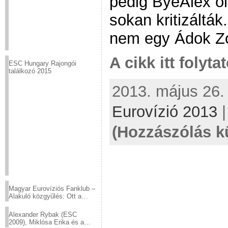
pedig ByeAlex öl
sokan kritizálták
nem egy Ádok Zo
A cikk itt folyta
ESC Hungary Rajongói
találkozó 2015
2013. május 26. 
Eurovízió 2013
(Hozzászólás k
Magyar Eurovíziós Fanklub –
Alakuló közgyűlés: Ott a
helyed!
Alexander Rybak (ESC
2009), Miklósa Erika és a