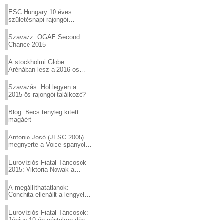
Virtuózok tehetségkutató
sztárjai a Margitszigeten
ESC Hungary 10 éves
születésnapi rajongói
találkozó
Szavazz: OGAE Second
Chance 2015
A stockholmi Globe
Arénában lesz a 2016-os
Eurovízió
Szavazás: Hol legyen a
2015-ös rajongói találkozó?
Blog: Bécs tényleg kitett
magáért
Antonio José (JESC 2005)
megnyerte a Voice spanyol
verzióját
Eurovíziós Fiatal Táncosok
2015: Viktoria Nowak a
győztes Lengyelországból
A megállíthatatlanok:
Conchita ellenállt a lengyel
konzervatív nyomásnak
Eurovíziós Fiatal Táncosok:
Június 19-én pénteken döntő