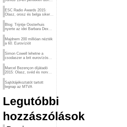
a sör fővárosából!
ESC Radio Awards 2015:
Olasz, orosz és belga siker,
a svédek kimaradtak
Blog: Trijntje Oosterhuis
nyerte az idei Barbara Dex
díjat
Majdnem 200 millióan nézték
a 60. Eurovíziót
Simon Cowell lehetne a
csodaszer a brit eurovízós
kudarcok ellen
Marcel Bezençon díjátadó
2015: Olasz, svéd és norvég
győzelem
Sajtótájékoztatót tartott
tegnap az MTVA
Legutóbbi
hozzászólások