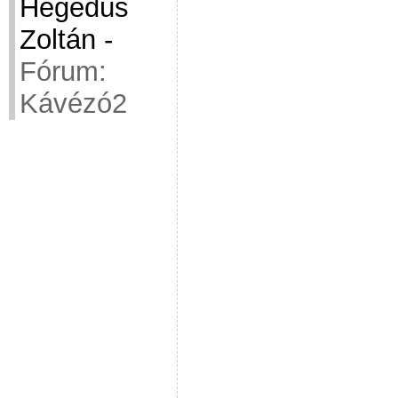
Hegedüs
Zoltán
-
Fórum:
Kávézó2