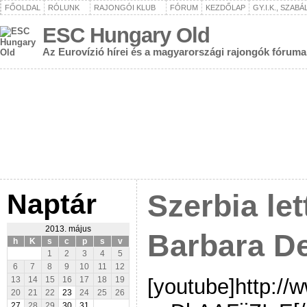
FŐOLDAL
RÓLUNK
RAJONGÓI KLUB
FÓRUM
KEZDŐLAP
GY.I.K., SZAB
ESC Hungary Old
Az Eurovízió hírei és a magyarországi rajongók fóruma
Naptár
Szerbia let
2013. május
Barbara D
h
K
s
c
p
s
v
1
2
3
4
5
6
7
8
9
10
11
12
[youtube]http:/
13
14
15
16
17
18
19
20
21
22
23
24
25
26
27
28
29
30
31