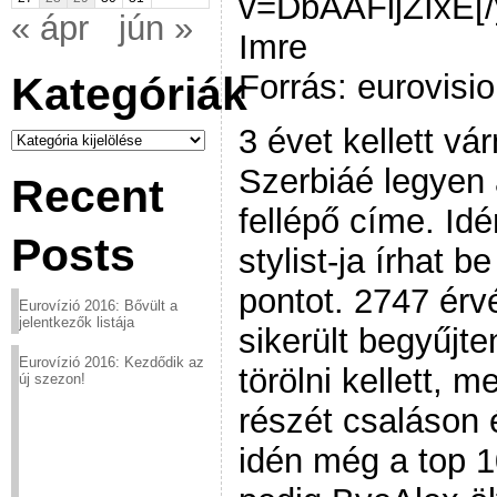
v=DbAAFijZIxE[/
« ápr
jún »
Imre
Forrás: eurovisi
Kategóriák
3 évet kellett vá
Kategóriák
Szerbiáé legyen 
Recent
fellépő címe. Idé
Posts
stylist-ja írhat b
pontot. 2747 érv
Eurovízió 2016: Bővült a
jelentkezők listája
sikerült begyűjte
Eurovízió 2016: Kezdődik az
törölni kellett, 
új szezon!
részét csaláson 
idén még a top 1