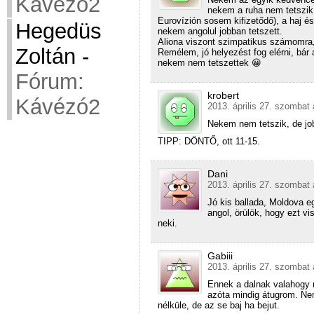
Kávézó2
nekem a ruha nem tetszik 
Eurovízión sosem kifizetődő), a haj és
Hegedüs
nekem angolul jobban tetszett.
Aliona viszont szimpatikus számomra,
Zoltán
-
Remélem, jó helyezést fog elérni, bár
nekem nem tetszettek 😀
Fórum:
krobert
Kávézó2
2013. április 27. szombat 
Nekem nem tetszik, de job
TIPP: DÖNTŐ, ott 11-15.
Dani
2013. április 27. szombat 
Jó kis ballada, Moldova eg
angol, örülök, hogy ezt vi
neki.
Gabiii
2013. április 27. szombat 
Ennek a dalnak valahogy 
azóta mindig átugrom. Ne
nélküle, de az se baj ha bejut.