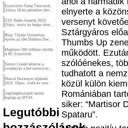
ahol a harmadik 
Eurovíziós Fiatal Táncosok:
elnyerte a közö
Június 19-én pénteken döntő
a sör fővárosából!
versenyt követőe
ESC Radio Awards 2015:
Olasz, orosz és belga siker,
a svédek kimaradtak
Sztárgyáros előa
Blog: Trijntje Oosterhuis
nyerte az idei Barbara Dex
Thumbs Up zenek
díjat
Majdnem 200 millióan nézték
működött. Ezután
a 60. Eurovíziót
szólóénekes, töb
Simon Cowell lehetne a
csodaszer a brit eurovízós
tudhatott a nemz
kudarcok ellen
Marcel Bezençon díjátadó
közül külön kiem
2015: Olasz, svéd és norvég
győzelem
Romániában tartot
Sajtótájékoztatót tartott
tegnap az MTVA
siker: “Martisor
Legutóbbi
Spataru”.
hozzászólások