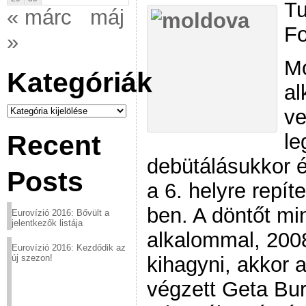
Tu
« márc
máj
Fo
»
Mo
Kategóriák
al
Kategóriák
ve
le
Recent
debütálásukkor é
Posts
a 6. helyre repít
ben. A döntőt m
Eurovízió 2016: Bővült a
jelentkezők listája
alkalommal, 200
Eurovízió 2016: Kezdődik az
kihagyni, akkor 
új szezon!
végzett Geta Bur