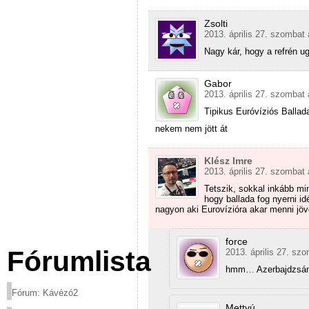
Zsolti
2013. április 27. szombat 
Nagy kár, hogy a refrén u
Gabor
2013. április 27. szombat 
Tipikus Euróvíziós Ballad
nekem nem jött át
Klész Imre
2013. április 27. szombat 
Tetszik, sokkal inkább min
hogy ballada fog nyerni id
nagyon aki Eurovízióra akar menni jöv
force
Fórumlista
2013. április 27. sz
hmm… Azerbajdzsán,
Fórum: Kávézó2
Mettyú