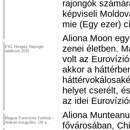
rajongók számár
képviseli Moldov
mie (Egy ezer) cí
Aliona Moon egy 
zenei életben. M
ESC Hungary Rajongói
találkozó 2015
volt az Eurovízió
akkor a háttérbe
háttérvokálosaké
helyet cserélt, é
az idei Eurovízi
Aliona Munteanu
Magyar Eurovíziós Fanklub –
Alakuló közgyűlés: Ott a
fővárosában, Chi
helyed!