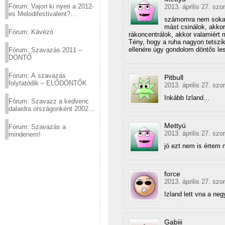
Fórum: Vajon ki nyeri a 2012-
2013. április 27. sz
es Melodifestivalent?
számomra nem sokat
(2012.03.10. 12:00-ig)
mást csinálok, akkor
Fórum: Kávézó
rákoncentrálok, akkor valamiért
Tény, hogy a ruha nagyon tetsz
ellenére úgy gondolom döntős les
Fórum: Szavazás 2011 –
DÖNTŐ
Fórum: A szavazás
Pitbull
folytatódik – ELŐDÖNTŐK
2013. április 27. sz
Inkább Izland…
Fórum: Szavazz a kedvenc
dalaidra országonként 2002
és 2011 között!
Mettyú
Fórum: Szavazás a
2013. április 27. sz
mindenem!
jó ezt nem is értem 
force
2013. április 27. sz
Izland lett vna a ne
Gabiii