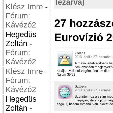
lezárva)
Klész Imre
-
Fórum:
27 hozzász
Kávézó2
Hegedüs
Eurovízió 
Zoltán
-
Fórum:
Zolecs
2013. április 27. szombat 
Kávézó2
A másik érfelvagdosós ba
Ami azonban megjegyezhető
Klész Imre
-
ruhája…A döntő végére jósolom őket.
Nálam 39/31
Fórum:
Sztbeni
Kávézó2
2013. április 27. szombat 
Szerintem ez a szám meg
Hegedüs
megnyeri, de a top10 meg
angolul, hanem románul van. Sokat dob
Zoltán
-