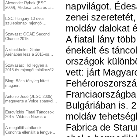
Alexander Rybak (ESC
napvilágot. Éde
2009), Miklósa Erika és a
Virtuózok tehetségkutató
zenei szeretetét
sztárjai a Margitszigeten
ESC Hungary 10 éves
születésnapi rajongói
moldáv dalokat é
találkozó
Szavazz: OGAE Second
A fiatal lány töb
Chance 2015
énekelt és tánco
A stockholmi Globe
Arénában lesz a 2016-os
országok különbö
Eurovízió
Szavazás: Hol legyen a
vett: járt Magya
2015-ös rajongói találkozó?
Fehéroroszorszá
Blog: Bécs tényleg kitett
magáért
Franciaországba
Antonio José (JESC 2005)
megnyerte a Voice spanyol
Bulgáriában is. 2
verzióját
Eurovíziós Fiatal Táncosok
moldáv tehetség
2015: Viktoria Nowak a
győztes Lengyelországból
Fabrica de Starur
A megállíthatatlanok:
Conchita ellenállt a lengyel
konzervatív nyomásnak