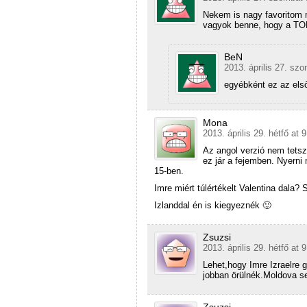
Nekem is nagy favoritom má
vagyok benne, hogy a TO
BeN
2013. április 27. sz
egyébként ez az első
Mona
2013. április 29. hétfő at 
Az angol verzió nem tetsze
ez jár a fejemben. Nyerni
15-ben.
Imre miért túlértékelt Valentina dala?
Izlanddal én is kiegyeznék 🙂
Zsuzsi
2013. április 29. hétfő at 
Lehet,hogy Imre Izraelre 
jobban örülnék.Moldova s
Zsuzsi