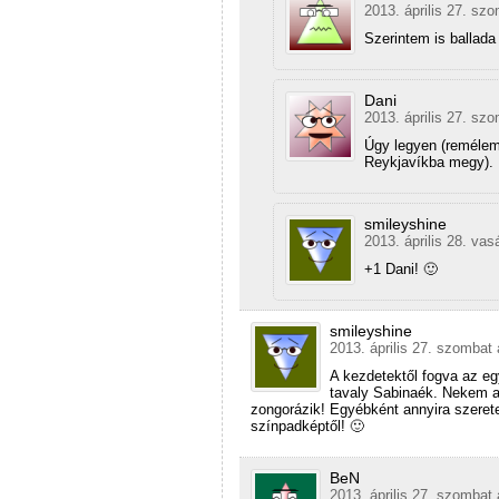
2013. április 27. sz
Szerintem is ballada
Dani
2013. április 27. sz
Úgy legyen (remélem,
Reykjavíkba megy).
smileyshine
2013. április 28. vas
+1 Dani! 🙂
smileyshine
2013. április 27. szombat 
A kezdetektől fogva az eg
tavaly Sabinaék. Nekem a 
zongorázik! Egyébként annyira szere
színpadképtől! 🙂
BeN
2013. április 27. szombat 