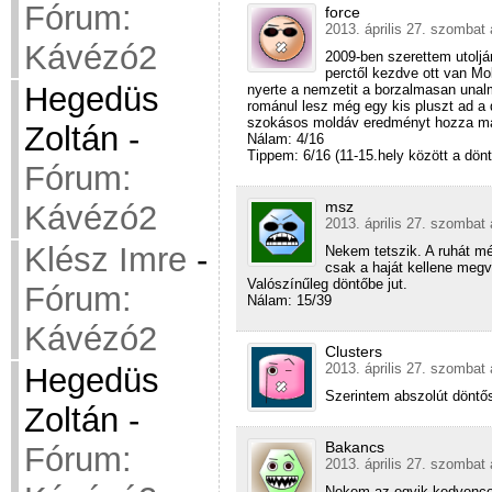
Fórum:
force
2013. április 27. szombat 
Kávézó2
2009-ben szerettem utoljá
perctől kezdve ott van Mo
Hegedüs
nyerte a nemzetit a borzalmasan unalma
románul lesz még egy kis pluszt ad a
szokásos moldáv eredményt hozza ma
Zoltán
-
Nálam: 4/16
Tippem: 6/16 (11-15.hely között a dön
Fórum:
msz
Kávézó2
2013. április 27. szombat 
Klész Imre
-
Nekem tetszik. A ruhát mé
csak a haját kellene megv
Valószínűleg döntőbe jut.
Fórum:
Nálam: 15/39
Kávézó2
Clusters
2013. április 27. szombat 
Hegedüs
Szerintem abszolút döntős
Zoltán
-
Bakancs
Fórum:
2013. április 27. szombat 
Nekem az egyik kedvence