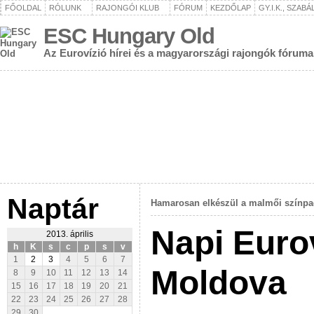
FŐOLDAL
RÓLUNK
RAJONGÓI KLUB
FÓRUM
KEZDŐLAP
GY.I.K., SZAB
ESC Hungary Old
Az Eurovízió hírei és a magyarországi rajongók fóruma
Naptár
Hamarosan elkészül a malmői színp
Napi Euro
2013. április
h
K
s
c
p
s
v
1
2
3
4
5
6
7
Moldova
8
9
10
11
12
13
14
15
16
17
18
19
20
21
22
23
24
25
26
27
28
29
30