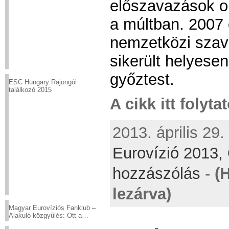
előszavazások o
a múltban. 2007 
nemzetközi szav
sikerült helyese
győztest.
ESC Hungary Rajongói
találkozó 2015
A cikk itt folyta
2013. április 29.
Eurovízió 2013,
hozzászólás
-
(
lezárva)
Magyar Eurovíziós Fanklub –
Alakuló közgyűlés: Ott a
helyed!