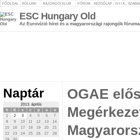
FŐOLDAL
RÓLUNK
RAJONGÓI KLUB
FÓRUM
KEZDŐLAP
GY.I.K., SZAB
ESC Hungary Old
Az Eurovízió hírei és a magyarországi rajongók fóruma
Naptár
OGAE elős
2013. április
Megérkeze
h
K
s
c
p
s
v
1
2
3
4
5
6
7
8
9
10
11
12
13
14
Magyarorsz
15
16
17
18
19
20
21
22
23
24
25
26
27
28
29
30