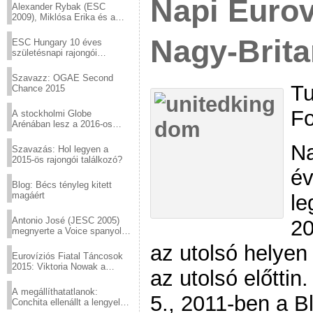
Napi Eurov
Alexander Rybak (ESC
2009), Miklósa Erika és a
Virtuózok tehetségkutató
sztárjai a Margitszigeten
Nagy-Brita
ESC Hungary 10 éves
születésnapi rajongói
találkozó
Szavazz: OGAE Second
Tu
Chance 2015
Fo
A stockholmi Globe
Arénában lesz a 2016-os
Eurovízió
Na
Szavazás: Hol legyen a
2015-ös rajongói találkozó?
év
Blog: Bécs tényleg kitett
magáért
le
Antonio José (JESC 2005)
20
megnyerte a Voice spanyol
verzióját
az utolsó helyen
Eurovíziós Fiatal Táncosok
2015: Viktoria Nowak a
az utolsó előtti
győztes Lengyelországból
A megállíthatatlanok:
5., 2011-ben a B
Conchita ellenállt a lengyel
konzervatív nyomásnak