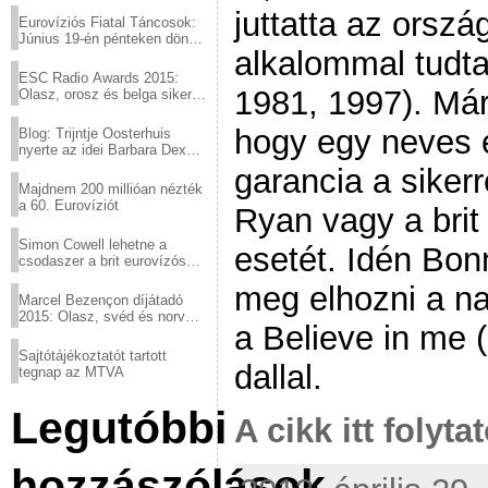
juttatta az orszá
Eurovíziós Fiatal Táncosok:
Június 19-én pénteken döntő
alkalommal tudta
a sör fővárosából!
ESC Radio Awards 2015:
1981, 1997). Már 
Olasz, orosz és belga siker,
a svédek kimaradtak
hogy egy neves 
Blog: Trijntje Oosterhuis
nyerte az idei Barbara Dex
díjat
garancia a sikerr
Majdnem 200 millióan nézték
a 60. Eurovíziót
Ryan vagy a bri
Simon Cowell lehetne a
esetét. Idén Bon
csodaszer a brit eurovízós
kudarcok ellen
meg elhozni a na
Marcel Bezençon díjátadó
2015: Olasz, svéd és norvég
a Believe in me
győzelem
Sajtótájékoztatót tartott
dallal.
tegnap az MTVA
Legutóbbi
A cikk itt folyta
hozzászólások