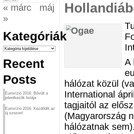
Hollandiáb
« márc
máj
»
Tu
Kategóriák
F
In
Kategóriák
A 
Recent
eu
Posts
hálózat közül (
International ápri
Eurovízió 2016: Bővült a
jelentkezők listája
tagjaitól az elő
Eurovízió 2016: Kezdődik az
(Magyarország n
új szezon!
hálózatnak sem