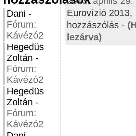
2013. április 29.
Eurovízió 2013,
Dani
-
Fórum:
hozzászólás
-
(
Kávézó2
lezárva)
Hegedüs
Zoltán
-
Fórum:
Kávézó2
Hegedüs
Zoltán
-
Fórum:
Kávézó2
Dani
-