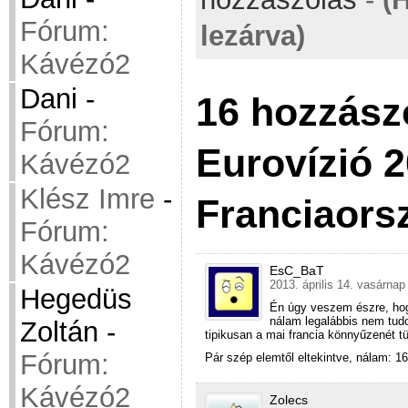
Fórum:
lezárva)
Kávézó2
Dani
-
16 hozzász
Fórum:
Eurovízió 2
Kávézó2
Klész Imre
-
Franciaors
Fórum:
Kávézó2
EsC_BaT
2013. április 14. vasárnap
Hegedüs
Én úgy veszem észre, hogy
nálam legalábbis nem tudo
Zoltán
-
tipikusan a mai francia könnyűzenét tü
Fórum:
Pár szép elemtől eltekintve, nálam: 16
Kávézó2
Zolecs