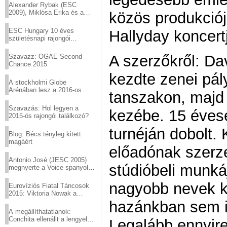
Alexander Rybak (ESC
2009), Miklósa Erika és a
közös produkciój
Virtuózok tehetségkutató
sztárjai a Margitszigeten
ESC Hungary 10 éves
Hallyday koncertj
születésnapi rajongói
találkozó
A szerzőkről: Da
Szavazz: OGAE Second
Chance 2015
kezdte zenei pál
A stockholmi Globe
Arénában lesz a 2016-os
tanszakon, majd 
Eurovízió
Szavazás: Hol legyen a
kezébe. 15 évese
2015-ös rajongói találkozó?
turnéján dobolt.
Blog: Bécs tényleg kitett
magáért
előadónak szerzet
Antonio José (JESC 2005)
stúdióbeli munká
megnyerte a Voice spanyol
verzióját
nagyobb nevek kö
Eurovíziós Fiatal Táncosok
2015: Viktoria Nowak a
győztes Lengyelországból
hazánkban sem i
A megállíthatatlanok:
Conchita ellenállt a lengyel
Legalább ennyire 
konzervatív nyomásnak