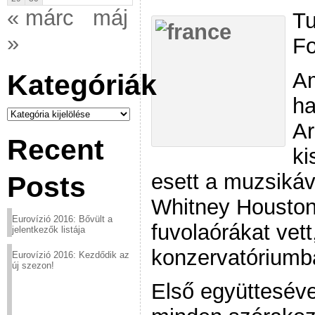
« márc
máj
Tu
»
Fo
Am
Kategóriák
ha
Kategóriák
Ar
Recent
ki
esett a muzsikáva
Posts
Whitney Houstonn
Eurovízió 2016: Bővült a
fuvolaórákat vet
jelentkezők listája
konzervatóriumb
Eurovízió 2016: Kezdődik az
új szezon!
Első együttesév