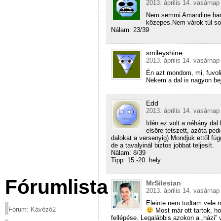
2013. április 14. vasárnap
Nem semmi Amandine hangj
közepes.Nem várok túl sok
Nálam: 23/39
smileyshine
2013. április 14. vasárnap
Én azt mondom, mi, fuvoli
Nekem a dal is nagyon bej
Edd
2013. április 14. vasárnap
Idén ez volt a néhány dal
elsőre tetszett, azóta ped
dalokat a versenyig) Mondjuk ettől füg
de a tavalyinál biztos jobbat teljesít.
Nálam: 8/39
Tipp: 15.-20. hely
Fórumlista
MrSilesian
2013. április 14. vasárnap
Eleinte nem tudtam vele m
Fórum: Kávézó2
Most már ott tartok, h
fellépése. Legalábbis azokon a „házi”