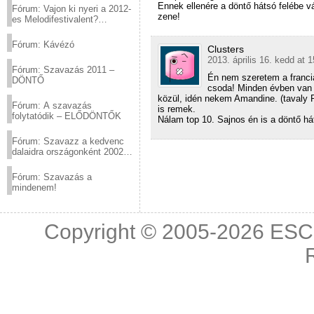
Ennek ellenére a döntő hátsó felébe v
Fórum: Vajon ki nyeri a 2012-
zene!
es Melodifestivalent?
(2012.03.10. 12:00-ig)
Fórum: Kávézó
Clusters
2013. április 16. kedd at 
Fórum: Szavazás 2011 –
Én nem szeretem a franci
DÖNTŐ
csoda! Minden évben van 
közül, idén nekem Amandine. (tavaly 
Fórum: A szavazás
is remek.
folytatódik – ELŐDÖNTŐK
Nálam top 10. Sajnos én is a döntő hát
Fórum: Szavazz a kedvenc
dalaidra országonként 2002
és 2011 között!
Fórum: Szavazás a
mindenem!
Copyright © 2005-2026
ESC