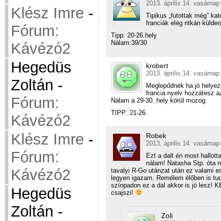
2013. április 14. vasárnap
Klész Imre
-
Tipikus „futottak még” kat
franciák elég ritkán külde
Fórum:
Tipp: 20-26.hely
Nálam:39/30
Kávézó2
Hegedüs
krobert
2013. április 14. vasárnap
Zoltán
-
Meglepődnék ha jó helyez
francia nyelv hozzátesz az
Fórum:
Nálam a 29-30. hely körül mozog.
TIPP: 21-26.
Kávézó2
Klész Imre
-
Robek
2013. április 14. vasárnap
Fórum:
Ezt a dalt én most hallott
nálam! Natasha Stp. óta ne
Kávézó2
tavalyi R-Go utánzat után ez valami e
legyen igazam. Remélem élőben is tu
színpadon ez a dal akkor is jó lesz!
Hegedüs
csajszi!
Zoltán
-
Zoli