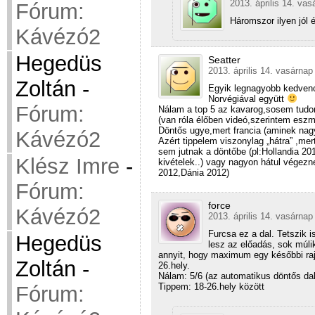
2013. április 14. vas
Fórum:
Háromszor ilyen jól 
Kávézó2
Hegedüs
Seatter
2013. április 14. vasárnap
Zoltán
-
Egyik legnagyobb kedvenc
Norvégiával együtt
Fórum:
Nálam a top 5 az kavarog,sosem tudom 
(van róla élőben videó,szerintem eszmé
Döntős ugye,mert francia (aminek nagy
Kávézó2
Azért tippelem viszonylag „hátra” ,me
sem jutnak a döntőbe (pl:Hollandia 2
Klész Imre
-
kivételek..) vagy nagyon hátul végez
2012,Dánia 2012)
Fórum:
force
Kávézó2
2013. április 14. vasárnap
Furcsa ez a dal. Tetszik 
Hegedüs
lesz az előadás, sok múli
annyit, hogy maximum egy későbbi raj
Zoltán
-
26.hely.
Nálam: 5/6 (az automatikus döntős dal
Tippem: 18-26.hely között
Fórum: