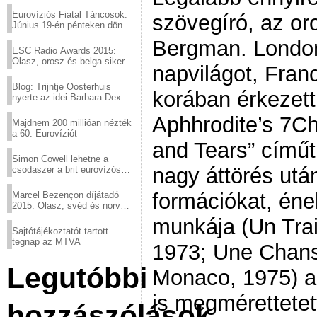
Eurovíziós Fiatal Táncosok:
szövegíró, az o
Június 19-én pénteken döntő
a sör fővárosából!
Bergman. London
ESC Radio Awards 2015:
Olasz, orosz és belga siker,
napvilágot, Fran
a svédek kimaradtak
Blog: Trijntje Oosterhuis
korában érkezett
nyerte az idei Barbara Dex
díjat
Aphhrodite’s 7Chi
Majdnem 200 millióan nézték
a 60. Eurovíziót
and Tears” címűt
Simon Cowell lehetne a
nagy áttörés utá
csodaszer a brit eurovízós
kudarcok ellen
formációkat, éne
Marcel Bezençon díjátadó
2015: Olasz, svéd és norvég
győzelem
munkája (Un Tra
Sajtótájékoztatót tartott
tegnap az MTVA
1973; Une Chans
Legutóbbi
Monaco, 1975) a
is megmérettetet
hozzászólások