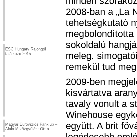
minden szórakozó
2008-ban a „La N
tehetségkutató n
megbolondította 
sokoldalú hangjá
ESC Hungary Rajongói
meleg, simogatói
találkozó 2015
remekül tud megs
2009-ben megjel
kisvártatva aran
tavaly vonult a 
Winehouse egyko
együtt. A brit fő
Magyar Eurovíziós Fanklub –
Alakuló közgyűlés: Ott a
helyed!
legédesebb emlék