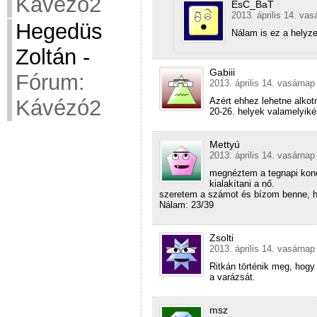
Kávézó2
EsC_BaT
2013. április 14. vas
Hegedüs
Nálam is ez a helyze
Zoltán
-
Gabiii
Fórum:
2013. április 14. vasárnap
Azért ehhez lehetne alkot
Kávézó2
20-26. helyek valamelyiké
Mettyú
2013. április 14. vasárnap
megnéztem a tegnapi konce
kialakítani a nő.
szeretem a számot és bízom benne, hog
Nálam: 23/39
Zsolti
2013. április 14. vasárnap
Ritkán történik meg, hogy 
a varázsát.
msz