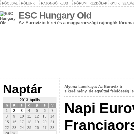
FŐOLDAL
RÓLUNK
RAJONGÓI KLUB
FÓRUM
KEZDŐLAP
GY.I.K., SZAB
ESC Hungary Old
Az Eurovízió hírei és a magyarországi rajongók fóruma
Naptár
Alyona Lanskaya: Az Eurovízió
sikerélmény, de egyúttal felelősség is
2013. április
Napi Euro
h
K
s
c
p
s
v
1
2
3
4
5
6
7
8
9
10
11
12
13
14
Franciaor
15
16
17
18
19
20
21
22
23
24
25
26
27
28
29
30