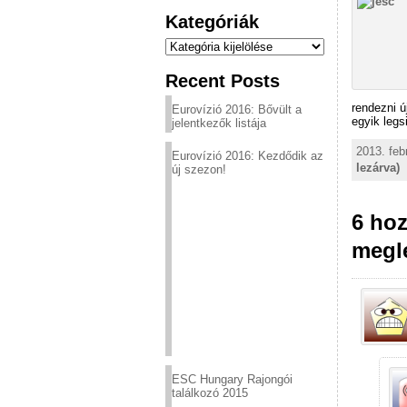
Kategóriák
Kategóriák
Recent Posts
rendezni ú
Eurovízió 2016: Bővült a
egyik legs
jelentkezők listája
2013. feb
Eurovízió 2016: Kezdődik az
lezárva)
új szezon!
6 hoz
megle
ESC Hungary Rajongói
találkozó 2015