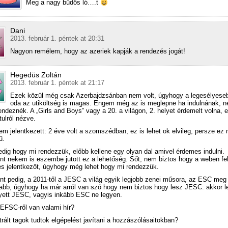
Meg a nagy büdös ló….t
Dani
2013. február 1. péntek at 20:31
Nagyon remélem, hogy az azeriek kapják a rendezés jogát!
Hegedüs Zoltán
2013. február 1. péntek at 21:17
Ezek közül még csak Azerbajdzsánban nem volt, úgyhogy a legesélyese
oda az utiköltség is magas. Engem még az is meglepne ha indulnának, 
ndeznék. A „Girls and Boys” vagy a 20. a világon, 2. helyet érdemelt volna, e
átulról nézve.
em jelentkezett: 2 éve volt a szomszédban, ez is lehet ok elvileg, persze ez
ű.
dig hogy mi rendezzük, előbb kellene egy olyan dal amivel érdemes indulni.
t nekem is eszembe jutott ez a lehetőség. Sőt, nem biztos hogy a weben fel
s jelentkezőt, úgyhogy még lehet hogy mi rendezzük.
t pedig, a 2011-től a JESC a világ egyik legjobb zenei műsora, az ESC meg
abb, úgyhogy ha már arról van szó hogy nem biztos hogy lesz JESC: akkor l
ett JESC, vagyis inkább ESC ne legyen.
 EFSC-ről van valami hír?
ztrált tagok tudtok elgépelést javítani a hozzászólásaitokban?