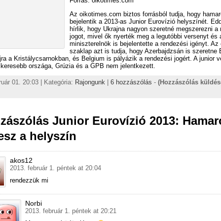
Forrás: oikotimes.com
Az oikotimes.com biztos forrásból tudja, hogy hama
bejelentik a 2013-as Junior Eurovízió helyszínét. Ed
hírlik, hogy Ukrajna nagyon szeretné megszerezni a 
jogot, mivel ők nyerték meg a legutóbbi versenyt és 
miniszterelnök is bejelentette a rendezési igényt. Az
szaklap azt is tudja, hogy Azerbajdzsán is szeretne 
jra a Kristálycsarnokban, és Belgium is pályázik a rendezési jogért. A junior 
ikeresebb országa, Grúzia és a GPB nem jelentkezett.
ruár 01. 20:03 | Kategória:
Rajongunk
|
6 hozzászólás
-
(Hozzászólás küldés
zászólás Junior Eurovízió 2013: Hama
sz a helyszín
akos12
2013. február 1. péntek at 20:04
rendezzük mi
Norbi
2013. február 1. péntek at 20:21