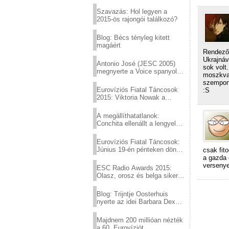
Eurovízió
Szavazás: Hol legyen a
2015-ös rajongói találkozó?
Blog: Bécs tényleg kitett
magáért
Rendezők
Ukrajnáv
Antonio José (JESC 2005)
sok volt
megnyerte a Voice spanyol
moszkvai
verzióját
szempont
Eurovíziós Fiatal Táncosok
:S
2015: Viktoria Nowak a
győztes Lengyelországból
A megállíthatatlanok:
Conchita ellenállt a lengyel
konzervatív nyomásnak
Eurovíziós Fiatal Táncosok:
Június 19-én pénteken döntő
csak fit
a sör fővárosából!
a gazda 
verseny
ESC Radio Awards 2015:
Olasz, orosz és belga siker,
a svédek kimaradtak
Blog: Trijntje Oosterhuis
nyerte az idei Barbara Dex
díjat
Majdnem 200 millióan nézték
a 60. Eurovíziót