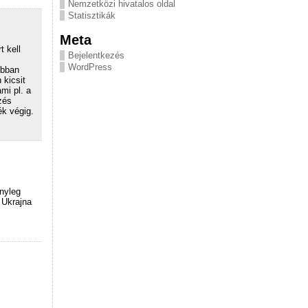
Nemzetközi hivatalos oldal
Statisztikák
Meta
 kell
Bejelentkezés
WordPress
obban
 kicsit
mi pl. a
zés
k végig.
nyleg
 Ukrajna