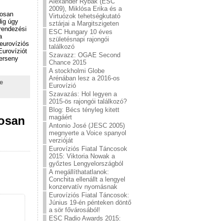
Alexander Rybak (ESC
2009), Miklósa Erika és a
rosan
Virtuózok tehetségkutató
dig úgy
sztárjai a Margitszigeten
rendezési
ESC Hungary 10 éves
a
születésnapi rajongói
 eurovíziós
találkozó
Eurovíziót
Szavazz: OGAE Second
verseny
Chance 2015
A stockholmi Globe
Arénában lesz a 2016-os
e
Eurovízió
Szavazás: Hol legyen a
2015-ös rajongói találkozó?
Blog: Bécs tényleg kitett
magáért
rosan
Antonio José (JESC 2005)
megnyerte a Voice spanyol
verzióját
Eurovíziós Fiatal Táncosok
2015: Viktoria Nowak a
győztes Lengyelországból
A megállíthatatlanok:
Conchita ellenállt a lengyel
konzervatív nyomásnak
Eurovíziós Fiatal Táncosok:
Június 19-én pénteken döntő
a sör fővárosából!
ESC Radio Awards 2015: