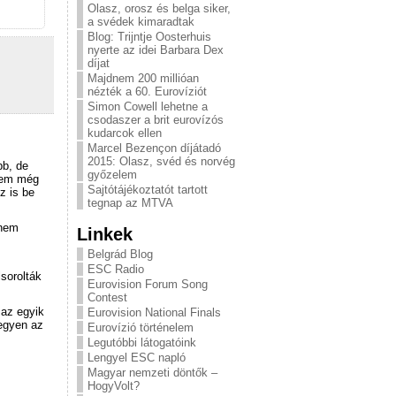
Olasz, orosz és belga siker,
a svédek kimaradtak
Blog: Trijntje Oosterhuis
nyerte az idei Barbara Dex
díjat
Majdnem 200 millióan
nézték a 60. Eurovíziót
Simon Cowell lehetne a
csodaszer a brit eurovízós
kudarcok ellen
Marcel Bezençon díjátadó
2015: Olasz, svéd és norvég
bb, de
győzelem
nem még
Sajtótájékoztatót tartott
z is be
tegnap az MTVA
 nem
Linkek
Belgrád Blog
ESC Radio
sorolták
Eurovision Forum Song
Contest
 az egyik
Eurovision National Finals
egyen az
Eurovízió történelem
Legutóbbi látogatóink
Lengyel ESC napló
Magyar nemzeti döntők –
HogyVolt?