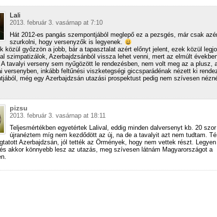
Lali
2013. február 3. vasárnap at 7:10
Hát 2012-es pangás szempontjából meglepő ez a pezsgés, már csak azért
szurkolni, hogy versenyzők is legyenek.
 közül győzzön a jobb, bár a tapasztalat azért előnyt jelent, ezek közül legj
al szimpatizálok, Azerbajdzsánból vissza lehet venni, mert az elmúlt években
. A tavalyi verseny sem nyűgözött le rendezésben, nem volt meg az a plusz, a
 versenyben, inkább feltűnési viszketegségi giccsparádénak nézett ki rende
jából, még egy Azerbajdzsán utazási prospektust pedig nem szívesen nézné
pizsu
2013. február 3. vasárnap at 18:11
Teljesmértékben egyetértek Lalival, eddig minden dalversenyt kb. 20 szor
újranéztem míg nem kezdődött az új, na de a tavalyit azt nem tudtam. Té
ogtatott Azerbajdzsán, jól tették az Örmények, hogy nem vettek részt. Legyen
és akkor könnyebb lesz az utazás, meg szívesen látnám Magyarországot a
en.