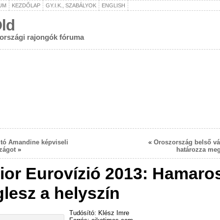
UM
KEZDŐLAP
GY.I.K., SZABÁLYOK
ENGLISH
ld
rországi rajongók fóruma
tó Amandine képviseli
«
Oroszország belső vá
zágot
»
határozza meg
ior Eurovízió 2013: Hamaro
lesz a helyszín
Tudósító: Klész Imre