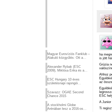
Magyar Eurovíziós Fanklub –
ha megre
Alakuló közgyűlés: Ott a
is jött h
helyed!
Grúzia n
Alexander Rybak (ESC
valószín
2009), Miklósa Erika és a
Virtuózok tehetségkutató
Ahhoz pe
sztárjai a Margitszigeten
Egyébkén
ESC Hungary 10 éves
az össze
születésnapi rajongói
találkozó
Egyébkén
legrossz
Szavazz: OGAE Second
ESC hely
Chance 2015
A Junior
A stockholmi Globe
Ti regis
Arénában lesz a 2016-os