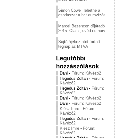
Simon Cowell lehetne a
csodaszer a brit eurovízós
kudarcok ellen
Marcel Bezençon díjátadó
2015: Olasz, svéd és norvég
győzelem
Sajtótájékoztatót tartott
tegnap az MTVA
Legutóbbi
hozzászólások
Dani
-
Fórum: Kávézó2
Hegedüs Zoltán
-
Fórum:
Kávézó2
Hegedüs Zoltán
-
Fórum:
Kávézó2
Dani
-
Fórum: Kávézó2
Dani
-
Fórum: Kávézó2
Klész Imre
-
Fórum:
Kávézó2
Hegedüs Zoltán
-
Fórum:
Kávézó2
Klész Imre
-
Fórum:
Kávézó2