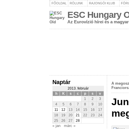
FŐOLDAL
RÓLUNK
RAJONGÓI KLUB
FÓR
ESC Hungary O
Az Eurovízió hírei és a magya
Naptár
A megosz
Franciors
2013. február
h
K
s
c
p
s
v
Jun
1
2
3
4
5
6
7
8
9
10
meg
11
12
13
14
15
16
17
18
19
20
21
22
23
24
25
26
27
28
« jan
márc »