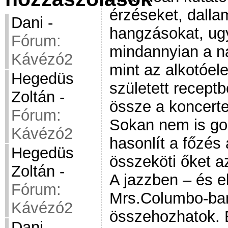
érzéseket, dalla
Dani
-
hangzásokat, ug
Fórum:
mindannyian a na
Kávézó2
mint az alkotóe
Hegedüs
született receptb
Zoltán
-
össze a koncerte
Fórum:
Sokan nem is go
Kávézó2
hasonlít a főzés
Hegedüs
összeköti őket a
Zoltán
-
A jazzben – és e
Fórum:
Mrs.Columbo-ba
Kávézó2
összehozhatok. 
Dani
-