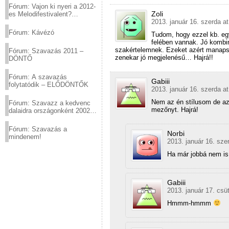
Fórum: Vajon ki nyeri a 2012-
Zoli
es Melodifestivalent?
2013. január 16. szerda at
(2012.03.10. 12:00-ig)
Fórum: Kávézó
Tudom, hogy ezzel kb. eg
felében vannak. Jó kombi
szakértelemnek. Ezeket azért manapsá
Fórum: Szavazás 2011 –
zenekar jó megjelenésű… Hajrá!!
DÖNTŐ
Fórum: A szavazás
Gabiii
folytatódik – ELŐDÖNTŐK
2013. január 16. szerda at
Nem az én stílusom de azé
Fórum: Szavazz a kedvenc
mezőnyt. Hajrá!
dalaidra országonként 2002
és 2011 között!
Fórum: Szavazás a
Norbi
mindenem!
2013. január 16. sze
Ha már jobbá nem is
Gabiii
2013. január 17. csüt
Hmmm-hmmm