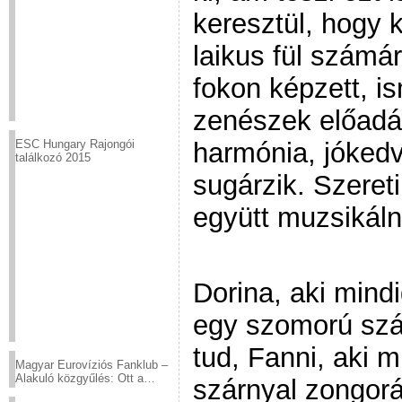
keresztül, hogy 
laikus fül számá
fokon képzett, is
zenészek előadá
harmónia, jókedv
ESC Hungary Rajongói
találkozó 2015
sugárzik. Szeret
együtt muzsikáln
Dorina, aki mind
egy szomorú szám
tud, Fanni, aki m
Magyar Eurovíziós Fanklub –
Alakuló közgyűlés: Ott a
szárnyal zongorá
helyed!