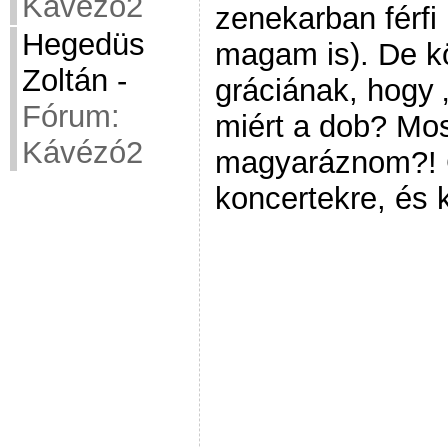
Kávézó2
zenekarban férfi
Hegedüs
magam is). De 
Zoltán
-
gráciának, hogy 
Fórum:
miért a dob? Mos
Kávézó2
magyaráznom?! 
koncertekre, és 