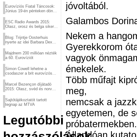
jóvoltából.
Eurovíziós Fiatal Táncosok:
Június 19-én pénteken döntő
a sör fővárosából!
Galambos Dorin
ESC Radio Awards 2015:
Olasz, orosz és belga siker,
a svédek kimaradtak
Nekem a hangom
Blog: Trijntje Oosterhuis
nyerte az idei Barbara Dex
Gyerekkorom óta
díjat
Majdnem 200 millióan nézték
vagyok önmagam
a 60. Eurovíziót
énekelek.
Simon Cowell lehetne a
csodaszer a brit eurovízós
Több műfajt kipr
kudarcok ellen
Marcel Bezençon díjátadó
meg,
2015: Olasz, svéd és norvég
győzelem
nemcsak a jazzk
Sajtótájékoztatót tartott
tegnap az MTVA
egyetemen, de s
Legutóbbi
próbatermekben.
hozzászólások
Állandóan kutat