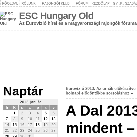
FŐOLDAL
RÓLUNK
RAJONGÓI KLUB
FÓRUM
KEZDŐLAP
GY.I.K., SZAB
ESC Hungary Old
Az Eurovízió hírei és a magyarországi rajongók fóruma
Naptár
Eurovízió 2013: Az urnák előkészítve 
holnapi elődöntőkbe sorsoláshoz
»
2013. január
A Dal 201
h
K
s
c
p
s
v
1
2
3
4
5
6
7
8
9
10
11
12
13
mindent –
14
15
16
17
18
19
20
21
22
23
24
25
26
27
28
29
30
31