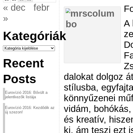
« dec
febr
Fo
»
A 
z
Kategóriák
Do
Kategóriák
Fa
Recent
Zs
dalokat dolgoz á
Posts
stílusba, egyfajt
Eurovízió 2016: Bővült a
könnyűzenei műf
jelentkezők listája
vidám, bohókás, 
Eurovízió 2016: Kezdődik az
új szezon!
és kreatív, hisze
ki, ám teszi ezt