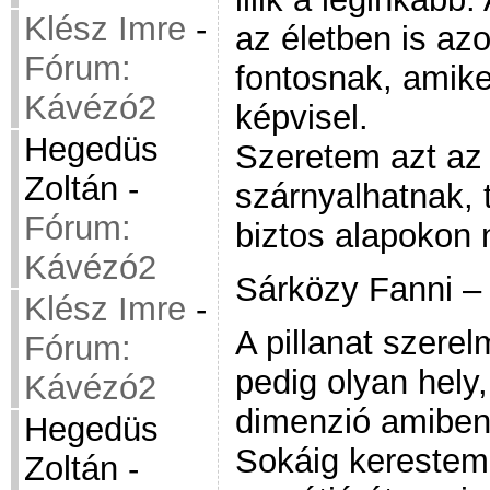
Klész Imre
-
az életben is azo
Fórum:
fontosnak, amik
Kávézó2
képvisel.
Hegedüs
Szeretem azt az 
Zoltán
-
szárnyalhatnak, 
Fórum:
biztos alapokon 
Kávézó2
Sárközy Fanni –
Klész Imre
-
A pillanat szere
Fórum:
pedig olyan hely
Kávézó2
dimenzió amiben 
Hegedüs
Sokáig kerestem
Zoltán
-