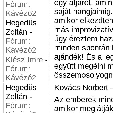
egy átjárót, amin
Fórum:
saját hangjaimig
Kávézó2
amikor elkezdtem
Hegedüs
más improvizatív
Zoltán
-
úgy éreztem ha
Fórum:
minden spontán k
Kávézó2
ajándék! És a l
Klész Imre
-
együtt megélni m
Fórum:
összemosolyogni
Kávézó2
Kovács Norbert 
Hegedüs
Zoltán
-
Az emberek min
Fórum:
amikor meglátják