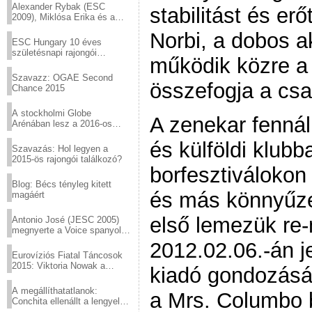
Alexander Rybak (ESC
stabilitást és e
2009), Miklósa Erika és a
Virtuózok tehetségkutató
Norbi, a dobos a
sztárjai a Margitszigeten
ESC Hungary 10 éves
születésnapi rajongói
működik közre a
találkozó
Szavazz: OGAE Second
összefogja a cs
Chance 2015
A stockholmi Globe
A zenekar fenná
Arénában lesz a 2016-os
Eurovízió
és külföldi klubb
Szavazás: Hol legyen a
2015-ös rajongói találkozó?
borfesztiválokon 
Blog: Bécs tényleg kitett
és más könnyűzen
magáért
első lemezük re
Antonio José (JESC 2005)
megnyerte a Voice spanyol
verzióját
2012.02.06.-án 
Eurovíziós Fiatal Táncosok
2015: Viktoria Nowak a
kiadó gondozásá
győztes Lengyelországból
A megállíthatatlanok:
a Mrs. Columbo b
Conchita ellenállt a lengyel
konzervatív nyomásnak