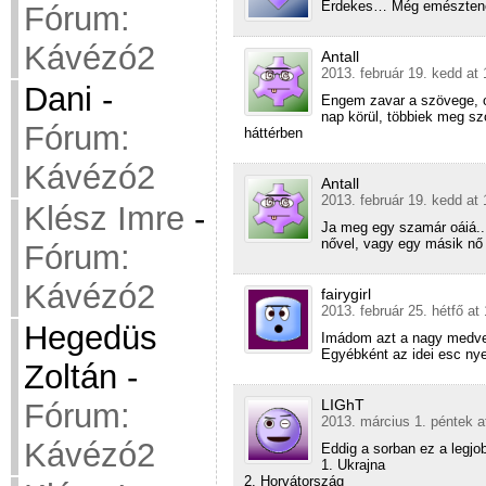
Érdekes… Még emészten
Fórum:
Kávézó2
Antall
2013. február 19. kedd at 
Dani
-
Engem zavar a szövege, ol
nap körül, többiek meg sz
Fórum:
háttérben
Kávézó2
Antall
2013. február 19. kedd at 
Klész Imre
-
Ja meg egy szamár oáiá..
nővel, vagy egy másik nő 
Fórum:
Kávézó2
fairygirl
2013. február 25. hétfő at
Hegedüs
Imádom azt a nagy medve n
Egyébként az idei esc nye
Zoltán
-
LIGhT
Fórum:
2013. március 1. péntek a
Kávézó2
Eddig a sorban ez a legjo
1. Ukrajna
2. Horvátország