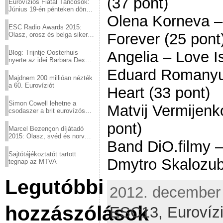
(37 pont)
Eurovíziós Fiatal Táncosok:
Június 19-én pénteken döntő
Olena Korneva –
a sör fővárosából!
ESC Radio Awards 2015:
Forever (25 pont
Olasz, orosz és belga siker,
a svédek kimaradtak
Angelia – Love Is
Blog: Trijntje Oosterhuis
nyerte az idei Barbara Dex
díjat
Eduard Romanyu
Majdnem 200 millióan nézték
a 60. Eurovíziót
Heart (33 pont)
Simon Cowell lehetne a
Matvij Vermijenk
csodaszer a brit eurovízós
kudarcok ellen
pont)
Marcel Bezençon díjátadó
2015: Olasz, svéd és norvég
Band DiO.filmy –
győzelem
Sajtótájékoztatót tartott
Dmytro Skalozub
tegnap az MTVA
Legutóbbi
2012. december 
hozzászólások
ESC13,
Eurovíz