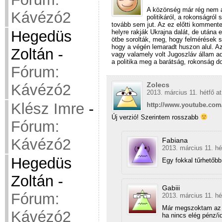
A közönség már rég nem a 
Kávézó2
politikáról, a rokonságró
tovább sem jut. Az ez előtti komment
Hegedüs
helyre rakják Ukrajna dalát, de utána 
ötbe sorolták, meg, hogy felmérések s
hogy a végén lemaradt huszon alul. A
Zoltán
-
vagy valamely volt Jugoszláv állam ad
a politika meg a barátság, rokonság do
Fórum:
Zolecs
Kávézó2
2013. március 11. hétfő at
Klész Imre
-
http://www.youtube.c
Új verzió! Szerintem rosszabb
Fórum:
Kávézó2
Fabiana
2013. március 11. hé
Hegedüs
Egy fokkal tűrhetőbb
Zoltán
-
Gabiii
Fórum:
2013. március 11. hé
Már megszoktam az e
Kávézó2
ha nincs elég pénz/id