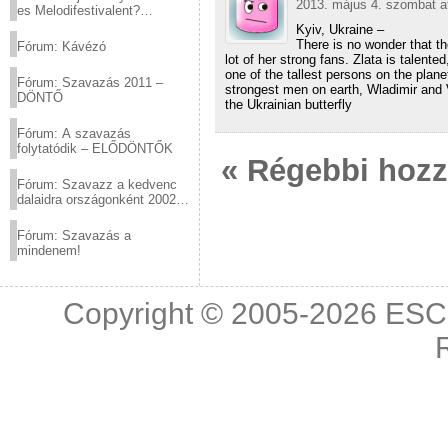
2013. május 4. szombat a
es Melodifestivalent?
(2012.03.10. 12:00-ig)
Kyiv, Ukraine –
There is no wonder that th
Fórum: Kávézó
lot of her strong fans. Zlata is talent
one of the tallest persons on the plane
Fórum: Szavazás 2011 –
strongest men on earth, Wladimir and Vi
DÖNTŐ
the Ukrainian butterfly
Fórum: A szavazás
folytatódik – ELŐDÖNTŐK
« Régebbi hoz
Fórum: Szavazz a kedvenc
dalaidra országonként 2002
és 2011 között!
Fórum: Szavazás a
mindenem!
Copyright © 2005-2026
ESC