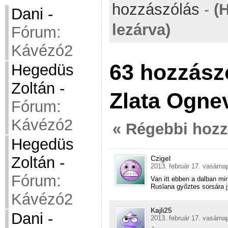
hozzászólás
-
(
Dani
-
lezárva)
Fórum:
Kávézó2
63 hozzász
Hegedüs
Zoltán
-
Zlata Ognev
Fórum:
Kávézó2
« Régebbi hoz
Hegedüs
Zoltán
-
Czigel
2013. február 17. vasárna
Fórum:
Van itt ebben a dalban mi
Ruslana győztes sorsára j
Kávézó2
Kajli25
Dani
-
2013. február 17. vasárna