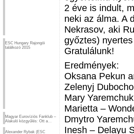
2 éve is indult, 
neki az álma. A d
Nekrasov, aki R
győztes) nyertes 
ESC Hungary Rajongói
találkozó 2015
Gratulálunk!
Eredmények:
Oksana Pekun a
Zelenyj Dubocho
Mary Yaremchuk 
Marietta – Wonde
Dmytro Yaremch
Magyar Eurovíziós Fanklub –
Alakuló közgyűlés: Ott a
helyed!
Inesh – Delayu S
Alexander Rybak (ESC