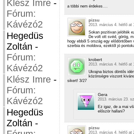
Klész Imre
-
a többi nem érdekes….
Fórum:
pizsu
Kávézó2
2013. március 4. hétfő at 
Sokan pozitivan jelölték 
Hegedüs
De volt ott svéd, görög, 
hogy ebből 5 ország egy elődöntőben 
Zoltán
-
szerbia és moldova, ezektől jó pontoka
Fórum:
krobert
2013. március 4. hétfő at 
Kávézó2
Ukrajna biztos döntős idén
közönségre viszont kivánc
Klész Imre
-
sikert! 3/27
Fórum:
Gera
Kávézó2
2013. március 23. s
Ez igaz, de a mai vi
Hegedüs
először hallani?
Zoltán
-
pizsu
Fórum:
2013. március 4. hétfő at 