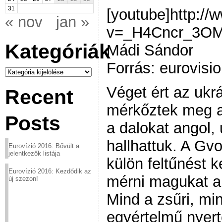
31
[youtube]http:/
« nov
jan »
v=_H4Cncr_3OM[
Kategóriák
Mádi Sándor
Forrás: eurovisio
Kategóriák
Véget ért az ukr
Recent
mérkőztek meg az
Posts
a dalokat angol,
hallhattuk. A Gv
Eurovízió 2016: Bővült a
jelentkezők listája
külön feltűnést k
Eurovízió 2016: Kezdődik az
mérni magukat a
új szezon!
Mind a zsűri, mi
egyértelmű nyert