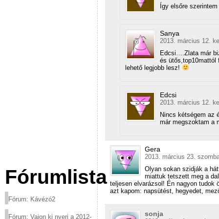
Így elsőre szerintem
Sanya
2013. március 12. ke
Edcsi….Zlata már biz
és ütős,top10mattól f
lehető legjobb lesz!
Edcsi
2013. március 12. ke
Nincs kétségem az é
már megszoktam a má
Gera
2013. március 23. szomba
Olyan sokan szidják a há
Fórumlista
miattuk tetszett meg a da
teljesen elvarázsol! Én nagyon tudok ör
azt kapom: napsütést, hegyedet, mezők
Fórum: Kávézó2
sonja
Fórum: Vajon ki nyeri a 2012-