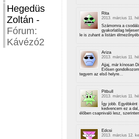
Hegedüs
Rita
Zoltán
-
2013. március 11. hé
Számomra a csodálato
Fórum:
gyakorlatilag teljese
le is zuhant a listám élmezőnyéb
Kávézó2
Ariza
2013. március 11. hé
Ajjaj, már kínosan Di
Erősen gondolkozom 
tegyem az első helyre…
Pitbull
2013. március 11. hé
Így jobb. Egyébként 
kedvencem ez a dal, 
élőben csapnivaló lesz, szerinte
Edcsi
2013. március 12. ke