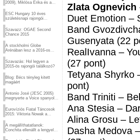
2009), Miklósa Erika és a
Zlata Ognevich 
Virtuózok tehetségkutató
sztárjai a Margitszigeten
ESC Hungary 10 éves
Duet Emotion – S
születésnapi rajongói
találkozó
Band Gvozdivcha
Szavazz: OGAE Second
Chance 2015
Gusenyata (22 p
A stockholmi Globe
RealIvanna – Yo
Arénában lesz a 2016-os
Eurovízió
(27 pont)
Szavazás: Hol legyen a
2015-ös rajongói találkozó?
Tetyana Shyrko –
Blog: Bécs tényleg kitett
magáért
pont)
Antonio José (JESC 2005)
Band Triniti – B
megnyerte a Voice spanyol
verzióját
Ana Stesia – Da
Eurovíziós Fiatal Táncosok
2015: Viktoria Nowak a
Alina Grosu – Le
győztes Lengyelországból
A megállíthatatlanok:
Dasha Medova – 
Conchita ellenállt a lengyel
konzervatív nyomásnak