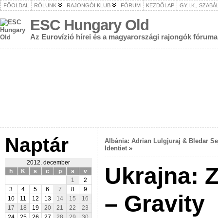
FŐOLDAL
RÓLUNK
RAJONGÓI KLUB
FÓRUM
KEZDŐLAP
GY.I.K., SZAB
ESC Hungary Old
Az Eurovízió hírei és a magyarországi rajongók fóruma
Naptár
Albánia: Adrian Lulgjuraj & Bledar Se
Identiet
»
2012. december
Ukrajna: 
h
K
s
c
p
s
v
1
2
3
4
5
6
7
8
9
– Gravity
10
11
12
13
14
15
16
17
18
19
20
21
22
23
24
25
26
27
28
29
30