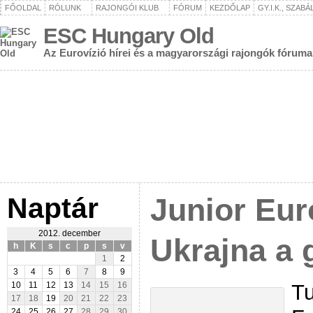
FŐOLDAL
RÓLUNK
RAJONGÓI KLUB
FÓRUM
KEZDŐLAP
GY.I.K., SZAB
ESC Hungary Old
Az Eurovízió hírei és a magyarországi rajongók fóruma
Naptár
Junior Eur
2012. december
Ukrajna a 
h
K
s
c
p
s
v
1
2
3
4
5
6
7
8
9
Tu
10
11
12
13
14
15
16
17
18
19
20
21
22
23
24
25
26
27
28
29
30