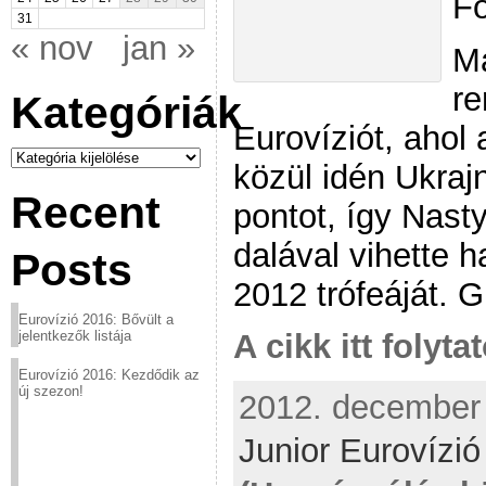
Fo
31
« nov
jan »
Ma
re
Kategóriák
Eurovíziót, ahol
Kategóriák
közül idén Ukraj
Recent
pontot, így Nast
dalával vihette h
Posts
2012 trófeáját. G
Eurovízió 2016: Bővült a
jelentkezők listája
A cikk itt folyta
Eurovízió 2016: Kezdődik az
új szezon!
2012. december 
Junior Eurovízi