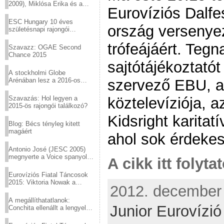
2009), Miklósa Erika és a
Eurovíziós Dalfe
Virtuózok tehetségkutató
sztárjai a Margitszigeten
ESC Hungary 10 éves
ország versenyez
születésnapi rajongói
találkozó
trófeájáért. Tegn
Szavazz: OGAE Second
Chance 2015
sajtótájékoztatót
A stockholmi Globe
szervező EBU, a
Arénában lesz a 2016-os
Eurovízió
köztelevíziója, 
Szavazás: Hol legyen a
2015-ös rajongói találkozó?
Kidsright karitat
Blog: Bécs tényleg kitett
magáért
ahol sok érdekes
Antonio José (JESC 2005)
megnyerte a Voice spanyol
A cikk itt folyta
verzióját
Eurovíziós Fiatal Táncosok
2015: Viktoria Nowak a
2012. december 0
győztes Lengyelországból
A megállíthatatlanok:
Junior Eurovízi
Conchita ellenállt a lengyel
konzervatív nyomásnak