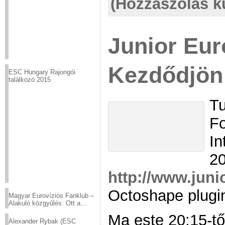
(Hozzászólás k
Junior Eur
Kezdődjön
ESC Hungary Rajongói
találkozó 2015
Tu
Fo
In
20
http://www.juni
Octoshape plugin
Magyar Eurovíziós Fanklub –
Alakuló közgyűlés: Ott a
helyed!
Ma este 20:15-tő
Alexander Rybak (ESC