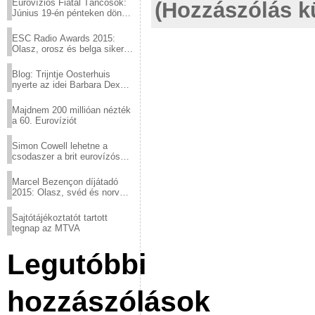
Eurovíziós Fiatal Táncosok:
(Hozzászólás k
Június 19-én pénteken döntő
a sör fővárosából!
ESC Radio Awards 2015:
Olasz, orosz és belga siker,
a svédek kimaradtak
Blog: Trijntje Oosterhuis
nyerte az idei Barbara Dex
díjat
Majdnem 200 millióan nézték
a 60. Eurovíziót
Simon Cowell lehetne a
csodaszer a brit eurovízós
kudarcok ellen
Marcel Bezençon díjátadó
2015: Olasz, svéd és norvég
győzelem
Sajtótájékoztatót tartott
tegnap az MTVA
Legutóbbi
hozzászólások