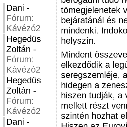
Dani
-
tömegjelenetek v
Fórum:
bejáratánál és ne
Kávézó2
mindenki. Indoko
Hegedüs
helyszín.
Zoltán
-
Mindent összevet
Fórum:
elkezdődik a leg
Kávézó2
seregszemléje, 
Hegedüs
hidegen a zenes
Zoltán
-
hiszen tudják, 
Fórum:
mellett részt ve
Kávézó2
szintén hozhat e
Dani
-
Hiszen az Euroví