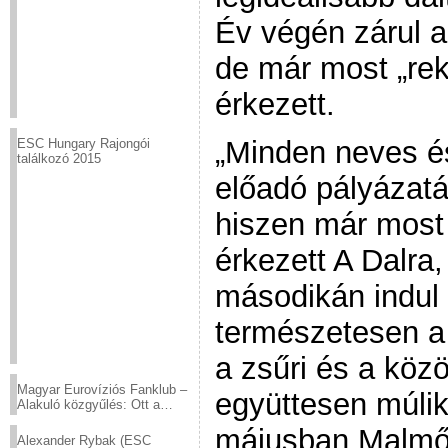
Év végén zárul a
de már most „re
érkezett.
„Minden neves é
ESC Hungary Rajongói
találkozó 2015
előadó pályázat
hiszen már most
érkezett A Dalra
másodikán indul
természetesen a 
a zsűri és a köz
Magyar Eurovíziós Fanklub –
együttesen múlik,
Alakuló közgyűlés: Ott a
helyed!
májusban Malmőb
Alexander Rybak (ESC