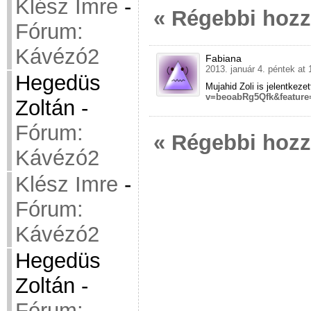
Klész Imre
-
« Régebbi hoz
Fórum:
Kávézó2
Fabiana
2013. január 4. péntek at 
Hegedüs
Mujahid Zoli is jelentkezet
v=beoabRg5Qfk&feature
Zoltán
-
Fórum:
« Régebbi hoz
Kávézó2
Klész Imre
-
Fórum:
Kávézó2
Hegedüs
Zoltán
-
Fórum: