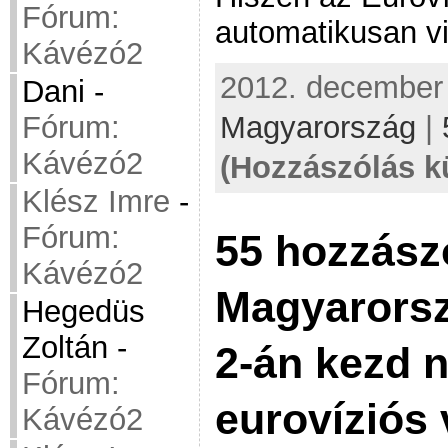
Fórum:
automatikusan vi
Kávézó2
2012. december 
Dani
-
Fórum:
Magyarország
|
Kávézó2
(Hozzászólás k
Klész Imre
-
Fórum:
55 hozzász
Kávézó2
Magyarorsz
Hegedüs
Zoltán
-
2-án kezd n
Fórum:
eurovíziós
Kávézó2