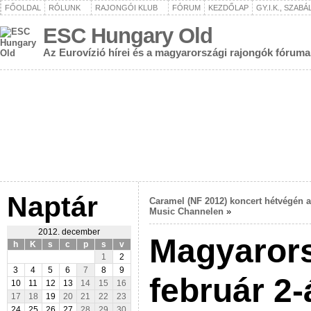
FŐOLDAL
RÓLUNK
RAJONGÓI KLUB
FÓRUM
KEZDŐLAP
GY.I.K., SZAB
ESC Hungary Old
Az Eurovízió hírei és a magyarországi rajongók fóruma
Naptár
Caramel (NF 2012) koncert hétvégén a
Music Channelen
»
2012. december
Magyarors
h
K
s
c
p
s
v
1
2
3
4
5
6
7
8
9
február 2-
10
11
12
13
14
15
16
17
18
19
20
21
22
23
24
25
26
27
28
29
30