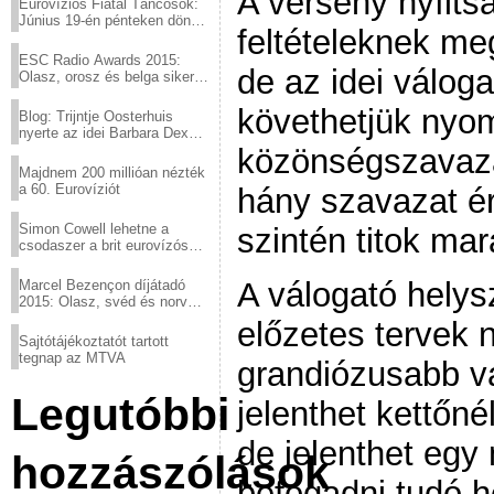
A verseny nyílts
Eurovíziós Fiatal Táncosok:
Június 19-én pénteken döntő
feltételeknek meg
a sör fővárosából!
ESC Radio Awards 2015:
de az idei válog
Olasz, orosz és belga siker,
a svédek kimaradtak
követhetjük nyo
Blog: Trijntje Oosterhuis
nyerte az idei Barbara Dex
díjat
közönségszavazá
Majdnem 200 millióan nézték
a 60. Eurovíziót
hány szavazat ér
Simon Cowell lehetne a
szintén titok mar
csodaszer a brit eurovízós
kudarcok ellen
A válogató hely
Marcel Bezençon díjátadó
2015: Olasz, svéd és norvég
győzelem
előzetes tervek 
Sajtótájékoztatót tartott
tegnap az MTVA
grandiózusabb vá
Legutóbbi
jelenthet kettőné
de jelenthet eg
hozzászólások
befogadni tudó he