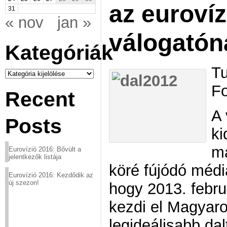
az eurovíz
31
« nov
jan »
válogatón
Kategóriák
Tu
Kategóriák
Fo
Recent
A 
Posts
ki
ma
Eurovízió 2016: Bővült a
jelentkezők listája
köré fújódó médi
Eurovízió 2016: Kezdődik az
új szezon!
hogy 2013. febr
kezdi el Magyaro
legideálisabb da