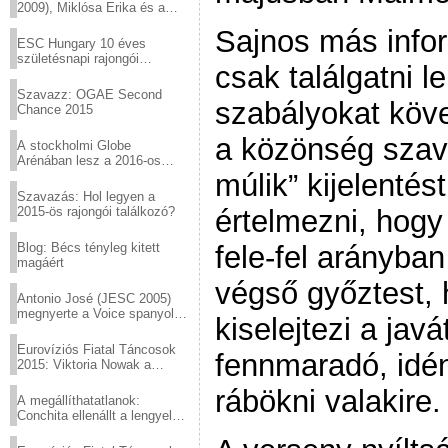
2009), Miklósa Erika és a
Virtuózok tehetségkutató
Sajnos más infor
sztárjai a Margitszigeten
ESC Hungary 10 éves
születésnapi rajongói
csak találgatni l
találkozó
Szavazz: OGAE Second
szabályokat követ
Chance 2015
a közönség szav
A stockholmi Globe
Arénában lesz a 2016-os
Eurovízió
múlik” kijelenté
Szavazás: Hol legyen a
2015-ös rajongói találkozó?
értelmezni, hogy
Blog: Bécs tényleg kitett
fele-fel arányba
magáért
végső győztest,
Antonio José (JESC 2005)
megnyerte a Voice spanyol
kiselejtezi a javá
verzióját
Eurovíziós Fiatal Táncosok
fennmaradó, idén
2015: Viktoria Nowak a
győztes Lengyelországból
rábökni valakire.
A megállíthatatlanok:
Conchita ellenállt a lengyel
konzervatív nyomásnak