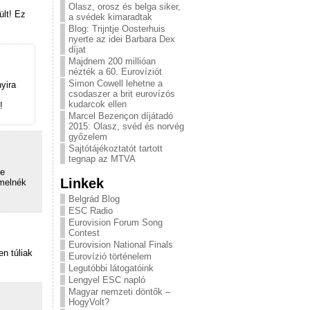
Olasz, orosz és belga siker,
ült! Ez
a svédek kimaradtak
Blog: Trijntje Oosterhuis
nyerte az idei Barbara Dex
díjat
Majdnem 200 millióan
nézték a 60. Eurovíziót
Simon Cowell lehetne a
yira
csodaszer a brit eurovízós
kudarcok ellen
!
Marcel Bezençon díjátadó
2015: Olasz, svéd és norvég
győzelem
Sajtótájékoztatót tartott
tegnap az MTVA
De
Linkek
emelnék
Belgrád Blog
ESC Radio
Eurovision Forum Song
Contest
Eurovision National Finals
en túliak
Eurovízió történelem
Legutóbbi látogatóink
Lengyel ESC napló
Magyar nemzeti döntők –
HogyVolt?