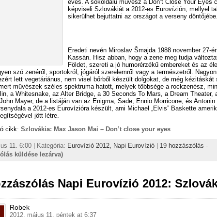
éves. A sokoldalú művész a Don’t Close Your Eyes c
képviseli Szlovákiát a 2012-es Eurovízión, mellyel ta
sikerülhet bejuttatni az országot a verseny döntőjébe
Eredeti nevén Miroslav Šmajda 1988 november 27-én
Kassán. Hisz abban, hogy a zene meg tudja változtat
Földet, szereti a jó humorérzékű embereket és az éle
egyen szó zenéről, sportokról, jógáról szerelemről vagy a természetről. Nagyon 
 ezért lett vegetáriánus, nem visel bőrből készült dolgokat, de még kézitáskát
mert művészek széles spektruma hatott, melyek többsége a rockzenész, min
in, a Whitesnake, az Alter Bridge, a 30 Seconds To Mars, a Dream Theater, 
 John Mayer, de a listáján van az Enigma, Sade, Ennio Morricone, és Antonin 
rsenydala a 2012-es Eurovízióra készült, ami Michael „Elvis” Baskette amerik
gítségével jött létre.
ó cikk:
Szlovákia: Max Jason Mai – Don’t close your eyes
us 11. 6:00 | Kategória:
Eurovízió 2012,
Napi Eurovízió
|
19 hozzászólás
-
ólás küldése lezárva)
zzászólás Napi Eurovízió 2012: Szlovák
Robek
2012. május 11. péntek at 6:37