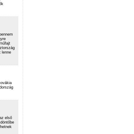
ők
 bennem
gyre
műfajt
sztország
t lenne
lovákia
édország
az első
a döntőbe
ehetnek