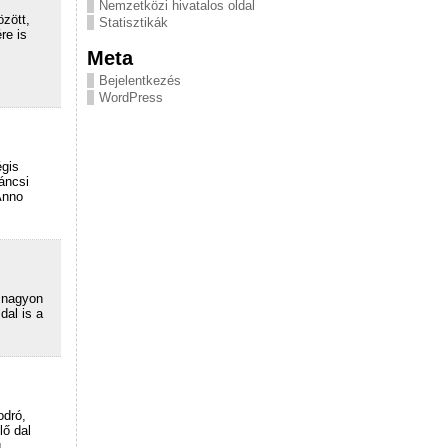
Nemzetközi hivatalos oldal
özött,
Statisztikák
re is
Meta
Bejelentkezés
WordPress
égis
áncsi
Anno
y nagyon
dal is a
odró,
ő dal
g