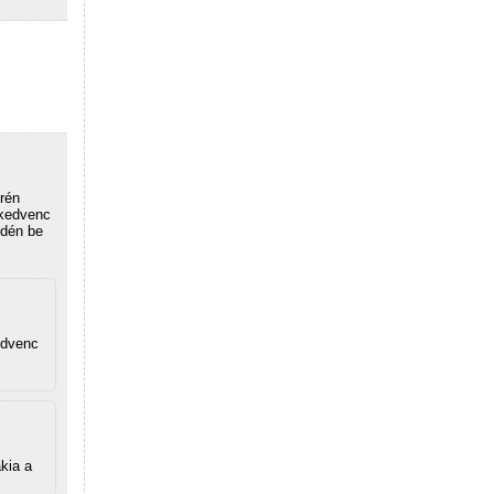
frén
 kedvenc
idén be
edvenc
ákia a