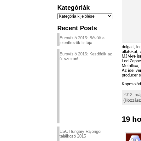
Kategóriák
Kategóriák
Recent Posts
Eurovízió 2016: Bővült a
jelentkezők listája
dolgait, l
állatokat,
Eurovízió 2016: Kezdődik az
MJM-re is
új szezon!
Led Zeppel
Metallica,
Az idei ve
producer se
Kapcsolód
2012. máj
(Hozzász
19 ho
ESC Hungary Rajongói
találkozó 2015