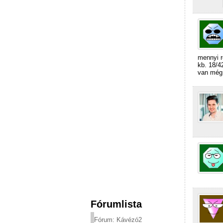
mennyi ro
kb. 18/4
van még 
Fórumlista
Fórum: Kávézó2