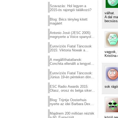
Eurovízió
Szavazás: Hol legyen a
2015-ös rajongói találkozó?
válhat.
A dal ma
Blog: Bécs tényleg kitett
becsúss
magáért
Antonio José (JESC 2005)
megnyerte a Voice spanyol
verzióját
Eurovíziós Fiatal Táncosok
2015: Viktoria Nowak a
vagyok, 
győztes Lengyelországból
Kristína
A megállíthatatlanok:
Conchita ellenállt a lengyel
konzervatív nyomásnak
Eurovíziós Fiatal Táncosok:
Június 19-én pénteken döntő
a sör fővárosából!
sok rágó
ESC Radio Awards 2015:
Olasz, orosz és belga siker,
a svédek kimaradtak
Blog: Trijntje Oosterhuis
nyerte az idei Barbara Dex
díjat
Majdnem 200 millióan nézték
közül ne
a 60. Eurovíziót