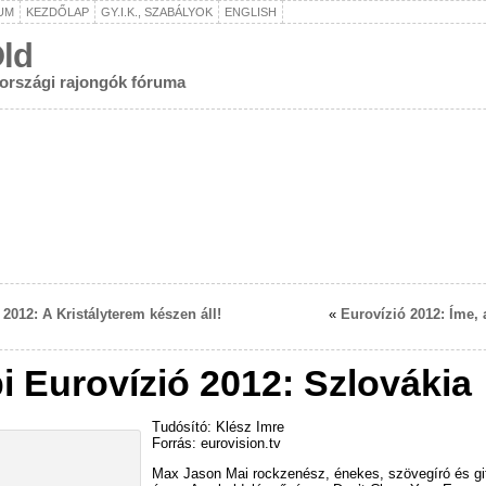
UM
KEZDŐLAP
GY.I.K., SZABÁLYOK
ENGLISH
ld
rországi rajongók fóruma
 2012: A Kristályterem készen áll!
«
Eurovízió 2012: Íme, 
i Eurovízió 2012: Szlovákia
Tudósító: Klész Imre
Forrás: eurovision.tv
Max Jason Mai rockzenész, énekes, szövegíró és gi