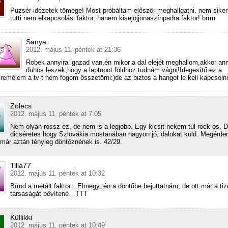
Puzsér idézetek tömege! Most próbáltam először meghallgatni, nem siker
tutti nem elkapcsolási faktor, hanem kisejöjjönaszínpadra faktor! brrrrr
Sanya
2012. május 11. péntek at 21:36
Robek annyira igazad van,én mikor a dal elejét meghallom,akkor ann
dühös leszek,hogy a laptopot földhöz tudnám vágni!Idegesítő ez a
,remélem a tv-t nem fogom összetörni:)de az biztos a hangot le kell kapcsolni
Zolecs
2012. május 11. péntek at 7:05
Nem olyan rossz ez, de nem is a legjobb. Egy kicsit nekem túl rock-os. 
dicséretes hogy Szlovákia mostanában nagyon jó, dalokat küld. Megérd
már aztán tényleg döntőznének is. 42/29.
Tilla77
2012. május 11. péntek at 10:32
Bírod a metált faktor…Elmegy, én a döntőbe bejuttatnám, de ott már a tiz
társaságát bővítené…TTT
Küllikki
2012. május 11. péntek at 10:49