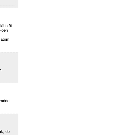
lább öt
7-ben
ulatom
m
smódot
ik, de