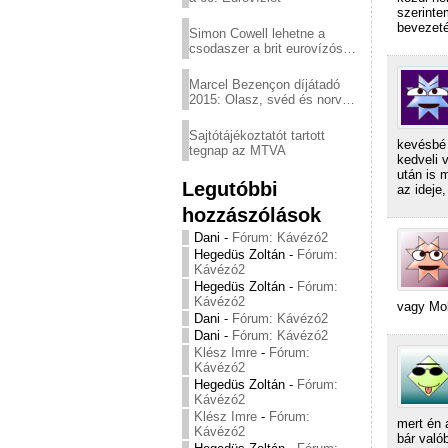
szerinte
bevezeté
Simon Cowell lehetne a
csodaszer a brit eurovízós
kudarcok ellen
Marcel Bezençon díjátadó
2015: Olasz, svéd és norvég
győzelem
Sajtótájékoztatót tartott
kevésbé 
tegnap az MTVA
kedveli 
után is 
Legutóbbi
az ideje
hozzászólások
Dani
-
Fórum: Kávézó2
Hegedüs Zoltán
-
Fórum:
Kávézó2
Hegedüs Zoltán
-
Fórum:
Kávézó2
vagy Mol
Dani
-
Fórum: Kávézó2
Dani
-
Fórum: Kávézó2
Klész Imre
-
Fórum:
Kávézó2
Hegedüs Zoltán
-
Fórum:
Kávézó2
Klész Imre
-
Fórum:
mert én 
Kávézó2
bár való