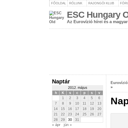
FŐOLDAL
RÓLUNK
RAJONGÓI KLUB
FÓR
ESC Hungary O
Az Eurovízió hírei és a magya
Naptár
Eurovízió
»
2012. május
h
K
s
c
p
s
v
Nap
1
2
3
4
5
6
7
8
9
10
11
12
13
14
15
16
17
18
19
20
21
22
23
24
25
26
27
28
29
30
31
« ápr
jún »