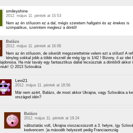
smileyshine
2012. május 11. péntek at 15:53
Nem az én stílusom ez a dal, mégis szeretem hallgatni és az énekes is
szimpatikus, szerintem meglesz a döntő!
Balázs
2012. május 11. péntek at 16:06
Nem az én stílusom, de sikerült megszerettetnie velem ezt a stílust! A re
tényleg sokkal jobb a többi résznél de még így is 1/42 ! Bizony, ő az idei
lajdonosa. Ha már tavaly egy fantasztikus dallal lecsúsztak a döntőről akkor 
olniuk! 🙂 2013 Szlovákia
Levi21
2012. május 11. péntek at 18:56
Már nem azért, Balázs, de most akkor Ukrajna, vagy Szlovákia a k
országod idén?
Balázs
2012. május 11. péntek at 19:24
változtatás volt, Ukrajna visszacsúszott a 3. helyre, így Szlov
kedvencem :)a második helyezett pedig Franciaország