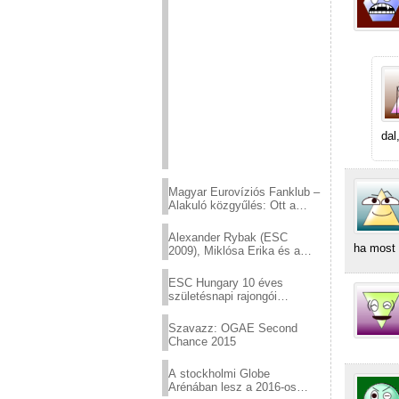
dal
Magyar Eurovíziós Fanklub –
Alakuló közgyűlés: Ott a
helyed!
Alexander Rybak (ESC
ha most 
2009), Miklósa Erika és a
Virtuózok tehetségkutató
sztárjai a Margitszigeten
ESC Hungary 10 éves
születésnapi rajongói
találkozó
Szavazz: OGAE Second
Chance 2015
A stockholmi Globe
Arénában lesz a 2016-os