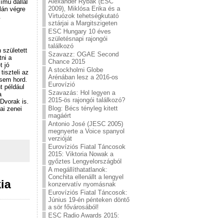
Alexander Rybak (ESC
ímű dallal
2009), Miklósa Erika és a
lán végre
Virtuózok tehetségkutató
.
sztárjai a Margitszigeten
ESC Hungary 10 éves
születésnapi rajongói
találkozó
 született
Szavazz: OGAE Second
ni a
Chance 2015
t jó
A stockholmi Globe
tiszteli az
Arénában lesz a 2016-os
 sem hord.
Eurovízió
t például
Szavazás: Hol legyen a
a
2015-ös rajongói találkozó?
Dvorak is.
Blog: Bécs tényleg kitett
ai zenei
magáért
Antonio José (JESC 2005)
megnyerte a Voice spanyol
verzióját
Eurovíziós Fiatal Táncosok
2015: Viktoria Nowak a
győztes Lengyelországból
A megállíthatatlanok:
Conchita ellenállt a lengyel
ia
konzervatív nyomásnak
Eurovíziós Fiatal Táncosok:
Június 19-én pénteken döntő
a sör fővárosából!
ESC Radio Awards 2015: