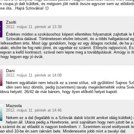
m csupa jó dalt küldtek, és mégsem jött nekik össze egyszer sem az elődönt
se óta…Hajrá Szlovákia! 🙂
Zsolti
2012. május 11. péntek at 13:39
Érdekes módon a szokásoshoz képest ellentétes folyamatok zajlottak le
Szlovákia dalával. Történetesen elsőre tetszett, és a többi hallgatással e
lelkesedtem érte. Most úgy gondolom, hogy ez egy átlagos rockdal, de ha a 
valaki, elsőre be fog neki jönni, és ugyebár ez számít. Előnyös rajtpozíció, É
megvan a kellő kontraszt, szóval nem lepne meg a továbbjutásuk. Amúgy is it
, hogy legyen egy jó évük.
Dani
2012. május 11. péntek at 14:08
Nekem egyáltalán nem tetszik ez a zenei stílus, sőt gyűlölöm! Sajnos Sz
idén sem lesz döntős, pedig (szerintem) tavaly megérdemelték volna Sv
dova helyett. 26/42 de már bánom, hogy ilyen előkelő helyet kapott.
Mazsola
2012. május 11. péntek at 14:46
Nekem ez a dal (legalább is a Szlovák dalok között amiket idáig küldtek) 
helyen áll. Utána pedig a Horehronie, amit sajnáltam hogy nem jutott be 
a számot és az előadót is nagyon kedveltem :/. Szerintem ezzel esélyesek l
ban első 10-be én sem raknám bele. Mindenesetre jobb mint a tavalyi dal.