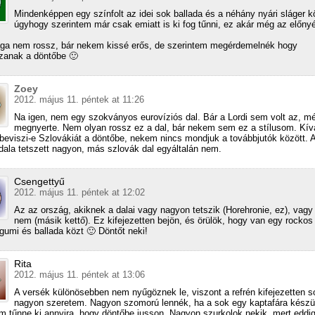
Mindenképpen egy színfolt az idei sok ballada és a néhány nyári sláger k
úgyhogy szerintem már csak emiatt is ki fog tűnni, ez akár még az előnyé
ga nem rossz, bár nekem kissé erős, de szerintem megérdemelnék hogy
zanak a döntőbe 🙂
Zoey
2012. május 11. péntek at 11:26
Na igen, nem egy szokványos eurovíziós dal. Bár a Lordi sem volt az, m
megnyerte. Nem olyan rossz ez a dal, bár nekem sem ez a stílusom. Kív
beviszi-e Szlovákiát a döntőbe, nekem nincs mondjuk a továbbjutók között. 
 dala tetszett nagyon, más szlovák dal egyáltalán nem.
Csengettyű
2012. május 11. péntek at 12:02
Az az ország, akiknek a dalai vagy nagyon tetszik (Horehronie, ez), vag
nem (másik kettő). Ez kifejezetten bejön, és örülök, hogy van egy rockos 
gumi és ballada közt 🙂 Döntőt neki!
Rita
2012. május 11. péntek at 13:06
A versék különösebben nem nyűgöznek le, viszont a refrén kifejezetten s
nagyon szeretem. Nagyon szomorú lennék, ha a sok egy kaptafára készül
m tűnne ki annyira, hogy döntőbe jusson. Nagyon szurkolok nekik, mert eddi