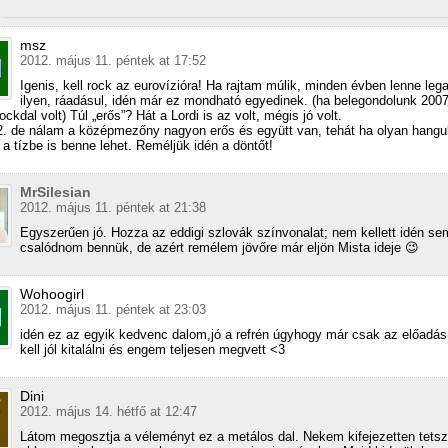
msz
2012. május 11. péntek at 17:52
Igenis, kell rock az eurovízióra! Ha rajtam múlik, minden évben lenne lega
ilyen, ráadásul, idén már ez mondható egyedinek. (ha belegondolunk 200
ckdal volt) Túl „erős”? Hát a Lordi is az volt, mégis jó volt.
2. de nálam a középmezőny nagyon erős és együtt van, tehát ha olyan hang
a tízbe is benne lehet. Reméljük idén a döntőt!
MrSilesian
2012. május 11. péntek at 21:38
Egyszerűen jó. Hozza az eddigi szlovák színvonalat; nem kellett idén se
csalódnom bennük, de azért remélem jövőre már eljön Mista ideje 😉
Wohoogirl
2012. május 11. péntek at 23:03
idén ez az egyik kedvenc dalom,jó a refrén úgyhogy már csak az előadá
kell jól kitalálni és engem teljesen megvett <3
Dini
2012. május 14. hétfő at 12:47
Látom megosztja a véleményt ez a metálos dal. Nekem kifejezetten tetsz