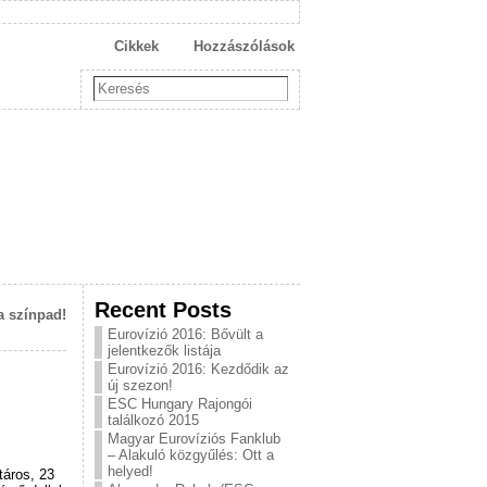
Cikkek
Hozzászólások
Recent Posts
a színpad!
Eurovízió 2016: Bővült a
jelentkezők listája
Eurovízió 2016: Kezdődik az
új szezon!
ESC Hungary Rajongói
találkozó 2015
Magyar Eurovíziós Fanklub
– Alakuló közgyűlés: Ott a
helyed!
táros, 23