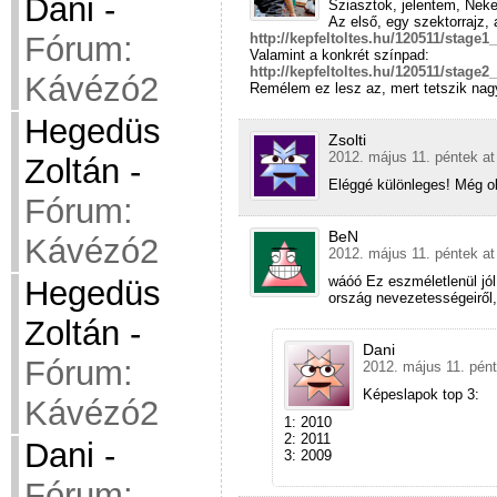
Dani
-
Sziasztok, jelentem, Ne
Az első, egy szektorrajz, a
Fórum:
http://kepfeltoltes.hu/120511/stage
Valamint a konkrét színpad:
http://kepfeltoltes.hu/120511/stage
Kávézó2
Remélem ez lesz az, mert tetszik nagy
Hegedüs
Zsolti
2012. május 11. péntek at
Zoltán
-
Eléggé különleges! Még ol
Fórum:
BeN
Kávézó2
2012. május 11. péntek at
wáóó Ez eszméletlenül jól
Hegedüs
ország nevezetességeiről,
Zoltán
-
Dani
Fórum:
2012. május 11. pént
Képeslapok top 3:
Kávézó2
1: 2010
2: 2011
Dani
-
3: 2009
Fórum: