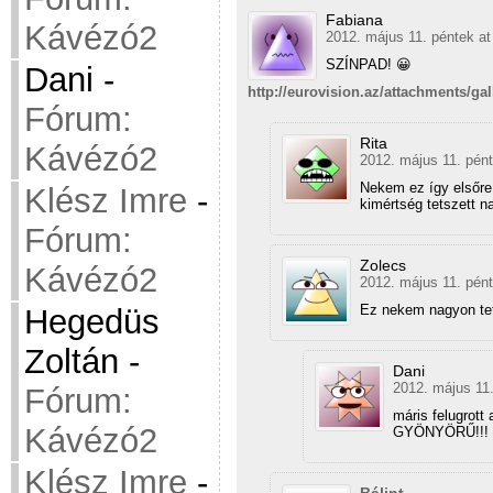
Fabiana
Kávézó2
2012. május 11. péntek at
SZÍNPAD! 😀
Dani
-
http://eurovision.az/attachments/g
Fórum:
Rita
Kávézó2
2012. május 11. pént
Nekem ez így elsőre
Klész Imre
-
kimértség tetszett n
Fórum:
Zolecs
Kávézó2
2012. május 11. pént
Ez nekem nagyon tet
Hegedüs
Zoltán
-
Dani
2012. május 11.
Fórum:
máris felugrott 
Kávézó2
GYÖNYÖRŰ!!!
Klész Imre
-