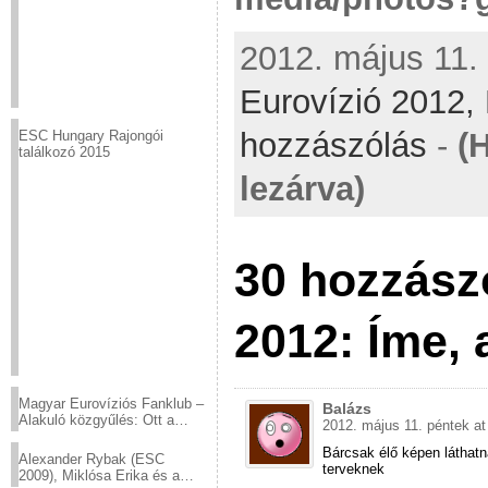
2012. május 11. 
Eurovízió 2012,
hozzászólás
-
(
ESC Hungary Rajongói
találkozó 2015
lezárva)
30 hozzász
2012: Íme, 
Magyar Eurovíziós Fanklub –
Balázs
Alakuló közgyűlés: Ott a
2012. május 11. péntek at
helyed!
Bárcsak élő képen láthatn
Alexander Rybak (ESC
terveknek
2009), Miklósa Erika és a