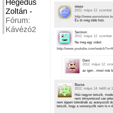
Hegedüs
steps
Zoltán
-
2012. május 12. szombat 
http://www.eurovision.t
Fórum:
És itt még több fotó.
Kávézó2
Serinon
2012. május 12. szombat 
Na meg egy videó:
http://www.youtube.com/watch?v=
Dani
2012. május 12. szo
az igen…most már biz
Bazsa
2012. május 14. hétfő at 
Húú nagyon tetszik, moder
nem térnyeréssel van jelen
nem éppen tolerálnák az aranyozott d
tetszik, hogy a versenyzők nem tv-n é