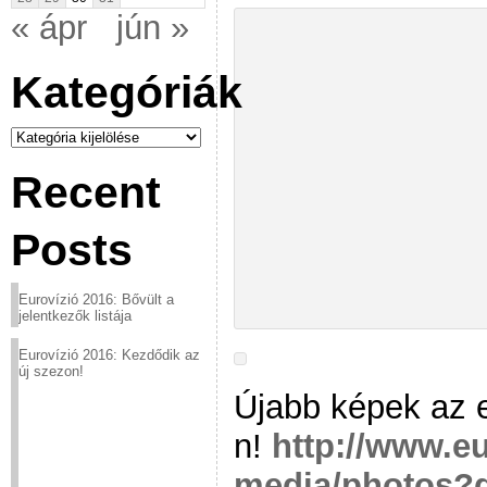
« ápr
jún »
Kategóriák
Kategóriák
Recent
Posts
Eurovízió 2016: Bővült a
jelentkezők listája
Eurovízió 2016: Kezdődik az
új szezon!
Újabb képek az e
n!
http://www.eu
media/photos?