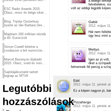
a lebegő térkép
a sör fővárosából!
felvételekre, m
volt az eddigi legjobb képe
ESC Radio Awards 2015:
Olasz, orosz és belga siker,
a svédek kimaradtak
Blog: Trijntje Oosterhuis
Gabiii
nyerte az idei Barbara Dex
2012. május 11.
díjat
Hát nem feltétl
Majdnem 200 millióan nézték
úgy lesz mint a
a 60. Eurovíziót
Simon Cowell lehetne a
Mettyú.
csodaszer a brit eurovízós
2012. május 11.
kudarcok ellen
Marcel Bezençon díjátadó
Igen az jó volt
2015: Olasz, svéd és norvég
őket a színpad
győzelem
felmennek fél percig a szín
Sajtótájékoztatót tartott
tegnap az MTVA
Edd
2012. május 11. péntek at
Legutóbbi
Ez a képen nagyon jó, bár
hozzászólások
Pizzahergo
2012. május 11. péntek at