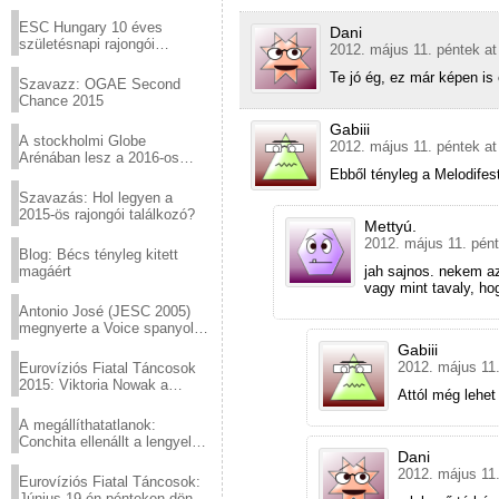
Virtuózok tehetségkutató
sztárjai a Margitszigeten
ESC Hungary 10 éves
Dani
születésnapi rajongói
2012. május 11. péntek at
találkozó
Te jó ég, ez már képen is
Szavazz: OGAE Second
Chance 2015
Gabiii
A stockholmi Globe
2012. május 11. péntek at
Arénában lesz a 2016-os
Eurovízió
Ebből tényleg a Melodifest
Szavazás: Hol legyen a
2015-ös rajongói találkozó?
Mettyú.
2012. május 11. pént
Blog: Bécs tényleg kitett
magáért
jah sajnos. nekem az
vagy mint tavaly, ho
Antonio José (JESC 2005)
megnyerte a Voice spanyol
verzióját
Gabiii
2012. május 11.
Eurovíziós Fiatal Táncosok
2015: Viktoria Nowak a
Attól még lehet
győztes Lengyelországból
A megállíthatatlanok:
Conchita ellenállt a lengyel
Dani
konzervatív nyomásnak
2012. május 11.
Eurovíziós Fiatal Táncosok:
Június 19-én pénteken döntő