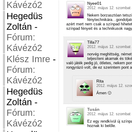
Kávézó2
Nyee01
2012. május 12. szombat 
Hegedüs
Nekem borzasztóan tetszi
fénytechnikára…gondoljat
Zoltán
-
azért mert nem csak a színpad hihetet
színpad fényeit és a technikusok nagyo
Fórum:
Tilla77
Kávézó2
2012. május 12. szombat 
norvég meghittség, német
Klész Imre
-
teljesíteni akarnak és tök
való játék pedig jó, ötletes, nekem p
Fórum:
rongyrázó volt, de ez szerintem pont 
Kávézó2
Rita
2012. május 12. szo
Hegedüs
Ámen 🙂
Zoltán
-
Tusán
Fórum:
2012. május 12. szombat 
Kávézó2
Ez egy rendkívül új színp
hoznak ki belőle.