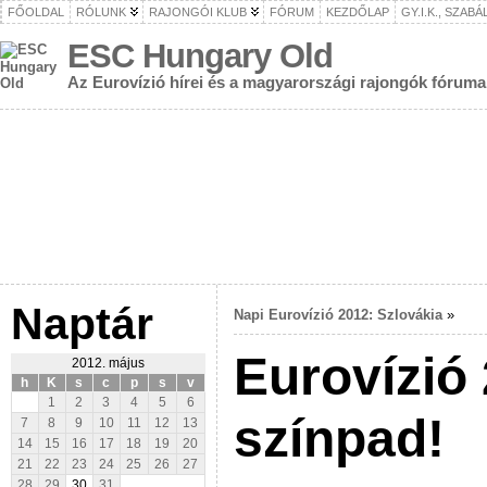
FŐOLDAL
RÓLUNK
RAJONGÓI KLUB
FÓRUM
KEZDŐLAP
GY.I.K., SZAB
ESC Hungary Old
Az Eurovízió hírei és a magyarországi rajongók fóruma
Naptár
Napi Eurovízió 2012: Szlovákia
»
Eurovízió 
2012. május
h
K
s
c
p
s
v
1
2
3
4
5
6
színpad!
7
8
9
10
11
12
13
14
15
16
17
18
19
20
21
22
23
24
25
26
27
28
29
30
31