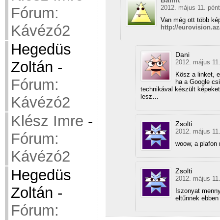
Bálint
2012. május 11. pént
Fórum:
Van még ott több kép
Kávézó2
http://eurovision.a
Hegedüs
Dani
Zoltán
-
2012. május 11.
Kösz a linket, 
Fórum:
ha a Google csi
technikával készült képek
lesz…
Kávézó2
Klész Imre
-
Zsolti
2012. május 11.
Fórum:
woow, a plafon 
Kávézó2
Hegedüs
Zsolti
2012. május 11.
Zoltán
-
Iszonyat mennyi
eltűnnek ebben 
Fórum: