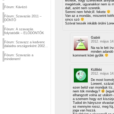
érthetik, hogy szerethetik annyia
(2012.03.10. 12:00-ig)
megértsék, ugyanakkor nem is mo
Fórum: Kávézó
dalt, azért nem szeretik.
Semmi nem fehér,ill. fekete
Van az a mondás, miszerint kétfé
Fórum: Szavazás 2011 –
sincs szó
DÖNTŐ
Szóval tessék inkább örülni Lo
Fórum: A szavazás
folytatódik – ELŐDÖNTŐK
Gabiii
2012. május 14.
Fórum: Szavazz a kedvenc
dalaidra országonként 2002
Na na le lett í
és 2011 között!
minden adandó 
Fórum: Szavazás a
komment köré gyűlik
mindenem!
Küllikki
2012. május 14.
De most komoly
Loreent, százat
ezen belül van mondjuk tíz, 
nem tök mindegy?
(egyé
elhangzott volna az utálom 
a szemem hogy ezt kiszúrj
Tudod én hányszor olvastam
ez mennyire rossz, meg fúj
joga van hozzá.