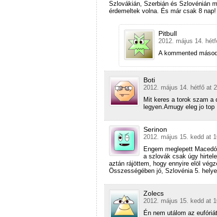
Szlovákián, Szerbián és Szlovénián m
érdemeltek volna. És már csak 8 nap
Pitbull
2012. május 14. hétf
A kommented másodi
Boti
2012. május 14. hétfő at 
Mit keres a torok szam a
legyen.Amugy eleg jo top
Serinon
2012. május 15. kedd at 1
Engem meglepett Macedón
a szlovák csak úgy hirtele
aztán rájöttem, hogy ennyire elöl végz
Összességében jó, Szlovénia 5. helye k
Zolecs
2012. május 15. kedd at 1
Én nem utálom az eufóriát