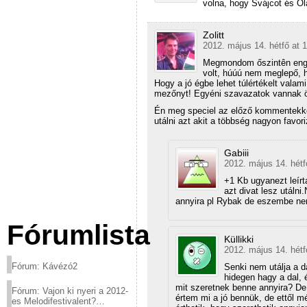
volna, hogy Svájcot és Ol
Zolitt
2012. május 14. hétfő at 
Megmondom őszintên engem
volt, húúú nem meglepő, 
Hogy a jó égbe lehet túlértékelt vala
mezőnyt! Egyéni szavazatok vannak ös
Én meg speciel az előző kommentekkel
utálni azt akit a többség nagyon favor
Gabiii
2012. május 14. hétf
+1 Kb ugyanezt leír
azt divat lesz utálni
annyira pl Rybak de eszembe nem 
Fórumlista
Küllikki
2012. május 14. hétf
Fórum: Kávézó2
Senki nem utálja a 
hidegen hagy a dal, 
mit szeretnek benne annyira? De 
Fórum: Vajon ki nyeri a 2012-
értem mi a jó bennük, de ettől 
es Melodifestivalent?