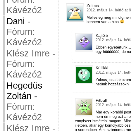
Zolecs
Kávézó2
2012. május 14. hétfő at 
Mellesleg még mindig nem 
Dani
-
bennem van a hiba
Fórum:
Kajli25
Kávézó2
2012. május 14. hétf
Ebben egyetértünk…
Klész Imre
-
egy hűűűűűűű, de 
Fórum:
Küllikki
Kávézó2
2012. május 14. hétf
Zolecs, csatlakozom 
Hegedüs
hetünk hozzászokni
Zoltán
-
Pitbull
Fórum:
2012. május 14. hétf
Már egy korábbi post
Kávézó2
nem éri meg ezt a re
ennyiszer ismételni magam. Mind
illetően, akár egy komolyabb öss
Klész Imre
-
a sorrendben. Ami számomra meg