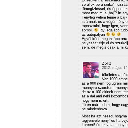
Egyébként a részemről az a
se állok be a sorba” hozzáá
tömegízléssel, és éppen ezé
most meg mi a „baj”? Itt e
Tényleg velem lenne a baj? 
számnak és a végén tényleg
tapasztalni, hogy igen, vann
sorból.
Így legalább tud
az autópályán
Egyébként meg inkább arra 
helyezést érje el és szurkol
sem, de mégis csak a mi k
Zolitt
2012. május 14.
tökéletes a pél
Van 1000 ember,
az a 900 nem fog ugrani min
mennyire szeretem, mennyir
de az a 100 akinek nem tet
az a dal ami neki közömbös,
hogy nem is érti.
Jó én már tudom, hogy nagyj
be mindenhová…
Most ha azt nézed, hogyha 
„egyenvélemény” és ha bejön
Loreent! és ez valamennyib