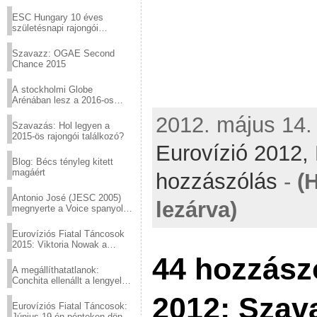
Virtuózok tehetségkutató
sztárjai a Margitszigeten
ESC Hungary 10 éves
születésnapi rajongói
találkozó
Szavazz: OGAE Second
Chance 2015
A stockholmi Globe
Arénában lesz a 2016-os
Eurovízió
2012. május 14. 
Szavazás: Hol legyen a
2015-ös rajongói találkozó?
Eurovízió 2012,
Blog: Bécs tényleg kitett
magáért
hozzászólás
-
(
Antonio José (JESC 2005)
lezárva)
megnyerte a Voice spanyol
verzióját
Eurovíziós Fiatal Táncosok
2015: Viktoria Nowak a
győztes Lengyelországból
44 hozzász
A megállíthatatlanok:
Conchita ellenállt a lengyel
konzervatív nyomásnak
2012: Szav
Eurovíziós Fiatal Táncosok:
Június 19-én pénteken döntő