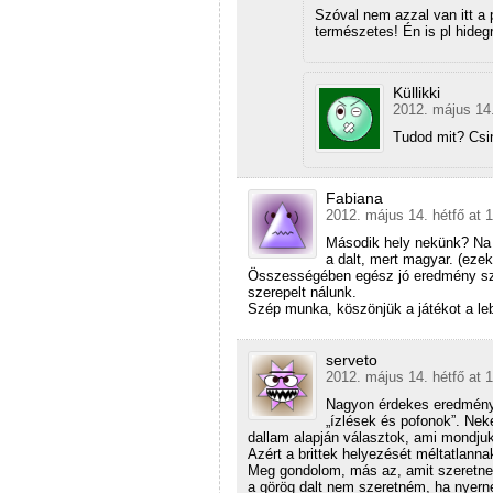
Szóval nem azzal van itt a
természetes! Én is pl hide
Küllikki
2012. május 14.
Tudod mit? Csin
Fabiana
2012. május 14. hétfő at 
Második hely nekünk? Na 
a dalt, mert magyar. (ezek 
Összességében egész jó eredmény szü
szerepelt nálunk.
Szép munka, köszönjük a játékot a leb
serveto
2012. május 14. hétfő at 
Nagyon érdekes eredmény
„ízlések és pofonok”. Ne
dallam alapján választok, ami mondjuk
Azért a brittek helyezését méltatlanna
Meg gondolom, más az, amit szeretnek
a görög dalt nem szeretném, ha nyern