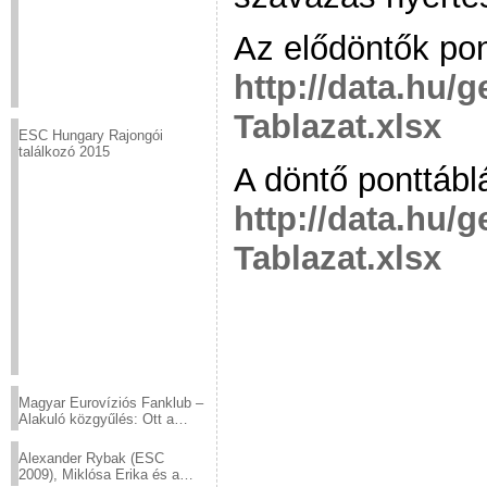
Az elődöntők pon
http://data.hu/
Tablazat.xlsx
ESC Hungary Rajongói
találkozó 2015
A döntő ponttábl
http://data.hu/
Tablazat.xlsx
Magyar Eurovíziós Fanklub –
Alakuló közgyűlés: Ott a
helyed!
Alexander Rybak (ESC
2009), Miklósa Erika és a