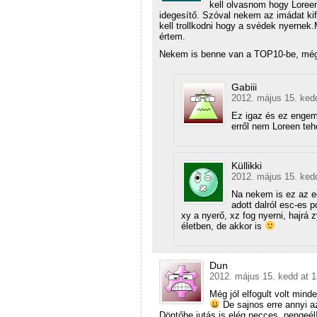
kell olvasnom hogy Loreen
idegesítő. Szóval nekem az imádat ki
kell trollkodni hogy a svédek nyerne
értem.
Nekem is benne van a TOP10-be, mégs
Gabiii
2012. május 15. ked
Ez igaz és ez engem
erről nem Loreen teh
Küllikki
2012. május 15. kedd
Na nekem is ez az eg
adott dalról esc-es 
xy a nyerő, xz fog nyerni, hajr
életben, de akkor is
Dun
2012. május 15. kedd at 1
Még jól elfogult volt mind
De sajnos erre annyi a
Döntőbe jutás is elég necces, pengeél