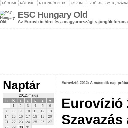
FŐOLDAL
RÓLUNK
RAJONGÓI KLUB
FÓRUM
KEZDŐLAP
GY.I.K., SZAB
ESC Hungary Old
Az Eurovízió hírei és a magyarországi rajongók fóruma
Naptár
Eurovízió 2012: A második nap próbá
2012. május
Eurovízió
h
K
s
c
p
s
v
1
2
3
4
5
6
7
8
9
10
11
12
13
Szavazás 
14
15
16
17
18
19
20
21
22
23
24
25
26
27
28
29
30
31