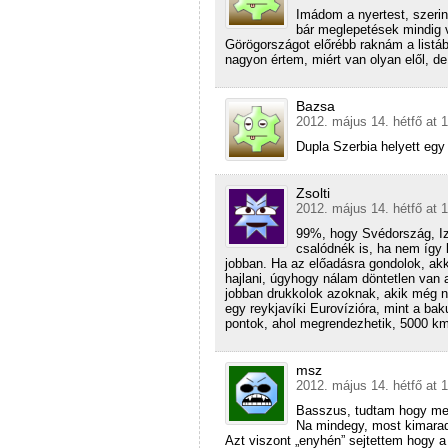
Imádom a nyertest, szerin
bár meglepetések mindig v
Görögországot előrébb raknám a listá
nagyon értem, miért van olyan elől, d
Bazsa
2012. május 14. hétfő at 
Dupla Szerbia helyett eg
Zsolti
2012. május 14. hétfő at 
99%, hogy Svédország, Izl
csalódnék is, ha nem így
jobban. Ha az előadásra gondolok, akk
hajlani, úgyhogy nálam döntetlen van 
jobban drukkolok azoknak, akik még n
egy reykjavíki Eurovízióra, mint a bak
pontok, ahol megrendezhetik, 5000 k
msz
2012. május 14. hétfő at 
Basszus, tudtam hogy meg
Na mindegy, most kimara
Azt viszont „enyhén” sejtettem hogy a