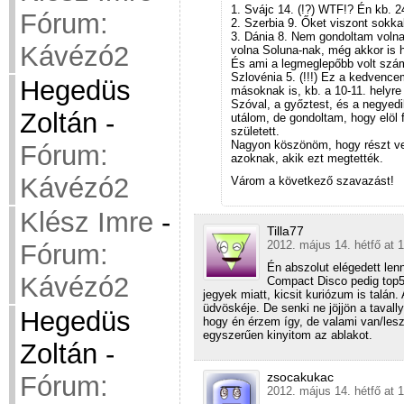
1. Svájc 14. (!?) WTF!? Én kb. 2
Fórum:
2. Szerbia 9. Őket viszont sokka
3. Dánia 8. Nem gondoltam volna,
Kávézó2
volna Soluna-nak, még akkor is h
És ami a legmeglepőbb volt szám
Szlovénia 5. (!!!) Ez a kedvence
Hegedüs
másoknak is, kb. a 10-11. helyre
Szóval, a győztest, és a negyedi
Zoltán
-
utálom, de gondoltam, hogy elöl
született.
Nagyon köszönöm, hogy részt ve
Fórum:
azoknak, akik ezt megtették.
Kávézó2
Várom a következő szavazást!
Klész Imre
-
Tilla77
2012. május 14. hétfő at 
Fórum:
Én abszolut elégedett len
Kávézó2
Compact Disco pedig top5ö
jegyek miatt, kicsit kuriózum is talán
üdvöskéje. De senki ne jöjjön a tavall
Hegedüs
hogy én érzem így, de valami van/les
egyszerűen kinyitom az ablakot.
Zoltán
-
zsocakukac
Fórum:
2012. május 14. hétfő at 