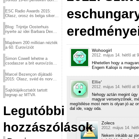
a sör fővárosából!
eschungary
ESC Radio Awards 2015:
Olasz, orosz és belga siker,
a svédek kimaradtak
eredménye
Blog: Trijntje Oosterhuis
nyerte az idei Barbara Dex
díjat
Majdnem 200 millióan nézték
a 60. Eurovíziót
Wohoogirl
2012. május 14. hétfő at 
Simon Cowell lehetne a
Hihetetlen hogy a magy
csodaszer a brit eurovízós
Engem Kaliopi is meglepett
kudarcok ellen
Marcel Bezençon díjátadó
2015: Olasz, svéd és norvég
Ellie'
győzelem
2012. május 14. hétfő at 
Sajtótájékoztatót tartott
Nehogy aztán megint úgy j
tegnap az MTVA
magyar versenyzőnek, még
megítélése most nem is olyan jó az o
Legutóbbi
dal ide, vagy oda.
hozzászólások
Zolecs
2012. május 14. hétf
Nekem inkább az jön 