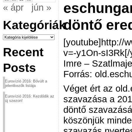
eschungar
« ápr
jún »
döntő ere
Kategóriák
Kategóriák
[youtube]http:/
Recent
v=-y1On-sI3Rk[/
Imre – Szatlmaje
Posts
Forrás: old.esch
Eurovízió 2016: Bővült a
Véget ért az old
jelentkezők listája
szavazása a 2012
Eurovízió 2016: Kezdődik az
új szezon!
döntő szavazásán
köszönjük minden
szavazás nyert