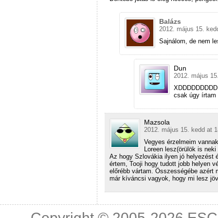
Balázs
2012. május 15. ked
Sajnálom, de nem les
Dun
2012. május 15
XDDDDDDDDDDDD
csak úgy írtam 
Mazsola
2012. május 15. kedd at 1
Vegyes érzelmeim vannak 
Loreen lesz(örülök is neki
Az hogy Szlovákia ilyen jó helyezést é
értem, Tooji hogy tudott jobb helyen v
előrébb vártam. Összességébe azért 
már kíváncsi vagyok, hogy mi lesz jö
Copyright © 2005-2026
ESC