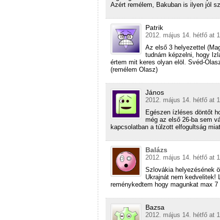
Azért remélem, Bakuban is ilyen jól 
Patrik
2012. május 14. hétfő at 
Az első 3 helyezettel (Mag
tudnám képzelni, hogy Iz
értem mit keres olyan elöl. Svéd-Olas
(remélem Olasz)
János
2012. május 14. hétfő at 
Egészen ízléses döntőt ho
még az első 26-ba sem vá
kapcsolatban a túlzott elfogultság mi
Balázs
2012. május 14. hétfő at 
Szlovákia helyezésének ör
Ukrajnát nem kedvelitek!
reménykedtem hogy magunkat max 7 kör
Bazsa
2012. május 14. hétfő at 