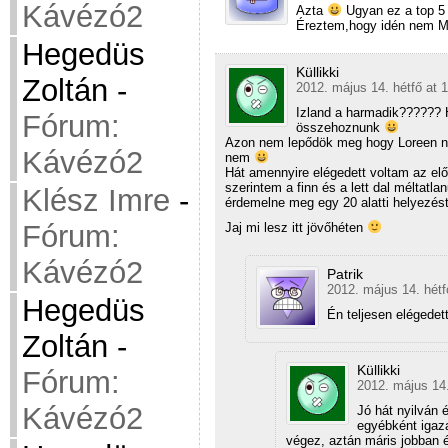
Kávézó2
Azta
Ugyan ez a top 5 
Éreztem,hogy idén nem Mo
Hegedüs
Küllikki
Zoltán
-
2012. május 14. hétfő at 
Izland a harmadik?????? 
Fórum:
összehoznunk
Azon nem lepődök meg hogy Loreen nye
Kávézó2
nem
Hát amennyire elégedett voltam az el
szerintem a finn és a lett dal méltatla
Klész Imre
-
érdemelne meg egy 20 alatti helyezés
Fórum:
Jaj mi lesz itt jövőhéten
Kávézó2
Patrik
2012. május 14. hétf
Hegedüs
Én teljesen elégedet
Zoltán
-
Küllikki
Fórum:
2012. május 14.
Kávézó2
Jó hát nyilván
egyébként igaza
végez, aztán máris jobban 