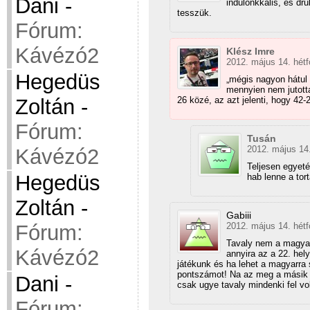
Dani
-
indulónkkalis, és dr
tesszük.
Fórum:
Kávézó2
Klész Imre
2012. május 14. hétf
Hegedüs
„mégis nagyon hátul 
mennyien nem jutotta
26 közé, az azt jelenti, hogy 42
Zoltán
-
Fórum:
Tusán
2012. május 14.
Kávézó2
Teljesen egyeté
Hegedüs
hab lenne a tort
Zoltán
-
Gabiii
2012. május 14. hétf
Fórum:
Tavaly nem a magyar
Kávézó2
annyira az a 22. hel
játékunk és ha lehet a magyarra 
pontszámot! Na az meg a másik 
Dani
-
csak ugye tavaly mindenki fel vo
Fórum: