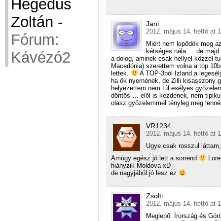
Hegedüs
Zoltán
-
Jani
2012. május 14. hétfő at 
Fórum:
Miért nem lepődök meg az
kétséges nála … de majd m
Kávézó2
a dolog, aminek csak hellyel-közzel t
Macedónia) szerettem volna a top 10b
lettek.
A TOP-3ból Izland a legesél
ha ők nyernének, de Zilli kisasszony
helyezettem nem túl esélyes győzelem
döntős … elől is kezdenek, nem tipik
olasz győzelemmel tényleg meg lenné
VR1234
2012. május 14. hétfő at 
Ugye csak rosszul láttam,
Amúgy egész jó lett a sorrend
Lore
hiányzik Moldova xD
de nagyjából jó lesz ez
Zsolti
2012. május 14. hétfő at 
Meglepő. Írország és Görö