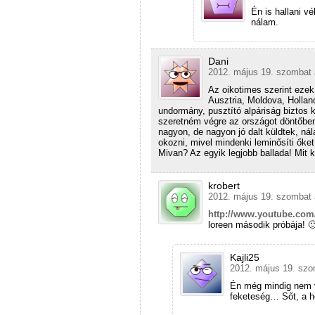
Én is hallani v
nálam.
Dani
2012. május 19. szombat 
Az oikotimes szerint ezek
Ausztria, Moldova, Hollan
undormány, pusztító alpáriság biztos
szeretném végre az országot döntőben
nagyon, de nagyon jó dalt küldtek, n
okozni, mivel mindenki leminősíti őket
Mivan? Az egyik legjobb ballada! Mit 
krobert
2012. május 19. szombat 
http://www.youtube.com
loreen második próbája! 
Kajli25
2012. május 19. szo
Én még mindig nem 
feketeség… Sőt, a 