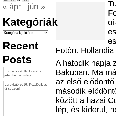
Tu
« ápr
jún »
Fo
Kategóriák
oi
es
Kategóriák
e
Recent
Fotón: Hollandia
Posts
A hatodik napja 
Bakuban. Ma más
Eurovízió 2016: Bővült a
jelentkezők listája
az első elődöntő 
Eurovízió 2016: Kezdődik az
második elődönt
új szezon!
között a hazai C
lép, és kiderül, 