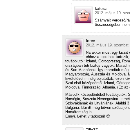
katesz
2012. május 19. szo
Szárnyait verdeső/r
összességében nem 
force
2012. május 19. szombat 
Na akkor most egy kicsit
ehhez a topichoz tartozik
továbbjutói: Izland, Görögország, Rom
országban tuti biztos vagyok. Marad 
és San Marinónak. Így maradtak még: L
Magyarország, Ausztria és Moldova. M
kivételével mindig bejutottak, ezen k
Szal első középdöntő: Izland, Görögor
Moldova, Finnország, Albánia. (Ez az 
Második középdöntőből továbbjutók: S
Norvégia, Bosznia-Hercegovina. Ismét
Szlovákiának és Litvániának. Alábbi 3
Bulgária. Bár itt még bőven szóba jöh
Horvátország is.
Ennyi. Lehet vitatkozni! 🙂
Tilla77