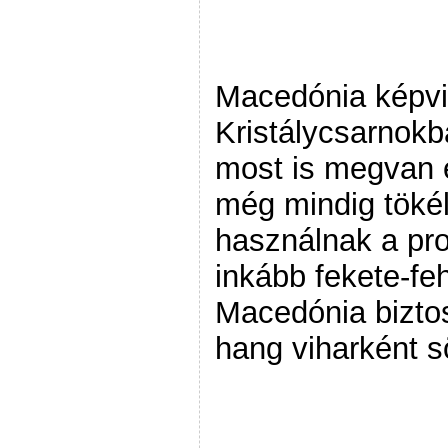
Macedónia képvis
Kristálycsarnok
most is megvan 
még mindig tökél
használnak a pr
inkább fekete-feh
Macedónia bizto
hang viharként s