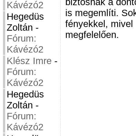
biztosnak a döntő
Kávézó2
is megemlíti. So
Hegedüs
fényekkel, mive
Zoltán
-
megfelelően.
Fórum:
Kávézó2
Klész Imre
-
Fórum:
Kávézó2
Hegedüs
Zoltán
-
Fórum:
Kávézó2