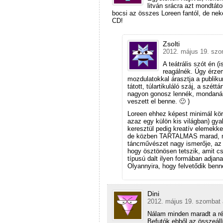
litván srácra azt mondtát
bocsi az összes Loreen fantól, de nek
CD!
Zsolti
2012. május 19. szo
A teátrális szót én 
reagálnék. Úgy érzem
mozdulatokkal árasztja a publikum
tátott, túlartikuláló száj, a szétt
nagyon gonosz lennék, mondanám,
veszett el benne. 🙂 )
Loreen ehhez képest minimál kö
azaz egy külön kis világban) gyak
keresztül pedig kreatív elemekk
de közben TARTALMAS marad, me
táncművészet nagy ismerője, az 
hogy ösztönösen tetszik, amit cs
típusú dalt ilyen formában adja
Olyannyira, hogy felvetődik ben
Dini
2012. május 19. szombat 
Nálam minden maradt a ré
Befutók ebből az összeál