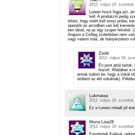
2012. május 19. szombat 
Loreen hozni fogja azt, am
kell. A produkció pedig s
érteni, hogy miért kell ennyi próba, k
operatőr az arcodban van két kameráva
ben látod, na az egy szuper felvétel
Anguun a Csillag születikben nem varáz
vagy valami más, de hiányérzetem vol
Zsolti
2012. május 19. szo
Én pont attól tartok,
hozott. Általában a 
annak tudom be, hogy a vokál otth
örültem az élő vokálnak). Példá
Lukmataa
2012. május 19. szombat 
Ez a Loreen rohadt jól éne
Mona Lisa28
2012. május 19. szombat 
Egyetértek Kajlival, neke