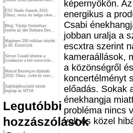
képernyőkön. Az 
a sör fővárosából!
ESC Radio Awards 2015:
energikus a produ
Olasz, orosz és belga siker,
a svédek kimaradtak
Csabi énekhangj
Blog: Trijntje Oosterhuis
nyerte az idei Barbara Dex
jobban uralja a 
díjat
Majdnem 200 millióan nézték
escxtra szerint 
a 60. Eurovíziót
kameraállások, m
Simon Cowell lehetne a
csodaszer a brit eurovízós
a közönségről és
kudarcok ellen
Marcel Bezençon díjátadó
koncertélményt 
2015: Olasz, svéd és norvég
győzelem
előadás. Sokak 
Sajtótájékoztatót tartott
tegnap az MTVA
énekhangja miat
Legutóbbi
probléma nincs 
hozzászólások
volt és közel hib