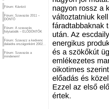
(2012.03.10. 12:00-ig)
nagyon rossz a k
Fórum: Kávézó
változtatniuk kel
Fórum: Szavazás 2011 –
DÖNTŐ
fáradtabbaknak t
Fórum: A szavazás
folytatódik – ELŐDÖNTŐK
után. Az escdaily
Fórum: Szavazz a kedvenc
energikus produk
dalaidra országonként 2002
és 2011 között!
és a szökőkút ü
Fórum: Szavazás a
mindenem!
emlékezetes mar
oikotimes szerin
előadás és közel
Ezzel az első el
értek.