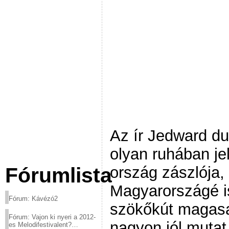
Az ír Jedward du
olyan ruhában je
ország zászlója,
Fórumlista
Magyarországé is
Fórum: Kávézó2
szökőkút magasab
Fórum: Vajon ki nyeri a 2012-
nagyon jól mutat
es Melodifestivalent?