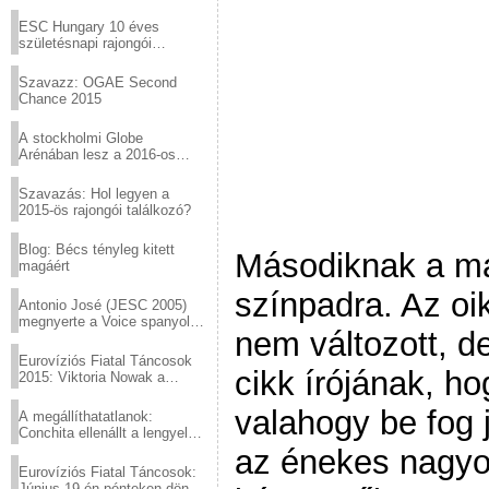
Virtuózok tehetségkutató
sztárjai a Margitszigeten
ESC Hungary 10 éves
születésnapi rajongói
találkozó
Szavazz: OGAE Second
Chance 2015
A stockholmi Globe
Arénában lesz a 2016-os
Eurovízió
Szavazás: Hol legyen a
2015-ös rajongói találkozó?
Blog: Bécs tényleg kitett
Másodiknak a ma
magáért
színpadra. Az oi
Antonio José (JESC 2005)
megnyerte a Voice spanyol
nem változott, d
verzióját
Eurovíziós Fiatal Táncosok
cikk írójának, h
2015: Viktoria Nowak a
győztes Lengyelországból
valahogy be fog j
A megállíthatatlanok:
Conchita ellenállt a lengyel
konzervatív nyomásnak
az énekes nagyon
Eurovíziós Fiatal Táncosok:
Június 19-én pénteken döntő