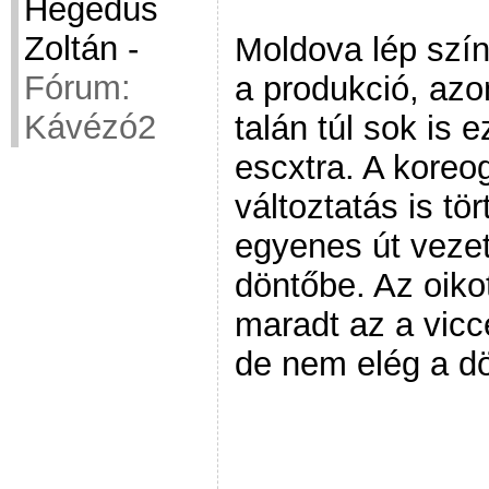
Hegedüs
Zoltán
-
Moldova lép szín
Fórum:
a produkció, azo
Kávézó2
talán túl sok is e
escxtra. A koreo
változtatás is tör
egyenes út veze
döntőbe. Az oiko
maradt az a vicc
de nem elég a d