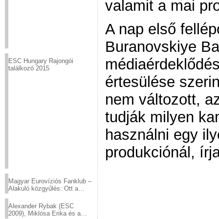
valamit a mai pr
A nap első fellép
Buranovskiye Ba
médiaérdeklődés 
ESC Hungary Rajongói
találkozó 2015
értesülése szeri
nem változott, a
tudják milyen ka
használni egy ily
produkciónál, írj
Magyar Eurovíziós Fanklub –
Alakuló közgyűlés: Ott a
helyed!
Alexander Rybak (ESC
2009), Miklósa Erika és a