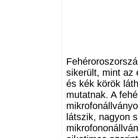
Fehéroroszorszá
sikerült, mint az
és kék körök lát
mutatnak. A fehé
mikrofonállvány
látszik, nagyon s
mikrofononállvá