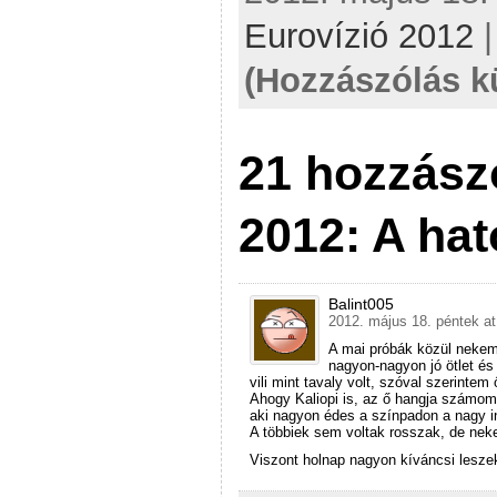
Eurovízió 2012
(Hozzászólás k
21 hozzász
2012: A hat
Balint005
2012. május 18. péntek at
A mai próbák közül nekem
nagyon-nagyon jó ötlet és 
vili mint tavaly volt, szóval szerinte
Ahogy Kaliopi is, az ő hangja számomr
aki nagyon édes a színpadon a nagy in
A többiek sem voltak rosszak, de ne
Viszont holnap nagyon kíváncsi leszek 