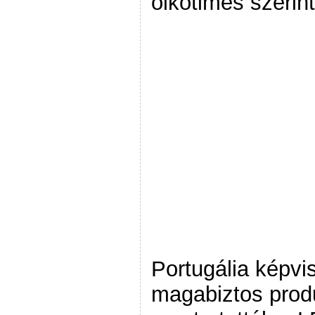
oikotimes szerint
Portugália képvi
magabiztos produ