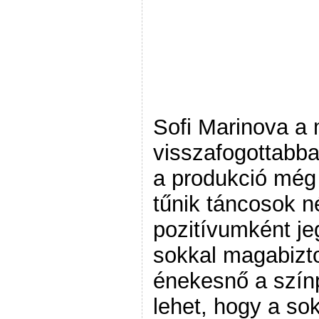
Sofi Marinova a 
visszafogottabba
a produkció még
tűnik táncosok n
pozitívumként j
sokkal magabiz
énekesnő a szín
lehet, hogy a so