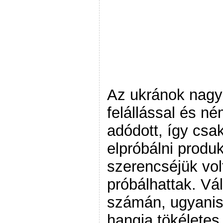
Az ukránok nagyon
felállással és né
adódott, így csa
elpróbálni produk
szerencséjük vo
próbálhattak. Vá
számán, ugyanis 
hangja tökéletes