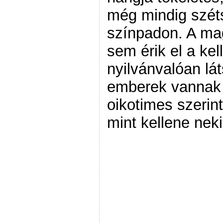
még mindig széts
színpadon. A mag
sem érik el a kel
nyilvánvalóan lá
emberek vannak 
oikotimes szerint
mint kellene neki