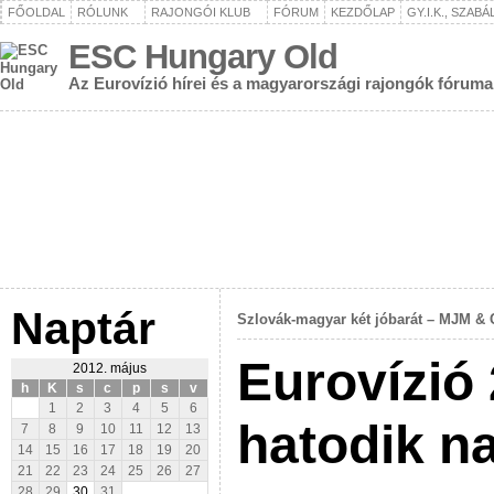
FŐOLDAL
RÓLUNK
RAJONGÓI KLUB
FÓRUM
KEZDŐLAP
GY.I.K., SZAB
ESC Hungary Old
Az Eurovízió hírei és a magyarországi rajongók fóruma
Naptár
Szlovák-magyar két jóbarát – MJM &
Eurovízió 
2012. május
h
K
s
c
p
s
v
1
2
3
4
5
6
hatodik n
7
8
9
10
11
12
13
14
15
16
17
18
19
20
21
22
23
24
25
26
27
28
29
30
31