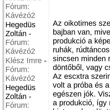
Fórum:
Kávézó2
Az oikotimes sze
Hegedüs
bajban van, mive
Zoltán
-
produkció a kép
Fórum:
ruhák, rúdtáncos
Kávézó2
sincsen minden 
Klész Imre
-
döntőből, vagy c
Fórum:
Az escxtra szerin
Kávézó2
volt a próba és
Hegedüs
egészen jók. Vis
Zoltán
-
a produkció, így
Fórum: