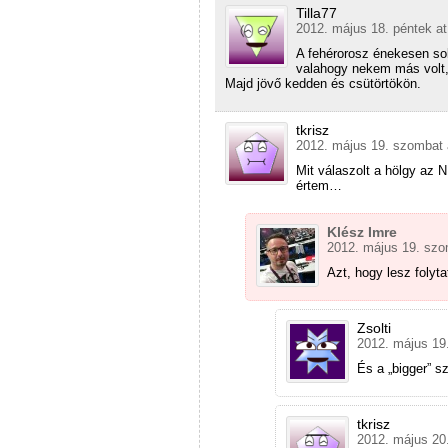
Tilla77
2012. május 18. péntek at
A fehérorosz énekesen sok 
valahogy nekem más volt, 
Majd jövő kedden és csütörtökön.
tkrisz
2012. május 19. szombat 
Mit válaszolt a hölgy az
értem…
Klész Imre
2012. május 19. szo
Azt, hogy lesz folyta
Zsolti
2012. május 19
És a „bigger” s
tkrisz
2012. május 20.