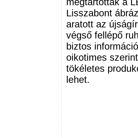
megtartották a L
Lisszabont ábráz
aratott az újságí
végső fellépő ru
biztos információ
oikotimes szerin
tökéletes produk
lehet.