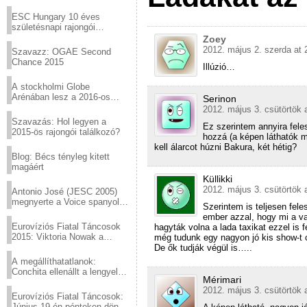
Virtuózok tehetségkutató
sztárjai a Margitszigeten
ESC Hungary 10 éves
születésnapi rajongói
találkozó
Zoey
2012. május 2. szerda at 
Szavazz: OGAE Second
Chance 2015
Illúzió…
A stockholmi Globe
Arénában lesz a 2016-os
Serinon
Eurovízió
2012. május 3. csütörtök 
Szavazás: Hol legyen a
Ez szerintem annyira fele
2015-ös rajongói találkozó?
hozzá (a képen láthatók m
kell álarcot húzni Bakura, két hétig?
Blog: Bécs tényleg kitett
magáért
Küllikki
2012. május 3. csütörtök 
Antonio José (JESC 2005)
megnyerte a Voice spanyol
Szerintem is teljesen fel
verzióját
ember azzal, hogy mi a v
Eurovíziós Fiatal Táncosok
hagyták volna a lada taxikat ezzel is f
2015: Viktoria Nowak a
még tudunk egy nagyon jó kis show-t c
győztes Lengyelországból
De ők tudják végül is…..
A megállíthatatlanok:
Conchita ellenállt a lengyel
Mérimari
konzervatív nyomásnak
2012. május 3. csütörtök 
Eurovíziós Fiatal Táncosok:
Június 19-én pénteken döntő