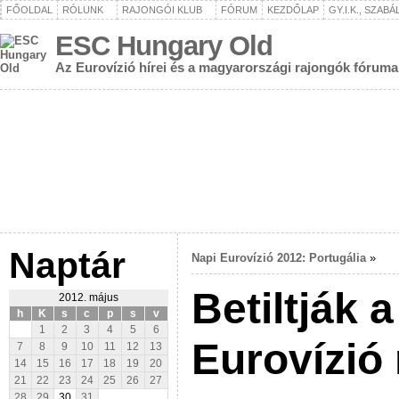
FŐOLDAL
RÓLUNK
RAJONGÓI KLUB
FÓRUM
KEZDŐLAP
GY.I.K., SZAB
ESC Hungary Old
Az Eurovízió hírei és a magyarországi rajongók fóruma
Naptár
Napi Eurovízió 2012: Portugália
»
Betiltják 
2012. május
h
K
s
c
p
s
v
1
2
3
4
5
6
Eurovízió 
7
8
9
10
11
12
13
14
15
16
17
18
19
20
21
22
23
24
25
26
27
28
29
30
31