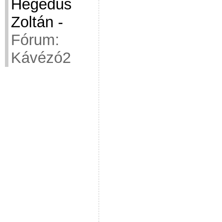
Hegedüs
Zoltán
-
Fórum:
Kávézó2