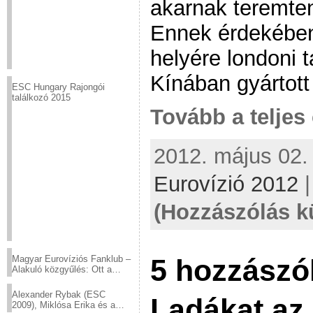
akarnak teremten
Ennek érdekében
helyére londoni t
Kínában gyártott 
ESC Hungary Rajongói
találkozó 2015
Tovább a teljes 
2012. május 02. 
Eurovízió 2012
(Hozzászólás k
Magyar Eurovíziós Fanklub –
5 hozzászól
Alakuló közgyűlés: Ott a
helyed!
Alexander Rybak (ESC
Ladákat az 
2009), Miklósa Erika és a