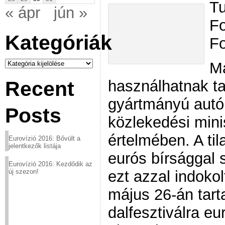
Tu
« ápr
jún »
Fo
Kategóriák
Fo
Kategóriák
Má
használhatnak ta
Recent
gyártmányú autó
Posts
közlekedési mini
értelmében. A ti
Eurovízió 2016: Bővült a
jelentkezők listája
eurós bírsággal s
Eurovízió 2016: Kezdődik az
ezt azzal indoko
új szezon!
május 26-án tart
dalfesztiválra eu