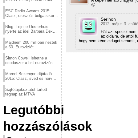
A képen látható „nagyon j
a sör fővárosából!
🙂
ESC Radio Awards 2015:
Olasz, orosz és belga siker,
Serinon
a svédek kimaradtak
2012. május 3. csütö
Blog: Trijntje Oosterhuis
nyerte az idei Barbara Dex
Hát azt speciel nem 
díjat
az oldalra, de attól
hogy nem kéne eldugni semmit, a
Majdnem 200 millióan nézték
a 60. Eurovíziót
Simon Cowell lehetne a
csodaszer a brit eurovízós
kudarcok ellen
Marcel Bezençon díjátadó
2015: Olasz, svéd és norvég
győzelem
Sajtótájékoztatót tartott
tegnap az MTVA
Legutóbbi
hozzászólások