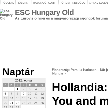
FŐOLDAL
RÓLUNK
RAJONGÓI KLUB
FÓRUM
KEZDŐLAP
GY.I.K., SZAB
ESC Hungary Old
Az Eurovízió hírei és a magyarországi rajongók fóruma
Naptár
Finnország: Pernilla Karlsson – När j
blundar
»
2012. február
Hollandia
h
K
s
c
p
s
v
1
2
3
4
5
6
7
8
9
10
11
12
You and 
13
14
15
16
17
18
19
20
21
22
23
24
25
26
27
28
29