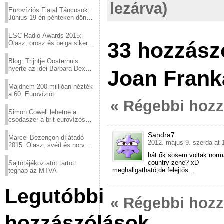
lezárva)
Eurovíziós Fiatal Táncosok:
Június 19-én pénteken döntő
a sör fővárosából!
ESC Radio Awards 2015:
33 hozzász
Olasz, orosz és belga siker,
a svédek kimaradtak
Blog: Trijntje Oosterhuis
nyerte az idei Barbara Dex
Joan Frank
díjat
Majdnem 200 millióan nézték
a 60. Eurovíziót
« Régebbi hoz
Simon Cowell lehetne a
csodaszer a brit eurovízós
kudarcok ellen
Sandra7
Marcel Bezençon díjátadó
2012. május 9. szerda at 
2015: Olasz, svéd és norvég
győzelem
hát ők sosem voltak norm
country zene? xD
Sajtótájékoztatót tartott
meghallgatható,de felejtős…
tegnap az MTVA
Legutóbbi
« Régebbi hoz
hozzászólások