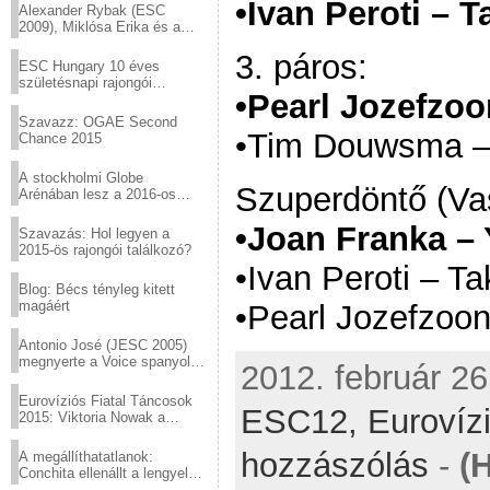
•Ivan Peroti – 
Alexander Rybak (ESC
2009), Miklósa Erika és a
Virtuózok tehetségkutató
3. páros:
sztárjai a Margitszigeten
ESC Hungary 10 éves
születésnapi rajongói
•Pearl Jozefzo
találkozó
Szavazz: OGAE Second
•Tim Douwsma – 
Chance 2015
A stockholmi Globe
Szuperdöntő (Vas
Arénában lesz a 2016-os
Eurovízió
•Joan Franka –
Szavazás: Hol legyen a
2015-ös rajongói találkozó?
•Ivan Peroti – T
Blog: Bécs tényleg kitett
magáért
•Pearl Jozefzoo
Antonio José (JESC 2005)
megnyerte a Voice spanyol
2012. február 26
verzióját
Eurovíziós Fiatal Táncosok
ESC12,
Eurovíz
2015: Viktoria Nowak a
győztes Lengyelországból
hozzászólás
-
(
A megállíthatatlanok:
Conchita ellenállt a lengyel
konzervatív nyomásnak