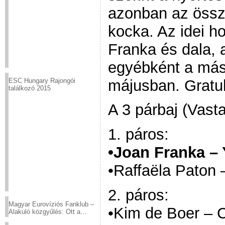
azonban az össze
kocka. Az idei h
Franka és dala,
egyébként a máso
májusban. Gratul
ESC Hungary Rajongói
találkozó 2015
A 3 párbaj (Vast
1. páros:
•Joan Franka –
•Raffaëla Paton 
2. páros:
Magyar Eurovíziós Fanklub –
•Kim de Boer – C
Alakuló közgyűlés: Ott a
helyed!