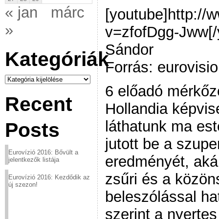
« jan
márc
[youtube]http:/
»
v=zfofDgg-Jww[/
Sándor
Kategóriák
Forrás: eurovisio
Kategóriák
6 előadó mérkőz
Recent
Hollandia képvise
láthatunk ma est
Posts
jutott be a szup
Eurovízió 2016: Bővült a
eredményét, akár
jelentkezők listája
zsűri és a közö
Eurovízió 2016: Kezdődik az
új szezon!
beleszólással ha
szerint a nyertes